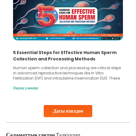
5 Essential Steps for Effective Human Sperm
Collection and Processing Methods
Human sperm collection and processing are critical steps
in advanced reproductive techniques like In Vitro
Fertilization (IVF) and intrauterine insemination (IUI). These
methods enable medical professionals to tackle fertility
Окууну улантуу
challenges and help couples achieve their dream of
parenthood. Skilled technicians collect sperm using
specialized procedures to ensure optimal quality. Once
collected, they process the
Дагы изилдөө
Continue Reading
Саламаттык сактоо
Талкуулар