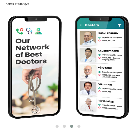
заказ кылыңыз