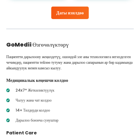
Дагы изилдөө
GoMedii
Өзгөчөлүктөрү
Пациентти дарылоону жеңилдетүү, ошондой эле аны технологияга негизделген
чечимдер, пациентти тейлөө тутуму жана дарылоо сапарынын ар бир кадамында
айкындуулук менен камсыз кылуу.
Медициналык кеңешчи колдоо
24x7* Жеткиликтүүлүк
Чалуу жана чат колдоо
14+ Тилдерди колдоо
Дарылоо боюнча сунуштар
Patient Care