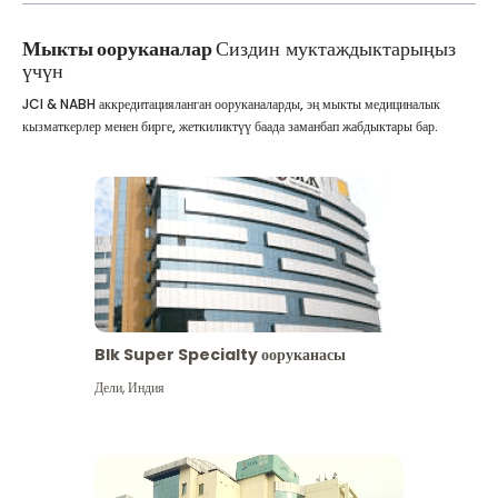
Мыкты ооруканалар
Сиздин муктаждыктарыңыз
үчүн
JCI & NABH аккредитацияланган ооруканаларды, эң мыкты медициналык
кызматкерлер менен бирге, жеткиликтүү баада заманбап жабдыктары бар.
Blk Super Specialty ооруканасы
Дели
,
Индия