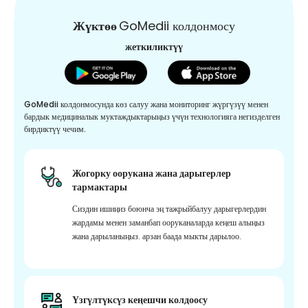
Жүктөө
GoMedii колдонмосу
жеткиликтүү
GoMedii колдонмосунда көз салуу жана мониторинг жүргүзүү менен
бардык медициналык муктаждыктарыңыз үчүн технологияга негизделген
бирдиктүү чечим.
Жогорку оорукана жана дарыгерлер
тармактары
Сиздин ишиңиз боюнча эң тажрыйбалуу дарыгерлердин
жардамы менен заманбап ооруканаларда кеңеш алыңыз
жана дарыланыңыз. арзан баада мыкты дарылоо.
Үзгүлтүксүз кеңешчи колдоосу