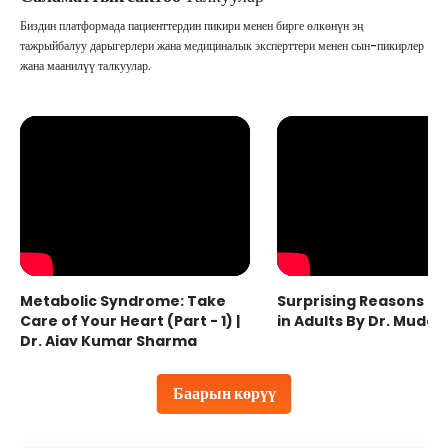
Биздин платформада пациенттердин пикири менен бирге өлкөнүн эң
тажрыйбалуу дарыгерлери жана медициналык эксперттери менен сын-пикирлер
жана маанилүү талкуулар.
Metabolic Syndrome: Take
Surprising Reasons fo
Care of Your Heart (Part - 1) |
in Adults By Dr. Mudas
Dr. Ajay Kumar Sharma
Баарын көрүү