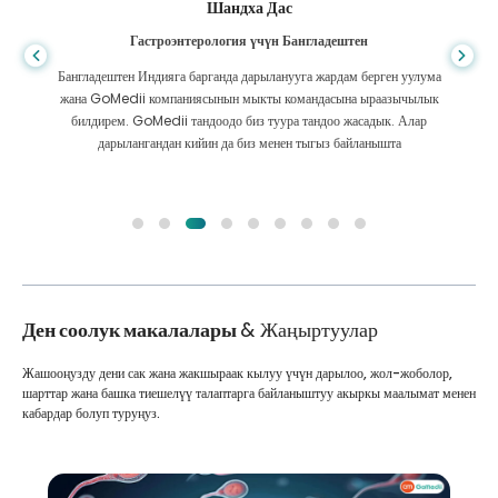
Шандха Дас
Гастроэнтерология үчүн Бангладештен
Бангладештен Индияга барганда дарыланууга жардам берген уулума
жана GoMedii компаниясынын мыкты командасына ыраазычылык
билдирем. GoMedii тандоодо биз туура тандоо жасадык. Алар
дарылангандан кийин да биз менен тыгыз байланышта
Ден соолук макалалары
& Жаңыртуулар
Жашооңузду дени сак жана жакшыраак кылуу үчүн дарылоо, жол-жоболор,
шарттар жана башка тиешелүү талаптарга байланыштуу акыркы маалымат менен
кабардар болуп туруңуз.