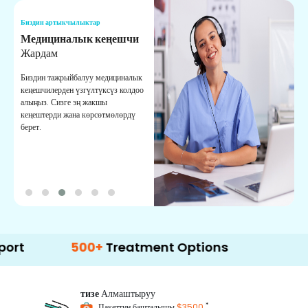
Биздин артыкчылыктар
Б
Медициналык кеңешчи
О
Жардам
К
Биздин тажрыйбалуу медициналык
Д
кеңешчилерден үзгүлтүксүз колдоо
ж
алыңыз. Сизге эң жакшы
р
кеңештерди жана көрсөтмөлөрдү
т
берет.
о
500+
Treatment Options
тизе
Алмаштыруу
*
Пакеттин башталышы
$3500