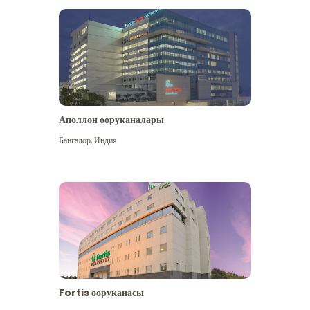
Аполлон ооруканалары
Көбүрөөк көрүү
Бангалор
,
Индия
Fortis ооруканасы