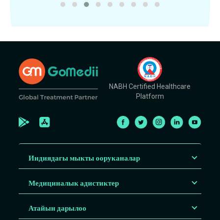
NABH Certified Healthcare
Platform
Индиядагы мыкты ооруканалар
Медициналык адистиктер
Атайын дарылоо