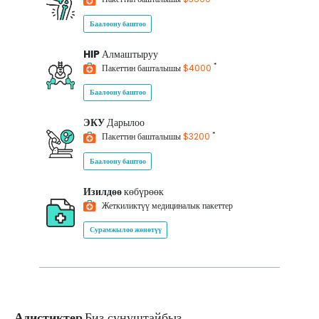
Баалоону баштоо
HIP
Алмаштыруу
*
Пакеттин башталышы
$4000
Баалоону баштоо
ЭКУ
Дарылоо
*
Пакеттин башталышы
$3200
Баалоону баштоо
Изилдөө
көбүрөөк
Жеткиликтүү медициналык пакеттер
Сурамжылоо жөнөтүү
Адистиктер
Биз сунуштайбыз