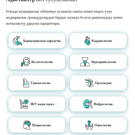
Өлкөдө медициналык тейлөөнүн эң мыкты сапаты менен тандоо үчүн
медициналык процедуралардын бардык мүмкүн болгон диапазондору менен
жеткиликтүү дарылоо варианттары.
Бариатриялык хирургия
Кардиология
Косметология
Эндокринология
Гинекология
Ортопедия
ЭКУ жана төрөт
Нефрология
Неврология
Онкология