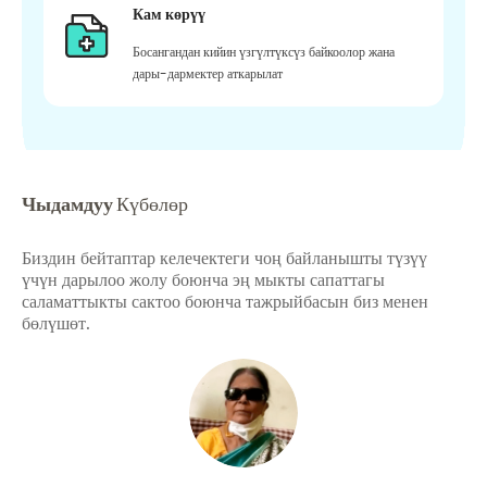
Кам көрүү
Босангандан кийин үзгүлтүксүз байкоолор жана
дары-дармектер аткарылат
Чыдамдуу
Күбөлөр
Биздин бейтаптар келечектеги чоң байланышты түзүү
үчүн дарылоо жолу боюнча эң мыкты сапаттагы
саламаттыкты сактоо боюнча тажрыйбасын биз менен
бөлүшөт.