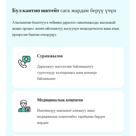
Бул кантип иштейт
сага жардам берүү үчүн
Ачылыштан бошотууга чейинки дарылоо саякатыңызды жылмакай
жеңил процесс менен ийгиликтүү кылуунун жеңилдетилген жана ачык
процессин баштан өткөрүңүз.
Сурамжылоо
Дарылануу маселесине байланыштуу
суроолорду калтырыңыз жана команда
байланышат
Медициналык кеңешчи
Ишенимдүү маалымат алмашуу жана
медициналык кеңешчибиз тарабынан бирден
жардам