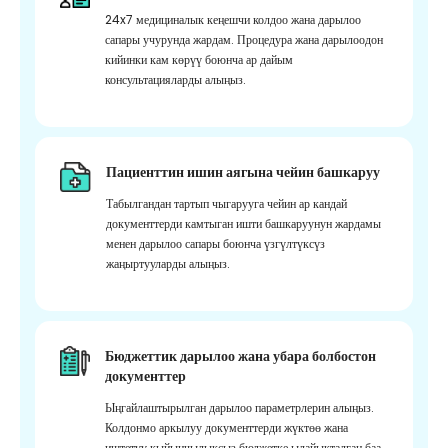
24x7 медициналык кеңешчи колдоо жана дарылоо
сапары учурунда жардам. Процедура жана дарылоодон
кийинки кам көрүү боюнча ар дайым
консультацияларды алыңыз.
Пациенттин ишин аягына чейин башкаруу
Табылгандан тартып чыгарууга чейин ар кандай
документтерди камтыган ишти башкаруунун жардамы
менен дарылоо сапары боюнча үзгүлтүксүз
жаңыртууларды алыңыз.
Бюджеттик дарылоо жана убара болбостон
документтер
Ыңгайлаштырылган дарылоо параметрлерин алыңыз.
Колдонмо аркылуу документтерди жүктөө жана
иштетүү кыйынчылыксыз бюджетке ылайыкталган баа