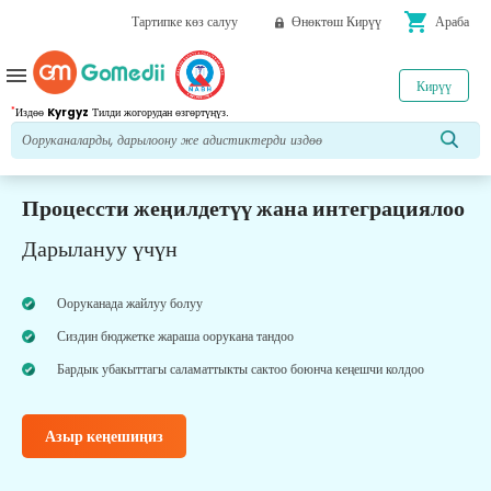
shopping_cart
Тартипке көз салуу
Өнөктөш Кирүү
Араба
menu
Кирүү
*
Издөө
Kyrgyz
Тилди жогорудан өзгөртүңүз.
Процессти жеңилдетүү жана интеграциялоо
Дарылануу үчүн
Ооруканада жайлуу болуу
Сиздин бюджетке жараша оорукана тандоо
Бардык убакыттагы саламаттыкты сактоо боюнча кеңешчи колдоо
Азыр кеңешиңиз