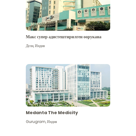
Макс супер адистештирилген оорукана
Дели
,
Индия
Medanta The Medicity
Gurugram
,
Индия