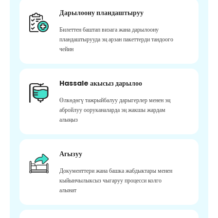
Дарылоону пландаштыруу
Билеттен баштап визага жана дарылоону
пландаштырууда эң арзан пакеттерди тандоого
чейин
Hassale акысыз дарылоо
Өлкөдөгү тажрыйбалуу дарыгерлер менен эң
абройлуу ооруканаларда эң жакшы жардам
алыңыз
Агызуу
Документтери жана башка жабдыктары менен
кыйынчылыксыз чыгаруу процесси колго
алынат