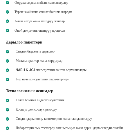
Ооруканадагы атайын кызматкерлер
Турак-жай жана саякат боюнча жардам
Алып кетүү жана түшүрүү жайлар
Оңой документтештирүү процесси
Дарылоо пакеттери
Сиздин бюджетте дарылоо
Мыкты врачтар жана хирургдар
NABH & JCI аккредитацияланган ооруканалары
Бир нече консультация параметрлери
Технологиялык чечимдер
Талап боюнча видеоконсультация
Коопсуз ден соолук рекорду
Сиздин дарылоону көзөмөлдөө жана пландаштыруу
Лабораториялык тесттерди тапшырыңыз жана дары-дармектерди онлайн