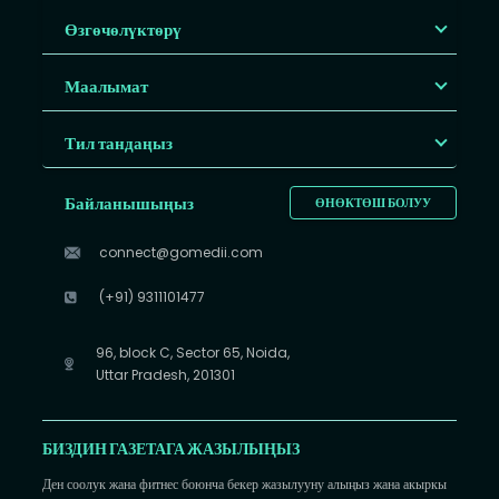
Өзгөчөлүктөрү
Маалымат
Тил тандаңыз
Байланышыңыз
ӨНӨКТӨШ БОЛУУ
connect@gomedii.com
(+91) 9311101477
96, block C, Sector 65, Noida,
Uttar Pradesh, 201301
БИЗДИН ГАЗЕТАГА ЖАЗЫЛЫҢЫЗ
Ден соолук жана фитнес боюнча бекер жазылууну алыңыз жана акыркы