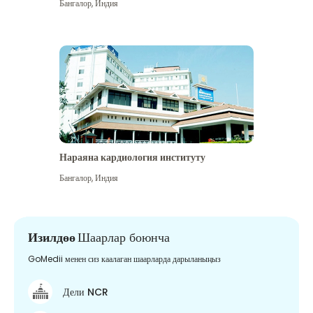
Бангалор
,
Индия
Нараяна кардиология институту
Бангалор
,
Индия
Изилдөө
Шаарлар боюнча
GoMedii менен сиз каалаган шаарларда дарыланыңыз
Дели NCR