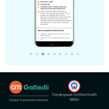
Платформаи Certified Health
NABH