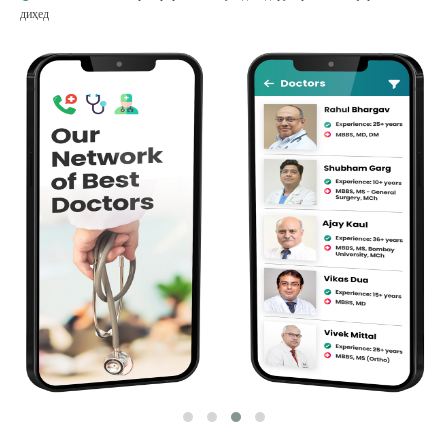
диҳед