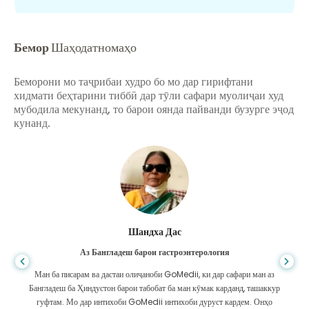
Бемор
Шаҳодатномаҳо
Беморони мо таҷрибаи худро бо мо дар гирифтани
хидмати беҳтарини тиббӣ дар тӯли сафари муолиҷаи худ
мубодила мекунанд, то барои оянда пайванди бузурге эҷод
кунанд.
Шандха Дас
Аз Бангладеш барои гастроэнтерология
Ман ба писарам ва дастаи олиҷаноби GoMedii, ки дар сафари ман аз
Бангладеш ба Ҳиндустон барои табобат ба ман кӯмак карданд, ташаккур
гуфтам. Мо дар интихоби GoMedii интихоби дуруст кардем. Онҳо