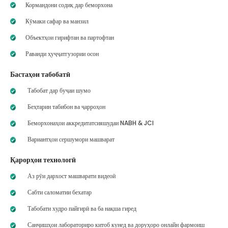
Кормандони содиқ дар беморхона
Кӯмаки сафар ва манзил
Объектҳои гирифтан ва партофтан
Раванди ҳуҷҷатгузории осон
Бастаҳои табобатӣ
Табобат дар буҷаи шумо
Беҳтарин табибон ва ҷарроҳон
Беморхонаҳои аккредитатсияшудаи NABH & JCI
Вариантҳои сершумори машварат
Қарорҳои технологӣ
Аз рӯи дархост машварати видеоӣ
Сабти саломатии бехатар
Табобати худро пайгирӣ ва ба нақша гиред
Санҷишҳои лабораториро китоб кунед ва доруҳоро онлайн фармоиш