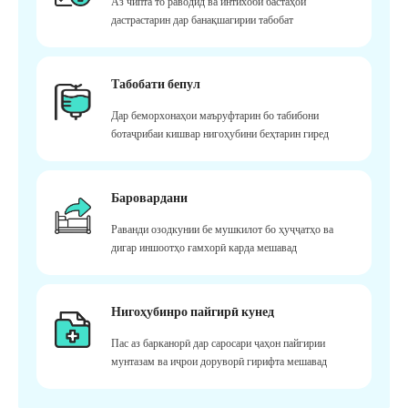
Аз чипта то раводид ва интихоби бастаҳои
дастрастарин дар банақшагирии табобат
Табобати бепул
Дар беморхонаҳои маъруфтарин бо табибони
ботаҷрибаи кишвар нигоҳубини беҳтарин гиред
Баровардани
Раванди озодкунии бе мушкилот бо ҳуҷҷатҳо ва
дигар иншоотҳо ғамхорӣ карда мешавад
Нигоҳубинро пайгирӣ кунед
Пас аз барканорӣ дар саросари ҷаҳон пайгирии
мунтазам ва иҷрои доруворӣ гирифта мешавад