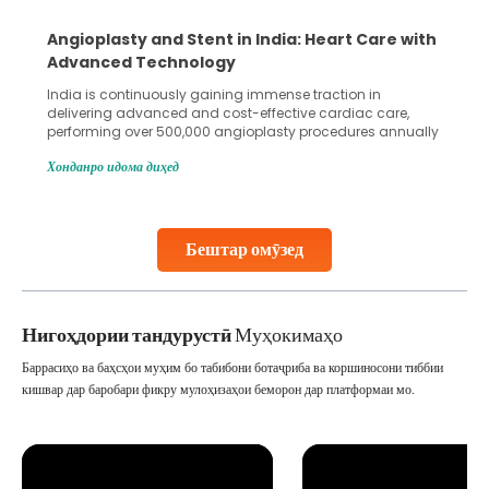
5 Essential Steps for Effective Human Sperm
Collection and Processing Methods
Human sperm collection and processing are critical steps
in advanced reproductive techniques like In Vitro
Fertilization (IVF) and intrauterine insemination (IUI). These
methods enable medical professionals to tackle fertility
Хонданро идома диҳед
challenges and help couples achieve their dream of
parenthood. Skilled technicians collect sperm using
specialized procedures to ensure optimal quality. Once
collected, they process the
Бештар омӯзед
Continue Reading
Нигоҳдории тандурустӣ
Муҳокимаҳо
Баррасиҳо ва баҳсҳои муҳим бо табибони ботаҷриба ва коршиносони тиббии
кишвар дар баробари фикру мулоҳизаҳои беморон дар платформаи мо.