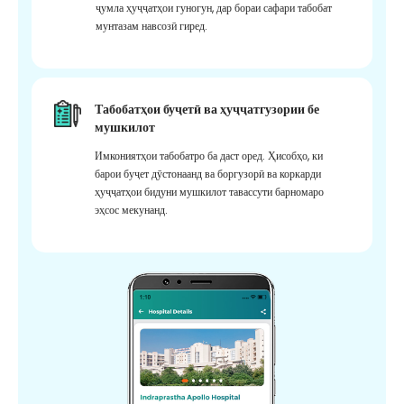
ҷумла ҳуҷҷатҳои гуногун, дар бораи сафари табобат
мунтазам навсозӣ гиред.
Табобатҳои буҷетӣ ва ҳуҷҷатгузории бе
мушкилот
Имкониятҳои табобатро ба даст оред. Ҳисобҳо, ки
барои буҷет дӯстонаанд ва боргузорӣ ва коркарди
ҳуҷҷатҳои бидуни мушкилот тавассути барномаро
эҳсос мекунанд.