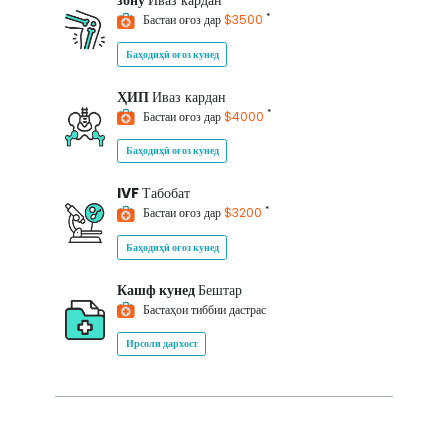
зону
Иваз кардан
*
Бастаи оғоз дар
$3500
Баҳодиҳӣ оғоз кунед
ҲИП
Иваз кардан
*
Бастаи оғоз дар
$4000
Баҳодиҳӣ оғоз кунед
IVF
Табобат
*
Бастаи оғоз дар
$3200
Баҳодиҳӣ оғоз кунед
Кашф кунед
Бештар
Бастаҳои тиббии дастрас
Ирсоли дархост