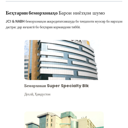
Беҳтарин беморхонаҳо
Барои ниёзҳои шумо
JCI & NABH беморхонаҳои аккредитатсияшуда бо таҷҳизоти муосир бо нархҳои
дастрас дар якҷоягӣ бо беҳтарин кормандони тиббӣ.
Беморхонаи Super Specialty Blk
Дехлй
,
Ҳиндустон