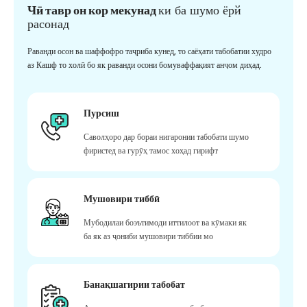
Чӣ тавр он кор мекунад
ки ба шумо ёрй
расонад
Раванди осон ва шаффофро таҷриба кунед, то саёҳати табобатии худро
аз Кашф то холӣ бо як раванди осони бомуваффақият анҷом диҳад.
Пурсиш
Саволҳоро дар бораи нигаронии табобати шумо
фиристед ва гурӯҳ тамос хоҳад гирифт
Мушовири тиббӣ
Мубодилаи боэътимоди иттилоот ва кӯмаки як
ба як аз ҷониби мушовири тиббии мо
Банақшагирии табобат