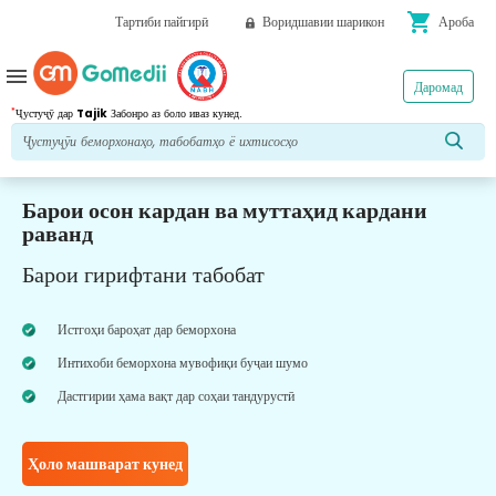
shopping_cart
Тартиби пайгирӣ
Воридшавии шарикон
Ароба
menu
Даромад
*
Ҷустуҷӯ дар
Tajik
Забонро аз боло иваз кунед.
Барои осон кардан ва муттаҳид кардани
раванд
Барои гирифтани табобат
Истгоҳи бароҳат дар беморхона
Интихоби беморхона мувофиқи буҷаи шумо
Дастгирии ҳама вақт дар соҳаи тандурустӣ
Ҳоло машварат кунед