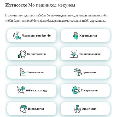
Ихтисосҳо
Мо пешниҳод мекунем
Имкониятҳои дастраси табобат бо тамоми диапазонҳои имконпазири расмиёти
тиббӣ барои интихоб бо сифати беҳтарини хизматрасонии тиббӣ дар кишвар.
Ҷарроҳии Bariatric
Кардиология
Косметология
Эндокринология
Гинекология
ортопедия
IVF ва таваллуд
Нефрология
Неврология
Онкология