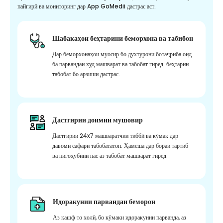
пайгирӣ ва мониторинг дар App GoMedii дастрас аст.
Шабакаҳои беҳтарини беморхона ва табибон
Дар беморхонаҳои муосир бо духтурони ботаҷриба оид
ба парвандаи худ машварат ва табобат гиред. беҳтарин
табобат бо арзиши дастрас.
Дастгирии доимии мушовир
Дастгирии 24x7 машваратчии тиббӣ ва кӯмак дар
давоми сафари табобататон. Ҳамеша дар бораи тартиб
ва нигоҳубини пас аз табобат машварат гиред.
Идоракунии парвандаи беморон
Аз кашф то холӣ, бо кӯмаки идоракунии парванда, аз