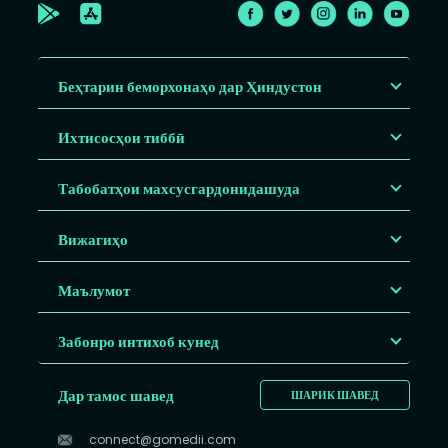
Беҳтарин беморхонаҳо дар Ҳиндустон
Ихтисосҳои тиббӣ
Табобатҳои махсусгардонидашуда
Вижагиҳо
Маълумот
Забонро интихоб кунед
Дар тамос шавед
ШАРИК ШАВЕД
connect@gomedii.com