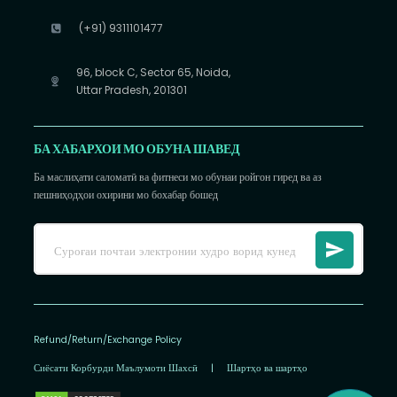
(+91) 9311101477
96, block C, Sector 65, Noida,
Uttar Pradesh, 201301
БА ХАБАРХОИ МО ОБУНА ШАВЕД
Ба маслиҳати саломатӣ ва фитнеси мо обунаи ройгон гиред ва аз
пешниҳодҳои охирини мо бохабар бошед
Refund/Return/Exchange Policy
Сиёсати Корбурди Маълумоти Шахсӣ
|
Шартҳо ва шартҳо