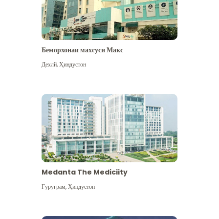
Беморхонаи махсуси Макс
Дехлй
,
Ҳиндустон
Medanta The Mediciity
Гуруграм
,
Ҳиндустон