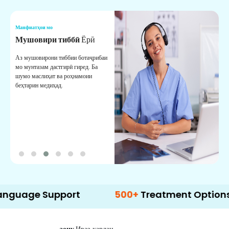
Манфиатҳои мо
М
Мушовири тиббӣ
Ёрӣ
В
М
Аз мушовирони тиббии ботаҷрибаи
мо мунтазам дастгирӣ гиред. Ба
М
шумо маслиҳат ва роҳнамоии
б
беҳтарин медиҳад.
д
б
 Support
500+
Treatment Options