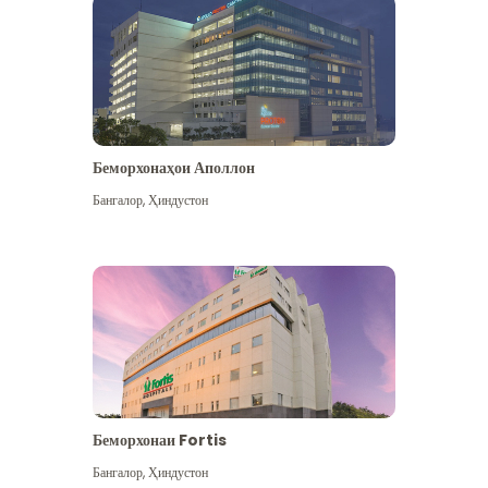
Беморхонаҳои Аполлон
Бангалор
,
Ҳиндустон
Бештар дидан
Беморхонаи Fortis
Бангалор
,
Ҳиндустон