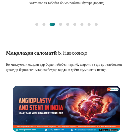
ҳатто пас аз табобат бо мо робитаи бузург доранд
Мақолаҳои саломатӣ
& Навсозиҳо
Бо маълумоти охирин дар бораи табобат, тартиб, шароит ва дигар талаботҳои
дахлдор барои солимтар ва беҳтар кардани ҳаёти шумо огоҳ шавед.