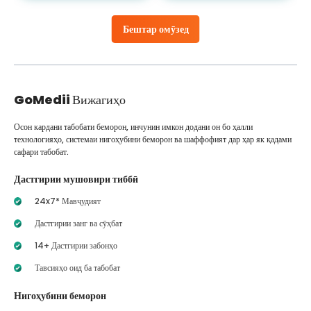
Бештар омӯзед
GoMedii
Вижагиҳо
Осон кардани табобати беморон, инчунин имкон додани он бо ҳалли
технологияҳо, системаи нигоҳубини беморон ва шаффофият дар ҳар як қадами
сафари табобат.
Дастгирии мушовири тиббӣ
24x7* Мавҷудият
Дастгирии занг ва сӯҳбат
14+ Дастгирии забонҳо
Тавсияҳо оид ба табобат
Нигоҳубини беморон