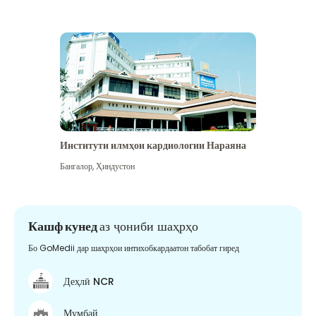
Институти илмҳои кардиологии Нараяна
Бангалор
,
Ҳиндустон
Кашф кунед
аз ҷониби шаҳрҳо
Бо GoMedii дар шаҳрҳои интихобкардаатон табобат гиред
Деҳлӣ NCR
Мумбай