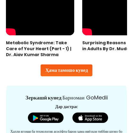
Metabolic Syndrome: Take
Surprising Reasons fo
Care of Your Heart (Part - 1) |
in Adults By Dr. Mudas
Dr. Ajay Kumar Sharma
Ҳама тамошо кунед
Зеркашӣ кунед
Барномаи GoMedii
Дар дастрас
Ҳалли ягонаи ба технология асосёфта барои ҳама ниёзҳои тиббии шумо бо