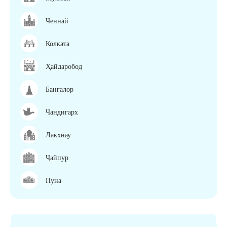
Ченнай
Колката
Ҳайдаробод
Бангалор
Чандигарх
Лакхнау
Ҷайпур
Пуна