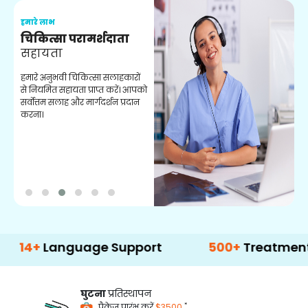
हमारे लाभ
ह
चिकित्सा परामर्शदाता
सहायता
व
हमारे अनुभवी चिकित्सा सलाहकारों
ब
से नियमित सहायता प्राप्त करें। आपको
व
सर्वोत्तम सलाह और मार्गदर्शन प्रदान
ह
करना।
ऑ
Language Support
500+
Treatment Optio
घुटना
प्रतिस्थापन
*
पैकेज प्रारंभ करें
$3500