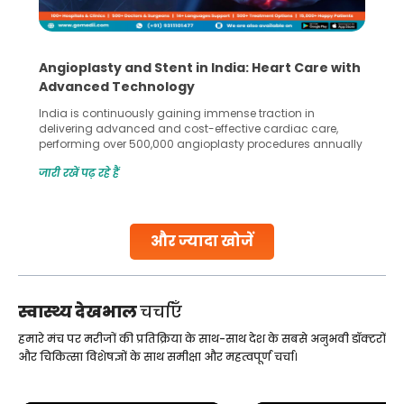
Angioplasty and Stent in India: Heart Care with
Advanced Technology
India is continuously gaining immense traction in
delivering advanced and cost-effective cardiac care,
performing over 500,000 angioplasty procedures annually
with a success rate exceeding 90%. Patients across the
जारी रखें पढ़ रहे हैं
globe are searching for treatments like angioplasty and
stent placement in Indian hospitals, owing to the
combination of high-quality care and affordability.
Studies, such as one published
और ज्यादा खोजें
Continue Reading
स्वास्थ्य देखभाल
चर्चाएँ
हमारे मंच पर मरीजों की प्रतिक्रिया के साथ-साथ देश के सबसे अनुभवी डॉक्टरों
और चिकित्सा विशेषज्ञों के साथ समीक्षा और महत्वपूर्ण चर्चा।