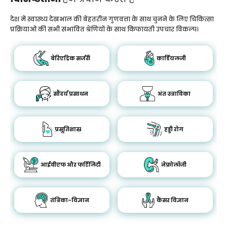
देश में स्वास्थ्य देखभाल की बेहतरीन गुणवत्ता के साथ चुनने के लिए चिकित्सा
प्रक्रियाओं की सभी संभावित श्रेणियों के साथ किफायती उपचार विकल्प।
बेरिएट्रिक सर्जरी
कार्डियलजी
सौंदर्य प्रसाधन
अंतःस्त्राविका
प्रसूतिशास्र
हड्डी रोग
आईवीएफ और फर्टिलिटी
नेफ्रोलॉजी
तंत्रिका-विज्ञान
कैंसर विज्ञान