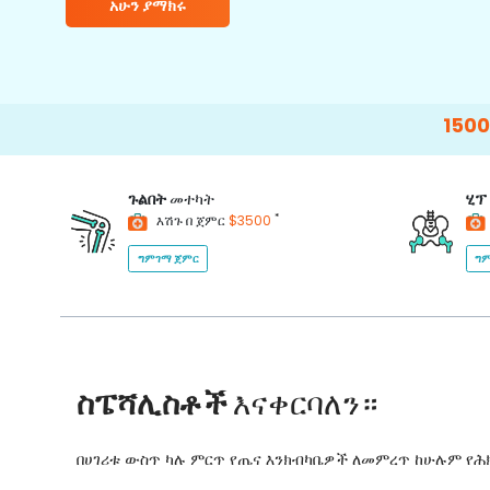
አሁን ያማክሩ
15000+
Happy 
ጉልበት
መተካት
ሂፕ
*
እሽጉ በ ጀምር
$3500
ግምገማ ጀምር
ግም
ስፔሻሊስቶች
እናቀርባለን።
በሀገሪቱ ውስጥ ካሉ ምርጥ የጤና እንክብካቤዎች ለመምረጥ ከሁሉም የ