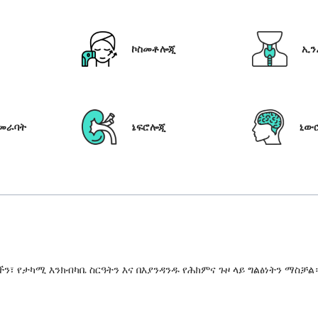
ኮስመቶሎጂ
ኢን
የመራባት
ኔፍሮሎጂ
ኒው
 የታካሚ እንክብካቤ ስርዓትን እና በእያንዳንዱ የሕክምና ጉዞ ላይ ግልፅነትን ማስቻል