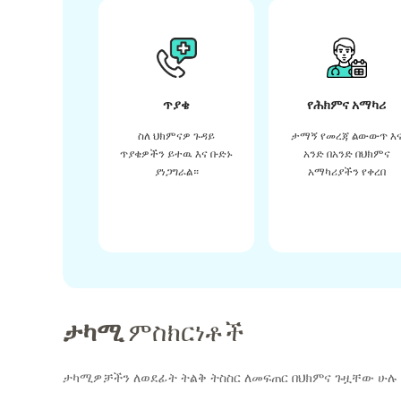
ጥያቄ
የሕክምና አማካሪ
ስለ ህክምናዎ ጉዳይ
ታማኝ የመረጃ ልውውጥ እ
ጥያቄዎችን ይተዉ እና ቡድኑ
አንድ በአንድ በህክምና
ያነጋግራል።
አማካሪያችን የቀረበ
ታካሚ
ምስክርነቶች
ታካሚዎቻችን ለወደፊት ትልቅ ትስስር ለመፍጠር በህክምና ጉዟቸው ሁሉ