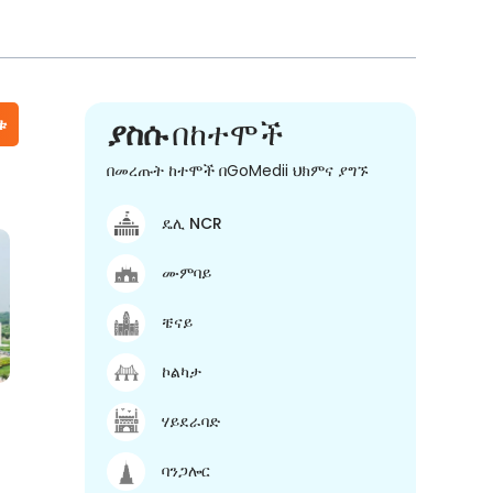
ቱ
ያስሱ
በከተሞች
በመረጡት ከተሞች በGoMedii ህክምና ያግኙ
ዴሊ NCR
ሙምባይ
ቼናይ
ኮልካታ
ሃይደራባድ
ባንጋሎር