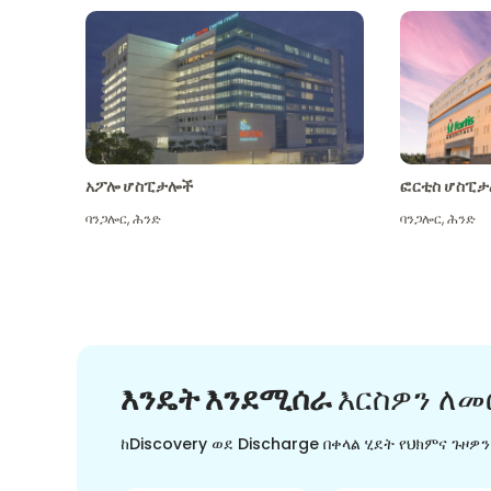
አፖሎ ሆስፒታሎች
ፎርቲስ ሆስፒታ
ባንጋሎር
,
ሕንድ
ባንጋሎር
,
ሕንድ
እንዴት እንደሚሰራ
እርስዎን ለመ
ከDiscovery ወደ Discharge በቀላል ሂደት የህክምና ጉዞዎ