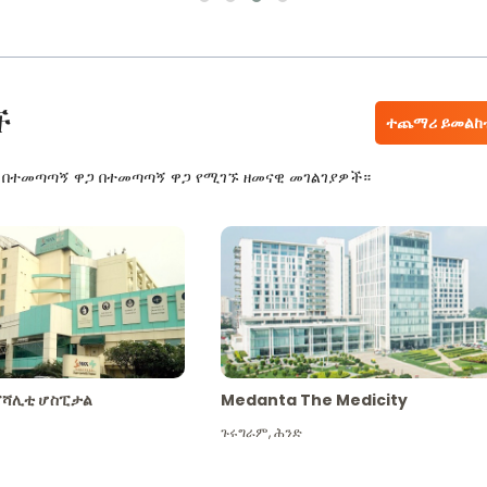
ች
ተጨማሪ ይመልከ
ር በተመጣጣኝ ዋጋ በተመጣጣኝ ዋጋ የሚገኙ ዘመናዊ መገልገያዎች።
ፔሻሊቲ ሆስፒታል
Medanta The Medicity
ጉሩግራም
,
ሕንድ