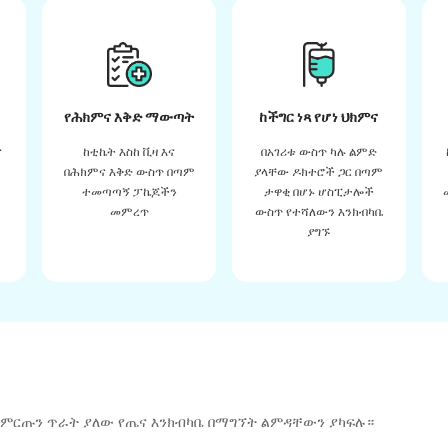
የሕክምና እቅድ ማውጣት
ከችግር ነጻ የሆነ ህክምና
ና
ከቲኬት እስከ ቪዛ እና
በአገሪቱ ውስጥ ካሉ ልምድ
በሕክምና እቅድ ውስጥ በጣም
ያላቸው ዶክተሮች ጋር በጣም
ተመጣጣኝ ፓኬጆችን
ታዋቂ በሆኑ ሆስፒታሎች
መምረጥ
ውስጥ የተሻለውን እንክብካቤ
ያግኙ
 ምርጡን ጥራት ያለው የጤና እንክብካቤ በማግኘት ልምዳቸውን ያካፍሉ።