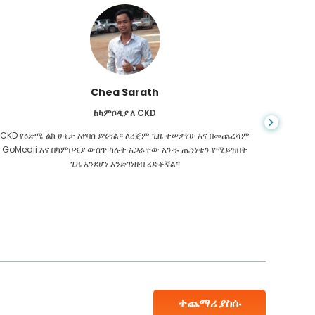
Chea Sarath
ከካምቦዲያ ለ CKD
CKD የዕድሜ ልክ ሁኔታ እየባሰ ይሄዳል። ለረጅም ጊዜ ተሠቃየሁ እና በመጨረሻም
መቼም ህይ
GoMedii እና በካምቦዲያ ውስጥ ካሉት አጋራቸው አንዱ ጤንነቴን የሚይዝበት
ስመረመር ፣
ጊዜ እንደሆነ እንድገነዘብ ረድቶኛል።
እንዳለብኝ
ተጨማሪ ያስሱ