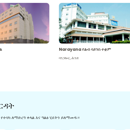
ል
Narayana የልብ ሳይንስ ተቋም
ባንጋሎር
,
ሕንድ
ርዳት
ን የተሳካ ለማድረግ ቀላል እና ግልፅ ሂደትን ይለማመዱ።