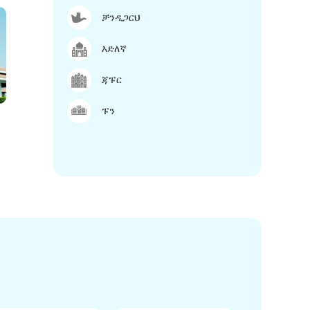
ቻንዲጋርህ
እድለኛ
ጃፑር
ፑን