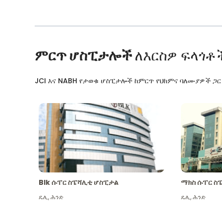
ምርጥ ሆስፒታሎች
ለእርስዎ ፍላጎቶ
JCI እና NABH የታወቁ ሆስፒታሎች ከምርጥ የህክምና ባለሙያዎች ጋ
Blk ሱፐር ስፔሻሊቲ ሆስፒታል
ማክስ ሱፐር ስ
ዴሊ
,
ሕንድ
ዴሊ
,
ሕንድ