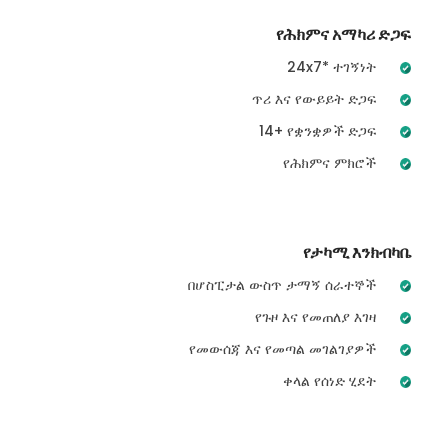
የሕክምና አማካሪ ድጋፍ
24x7* ተገኝነት
ጥሪ እና የውይይት ድጋፍ
14+ የቋንቋዎች ድጋፍ
የሕክምና ምክሮች
የታካሚ እንክብካቤ
በሆስፒታል ውስጥ ታማኝ ሰራተኞች
የጉዞ እና የመጠለያ እገዛ
የመውሰጃ እና የመጣል መገልገያዎች
ቀላል የሰነድ ሂደት