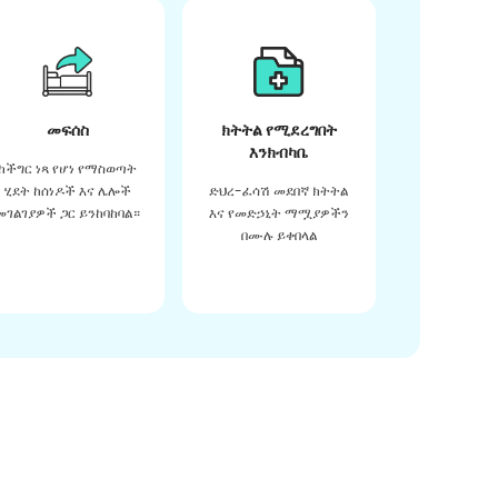
መፍሰስ
ክትትል የሚደረግበት
እንክብካቤ
ከችግር ነጻ የሆነ የማስወጣት
ሂደት ከሰነዶች እና ሌሎች
ድህረ-ፈሳሽ መደበኛ ክትትል
መገልገያዎች ጋር ይንከባከባል።
እና የመድኃኒት ማሟያዎችን
በሙሉ ይቀበላል