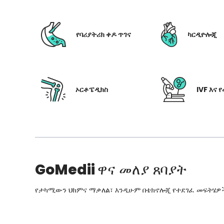
የባሪያትሪክ ቀዶ ጥገና
ካርዲዮሎጂ
ኦርቶፔዲክስ
IVF እና 
GoMedii
ዋና መለያ ጸባያት
የታካሚውን ህክምና ማቃለል፣ እንዲሁም በቴክኖሎጂ የተደገፈ መፍትሄዎችን፣