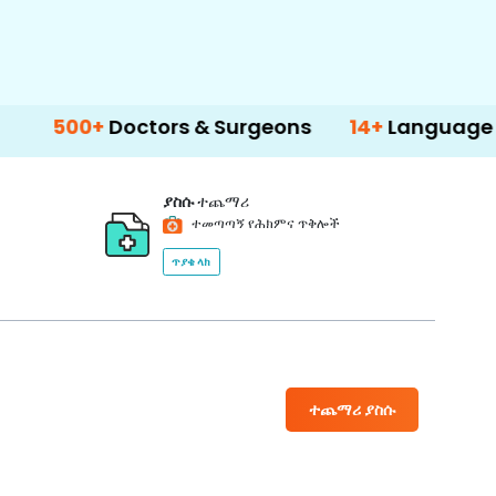
+
Doctors & Surgeons
14+
Language Support
ያስሱ
ተጨማሪ
ተመጣጣኝ የሕክምና ጥቅሎች
ጥያቄ ላክ
ተጨማሪ ያስሱ