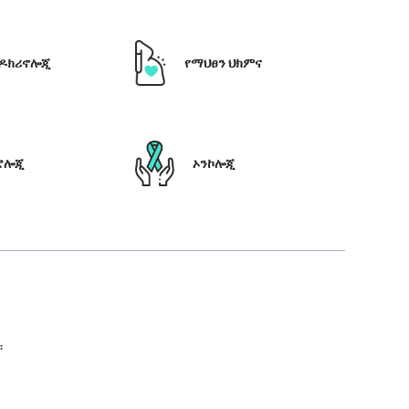
ዶክሪኖሎጂ
የማህፀን ህክምና
ሮሎጂ
ኦንኮሎጂ
።