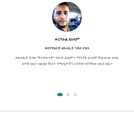
ፉርካኑል እስላም
ከባንግላዴሽ ለኩላሊት ንቅለ ተከላ
ለኩላሊት ጉዳዬ ማንኛውንም ዓይነት ሕክምና ማግኘት እንደምችል ሙሉ ተስፋ
ሰጥቼ ነበር። በአላህ ችሮታ ጎሜዲዎችን አግኝቼ ካገኛቸው በኋላ ነበር።