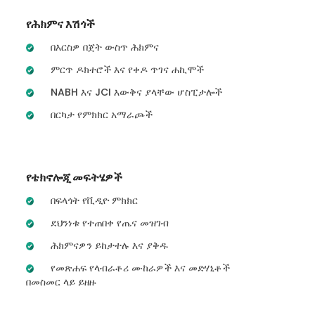
የሕክምና እሽጎች
በእርስዎ በጀት ውስጥ ሕክምና
ምርጥ ዶክተሮች እና የቀዶ ጥገና ሐኪሞች
NABH እና JCI እውቅና ያላቸው ሆስፒታሎች
በርካታ የምክክር አማራጮች
የቴክኖሎጂ መፍትሄዎች
በፍላጎት የቪዲዮ ምክክር
ደህንነቱ የተጠበቀ የጤና መዝገብ
ሕክምናዎን ይከታተሉ እና ያቅዱ
የመጽሐፍ የላብራቶሪ ሙከራዎች እና መድሃኒቶች
በመስመር ላይ ይዘዙ