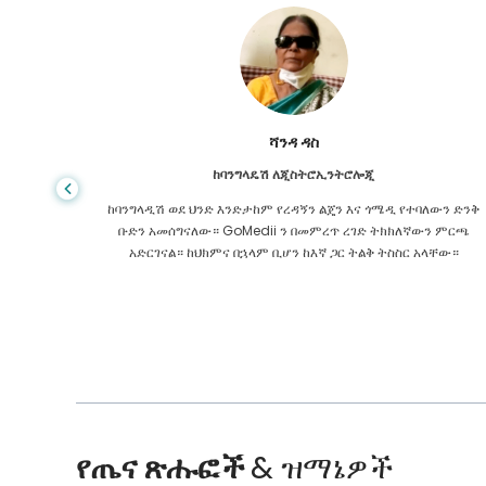
ሻንዳ ዳስ
ከባንግላዴሽ ለጂስትሮኢንትሮሎጂ
 ዋጋ የጤና
ከባንግላዲሽ ወደ ህንድ እንድታከም የረዳኝን ልጄን እና ጎሜዲ የተባለውን ድንቅ
ዩኬ ውስጥ
ቡድን አመሰግናለው። GoMedii ን በመምረጥ ረገድ ትክክለኛውን ምርጫ
 የማያቋርጥ
አድርገናል። ከህክምና በኋላም ቢሆን ከእኛ ጋር ትልቅ ትስስር አላቸው።
የጤና ጽሑፎች
& ዝማኔዎች