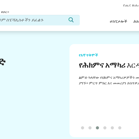
የጤና ጽ
 ቀይር።
ሆስፒታሎች
ሕ
የእኛ ጥቅሞች
ድ
የሕክምና አማካሪ
እር
ልምድ ካላቸው የህክምና አማካሪዎቻችን መ
ያግኙ። ምርጥ ምክር እና መመሪያን ይሰጥዎ