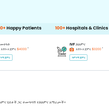
Patients
100+
Hospitals & Clinics
500
መተካት
IVF
ሕክምና
*
*
እሽጉ በ ጀምር
$4000
እሽጉ በ ጀምር
$3200
ገማ ጀምር
ግምገማ ጀምር
ሕክምና ሂደቶች ጋር ተመጣጣኝ የሕክምና አማራጮች።