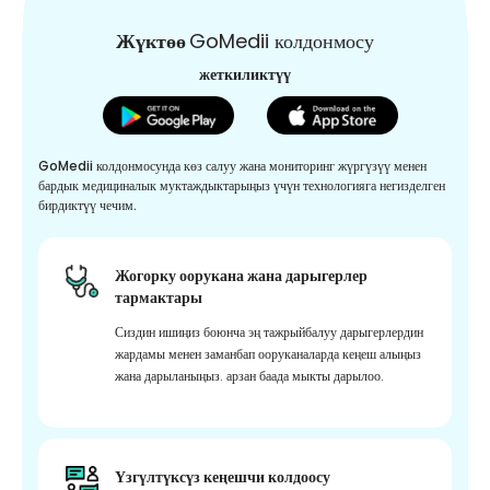
Жүктөө
GoMedii колдонмосу
жеткиликтүү
GoMedii колдонмосунда көз салуу жана мониторинг жүргүзүү менен
бардык медициналык муктаждыктарыңыз үчүн технологияга негизделген
бирдиктүү чечим.
Жогорку оорукана жана дарыгерлер
тармактары
Сиздин ишиңиз боюнча эң тажрыйбалуу дарыгерлердин
жардамы менен заманбап ооруканаларда кеңеш алыңыз
жана дарыланыңыз. арзан баада мыкты дарылоо.
Үзгүлтүксүз кеңешчи колдоосу