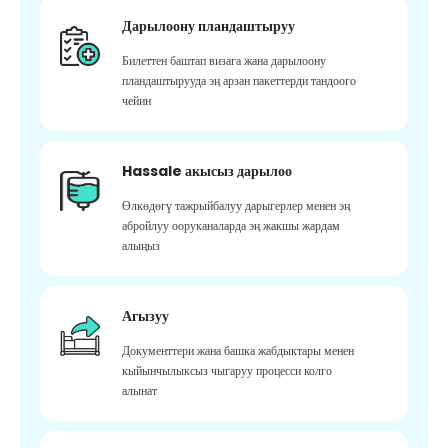
Дарылоону пландаштыруу
Билеттен баштап визага жана дарылоону
пландаштырууда эң арзан пакеттерди тандоого
чейин
Hassale акысыз дарылоо
Өлкөдөгү тажрыйбалуу дарыгерлер менен эң
абройлуу ооруканаларда эң жакшы жардам
алыңыз
Агызуу
Документтери жана башка жабдыктары менен
кыйынчылыксыз чыгаруу процесси колго
алынат