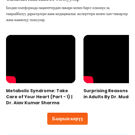
Биздин платформада пациенттердин пикири менен бирге өлкөнүн эң
тажрыйбалуу дарыгерлери жана медициналык эксперттери менен сын-пикирлер
жана маанилүү талкуулар.
Metabolic Syndrome: Take
Surprising Reasons fo
Care of Your Heart (Part - 1) |
in Adults By Dr. Mudas
Dr. Ajay Kumar Sharma
Баарын көрүү