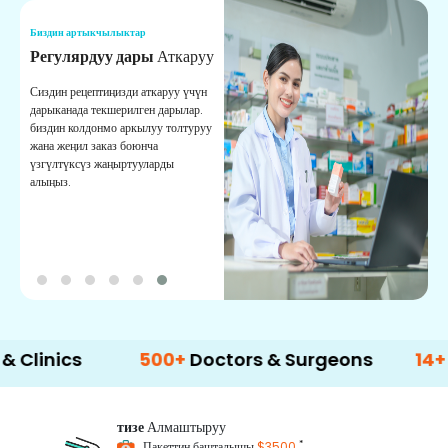
Биздин артыкчылыктар
Б
Регулярдуу дары
Аткаруу
С
Сиздин рецептиңизди аткаруу үчүн
Ы
дарыканада текшерилген дарылар.
ж
биздин колдонмо аркылуу толтуруу
м
жана жеңил заказ боюнча
с
үзгүлтүксүз жаңыртууларды
алыңыз.
cs
500+
Doctors & Surgeons
14+
Langua
тизе
Алмаштыруу
*
Пакеттин башталышы
$3500