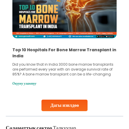
Top 10 Hospitals For Bone Marrow Transplant in
India
Did you know that in India 3000 bone marrow transplants
are performed every year with an average survival rate of
85%? A bone marrow transplant can be a life-changing
treatment for an individual, choosing the right hospital can
Окууну улантуу
make all the difference. India has some of the world’s
leading hospitals for bone marrow transplants.
Continue Reading
Дагы изилдөө
Саламаттык сактоо
Талкуулар