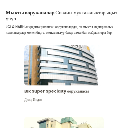
Мыкты ооруканалар
Сиздин муктаждыктарыңыз
үчүн
JCI & NABH аккредитацияланган ооруканаларды, эң мыкты медициналык
кызматкерлер менен бирге, жеткиликтүү баада заманбап жабдыктары бар.
Blk Super Specialty ооруканасы
Дели
,
Индия