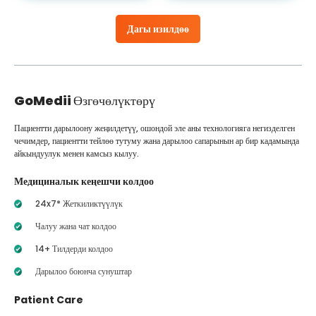
Дагы изилдөө
GoMedii
Өзгөчөлүктөрү
Пациентти дарылоону жеңилдетүү, ошондой эле аны технологияга негизделген
чечимдер, пациентти тейлөө тутуму жана дарылоо сапарынын ар бир кадамында
айкындуулук менен камсыз кылуу.
Медициналык кеңешчи колдоо
24x7* Жеткиликтүүлүк
Чалуу жана чат колдоо
14+ Тилдерди колдоо
Дарылоо боюнча сунуштар
Patient Care