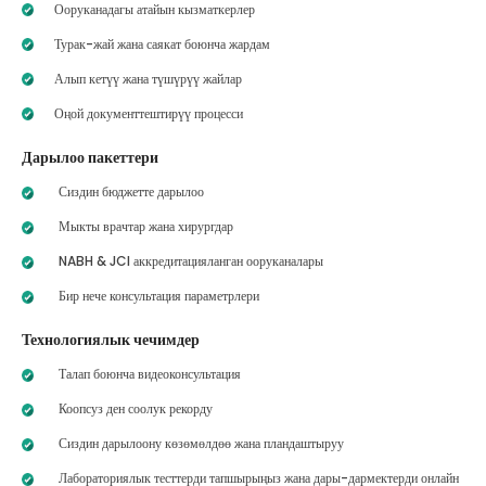
Ооруканадагы атайын кызматкерлер
Турак-жай жана саякат боюнча жардам
Алып кетүү жана түшүрүү жайлар
Оңой документтештирүү процесси
Дарылоо пакеттери
Сиздин бюджетте дарылоо
Мыкты врачтар жана хирургдар
NABH & JCI аккредитацияланган ооруканалары
Бир нече консультация параметрлери
Технологиялык чечимдер
Талап боюнча видеоконсультация
Коопсуз ден соолук рекорду
Сиздин дарылоону көзөмөлдөө жана пландаштыруу
Лабораториялык тесттерди тапшырыңыз жана дары-дармектерди онлайн