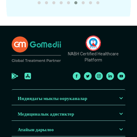
NABH Certified Healthcare
Platform
Индиядагы мыкты ооруканалар
Медициналык адистиктер
Атайын дарылоо