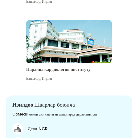
Бангалор
,
Индия
Нараяна кардиология институту
Бангалор
,
Индия
Изилдөө
Шаарлар боюнча
GoMedii менен сиз каалаган шаарларда дарыланыңыз
Дели NCR