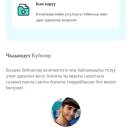
Кам көрүү
Босангандан кийин үзгүлтүксүз байкоолор жана
дары-дармектер аткарылат
Чыдамдуу
Күбөлөр
Биздин бейтаптар келечектеги чоң байланышты түзүү
үчүн дарылоо жолу боюнча эң мыкты сапаттагы
саламаттыкты сактоо боюнча тажрыйбасын биз менен
бөлүшөт.