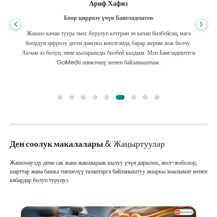
Ариф Хафиз
Боор циррозу үчүн Бангладештен
Жашоо качан туура эмес бурулуп кетерин эч качан билбейсиң, мага
боордун циррозу деген диагноз коюлганда, барар жерим жок болчу.
Акчам аз болуп, эмне кыларымды билбей калдым. Мен Бангладештеги
GoMedii өнөктөшү менен байланыштым.
Ден соолук макалалары
& Жаңыртуулар
Жашооңузду дени сак жана жакшыраак кылуу үчүн дарылоо, жол-жоболор,
шарттар жана башка тиешелүү талаптарга байланыштуу акыркы маалымат менен
кабардар болуп туруңуз.