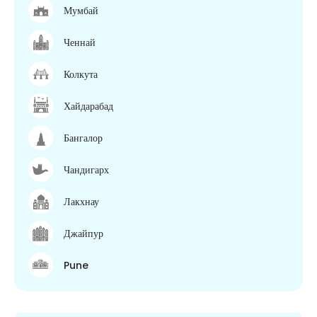
Мумбай
Ченнай
Колкута
Хайдарабад
Бангалор
Чандигарх
Лакхнау
Джайпур
Pune