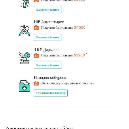
Баалоону баштоо
HIP
Алмаштыруу
*
Пакеттин башталышы
$4000
Баалоону баштоо
ЭКУ
Дарылоо
*
Пакеттин башталышы
$3200
Баалоону баштоо
Изилдөө
көбүрөөк
Жеткиликтүү медициналык пакеттер
Сурамжылоо жөнөтүү
Адистиктер
Биз сунуштайбыз