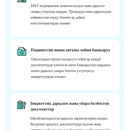
24x7 медициналык кеңешчи колдоо жана дарылоо
сапары учурунда жардам. Процедура жана дарылоодон
кийинки кам көрүү боюнча ар дайым
консультацияларды алыңыз.
Пациенттин ишин аягына чейин башкаруу
Табылгандан тартып чыгарууга чейин ар кандай
документтерди камтыган ишти башкаруунун жардамы
менен дарылоо сапары боюнча үзгүлтүксүз
жаңыртууларды алыңыз.
Бюджеттик дарылоо жана убара болбостон
документтер
Ыңгайлаштырылган дарылоо параметрлерин алыңыз.
Колдонмо аркылуу документтерди жүктөө жана
иштетүү кыйынчылыксыз бюджетке ылайыкталган баа