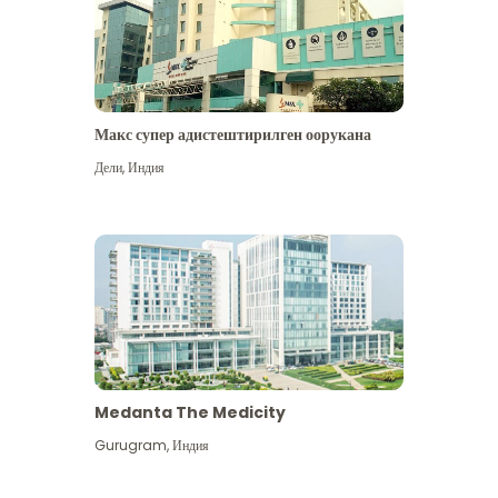
Макс супер адистештирилген оорукана
Дели
,
Индия
Medanta The Medicity
Gurugram
,
Индия