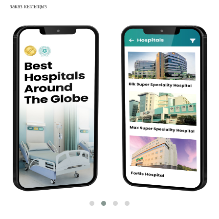
заказ кылыңыз