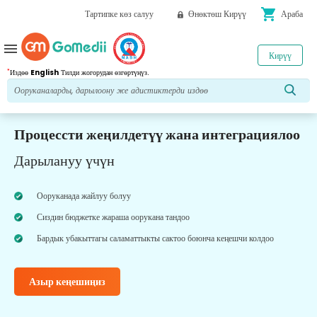
shopping_cart
Тартипке көз салуу
Өнөктөш Кирүү
Араба
menu
Кирүү
*
Издөө
English
Тилди жогорудан өзгөртүңүз.
Процессти жеңилдетүү жана интеграциялоо
Дарылануу үчүн
Ооруканада жайлуу болуу
Сиздин бюджетке жараша оорукана тандоо
Бардык убакыттагы саламаттыкты сактоо боюнча кеңешчи колдоо
Азыр кеңешиңиз