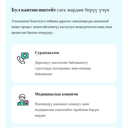
Бул кантип иштейт
сага жардам берүү үчүн
Ачылыштан бошотууга чейинки дарылоо саякатыңызды жылмакай
жеңил процесс менен ийгиликтүү кылуунун жеңилдетилген жана ачык
процессин баштан өткөрүңүз.
Сурамжылоо
Дарылануу маселесине байланыштуу
суроолорду калтырыңыз жана команда
байланышат
Медициналык кеңешчи
Ишенимдүү маалымат алмашуу жана
медициналык кеңешчибиз тарабынан бирден
жардам