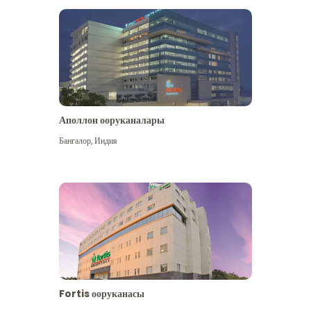
Аполлон ооруканалары
Көбүрөөк көрүү
Бангалор
,
Индия
Fortis ооруканасы