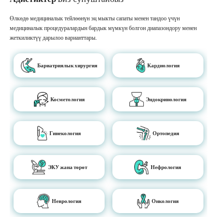
Өлкөдө медициналык тейлөөнүн эң мыкты сапаты менен тандоо үчүн
медициналык процедуралардын бардык мүмкүн болгон диапазондору менен
жеткиликтүү дарылоо варианттары.
Бариатриялык хирургия
Кардиология
Косметология
Эндокринология
Гинекология
Ортопедия
ЭКУ жана төрөт
Нефрология
Неврология
Онкология