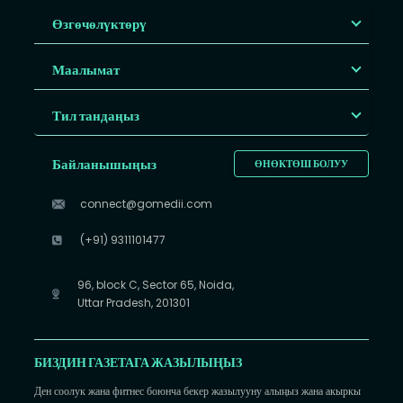
Өзгөчөлүктөрү
Маалымат
Тил тандаңыз
Байланышыңыз
ӨНӨКТӨШ БОЛУУ
connect@gomedii.com
(+91) 9311101477
96, block C, Sector 65, Noida,
Uttar Pradesh, 201301
БИЗДИН ГАЗЕТАГА ЖАЗЫЛЫҢЫЗ
Ден соолук жана фитнес боюнча бекер жазылууну алыңыз жана акыркы