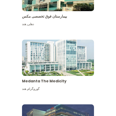
بیمارستان فوق تخصصی مکس
دهلی
,
هند
Medanta The Medicity
گوروگرام
,
هند