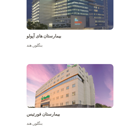
بیمارستان های آپولو
بنگلور
,
هند
بیشتر ببینید
بیمارستان فورتیس
بنگلور
,
هند