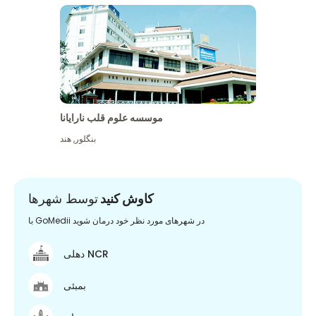
موسسه علوم قلب نارایانا
بنگلور
,
هند
کاوش کنید
توسط شهرها
با GoMedii در شهرهای مورد نظر خود درمان شوید
دهلی NCR
بمبئی