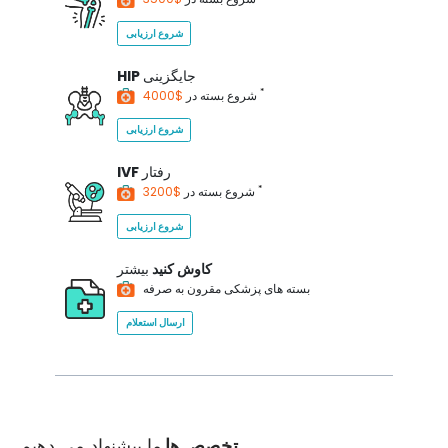
شروع ارزیابی
جایگزینی
HIP
*
$4000
شروع بسته در
شروع ارزیابی
رفتار
IVF
*
$3200
شروع بسته در
شروع ارزیابی
کاوش کنید
بیشتر
بسته های پزشکی مقرون به صرفه
ارسال استعلام
تخصص ها
ما پیشنهاد می دهیم