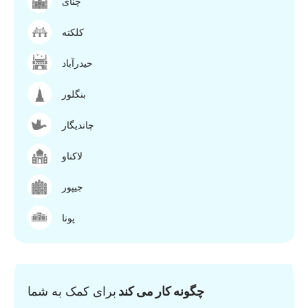
چنای
کلکته
حیدرآباد
بنگلور
چاندیگار
لاکناو
جیپور
پونا
چگونه کار می کند
برای کمک به شما