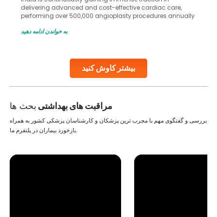
delivering advanced and cost-effective cardiac care,
performing over 500,000 angioplasty procedures annually
with a success rate exceeding 90%. Patients across the
به خواندن ادامه دهید
globe are searching for treatments like angioplasty and
stent placement in Indian hospitals, owing to the
combination of high-quality care and affordability.
Studies, such as one published
بیشتر کاوش کنید
Continue Reading
مراقبت های بهداشتی
بحث ها
بررسی و گفتگوی مهم با مجرب ترین پزشکان و کارشناسان پزشکی کشور به همراه
بازخورد بیماران در پلتفرم ما.