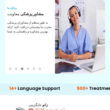
ما
مزایای ما
ا
مشاور پزشکی
معاونت
ن
به طور منظم از مشاوران پزشکی
ان
مجرب ما پشتیبانی دریافت کنید. ارائه
ی
بهترین مشاوره و راهنمایی به شما.
+
Language Support
500+
Treatment Opti
زانو
جایگزینی
*
$3500
شروع بسته در