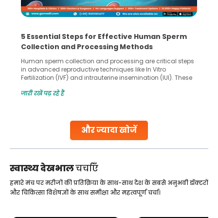
5 Essential Steps for Effective Human Sperm
Collection and Processing Methods
Human sperm collection and processing are critical steps
in advanced reproductive techniques like In Vitro
Fertilization (IVF) and intrauterine insemination (IUI). These
methods enable medical professionals to tackle fertility
जारी रखें पढ़ रहे हैं
challenges and help couples achieve their dream of
parenthood. Skilled technicians collect sperm using
specialized procedures to ensure optimal quality. Once
collected, they process the
और ज्यादा खोजें
Continue Reading
स्वास्थ्य देखभाल
चर्चाएँ
हमारे मंच पर मरीजों की प्रतिक्रिया के साथ-साथ देश के सबसे अनुभवी डॉक्टरों
और चिकित्सा विशेषज्ञों के साथ समीक्षा और महत्वपूर्ण चर्चा।