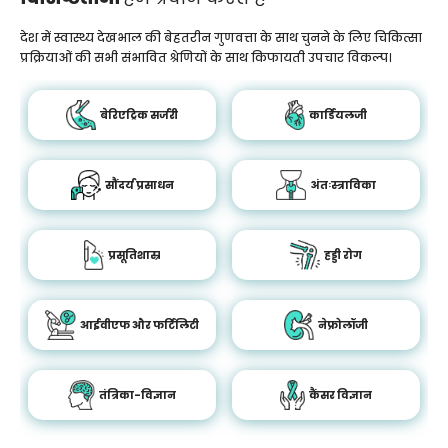
देश में स्वास्थ्य देखभाल की बेहतरीन गुणवत्ता के साथ चुनने के लिए चिकित्सा
प्रक्रियाओं की सभी संभावित श्रेणियों के साथ किफायती उपचार विकल्प।
बेरिएट्रिक सर्जरी
कार्डियलजी
सौंदर्य प्रसाधन
अंतःस्त्राविका
प्रसूतिशास्र
हड्डी रोग
आईवीएफ और फर्टिलिटी
नेफ्रोलॉजी
तंत्रिका-विज्ञान
कैंसर विज्ञान