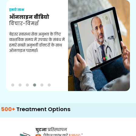
हमारे लाभ
ह
ऑनलाइन वीडियो
ब
विचार-विमर्श
ह
क
बेहतर स्वास्थ्य सेवा अनुभव के लिए
ब
वास्तविक समय में उपचार के संबंध में
ट
हमारे सबसे अनुभवी डॉक्टरों के साथ
है।
ऑनलाइन परामर्श।
reatment Options
घुटना
प्रतिस्थापन
*
पैकेज प्रारंभ करें
$3500