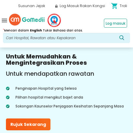
shopping_cart
Susunan Jejak
Log Masuk Rakan Kongsi
Troli
menu
Log masuk
*
Mencari dalam
English
Tukar Bahasa dari atas.
Untuk Memudahkan &
Mengintegrasikan Proses
Untuk mendapatkan rawatan
Penginapan Hospital yang Selesa
Pilihan hospital mengikut bajet anda
Sokongan Kaunselor Penjagaan Kesihatan Sepanjang Masa
Rujuk Sekarang