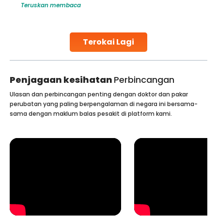
membaca
Teruskan membac
 difference. India has some of the world’s
harm to it can lead
itals for bone marrow transplants.
early diagnosis
ading
Continue Reading
Terokai Lagi
Penjagaan kesihatan
Perbincangan
Ulasan dan perbincangan penting dengan doktor dan pakar
perubatan yang paling berpengalaman di negara ini bersama-
sama dengan maklum balas pesakit di platform kami.