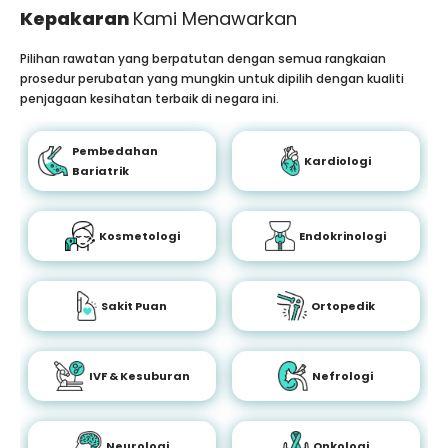
Kepakaran
Kami Menawarkan
Pilihan rawatan yang berpatutan dengan semua rangkaian
prosedur perubatan yang mungkin untuk dipilih dengan kualiti
penjagaan kesihatan terbaik di negara ini.
Pembedahan
Kardiologi
Bariatrik
Kosmetologi
Endokrinologi
Sakit Puan
Ortopedik
IVF & Kesuburan
Nefrologi
Neurologi
Onkologi