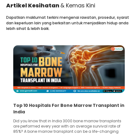
Artikel Kesihatan
& Kemas Kini
Dapatkan maklumat terkini mengenai rawatan, prosedur, syarat
dan keperluan lain yang berkaitan untuk menjadikan hidup anda
lebih sihat & lebih baik.
spitals For Bone Marrow Transplant in
Recognizing Cr
Lobe Brain Tum
 that in India 3000 bone marrow transplants
Did you know that t
d every year with an average survival rate of
common site for tu
 marrow transplant can be a life-changing
key part of your bra
r an individual, choosing the right hospital can
important function