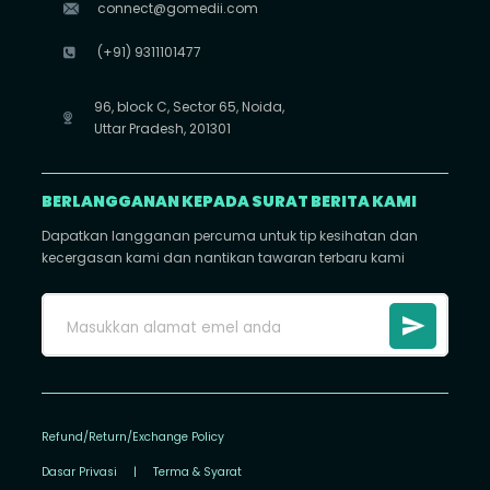
connect@gomedii.com
(+91) 9311101477
96, block C, Sector 65, Noida,
Uttar Pradesh, 201301
BERLANGGANAN KEPADA SURAT BERITA KAMI
Dapatkan langganan percuma untuk tip kesihatan dan
kecergasan kami dan nantikan tawaran terbaru kami
Refund/Return/Exchange Policy
Dasar Privasi
|
Terma & Syarat