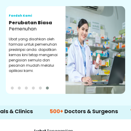
Faedah Kami
F
Perubatan Biasa
Pemenuhan
Ubat yang disahkan oleh
P
farmasi untuk pemenuhan
d
preskripsi anda. dapatkan
y
kemas kini tetap mengenai
p
pengisian semula dan
m
pesanan mudah melalui
aplikasi kami.
inics
500+
Doctors & Surgeons
14+
Lang