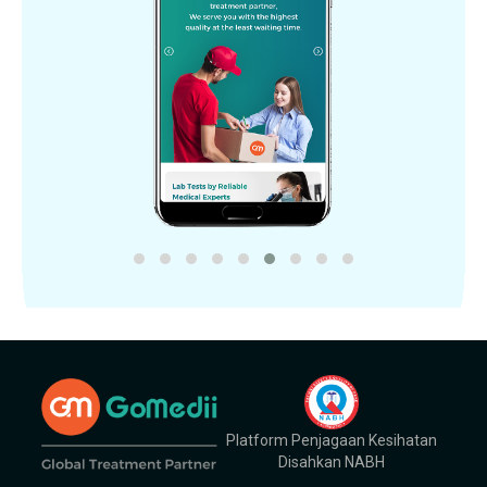
Platform Penjagaan Kesihatan
Disahkan NABH