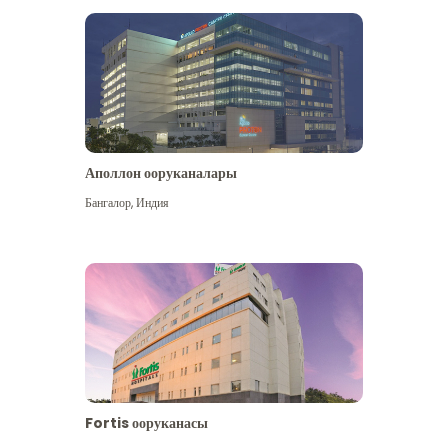
Аполлон ооруканалары
Көбүрөөк көрүү
Бангалор
,
Индия
Fortis ооруканасы