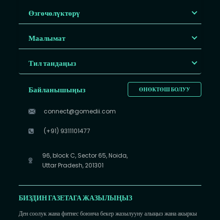
Өзгөчөлүктөрү
Маалымат
Тил тандаңыз
Байланышыңыз
ӨНӨКТӨШ БОЛУУ
connect@gomedii.com
(+91) 9311101477
96, block C, Sector 65, Noida,
Uttar Pradesh, 201301
БИЗДИН ГАЗЕТАГА ЖАЗЫЛЫҢЫЗ
Ден соолук жана фитнес боюнча бекер жазылууну алыңыз жана акыркы