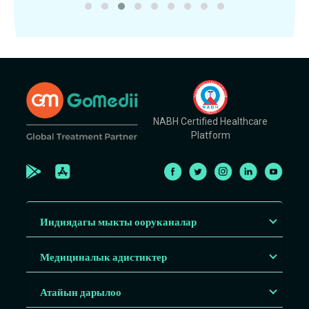
NABH Certified Healthcare
Platform
Индиядагы мыкты ооруканалар
Медициналык адистиктер
Атайын дарылоо