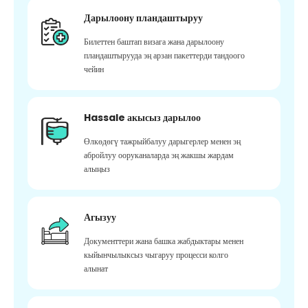
Дарылоону пландаштыруу
Билеттен баштап визага жана дарылоону
пландаштырууда эң арзан пакеттерди тандоого
чейин
Hassale акысыз дарылоо
Өлкөдөгү тажрыйбалуу дарыгерлер менен эң
абройлуу ооруканаларда эң жакшы жардам
алыңыз
Агызуу
Документтери жана башка жабдыктары менен
кыйынчылыксыз чыгаруу процесси колго
алынат