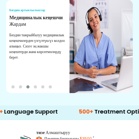
Биздин артыкчылыктар
Б
Медициналык кеңешчи
О
Жардам
К
Биздин тажрыйбалуу медициналык
Д
кеңешчилерден үзгүлтүксүз колдоо
ж
алыңыз. Сизге эң жакшы
р
кеңештерди жана көрсөтмөлөрдү
т
берет.
о
ge Support
500+
Treatment Options
тизе
Алмаштыруу
*
Пакеттин башталышы
$3500