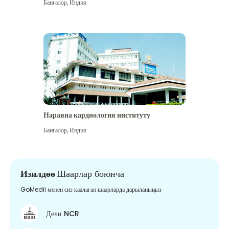
Бангалор
,
Индия
Нараяна кардиология институту
Бангалор
,
Индия
Изилдөө
Шаарлар боюнча
GoMedii менен сиз каалаган шаарларда дарыланыңыз
Дели NCR