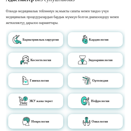
Өлкөдө медициналык тейлөөнүн эң мыкты сапаты менен тандоо үчүн
медициналык процедуралардын бардык мүмкүн болгон диапазондору менен
жеткиликтүү дарылоо варианттары.
Бариатриялык хирургия
Кардиология
Косметология
Эндокринология
Гинекология
Ортопедия
ЭКУ жана төрөт
Нефрология
Неврология
Онкология