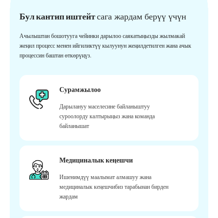
Бул кантип иштейт
сага жардам берүү үчүн
Ачылыштан бошотууга чейинки дарылоо саякатыңызды жылмакай
жеңил процесс менен ийгиликтүү кылуунун жеңилдетилген жана ачык
процессин баштан өткөрүңүз.
Сурамжылоо
Дарылануу маселесине байланыштуу
суроолорду калтырыңыз жана команда
байланышат
Медициналык кеңешчи
Ишенимдүү маалымат алмашуу жана
медициналык кеңешчибиз тарабынан бирден
жардам