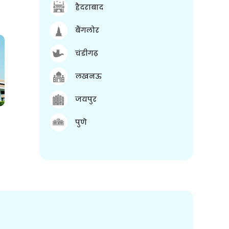
हैदराबाद
बैंगलोर
चंडीगढ़
लखनऊ
जयपुर
पुणे