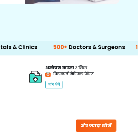
cs
500+
Doctors & Surgeons
14+
Languag
अन्वेषण करना
अधिक
किफायती मेडिकल पैकेज
जांच भेजें
और ज्यादा खोजें