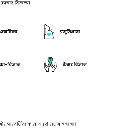
ती उपचार विकल्प।
ःस्त्राविका
प्रसूतिशास्र
रिका-विज्ञान
कैंसर विज्ञान
 और पारदर्शिता के साथ इसे सक्षम बनाना।