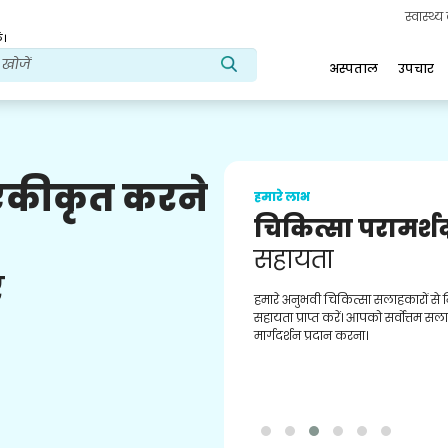
स्वास्थ्
ं।
अस्पताल
उपचार
 एकीकृत करने
हमारे लाभ
चिकित्सा परामर्श
सहायता
ए
हमारे अनुभवी चिकित्सा सलाहकारों से
सहायता प्राप्त करें। आपको सर्वोत्तम स
मार्गदर्शन प्रदान करना।