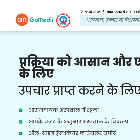
*
में खोजा जा रहा है
Hindi
ऊपर से भाषा बदले
प्रक्रिया को आसान और
हमारे लाभ
के लिए
इलाज के बाद
अनुवर्ती
देखभाल
उपचार प्राप्त करने के लि
हर समय आपकी समस्याओं का समाधान करने
वाली हमारी टीम के साथ चौबीसों घंटे चिकित्सा
और रोगी सहायता प्राप्त करें। आपके उपचार की
आरामदायक अस्पताल में रहना
जरूरतों पर नियमित अपडेट।
आपके बजट के अनुसार अस्पताल के विकल्प
ऑल-टाइम हेल्थकेयर काउंसलर सपोर्ट