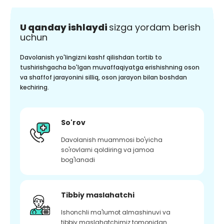
U qanday ishlaydi
sizga yordam berish
uchun
Davolanish yo'lingizni kashf qilishdan tortib to
tushirishgacha bo'lgan muvaffaqiyatga erishishning oson
va shaffof jarayonini silliq, oson jarayon bilan boshdan
kechiring.
So'rov
Davolanish muammosi bo'yicha
so'rovlarni qoldiring va jamoa
bog'lanadi
Tibbiy maslahatchi
Ishonchli ma'lumot almashinuvi va
tibbiy maslahatchimiz tomonidan