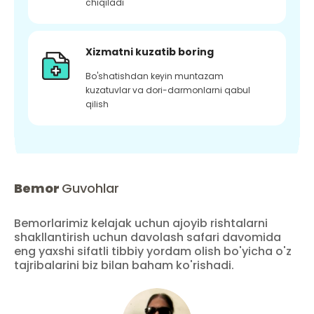
chiqiladi
Xizmatni kuzatib boring
Bo'shatishdan keyin muntazam
kuzatuvlar va dori-darmonlarni qabul
qilish
Bemor
Guvohlar
Bemorlarimiz kelajak uchun ajoyib rishtalarni
shakllantirish uchun davolash safari davomida
eng yaxshi sifatli tibbiy yordam olish bo'yicha o'z
tajribalarini biz bilan baham ko'rishadi.