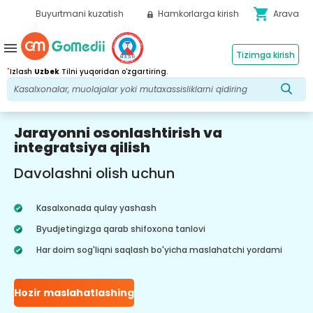
shopping_cart
Buyurtmani kuzatish
Hamkorlarga kirish
Arava
menu
Tizimga kirish
*
Izlash
Uzbek
Tilni yuqoridan o'zgartiring.
Jarayonni osonlashtirish va
integratsiya qilish
Davolashni olish uchun
Kasalxonada qulay yashash
Byudjetingizga qarab shifoxona tanlovi
Har doim sog'liqni saqlash bo'yicha maslahatchi yordami
Hozir maslahatlashing