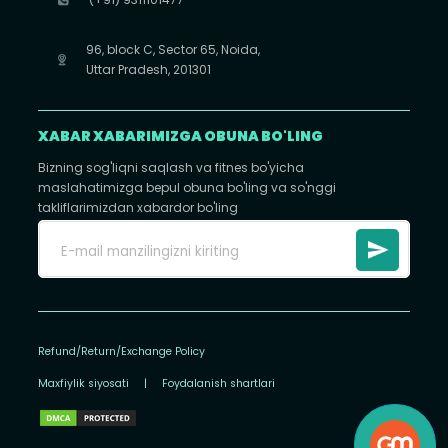
96, block C, Sector 65, Noida,
Uttar Pradesh, 201301
XABAR XABARIMIZGA OBUNA BO'LING
Bizning sog'liqni saqlash va fitnes bo'yicha
maslahatimizga bepul obuna bo'ling va so'nggi
takliflarimizdan xabardor bo'ling
Refund/Return/Exchange Policy
Maxfiylik siyosati
|
Foydalanish shartlari