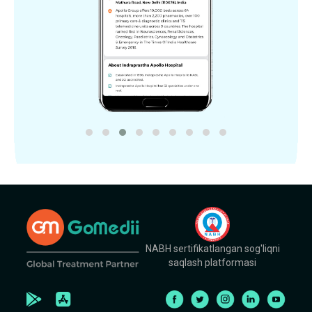
NABH sertifikatlangan sog'liqni
saqlash platformasi