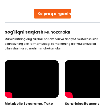
parenthood. Skilled technicians collect sperm using
specialized procedures to ensure optimal quality. Once
collected, they process the
Ko'proq o'rganing
Continue Reading
Sog'liqni saqlash
Munozaralar
Mamlakatning eng tajribali shifokorlari va tibbiyot mutaxassislari
bilan bizning platformamizdagi bemorlarning fikr-mulohazalari
bilan sharhlar va muhim muhokamalar.
Metabolic Syndrome: Take
Surprising Reasons fo