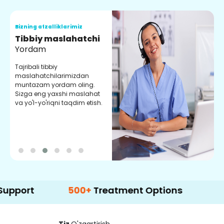
Bizning afzalliklarimiz
B
Tibbiy maslahatchi
O
Yordam
M
Tajribali tibbiy
S
maslahatchilarimizdan
y
muntazam yordam oling.
r
Sizga eng yaxshi maslahat
e
va yo'l-yo'riqni taqdim etish.
b
500+
Treatment Options