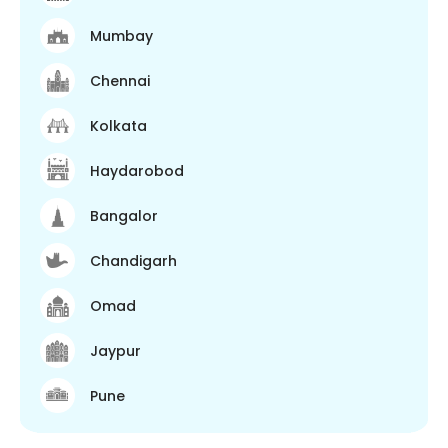
Mumbay
Chennai
Kolkata
Haydarobod
Bangalor
Chandigarh
Omad
Jaypur
Pune