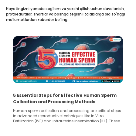
Hayotingizni yanada sog'lom va yaxshi qilish uchun davolanish,
protseduralar, shartlar va boshqa tegishli talablarga oid so'nggi
ma'lumotlardan xabardor bo'ling.
5 Essential Steps for Effective Human Sperm
Collection and Processing Methods
Human sperm collection and processing are critical steps
in advanced reproductive techniques like In Vitro
Fertilization (IVF) and intrauterine insemination (IUI). These
methods enable medical professionals to tackle fertility
challenges and help couples achieve their dream of