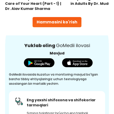
Care of Your Heart (Part - 1) |
in Adults By Dr. Mudas
Dr. Ajay Kumar Sharma
Hammasini ko'rish
Yuklab oling
GoMedii ilovasi
Mavjud
GoMedii ilovasida kuzatuv va monitoring mavjud bo'lgan
barcha tibbiy ehtiyojlaringiz uchun texnologiyaga
asoslangan bir martalik yechim.
Eng yaxshi shifoxona va shifokorlar
tarmoqlari
Sizning holatingiz bo'yicha eng tajribali