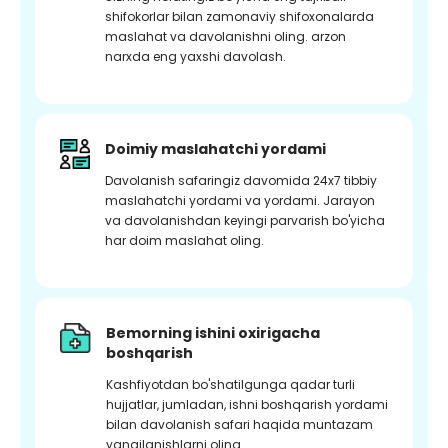
shifokorlar bilan zamonaviy shifoxonalarda
maslahat va davolanishni oling. arzon
narxda eng yaxshi davolash.
Doimiy maslahatchi yordami
Davolanish safaringiz davomida 24x7 tibbiy
maslahatchi yordami va yordami. Jarayon
va davolanishdan keyingi parvarish bo'yicha
har doim maslahat oling.
Bemorning ishini oxirigacha
boshqarish
Kashfiyotdan bo'shatilgunga qadar turli
hujjatlar, jumladan, ishni boshqarish yordami
bilan davolanish safari haqida muntazam
yangilanishlarni oling.