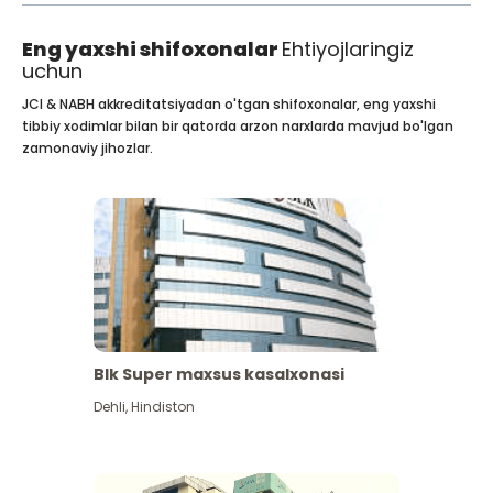
Eng yaxshi shifoxonalar
Ehtiyojlaringiz
uchun
JCI & NABH akkreditatsiyadan o'tgan shifoxonalar, eng yaxshi
tibbiy xodimlar bilan bir qatorda arzon narxlarda mavjud bo'lgan
zamonaviy jihozlar.
Blk Super maxsus kasalxonasi
Dehli
,
Hindiston