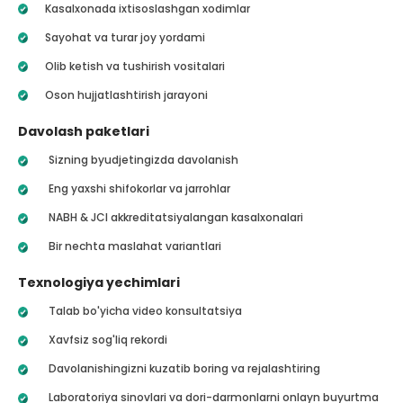
Kasalxonada ixtisoslashgan xodimlar
Sayohat va turar joy yordami
Olib ketish va tushirish vositalari
Oson hujjatlashtirish jarayoni
Davolash paketlari
Sizning byudjetingizda davolanish
Eng yaxshi shifokorlar va jarrohlar
NABH & JCI akkreditatsiyalangan kasalxonalari
Bir nechta maslahat variantlari
Texnologiya yechimlari
Talab bo'yicha video konsultatsiya
Xavfsiz sog'liq rekordi
Davolanishingizni kuzatib boring va rejalashtiring
Laboratoriya sinovlari va dori-darmonlarni onlayn buyurtma