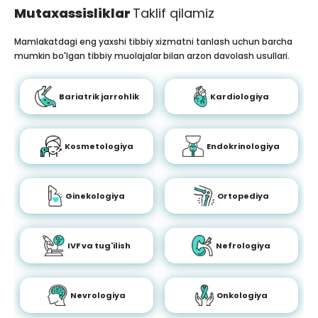
Mutaxassisliklar
Taklif qilamiz
Mamlakatdagi eng yaxshi tibbiy xizmatni tanlash uchun barcha
mumkin bo'lgan tibbiy muolajalar bilan arzon davolash usullari.
Bariatrik jarrohlik
Kardiologiya
Kosmetologiya
Endokrinologiya
Ginekologiya
Ortopediya
IVF va tug'ilish
Nefrologiya
Nevrologiya
Onkologiya