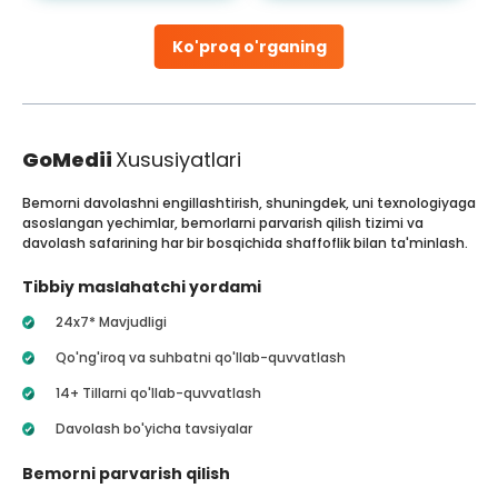
Ko'proq o'rganing
GoMedii
Xususiyatlari
Bemorni davolashni engillashtirish, shuningdek, uni texnologiyaga
asoslangan yechimlar, bemorlarni parvarish qilish tizimi va
davolash safarining har bir bosqichida shaffoflik bilan ta'minlash.
Tibbiy maslahatchi yordami
24x7* Mavjudligi
Qo'ng'iroq va suhbatni qo'llab-quvvatlash
14+ Tillarni qo'llab-quvvatlash
Davolash bo'yicha tavsiyalar
Bemorni parvarish qilish