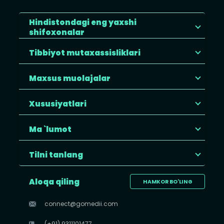
Hindistondagi eng yaxshi
shifoxonalar
Tibbiyot mutaxassisliklari
Maxsus muolajalar
Xususiyatlari
Ma `lumot
Tilni tanlang
Aloqa qiling
HAMKOR BO'LING
connect@gomedii.com
(+91) 9311101477