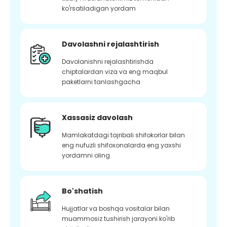
ko'rsatiladigan yordam
Davolashni rejalashtirish
Davolanishni rejalashtirishda
chiptalardan viza va eng maqbul
paketlarni tanlashgacha
Xassasiz davolash
Mamlakatdagi tajribali shifokorlar bilan
eng nufuzli shifoxonalarda eng yaxshi
yordamni oling
Bo'shatish
Hujjatlar va boshqa vositalar bilan
muammosiz tushirish jarayoni ko'rib