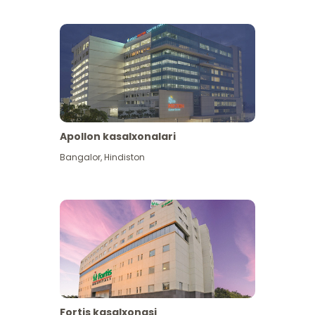
Apollon kasalxonalari
Koʻproq koʻrish
Bangalor
,
Hindiston
Fortis kasalxonasi