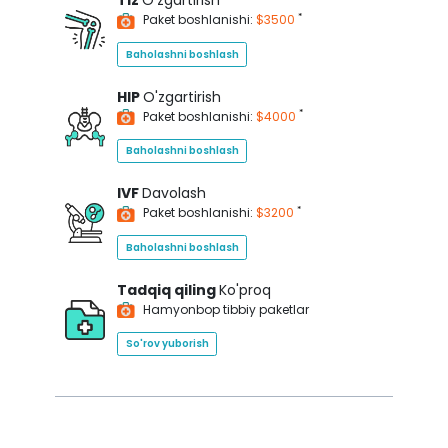
Tiz
O'zgartirish
*
Paket boshlanishi:
$3500
Baholashni boshlash
HIP
O'zgartirish
*
Paket boshlanishi:
$4000
Baholashni boshlash
IVF
Davolash
*
Paket boshlanishi:
$3200
Baholashni boshlash
Tadqiq qiling
Ko'proq
Hamyonbop tibbiy paketlar
So'rov yuborish