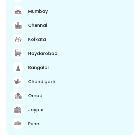
Mumbay
Chennai
Kolkata
Haydarobod
Bangalor
Chandigarh
Omad
Jaypur
Pune