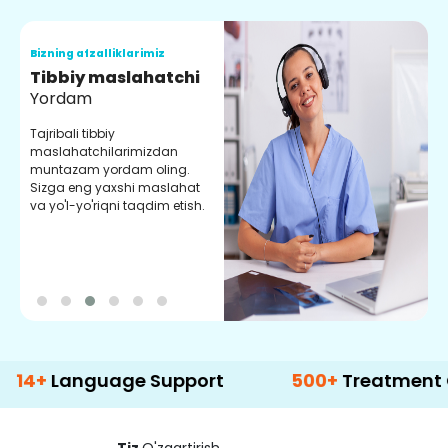
Bizning afzalliklarimiz
B
Tibbiy maslahatchi
O
Yordam
M
Tajribali tibbiy
S
maslahatchilarimizdan
y
muntazam yordam oling.
r
Sizga eng yaxshi maslahat
e
va yo'l-yo'riqni taqdim etish.
b
nguage Support
500+
Treatment Options