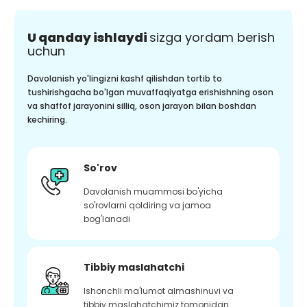
U qanday ishlaydi
sizga yordam berish
uchun
Davolanish yo'lingizni kashf qilishdan tortib to
tushirishgacha bo'lgan muvaffaqiyatga erishishning oson
va shaffof jarayonini silliq, oson jarayon bilan boshdan
kechiring.
So'rov
Davolanish muammosi bo'yicha
so'rovlarni qoldiring va jamoa
bog'lanadi
Tibbiy maslahatchi
Ishonchli ma'lumot almashinuvi va
tibbiy maslahatchimiz tomonidan