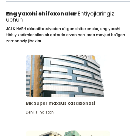
Eng yaxshi shifoxonalar
Ehtiyojlaringiz
uchun
JCI & NABH akkreditatsiyadan o'tgan shifoxonalar, eng yaxshi
tibbiy xodimlar bilan bir qatorda arzon narxlarda mavjud bo'lgan
zamonaviy jihozlar.
Blk Super maxsus kasalxonasi
Dehli
,
Hindiston