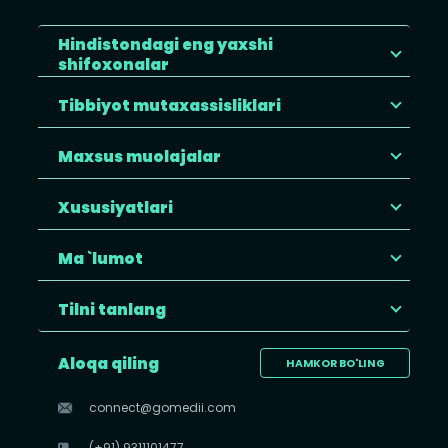
Hindistondagi eng yaxshi
shifoxonalar
Tibbiyot mutaxassisliklari
Maxsus muolajalar
Xususiyatlari
Ma `lumot
Tilni tanlang
Aloqa qiling
HAMKOR BO'LING
connect@gomedii.com
(+91) 9311101477