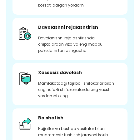
ko'rsatiladigan yordam
Davolashni rejalashtirish
Davolanishni rejalashtirishda
chiptalardan viza va eng maqbul
paketlarni tanlashgacha
Xassasiz davolash
Mamlakatdagi tajribali shifokorlar bilan
eng nufuzli shifoxonalarda eng yaxshi
yordamni oling
Bo'shatish
Hujjatlar va boshqa vositalar bilan
muammosiz tushirish jarayoni ko'rib