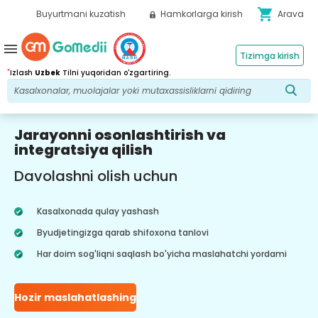
shopping_cart
Buyurtmani kuzatish
Hamkorlarga kirish
Arava
menu
Tizimga kirish
*
Izlash
Uzbek
Tilni yuqoridan o'zgartiring.
Jarayonni osonlashtirish va
integratsiya qilish
Davolashni olish uchun
Kasalxonada qulay yashash
Byudjetingizga qarab shifoxona tanlovi
Har doim sog'liqni saqlash bo'yicha maslahatchi yordami
Hozir maslahatlashing