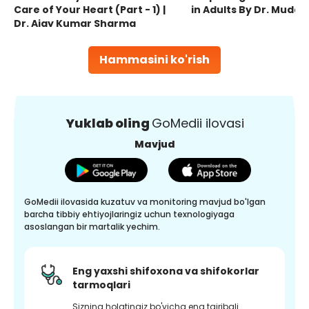
Care of Your Heart (Part - 1) |
in Adults By Dr. Mudas
Dr. Ajay Kumar Sharma
Hammasini ko'rish
Yuklab oling
GoMedii ilovasi
Mavjud
GoMedii ilovasida kuzatuv va monitoring mavjud bo'lgan
barcha tibbiy ehtiyojlaringiz uchun texnologiyaga
asoslangan bir martalik yechim.
Eng yaxshi shifoxona va shifokorlar
tarmoqlari
Sizning holatingiz bo'yicha eng tajribali