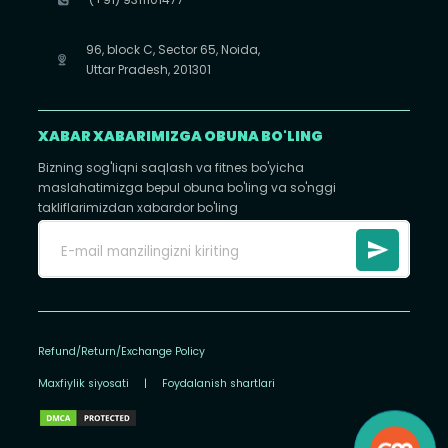
96, block C, Sector 65, Noida,
Uttar Pradesh, 201301
XABAR XABARIMIZGA OBUNA BO'LING
Bizning sog'liqni saqlash va fitnes bo'yicha
maslahatimizga bepul obuna bo'ling va so'nggi
takliflarimizdan xabardor bo'ling
Refund/Return/Exchange Policy
Maxfiylik siyosati
|
Foydalanish shartlari