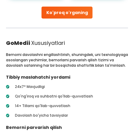
Ko'proq o'rganing
GoMedii
Xususiyatlari
Bemorni davolashni engillashtirish, shuningdek, uni texnologiyaga
asoslangan yechimlar, bemorlarni parvarish qilish tizimi va
davolash safarining har bir bosqichida shaffoflik bilan ta'minlash.
Tibbiy maslahatchi yordami
24x7* Mavjudligi
Qo'ng'iroq va suhbatni qo'llab-quvvatlash
14+ Tillarni qo'llab-quvvatlash
Davolash bo'yicha tavsiyalar
Bemorni parvarish qilish