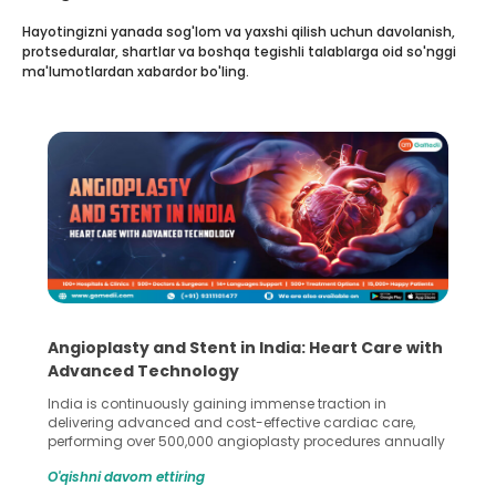
Hayotingizni yanada sog'lom va yaxshi qilish uchun davolanish,
protseduralar, shartlar va boshqa tegishli talablarga oid so'nggi
ma'lumotlardan xabardor bo'ling.
Angioplasty and Stent in India: Heart Care with
Advanced Technology
India is continuously gaining immense traction in
delivering advanced and cost-effective cardiac care,
performing over 500,000 angioplasty procedures annually
with a success rate exceeding 90%. Patients across the
O'qishni davom ettiring
globe are searching for treatments like angioplasty and