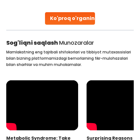
stent placement in Indian hospitals, owing to the
combination of high-quality care and affordability.
Studies, such as one published
Ko'proq o'rganing
Continue Reading
Sog'liqni saqlash
Munozaralar
Mamlakatning eng tajribali shifokorlari va tibbiyot mutaxassislari
bilan bizning platformamizdagi bemorlarning fikr-mulohazalari
bilan sharhlar va muhim muhokamalar.
Metabolic Syndrome: Take
Surprising Reasons fo