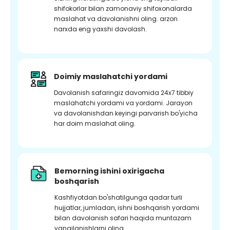
shifokorlar bilan zamonaviy shifoxonalarda
maslahat va davolanishni oling. arzon
narxda eng yaxshi davolash.
Doimiy maslahatchi yordami
Davolanish safaringiz davomida 24x7 tibbiy
maslahatchi yordami va yordami. Jarayon
va davolanishdan keyingi parvarish bo'yicha
har doim maslahat oling.
Bemorning ishini oxirigacha
boshqarish
Kashfiyotdan bo'shatilgunga qadar turli
hujjatlar, jumladan, ishni boshqarish yordami
bilan davolanish safari haqida muntazam
yangilanishlarni oling.