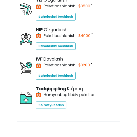
Tiz
O'zgartirish
*
Paket boshlanishi:
$3500
Baholashni boshlash
HIP
O'zgartirish
*
Paket boshlanishi:
$4000
Baholashni boshlash
IVF
Davolash
*
Paket boshlanishi:
$3200
Baholashni boshlash
Tadqiq qiling
Ko'proq
Hamyonbop tibbiy paketlar
So'rov yuborish