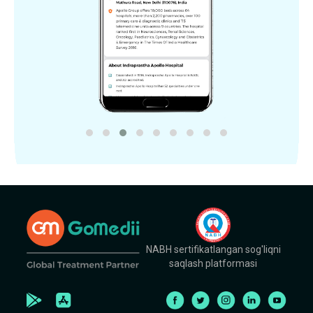
NABH sertifikatlangan sog'liqni
saqlash platformasi