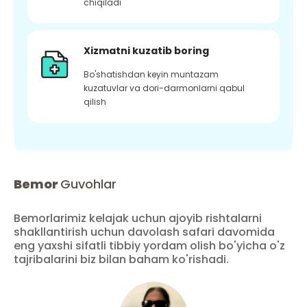
chiqiladi
Xizmatni kuzatib boring
Bo'shatishdan keyin muntazam
kuzatuvlar va dori-darmonlarni qabul
qilish
Bemor
Guvohlar
Bemorlarimiz kelajak uchun ajoyib rishtalarni
shakllantirish uchun davolash safari davomida
eng yaxshi sifatli tibbiy yordam olish bo'yicha o'z
tajribalarini biz bilan baham ko'rishadi.