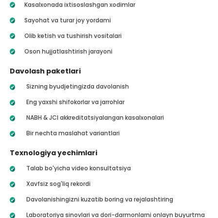
Kasalxonada ixtisoslashgan xodimlar
Sayohat va turar joy yordami
Olib ketish va tushirish vositalari
Oson hujjatlashtirish jarayoni
Davolash paketlari
Sizning byudjetingizda davolanish
Eng yaxshi shifokorlar va jarrohlar
NABH & JCI akkreditatsiyalangan kasalxonalari
Bir nechta maslahat variantlari
Texnologiya yechimlari
Talab bo'yicha video konsultatsiya
Xavfsiz sog'liq rekordi
Davolanishingizni kuzatib boring va rejalashtiring
Laboratoriya sinovlari va dori-darmonlarni onlayn buyurtma