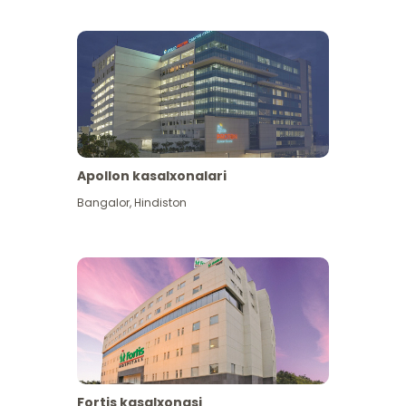
Apollon kasalxonalari
Koʻproq koʻrish
Bangalor
,
Hindiston
Fortis kasalxonasi