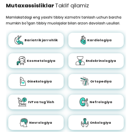
Mutaxassisliklar
Taklif qilamiz
Mamlakatdagi eng yaxshi tibbiy xizmatni tanlash uchun barcha
mumkin bo'lgan tibbiy muolajalar bilan arzon davolash usullari.
Bariatrik jarrohlik
Kardiologiya
Kosmetologiya
Endokrinologiya
Ginekologiya
Ortopediya
IVF va tug'ilish
Nefrologiya
Nevrologiya
Onkologiya