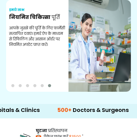
हमारे लाभ
ह
नियमित चिकित्सा
पूर्ति
य
आपके नुस्खे की पूर्ति के लिए फ़ार्मेसी
स
सत्यापित दवाएं। हमारे ऐप के माध्यम
क
से रिफिलिंग और आसान ऑर्डर पर
अन
नियमित अपडेट प्राप्त करें।
Clinics
500+
Doctors & Surgeons
14+
La
घुटना
प्रतिस्थापन
*
पैकेज प्रारंभ करें
$3500