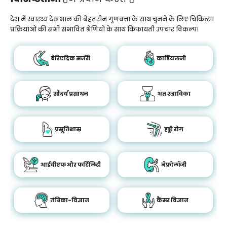
देश में स्वास्थ्य देखभाल की बेहतरीन गुणवत्ता के साथ चुनने के लिए चिकित्सा
प्रक्रियाओं की सभी संभावित श्रेणियों के साथ किफायती उपचार विकल्प।
बेरिएट्रिक सर्जरी
कार्डियलजी
सौंदर्य प्रसाधन
अंतःस्त्राविका
प्रसूतिशास्र
हड्डी रोग
आईवीएफ और फर्टिलिटी
नेफ्रोलॉजी
तंत्रिका-विज्ञान
कैंसर विज्ञान