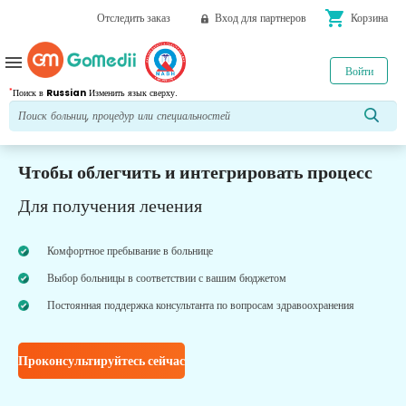
shopping_cart
Отследить заказ
Вход для партнеров
Корзина
menu
Войти
*
Поиск в
Russian
Изменить язык сверху.
Чтобы облегчить и интегрировать процесс
Для получения лечения
Комфортное пребывание в больнице
Выбор больницы в соответствии с вашим бюджетом
Постоянная поддержка консультанта по вопросам здравоохранения
Проконсультируйтесь сейчас