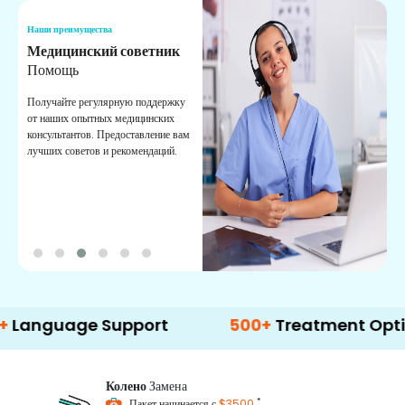
Наши преимущества
Н
Медицинский советник
О
Помощь
К
Получайте регулярную поддержку
О
от наших опытных медицинских
с
консультантов. Предоставление вам
п
лучших советов и рекомендаций.
в
о
age Support
500+
Treatment Options
Колено
Замена
*
Пакет начинается с
$3500