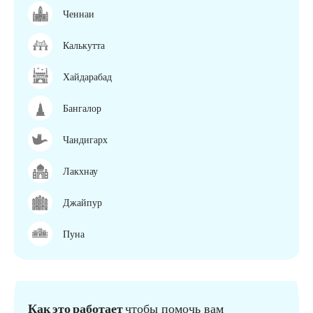
Ченнаи
Калькутта
Хайдарабад
Бангалор
Чандигарх
Лакхнау
Джайпур
Пуна
Как это работает
чтобы помочь вам