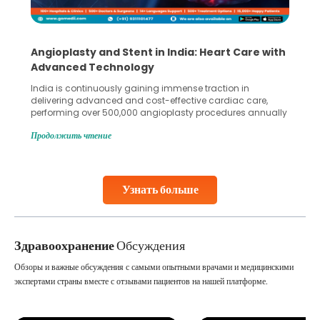
th
5 Essential Steps for Effective Human Sperm
Collection and Processing Methods
Human sperm collection and processing are critical steps
in advanced reproductive techniques like In Vitro
ly
Fertilization (IVF) and intrauterine insemination (IUI). These
methods enable medical professionals to tackle fertility
Продолжить чтение
challenges and help couples achieve their dream of
parenthood. Skilled technicians collect sperm using
specialized procedures to ensure optimal quality. Once
collected, they process the
Узнать больше
Continue Reading
Здравоохранение
Обсуждения
Обзоры и важные обсуждения с самыми опытными врачами и медицинскими
экспертами страны вместе с отзывами пациентов на нашей платформе.