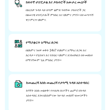
ከፍተኛ ሆስፒታል እና ዶክተሮች አውታረ መረቦች
በእርስዎ ጉዳይ ላይ በጣም ልምድ ካላቸው ዶክተሮች ጋር
በዘመናዊ ሆስፒታሎች ምክክር እና ህክምና ያግኙ። በተመጣጣኝ
ዋጋ ምርጥ ህክምና.
የማያቋርጥ አማካሪ ድጋፍ
በህክምና ጉዞዎ ወቅት 24x7 የህክምና አማካሪ ድጋፍ እና
እርዳታ። የሂደቱን እና የድህረ-ህክምና እንክብካቤን በተመለከተ
በማንኛውም ጊዜ ምክክር ያግኙ።
ከመጨረሻ እስከ መጨረሻ የታካሚ ጉዳይ አስተዳደር
ከግኝት እስከ መልቀቅ፣ የተለያዩ ሰነዶችን ጨምሮ በጉዳይ
አስተዳደር እገዛ በሕክምናው ጉዞ ላይ መደበኛ ዝመናዎችን
ያግኙ።