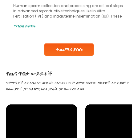
Human sperm collection and processing are critical steps
in advanced reproductive techniques like In Vitro
Fertilization (IVF) and intrauterine insemination (IUI). These
methods enable medical professionals to tackle fertility
ማንበብ ይቀጥሉ
challenges and help couples achieve their dream of
parenthood. Skilled technicians collect sperm using
specialized procedures to ensure optimal quality. Once
collected, they process the
ተጨማሪ ያስሱ
Continue Reading
የጤና ጥበቃ
ውይይቶች
ግምገማዎች እና አስፈላጊ ውይይት ከአገሪቱ በጣም ልምድ ካላቸው ዶክተሮች እና የህክምና
ባለሙያዎች ጋር ከታካሚ አስተያየቶች ጋር በመድረክ ላይ።