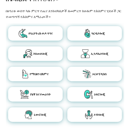
በሀገሪቱ ውስጥ ካሉ ምርጥ የጤና እንክብካቤዎች ለመምረጥ ከሁሉም የሕክምና ሂደቶች ጋር
ተመጣጣኝ የሕክምና አማራጮች።
የባሪያትሪክ ቀዶ ጥገና
ካርዲዮሎጂ
ኮስመቶሎጂ
ኢንዶክሪኖሎጂ
የማህፀን ህክምና
ኦርቶፔዲክስ
IVF እና የመራባት
ኔፍሮሎጂ
ኒውሮሎጂ
ኦንኮሎጂ