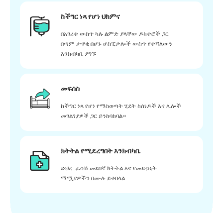
ከችግር ነጻ የሆነ ህክምና
በአገሪቱ ውስጥ ካሉ ልምድ ያላቸው ዶክተሮች ጋር
በጣም ታዋቂ በሆኑ ሆስፒታሎች ውስጥ የተሻለውን
እንክብካቤ ያግኙ
መፍሰስ
ከችግር ነጻ የሆነ የማስወጣት ሂደት ከሰነዶች እና ሌሎች
መገልገያዎች ጋር ይንከባከባል።
ክትትል የሚደረግበት እንክብካቤ
ድህረ-ፈሳሽ መደበኛ ክትትል እና የመድኃኒት
ማሟያዎችን በሙሉ ይቀበላል