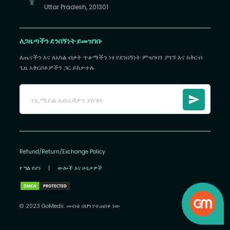
Uttar Pradesh, 201301
ለጋዜጣችን ደንበኝነት ይመዝገቡ
ለጤናችን እና ለአካል ብቃት ጥቆማችን ነፃ የደንበኝነት ምዝገባን ያግኙ እና ከቅርብ
ጊዜ አቅርቦቶቻችን ጋር ይከታተሉ
Refund/Return/Exchange Policy
የ ግል የሆነ
|
ውሎች እና ሁኔታዎች
© 2023 GoMedii. መብቱ በህግ የተጠበቀ ነው