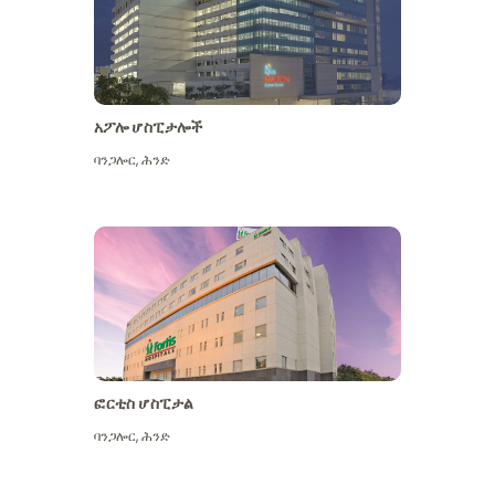
አፖሎ ሆስፒታሎች
ባንጋሎር
,
ሕንድ
ተጨማሪ ይመልከቱ
ፎርቲስ ሆስፒታል
ባንጋሎር
,
ሕንድ