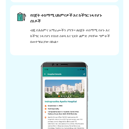
የበጀት ተስማሚ ህክምናዎች እና ከችግር ነጻ የሆኑ
ሰነዶች
ብጁ የሕክምና አማራጮችን ያግኙ። ለበጀት ተስማሚ የሆኑ እና
ከችግር ነጻ የሆነ የሰነድ ሰቀላ እና ሂደት ልምድ ያላቸው ግምቶች
በመተግበሪያው በኩል።