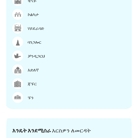
ቼናይ
ኮልካታ
ሃይደራባድ
ባንጋሎር
ቻንዲጋርህ
እድለኛ
ጃፑር
ፑን
እንዴት እንደሚሰራ
እርስዎን ለመርዳት