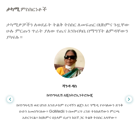
ታካሚ
ምስክርነቶች
ታካሚዎቻችን ለወደፊት ትልቅ ትስስር ለመፍጠር በህክምና ጉዟቸው
ሁሉ ምርጡን ጥራት ያለው የጤና እንክብካቤ በማግኘት ልምዳቸውን
ያካፍሉ።
ሻንዳ ዳስ
ከባንግላዴሽ ለጂስትሮኢንትሮሎጂ
ከባንግላዲሽ ወደ ህንድ እንድታከም የረዳኝን ልጄን እና ጎሜዲ የተባለውን ድንቅ
ቡድን አመሰግናለው። GoMedii ን በመምረጥ ረገድ ትክክለኛውን ምርጫ
አድርገናል። ከህክምና በኋላም ቢሆን ከእኛ ጋር ትልቅ ትስስር አላቸው።