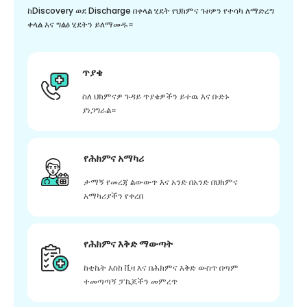
ከDiscovery ወደ Discharge በቀላል ሂደት የህክምና ጉዞዎን የተሳካ ለማድረግ
ቀላል እና ግልፅ ሂደትን ይለማመዱ።
ጥያቄ
ስለ ህክምናዎ ጉዳይ ጥያቄዎችን ይተዉ እና ቡድኑ
ያነጋግራል።
የሕክምና አማካሪ
ታማኝ የመረጃ ልውውጥ እና አንድ በአንድ በህክምና
አማካሪያችን የቀረበ
የሕክምና እቅድ ማውጣት
ከቲኬት እስከ ቪዛ እና በሕክምና እቅድ ውስጥ በጣም
ተመጣጣኝ ፓኬጆችን መምረጥ