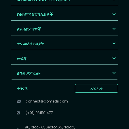
የሕክምና ስፔሻሊስቶች
ልዩ ሕክምናዎች
ዋና መለያ ጸባያት
መረጃ
ቋንቋ ይምረጡ
ተገናኙ
አጋር ይሁኑ
connect@gomedii.com
(+91) 9311101477
96, block C, Sector 65, Noida,