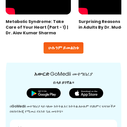
Metabolic Syndrome: Take
Surprising Reasons fo
Care of Your Heart (Part - 1) |
in Adults By Dr. Mudas
Dr. Ajay Kumar Sharma
ሁሉንም ይመልከቱ
አውርድ
GoMedii መተግበሪያ
በ ላይ ይገኛል።
በGoMedii መተግበሪያ ላይ ባለው ክትትል እና ክትትል ለሁሉም የህክምና ፍላጎቶችዎ
በቴክኖሎጂ የሚመራ የአንድ ጊዜ መፍትሄ።