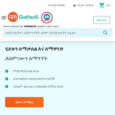
shopping_cart
የትራክ ትዕዛዝ
የአጋር መግቢያ
ጋሪ
menu
ስግን እን
*
ውስጥ በመፈለግ ላይ
Amharic
ቋንቋውን ከላይ ቀይር።
ሂደቱን ለማቃለል እና ለማዋሃድ
ሕክምናውን ለማግኘት
ምቹ የሆስፒታል ቆይታ
እንደ በጀትዎ የሆስፒታል ምርጫዎች
የሁሉም ጊዜ የጤና እንክብካቤ አማካሪ ድጋፍ
አሁን ያማክሩ