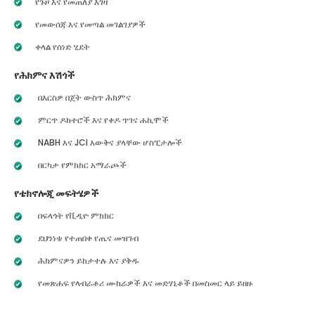
የጉዞ እና የመጠለያ እገዛ
የመውሰጃ እና የመጣል መገልገያዎች
ቀላል የሰነድ ሂደት
የሕክምና እሽጎች
በእርስዎ በጀት ውስጥ ሕክምና
ምርጥ ዶክተሮች እና የቀዶ ጥገና ሐኪሞች
NABH እና JCI እውቅና ያላቸው ሆስፒታሎች
በርካታ የምክክር አማራጮች
የቴክኖሎጂ መፍትሄዎች
በፍላጎት የቪዲዮ ምክክር
ደህንነቱ የተጠበቀ የጤና መዝገብ
ሕክምናዎን ይከታተሉ እና ያቅዱ
የመጽሐፍ የላብራቶሪ ሙከራዎች እና መድሃኒቶች በመስመር ላይ ይዘዙ