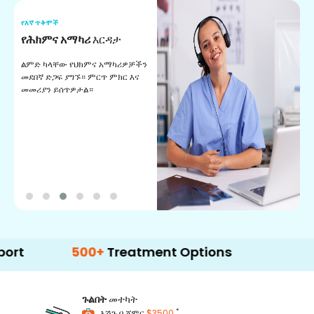
የእኛ ጥቅሞች
የ
የሕክምና አማካሪ
እርዳታ
የ
ልምድ ካላቸው የህክምና አማካሪዎቻችን
ለ
መደበኛ ድጋፍ ያግኙ። ምርጥ ምክር እና
ጊ
መመሪያን ይሰጥዎታል።
ል
በ
500+
Treatment Options
ጉልበት
መተካት
*
እሽጉ በ ጀምር
$3500