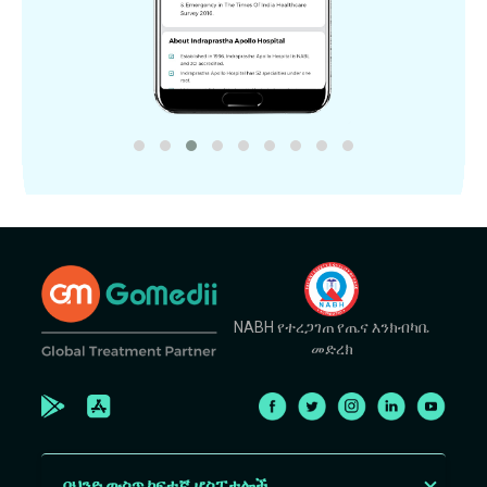
NABH የተረጋገጠ የጤና እንክብካቤ
መድረክ
በህንድ ውስጥ ከፍተኛ ሆስፒታሎች