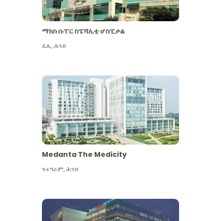
ማክስ ሱፐር ስፔሻሊቲ ሆስፒታል
ዴሊ
,
ሕንድ
Medanta The Medicity
ጉሩግራም
,
ሕንድ