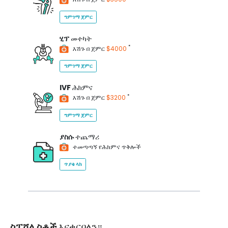
ግምገማ ጀምር
ሂፕ
መተካት
*
እሽጉ በ ጀምር
$4000
ግምገማ ጀምር
IVF
ሕክምና
*
እሽጉ በ ጀምር
$3200
ግምገማ ጀምር
ያስሱ
ተጨማሪ
ተመጣጣኝ የሕክምና ጥቅሎች
ጥያቄ ላክ
ስፔሻሊስቶች
እናቀርባለን።