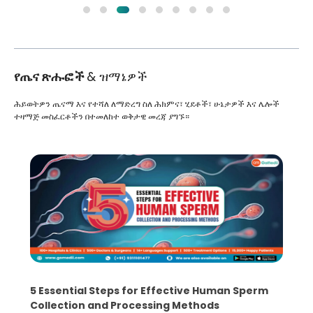
የጤና ጽሑፎች
& ዝማኔዎች
ሕይወትዎን ጤናማ እና የተሻለ ለማድረግ ስለ ሕክምና፣ ሂደቶች፣ ሁኔታዎች እና ሌሎች
ተዛማጅ መስፈርቶችን በተመለከተ ወቅታዊ መረጃ ያግኙ።
5 Essential Steps for Effective Human Sperm
Collection and Processing Methods