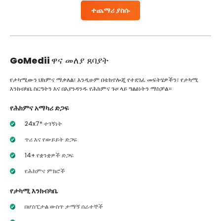
ተጨማሪ ያስሱ
GoMedii
ዋና መለያ ጸባያት
የታካሚውን ህክምና ማቃለል፣ እንዲሁም በቴክኖሎጂ የተደገፈ መፍትሄዎችን፣ የታካሚ
እንክብካቤ ስርዓትን እና በእያንዳንዱ የሕክምና ጉዞ ላይ ግልፅነትን ማስቻል።
የሕክምና አማካሪ ድጋፍ
24x7* ተገኝነት
ጥሪ እና የውይይት ድጋፍ
14+ የቋንቋዎች ድጋፍ
የሕክምና ምክሮች
የታካሚ እንክብካቤ
በሆስፒታል ውስጥ ታማኝ ሰራተኞች