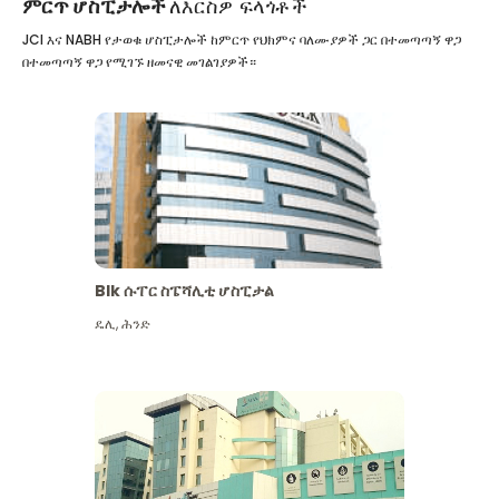
ምርጥ ሆስፒታሎች
ለእርስዎ ፍላጎቶች
JCI እና NABH የታወቁ ሆስፒታሎች ከምርጥ የህክምና ባለሙያዎች ጋር በተመጣጣኝ ዋጋ
በተመጣጣኝ ዋጋ የሚገኙ ዘመናዊ መገልገያዎች።
Blk ሱፐር ስፔሻሊቲ ሆስፒታል
ዴሊ
,
ሕንድ