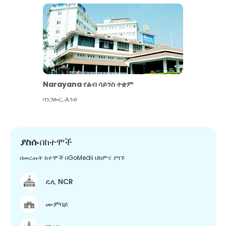
Narayana የልብ ሳይንስ ተቋም
ባንጋሎር
,
ሕንድ
ያስሱ
በከተሞች
በመረጡት ከተሞች በGoMedii ህክምና ያግኙ
ዴሊ NCR
ሙምባይ