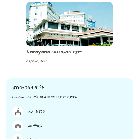
Narayana የልብ ሳይንስ ተቋም
ባንጋሎር
,
ሕንድ
ያስሱ
በከተሞች
በመረጡት ከተሞች በGoMedii ህክምና ያግኙ
ዴሊ NCR
ሙምባይ