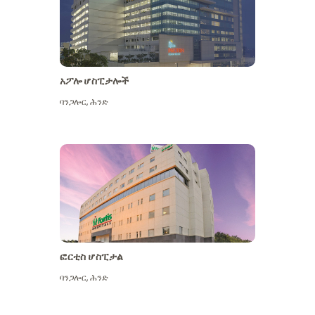
አፖሎ ሆስፒታሎች
ባንጋሎር
,
ሕንድ
ተጨማሪ ይመልከቱ
ፎርቲስ ሆስፒታል
ባንጋሎር
,
ሕንድ