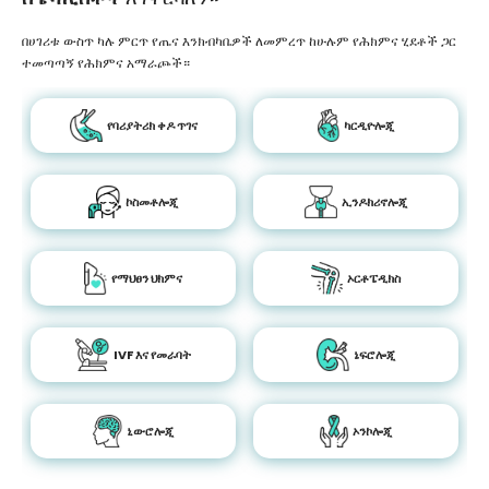
በሀገሪቱ ውስጥ ካሉ ምርጥ የጤና እንክብካቤዎች ለመምረጥ ከሁሉም የሕክምና ሂደቶች ጋር
ተመጣጣኝ የሕክምና አማራጮች።
የባሪያትሪክ ቀዶ ጥገና
ካርዲዮሎጂ
ኮስመቶሎጂ
ኢንዶክሪኖሎጂ
የማህፀን ህክምና
ኦርቶፔዲክስ
IVF እና የመራባት
ኔፍሮሎጂ
ኒውሮሎጂ
ኦንኮሎጂ