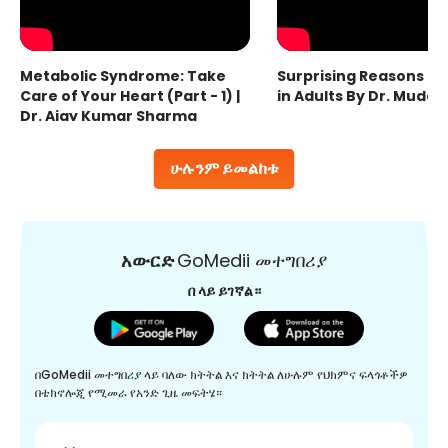
Metabolic Syndrome: Take
Surprising Reasons fo
Care of Your Heart (Part - 1) |
in Adults By Dr. Mudas
Dr. Ajay Kumar Sharma
ሁሉንም ይመልከቱ
አውርድ
GoMedii መተግበሪያ
በ ላይ ይገኛል።
በGoMedii መተግበሪያ ላይ ባለው ክትትል እና ክትትል ለሁሉም የህክምና ፍላጎቶችዎ
በቴክኖሎጂ የሚመራ የአንድ ጊዜ መፍትሄ።