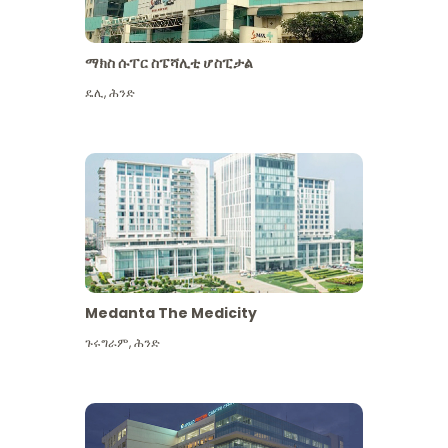
ማክስ ሱፐር ስፔሻሊቲ ሆስፒታል
ዴሊ
,
ሕንድ
Medanta The Medicity
ጉሩግራም
,
ሕንድ