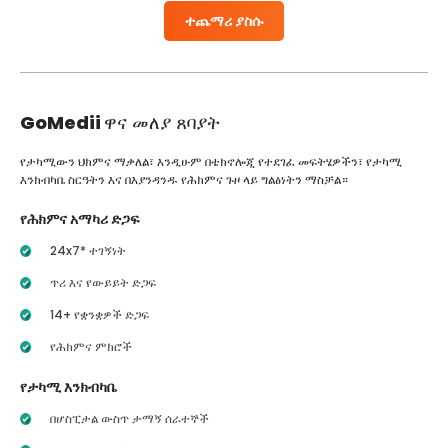
ተጨማሪ ያስሱ
GoMedii
ዋና መለያ ጸባያት
የታካሚውን ህክምና ማቃለል፣ እንዲሁም በቴክኖሎጂ የተደገፈ መፍትሄዎችን፣ የታካሚ
እንክብካቤ ስርዓትን እና በእያንዳንዱ የሕክምና ጉዞ ላይ ግልፅነትን ማስቻል።
የሕክምና አማካሪ ድጋፍ
24x7* ተገኝነት
ጥሪ እና የውይይት ድጋፍ
14+ የቋንቋዎች ድጋፍ
የሕክምና ምክሮች
የታካሚ እንክብካቤ
በሆስፒታል ውስጥ ታማኝ ሰራተኞች