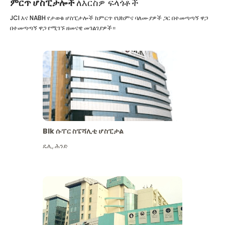
ምርጥ ሆስፒታሎች
ለእርስዎ ፍላጎቶች
JCI እና NABH የታወቁ ሆስፒታሎች ከምርጥ የህክምና ባለሙያዎች ጋር በተመጣጣኝ ዋጋ
በተመጣጣኝ ዋጋ የሚገኙ ዘመናዊ መገልገያዎች።
Blk ሱፐር ስፔሻሊቲ ሆስፒታል
ዴሊ
,
ሕንድ