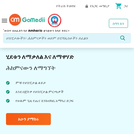
shopping_cart
የትራክ ትዕዛዝ
የአጋር መግቢያ
ጋሪ
menu
ስግን እን
*
ውስጥ በመፈለግ ላይ
Amharic
ቋንቋውን ከላይ ቀይር።
ሂደቱን ለማቃለል እና ለማዋሃድ
ሕክምናውን ለማግኘት
ምቹ የሆስፒታል ቆይታ
እንደ በጀትዎ የሆስፒታል ምርጫዎች
የሁሉም ጊዜ የጤና እንክብካቤ አማካሪ ድጋፍ
አሁን ያማክሩ