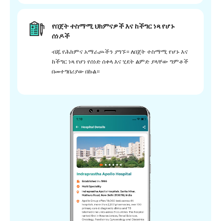
የበጀት ተስማሚ ህክምናዎች እና ከችግር ነጻ የሆኑ
ሰነዶች
ብጁ የሕክምና አማራጮችን ያግኙ። ለበጀት ተስማሚ የሆኑ እና
ከችግር ነጻ የሆነ የሰነድ ሰቀላ እና ሂደት ልምድ ያላቸው ግምቶች
በመተግበሪያው በኩል።