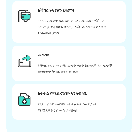
ከችግር ነጻ የሆነ ህክምና
በአገሪቱ ውስጥ ካሉ ልምድ ያላቸው ዶክተሮች ጋር
በጣም ታዋቂ በሆኑ ሆስፒታሎች ውስጥ የተሻለውን
እንክብካቤ ያግኙ
መፍሰስ
ከችግር ነጻ የሆነ የማስወጣት ሂደት ከሰነዶች እና ሌሎች
መገልገያዎች ጋር ይንከባከባል።
ክትትል የሚደረግበት እንክብካቤ
ድህረ-ፈሳሽ መደበኛ ክትትል እና የመድኃኒት
ማሟያዎችን በሙሉ ይቀበላል