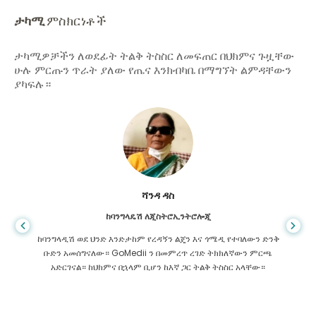
ታካሚ
ምስክርነቶች
ታካሚዎቻችን ለወደፊት ትልቅ ትስስር ለመፍጠር በህክምና ጉዟቸው
ሁሉ ምርጡን ጥራት ያለው የጤና እንክብካቤ በማግኘት ልምዳቸውን
ያካፍሉ።
ሻንዳ ዳስ
ከባንግላዴሽ ለጂስትሮኢንትሮሎጂ
ከባንግላዲሽ ወደ ህንድ እንድታከም የረዳኝን ልጄን እና ጎሜዲ የተባለውን ድንቅ
ቡድን አመሰግናለው። GoMedii ን በመምረጥ ረገድ ትክክለኛውን ምርጫ
አድርገናል። ከህክምና በኋላም ቢሆን ከእኛ ጋር ትልቅ ትስስር አላቸው።