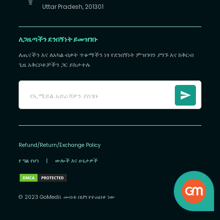
Uttar Pradesh, 201301
ለጋዜጣችን ደንበኝነት ይመዝገቡ
ለጤናችን እና ለአካል ብቃት ጥቆማችን ነፃ የደንበኝነት ምዝገባን ያግኙ እና ከቅርብ
ጊዜ አቅርቦቶቻችን ጋር ይከታተሉ
Refund/Return/Exchange Policy
የ ግል የሆነ
|
ውሎች እና ሁኔታዎች
© 2023 GoMedii. መብቱ በህግ የተጠበቀ ነው