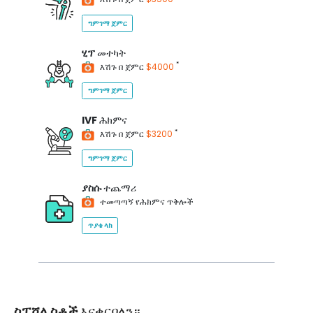
ግምገማ ጀምር
ሂፕ
መተካት
*
እሽጉ በ ጀምር
$4000
ግምገማ ጀምር
IVF
ሕክምና
*
እሽጉ በ ጀምር
$3200
ግምገማ ጀምር
ያስሱ
ተጨማሪ
ተመጣጣኝ የሕክምና ጥቅሎች
ጥያቄ ላክ
ስፔሻሊስቶች
እናቀርባለን።