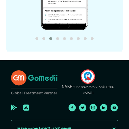
NABH የተረጋገጠ የጤና እንክብካቤ
መድረክ
በህንድ ውስጥ ከፍተኛ ሆስፒታሎች