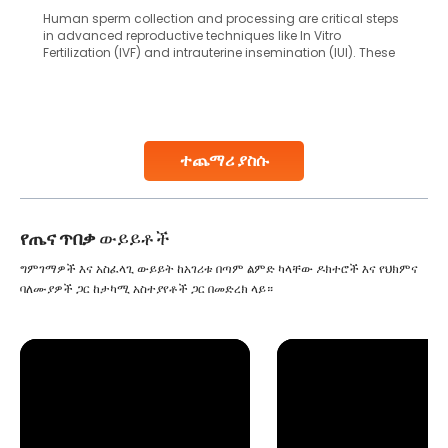
Human sperm collection and processing are critical steps
in advanced reproductive techniques like In Vitro
Fertilization (IVF) and intrauterine insemination (IUI). These
methods enable medical professionals to tackle fertility
challenges and help couples achieve their dream of
parenthood. Skilled technicians collect sperm using
specialized procedures to ensure optimal quality. Once
collected, they process the
ተጨማሪ ያስሱ
Continue Reading
የጤና ጥበቃ
ውይይቶች
ግምገማዎች እና አስፈላጊ ውይይት ከአገሪቱ በጣም ልምድ ካላቸው ዶክተሮች እና የህክምና
ባለሙያዎች ጋር ከታካሚ አስተያየቶች ጋር በመድረክ ላይ።