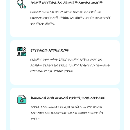
ከፍተኛ ሆስፒታል እና ዶክተሮች አውታረ መረቦች
በእርስዎ ጉዳይ ላይ በጣም ልምድ ካላቸው ዶክተሮች ጋር
በዘመናዊ ሆስፒታሎች ምክክር እና ህክምና ያግኙ። በተመጣጣኝ
ዋጋ ምርጥ ህክምና.
የማያቋርጥ አማካሪ ድጋፍ
በህክምና ጉዞዎ ወቅት 24x7 የህክምና አማካሪ ድጋፍ እና
እርዳታ። የሂደቱን እና የድህረ-ህክምና እንክብካቤን በተመለከተ
በማንኛውም ጊዜ ምክክር ያግኙ።
ከመጨረሻ እስከ መጨረሻ የታካሚ ጉዳይ አስተዳደር
ከግኝት እስከ መልቀቅ፣ የተለያዩ ሰነዶችን ጨምሮ በጉዳይ
አስተዳደር እገዛ በሕክምናው ጉዞ ላይ መደበኛ ዝመናዎችን
ያግኙ።