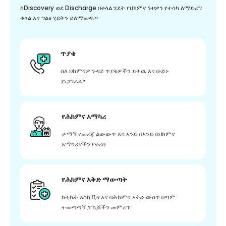
ከDiscovery ወደ Discharge በቀላል ሂደት የህክምና ጉዞዎን የተሳካ ለማድረግ
ቀላል እና ግልፅ ሂደትን ይለማመዱ።
ጥያቄ
ስለ ህክምናዎ ጉዳይ ጥያቄዎችን ይተዉ እና ቡድኑ
ያነጋግራል።
የሕክምና አማካሪ
ታማኝ የመረጃ ልውውጥ እና አንድ በአንድ በህክምና
አማካሪያችን የቀረበ
የሕክምና እቅድ ማውጣት
ከቲኬት እስከ ቪዛ እና በሕክምና እቅድ ውስጥ በጣም
ተመጣጣኝ ፓኬጆችን መምረጥ