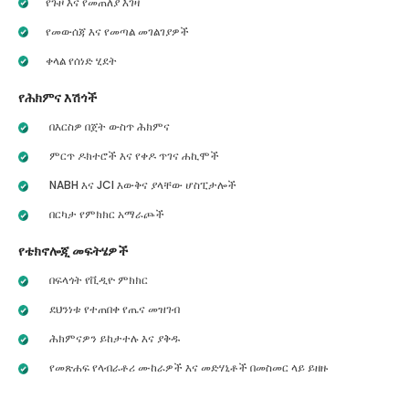
የጉዞ እና የመጠለያ እገዛ
የመውሰጃ እና የመጣል መገልገያዎች
ቀላል የሰነድ ሂደት
የሕክምና እሽጎች
በእርስዎ በጀት ውስጥ ሕክምና
ምርጥ ዶክተሮች እና የቀዶ ጥገና ሐኪሞች
NABH እና JCI እውቅና ያላቸው ሆስፒታሎች
በርካታ የምክክር አማራጮች
የቴክኖሎጂ መፍትሄዎች
በፍላጎት የቪዲዮ ምክክር
ደህንነቱ የተጠበቀ የጤና መዝገብ
ሕክምናዎን ይከታተሉ እና ያቅዱ
የመጽሐፍ የላብራቶሪ ሙከራዎች እና መድሃኒቶች በመስመር ላይ ይዘዙ