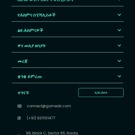
የሕክምና ስፔሻሊስቶች
ልዩ ሕክምናዎች
ዋና መለያ ጸባያት
መረጃ
ቋንቋ ይምረጡ
ተገናኙ
አጋር ይሁኑ
connect@gomedii.com
(+91) 9311101477
96, block C, Sector 65, Noida,