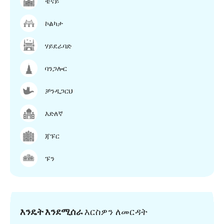
ቼናይ
ኮልካታ
ሃይደራባድ
ባንጋሎር
ቻንዲጋርህ
እድለኛ
ጃፑር
ፑን
እንዴት እንደሚሰራ
እርስዎን ለመርዳት