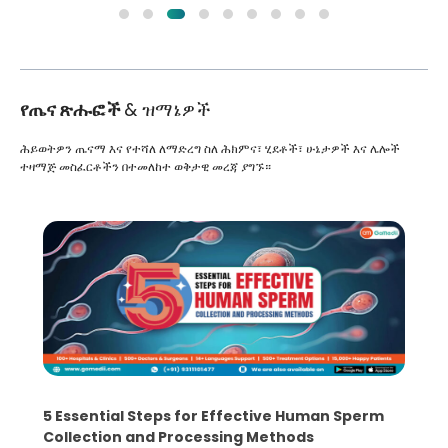
የጤና ጽሑፎች
& ዝማኔዎች
ሕይወትዎን ጤናማ እና የተሻለ ለማድረግ ስለ ሕክምና፣ ሂደቶች፣ ሁኔታዎች እና ሌሎች
ተዛማጅ መስፈርቶችን በተመለከተ ወቅታዊ መረጃ ያግኙ።
5 Essential Steps for Effective Human Sperm
Collection and Processing Methods