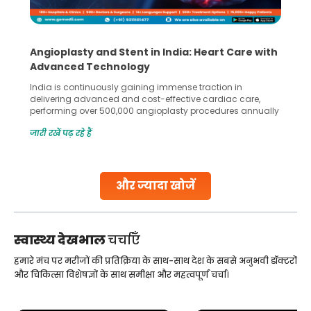
5 Essential Steps for Effective Human Sperm
Collection and Processing Methods
Human sperm collection and processing are critical steps
in advanced reproductive techniques like In Vitro
Fertilization (IVF) and intrauterine insemination (IUI). These
methods enable medical professionals to tackle fertility
जारी रखें पढ़ रहे हैं
challenges and help couples achieve their dream of
parenthood. Skilled technicians collect sperm using
specialized procedures to ensure optimal quality. Once
collected, they process the
और ज्यादा खोजें
Continue Reading
स्वास्थ्य देखभाल
चर्चाएँ
हमारे मंच पर मरीजों की प्रतिक्रिया के साथ-साथ देश के सबसे अनुभवी डॉक्टरों
और चिकित्सा विशेषज्ञों के साथ समीक्षा और महत्वपूर्ण चर्चा।