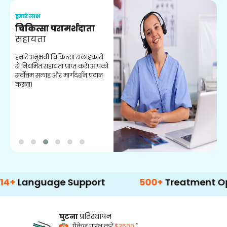
हमारे लाभ
ह
चिकित्सा परामर्शदाता
सहायता
व
हमारे अनुभवी चिकित्सा सलाहकारों
ब
से नियमित सहायता प्राप्त करें। आपको
व
सर्वोत्तम सलाह और मार्गदर्शन प्रदान
ह
करना।
ऑ
guage Support
500+
Treatment Options
घुटना
प्रतिस्थापन
*
पैकेज प्रारंभ करें
$3500