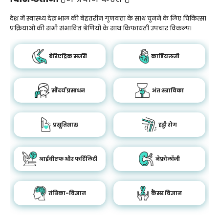
देश में स्वास्थ्य देखभाल की बेहतरीन गुणवत्ता के साथ चुनने के लिए चिकित्सा
प्रक्रियाओं की सभी संभावित श्रेणियों के साथ किफायती उपचार विकल्प।
बेरिएट्रिक सर्जरी
कार्डियलजी
सौंदर्य प्रसाधन
अंतःस्त्राविका
प्रसूतिशास्र
हड्डी रोग
आईवीएफ और फर्टिलिटी
नेफ्रोलॉजी
तंत्रिका-विज्ञान
कैंसर विज्ञान