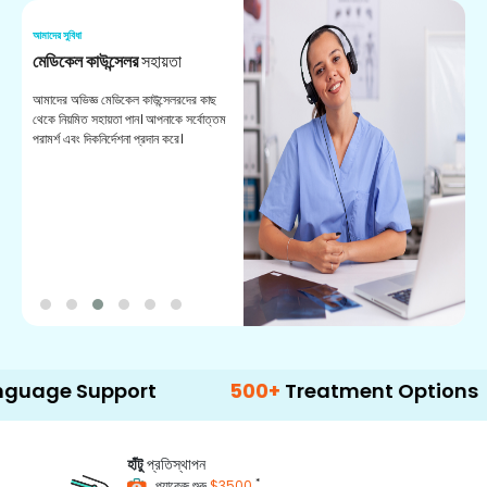
আমাদের সুবিধা
আম
মেডিকেল কাউন্সেলর
সহায়তা
অ
আমাদের অভিজ্ঞ মেডিকেল কাউন্সেলরদের কাছ
ভা
থেকে নিয়মিত সহায়তা পান। আপনাকে সর্বোত্তম
চি
পরামর্শ এবং দিকনির্দেশনা প্রদান করে।
ডা
Support
500+
Treatment Options
হাঁটু
প্রতিস্থাপন
*
প্যাকেজ শুরু
$3500