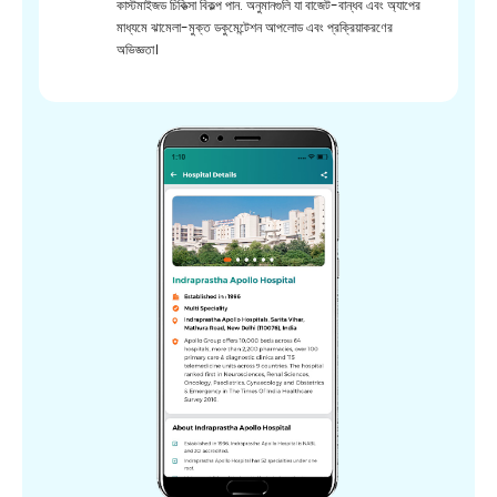
কাস্টমাইজড চিকিত্সা বিকল্প পান. অনুমানগুলি যা বাজেট-বান্ধব এবং অ্যাপের
মাধ্যমে ঝামেলা-মুক্ত ডকুমেন্টেশন আপলোড এবং প্রক্রিয়াকরণের
অভিজ্ঞতা।