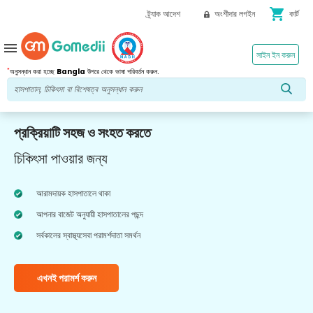
shopping_cart
ট্র্যাক আদেশ
অংশীদার লগইন
কার্ট
menu
সাইন ইন করুন
*
অনুসন্ধান করা হচ্ছে
Bangla
উপরে থেকে ভাষা পরিবর্তন করুন.
প্রক্রিয়াটি সহজ ও সংহত করতে
চিকিৎসা পাওয়ার জন্য
আরামদায়ক হাসপাতালে থাকা
আপনার বাজেট অনুযায়ী হাসপাতালের পছন্দ
সর্বকালের স্বাস্থ্যসেবা পরামর্শদাতা সমর্থন
এখনই পরামর্শ করুন