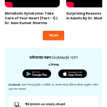
Metabolic Syndrome: Take
Surprising Reasons fo
Care of Your Heart (Part - 1) |
in Adults By Dr. Mudas
Dr. Ajay Kumar Sharma
সব দেখ
ডাউনলোড করুন
GoMedii অ্যাপ
এ উপলব্ধ
GoMedii অ্যাপে উপলব্ধ ট্র্যাকিং ও মনিটরিং সহ আপনার সমস্ত চিকিৎসা চাহিদার প্রযুক্তি-চালিত
ওয়ান-স্টপ সমাধান।
শীর্ষ হাসপাতাল এবং ডাক্তার নেটওয়ার্ক