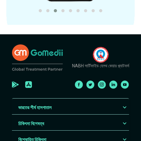
NABH সার্টিফাইড হেলথ কেয়ার প্ল্যাটফর্ম
ভারতের শীর্ষ হাসপাতাল
চিকিৎসা বিশেষত্ব
বিশেষায়িত চিকিৎসা