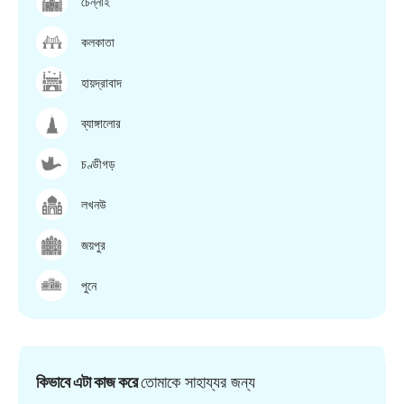
চেন্নাই
কলকাতা
হায়দ্রাবাদ
ব্যাঙ্গালোর
চণ্ডীগড়
লখনউ
জয়পুর
পুনে
কিভাবে এটা কাজ করে
তোমাকে সাহায্যর জন্য