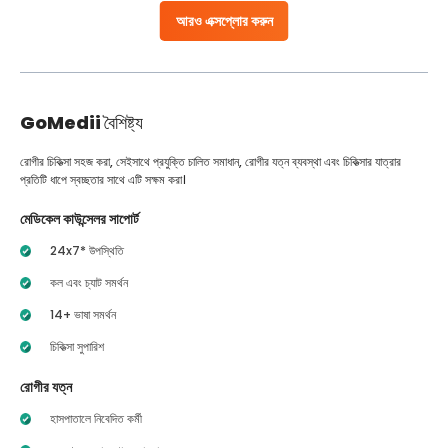
আরও এক্সপ্লোর করুন
GoMedii
বৈশিষ্ট্য
রোগীর চিকিত্সা সহজ করা, সেইসাথে প্রযুক্তি চালিত সমাধান, রোগীর যত্ন ব্যবস্থা এবং চিকিত্সার যাত্রার
প্রতিটি ধাপে স্বচ্ছতার সাথে এটি সক্ষম করা।
মেডিকেল কাউন্সেলর সাপোর্ট
24x7* উপস্থিতি
কল এবং চ্যাট সমর্থন
14+ ভাষা সমর্থন
চিকিত্সা সুপারিশ
রোগীর যত্ন
হাসপাতালে নিবেদিত কর্মী