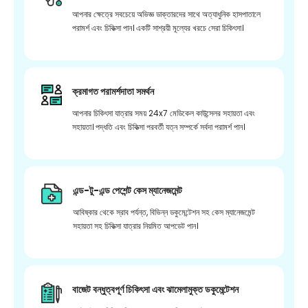
আপনার ক্ষেত্রে সবচেয়ে অভিজ্ঞ ডাক্তারদের সাথে অত্যাধুনিক হাসপাতালে
পরামর্শ এবং চিকিত্সা পান। একটি সাশ্রয়ী মূল্যের খরচে সেরা চিকিৎসা।
ক্রমাগত পরামর্শদাতা সমর্থন
আপনার চিকিৎসা যাত্রার সময় 24x7 মেডিকেল কাউন্সেলর সহায়তা এবং
সহায়তা। পদ্ধতি এবং চিকিত্সা পরবর্তী যত্ন সম্পর্কে সর্বদা পরামর্শ পান।
এন্ড-টু-এন্ড পেশেন্ট কেস ম্যানেজমেন্ট
আবিষ্কার থেকে স্রাব পর্যন্ত, বিভিন্ন ডকুমেন্টেশন সহ কেস ম্যানেজমেন্ট
সহায়তা সহ চিকিত্সা যাত্রার নিয়মিত আপডেট পান।
বাজেট বন্ধুত্বপূর্ণ চিকিৎসা এবং ঝামেলামুক্ত ডকুমেন্টেশন