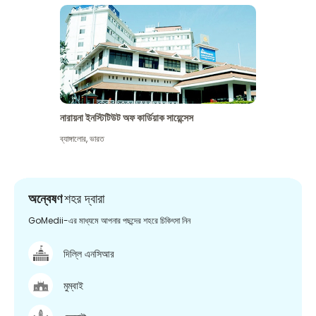
নারায়না ইনস্টিটিউট অফ কার্ডিয়াক সায়েন্সেস
ব্যাঙ্গালোর
,
ভারত
অন্বেষণ
শহর দ্বারা
GoMedii-এর মাধ্যমে আপনার পছন্দের শহরে চিকিৎসা নিন
দিল্লি এনসিআর
মুম্বাই