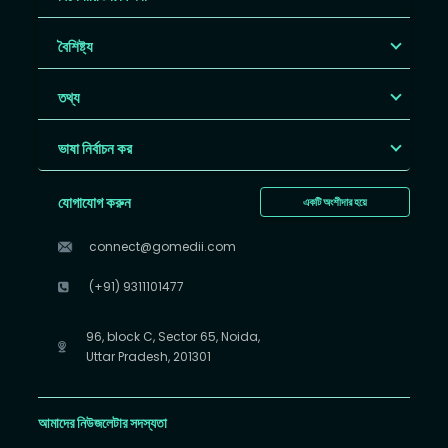
বৈশিষ্ট্য
তথ্য
ভাষা নির্বাচন কর
যোগাযোগ করুন
একটি অংশীদার হয়ে
connect@gomedii.com
(+91) 9311101477
96, block C, Sector 65, Noida,
Uttar Pradesh, 201301
আমাদের নিউজলেটার সদস্যতা