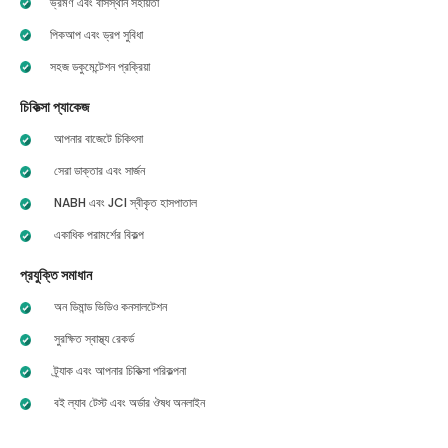
ভ্রমণ এবং বাসস্থান সহায়তা
পিকআপ এবং ড্রপ সুবিধা
সহজ ডকুমেন্টেশন প্রক্রিয়া
চিকিত্সা প্যাকেজ
আপনার বাজেটে চিকিৎসা
সেরা ডাক্তার এবং সার্জন
NABH এবং JCI স্বীকৃত হাসপাতাল
একাধিক পরামর্শের বিকল্প
প্রযুক্তি সমাধান
অন ডিমান্ড ভিডিও কনসালটেশন
সুরক্ষিত স্বাস্থ্য রেকর্ড
ট্র্যাক এবং আপনার চিকিত্সা পরিকল্পনা
বই ল্যাব টেস্ট এবং অর্ডার ঔষধ অনলাইন