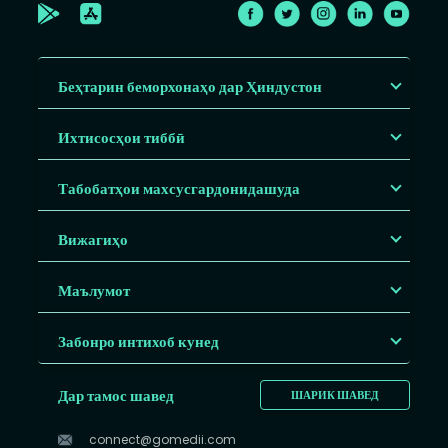
Беҳтарин беморхонаҳо дар Ҳиндустон
Ихтисосҳои тиббӣ
Табобатҳои махсусгардонидашуда
Вижагиҳо
Маълумот
Забонро интихоб кунед
Дар тамос шавед
ШАРИК ШАВЕД
connect@gomedii.com