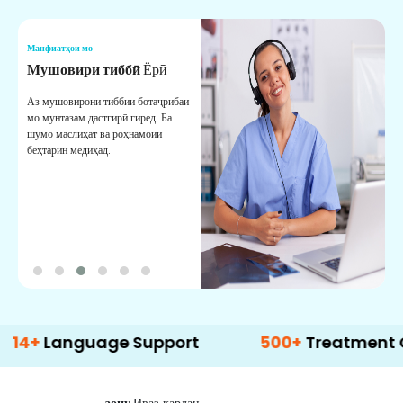
Манфиатҳои мо
М
Мушовири тиббӣ
Ёрӣ
В
М
Аз мушовирони тиббии ботаҷрибаи
мо мунтазам дастгирӣ гиред. Ба
М
шумо маслиҳат ва роҳнамоии
б
беҳтарин медиҳад.
д
б
anguage Support
500+
Treatment Option