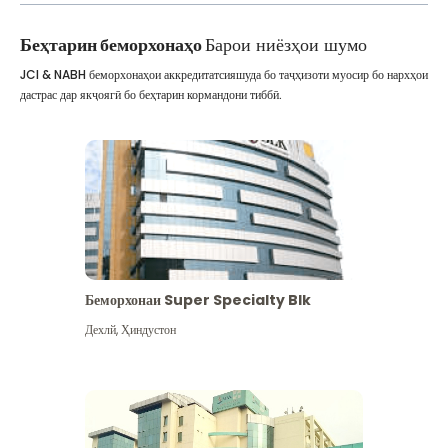
Беҳтарин беморхонаҳо
Барои ниёзҳои шумо
JCI & NABH беморхонаҳои аккредитатсияшуда бо таҷҳизоти муосир бо нархҳои
дастрас дар якҷоягӣ бо беҳтарин кормандони тиббӣ.
Беморхонаи Super Specialty Blk
Дехлй
,
Ҳиндустон