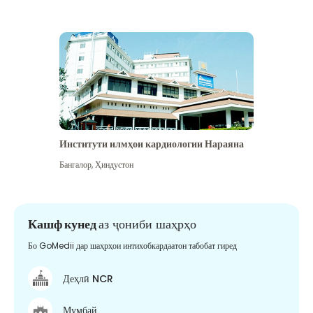
Институти илмҳои кардиологии Нараяна
Бангалор
,
Ҳиндустон
Кашф кунед
аз ҷониби шаҳрҳо
Бо GoMedii дар шаҳрҳои интихобкардаатон табобат гиред
Деҳлӣ NCR
Мумбай