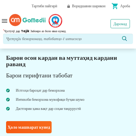
shopping_cart
Тартиби пайгирӣ
Воридшавии шарикон
Ароба
menu
Даромад
*
Ҷустуҷӯ дар
Tajik
Забонро аз боло иваз кунед.
Барои осон кардан ва муттаҳид кардани
раванд
Барои гирифтани табобат
Истгоҳи бароҳат дар беморхона
Интихоби беморхона мувофиқи буҷаи шумо
Дастгирии ҳама вақт дар соҳаи тандурустӣ
Ҳоло машварат кунед