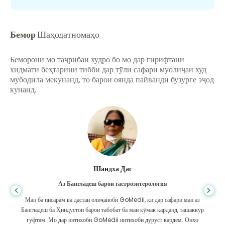
Бемор
Шаҳодатномаҳо
Беморони мо таҷрибаи худро бо мо дар гирифтани
хидмати беҳтарини тиббӣ дар тӯли сафари муолиҷаи худ
мубодила мекунанд, то барои оянда пайванди бузурге эҷод
кунанд.
Шандха Дас
Аз Бангладеш барои гастроэнтерология
Ман ба писарам ва дастаи олиҷаноби GoMedii, ки дар сафари ман аз
Бангладеш ба Ҳиндустон барои табобат ба ман кӯмак карданд, ташаккур
гуфтам. Мо дар интихоби GoMedii интихоби дуруст кардем. Онҳо