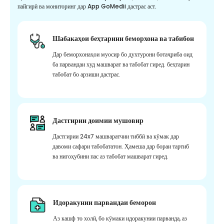
пайгирӣ ва мониторинг дар App GoMedii дастрас аст.
Шабакаҳои беҳтарини беморхона ва табибон
Дар беморхонаҳои муосир бо духтурони ботаҷриба оид
ба парвандаи худ машварат ва табобат гиред. беҳтарин
табобат бо арзиши дастрас.
Дастгирии доимии мушовир
Дастгирии 24x7 машваратчии тиббӣ ва кӯмак дар
давоми сафари табобататон. Ҳамеша дар бораи тартиб
ва нигоҳубини пас аз табобат машварат гиред.
Идоракунии парвандаи беморон
Аз кашф то холӣ, бо кӯмаки идоракунии парванда, аз