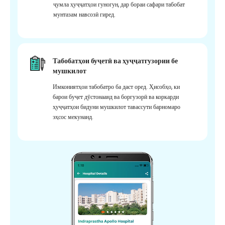
ҷумла ҳуҷҷатҳои гуногун, дар бораи сафари табобат
мунтазам навсозӣ гиред.
Табобатҳои буҷетӣ ва ҳуҷҷатгузории бе
мушкилот
Имкониятҳои табобатро ба даст оред. Ҳисобҳо, ки
барои буҷет дӯстонаанд ва боргузорӣ ва коркарди
ҳуҷҷатҳои бидуни мушкилот тавассути барномаро
эҳсос мекунанд.