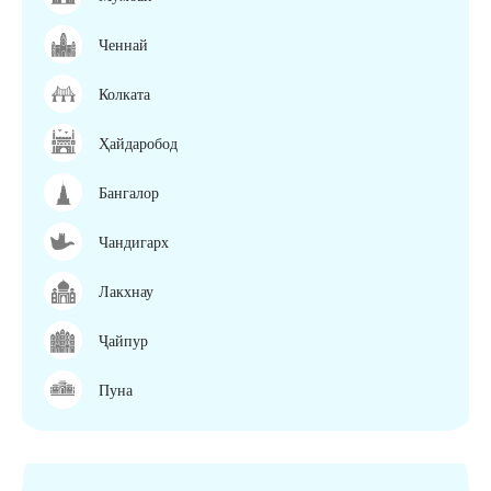
Ченнай
Колката
Ҳайдаробод
Бангалор
Чандигарх
Лакхнау
Ҷайпур
Пуна