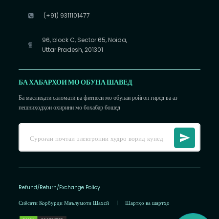
(+91) 9311101477
96, block C, Sector 65, Noida,
Uttar Pradesh, 201301
БА ХАБАРХОИ МО ОБУНА ШАВЕД
Ба маслиҳати саломатӣ ва фитнеси мо обунаи ройгон гиред ва аз
пешниҳодҳои охирини мо бохабар бошед
Refund/Return/Exchange Policy
Сиёсати Корбурди Маълумоти Шахсӣ
|
Шартҳо ва шартҳо