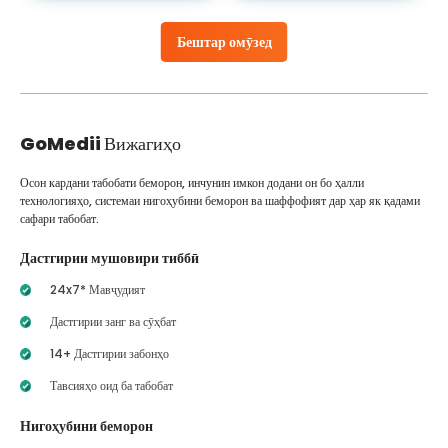
Бештар омӯзед
GoMedii
Вижагиҳо
Осон кардани табобати беморон, инчунин имкон додани он бо ҳалли
технологияҳо, системаи нигоҳубини беморон ва шаффофият дар ҳар як қадами
сафари табобат.
Дастгирии мушовири тиббӣ
24x7* Мавҷудият
Дастгирии занг ва сӯҳбат
14+ Дастгирии забонҳо
Тавсияҳо оид ба табобат
Нигоҳубини беморон