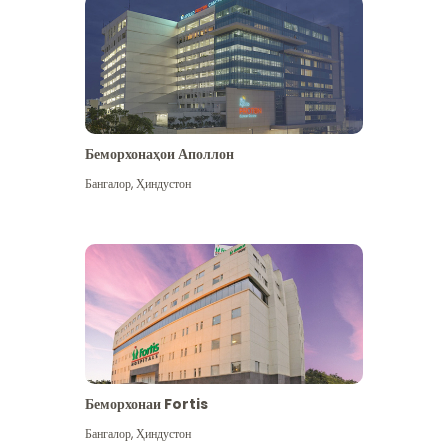
Беморхонаҳои Аполлон
Бангалор
,
Ҳиндустон
Бештар дидан
Беморхонаи Fortis
Бангалор
,
Ҳиндустон