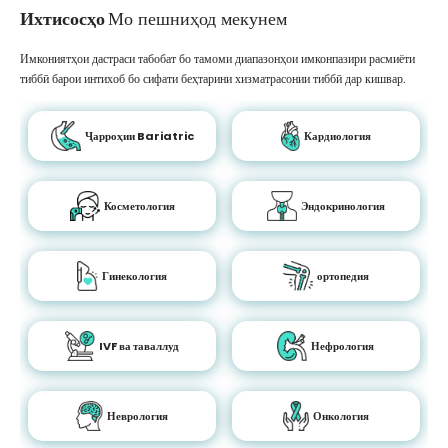
Ихтисосҳо
Мо пешниҳод мекунем
Имкониятҳои дастраси табобат бо тамоми диапазонҳои имконпазири расмиёти
тиббӣ барои интихоб бо сифати беҳтарини хизматрасонии тиббӣ дар кишвар.
Ҷарроҳии Bariatric
Кардиология
Косметология
Эндокринология
Гинекология
ортопедия
IVF ва таваллуд
Нефрология
Неврология
Онкология