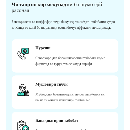
Чӣ тавр он кор мекунад
ки ба шумо ёрй
расонад
Раванди осон ва шаффофро таҷриба кунед, то саёҳати табобатии худро
аз Кашф то холӣ бо як раванди осони бомуваффақият анҷом диҳад.
Пурсиш
Саволҳоро дар бораи нигаронии табобати шумо
фиристед ва гурӯҳ тамос хоҳад гирифт
Мушовири тиббӣ
Мубодилаи боэътимоди иттилоот ва кӯмаки як
ба як аз ҷониби мушовири тиббии мо
Банақшагирии табобат