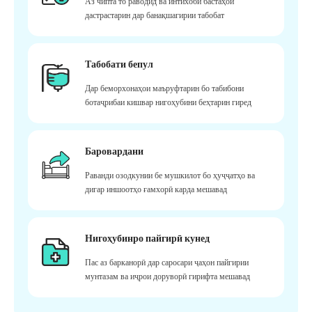
Аз чипта то раводид ва интихоби бастаҳои
дастрастарин дар банақшагирии табобат
Табобати бепул
Дар беморхонаҳои маъруфтарин бо табибони
ботаҷрибаи кишвар нигоҳубини беҳтарин гиред
Баровардани
Раванди озодкунии бе мушкилот бо ҳуҷҷатҳо ва
дигар иншоотҳо ғамхорӣ карда мешавад
Нигоҳубинро пайгирӣ кунед
Пас аз барканорӣ дар саросари ҷаҳон пайгирии
мунтазам ва иҷрои доруворӣ гирифта мешавад