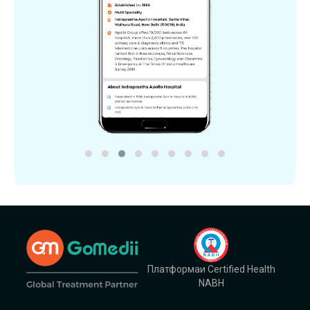
Платформаи Certified Health
NABH