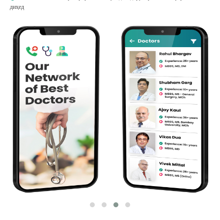
диҳед