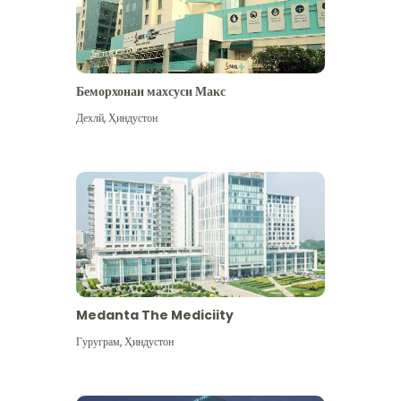
Беморхонаи махсуси Макс
Дехлй
,
Ҳиндустон
Medanta The Mediciity
Гуруграм
,
Ҳиндустон