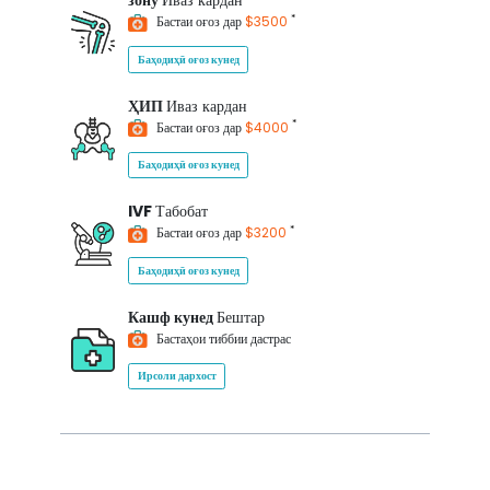
зону
Иваз кардан
*
Бастаи оғоз дар
$3500
Баҳодиҳӣ оғоз кунед
ҲИП
Иваз кардан
*
Бастаи оғоз дар
$4000
Баҳодиҳӣ оғоз кунед
IVF
Табобат
*
Бастаи оғоз дар
$3200
Баҳодиҳӣ оғоз кунед
Кашф кунед
Бештар
Бастаҳои тиббии дастрас
Ирсоли дархост