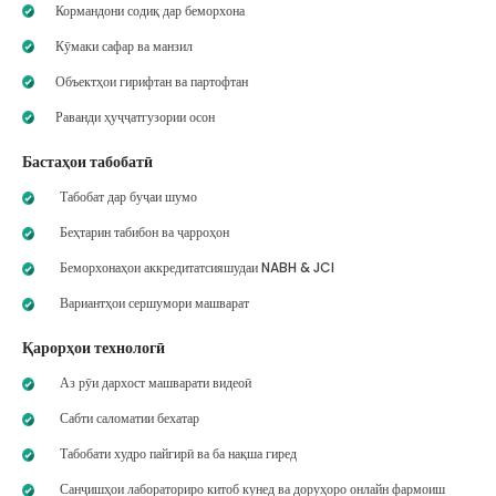
Кормандони содиқ дар беморхона
Кӯмаки сафар ва манзил
Объектҳои гирифтан ва партофтан
Раванди ҳуҷҷатгузории осон
Бастаҳои табобатӣ
Табобат дар буҷаи шумо
Беҳтарин табибон ва ҷарроҳон
Беморхонаҳои аккредитатсияшудаи NABH & JCI
Вариантҳои сершумори машварат
Қарорҳои технологӣ
Аз рӯи дархост машварати видеоӣ
Сабти саломатии бехатар
Табобати худро пайгирӣ ва ба нақша гиред
Санҷишҳои лабораториро китоб кунед ва доруҳоро онлайн фармоиш