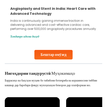
Angioplasty and Stent in India: Heart Care with
Advanced Technology
India is continuously gaining immense traction in
delivering advanced and cost-effective cardiac care,
performing over 500,000 angioplasty procedures annually
with a success rate exceeding 90%. Patients across the
Хонданро идома диҳед
globe are searching for treatments like angioplasty and
stent placement in Indian hospitals, owing to the
combination of high-quality care and affordability.
Studies, such as one published
Бештар омӯзед
Continue Reading
Нигоҳдории тандурустӣ
Муҳокимаҳо
Баррасиҳо ва баҳсҳои муҳим бо табибони ботаҷриба ва коршиносони тиббии
кишвар дар баробари фикру мулоҳизаҳои беморон дар платформаи мо.