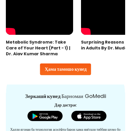
Metabolic Syndrome: Take
Surprising Reasons fo
Care of Your Heart (Part - 1) |
in Adults By Dr. Mudas
Dr. Ajay Kumar Sharma
Ҳама тамошо кунед
Зеркашӣ кунед
Барномаи GoMedii
Дар дастрас
Ҳалли ягонаи ба технология асосёфта барои ҳама ниёзҳои тиббии шумо бо