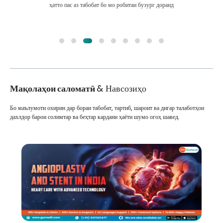
ҳатто пас аз табобат бо мо робитаи бузург доранд
Мақолаҳои саломатӣ
& Навсозиҳо
Бо маълумоти охирин дар бораи табобат, тартиб, шароит ва дигар талаботҳои
дахлдор барои солимтар ва беҳтар кардани ҳаёти шумо огоҳ шавед.