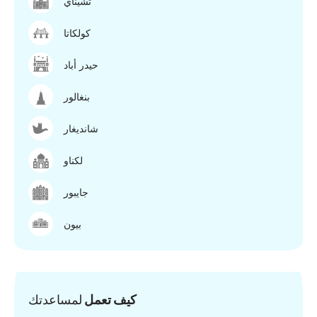
تشيناي
كولكاتا
حيدر أباد
بنغالور
شانديغار
لكناو
جايبور
بيون
كيف تعمل
لمساعدتك