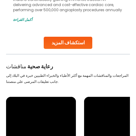
in advanced reproductive techniques like In Vitro
Fertilization (IVF) and intrauterine insemination (IUI). These
methods enable medical professionals to tackle fertility
أكمل القراءة
challenges and help couples achieve their dream of
parenthood. Skilled technicians collect sperm using
specialized procedures to ensure optimal quality. Once
collected, they process the
استكشاف المزيد
Continue Reading
رعاية صحية
مناقشات
المراجعات والمناقشات المهمة مع أكثر الأطباء والخبراء الطبيين خبرة في البلاد إلى
جانب تعليقات المرضى على منصتنا.