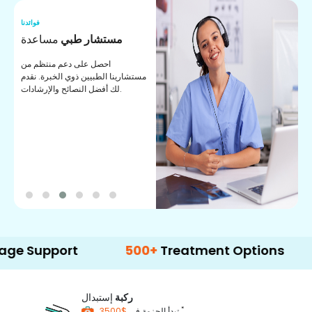
نا
فوائدنا
ت
مستشار طبي
مساعدة
ت
احصل على دعم منتظم من
مستشارينا الطبيين ذوي الخبرة. نقدم
ا
لك أفضل النصائح والإرشادات.
ي
ة
port
500+
Treatment Options
ركبة
إستبدال
*
$3500
تبدأ الحزمة في