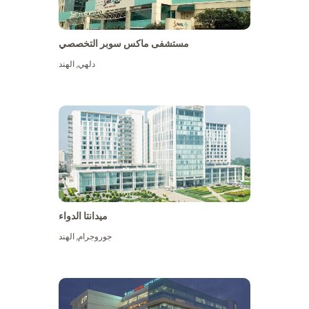
مستشفى ماكس سوبر التخصصي
دلهي
,
الهند
ميدانتا الدواء
جوروجرام
,
الهند