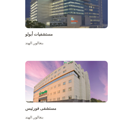
مستشفيات أبولو
بنغالور
,
الهند
عرض المزيد
مستشفى فورتيس
بنغالور
,
الهند