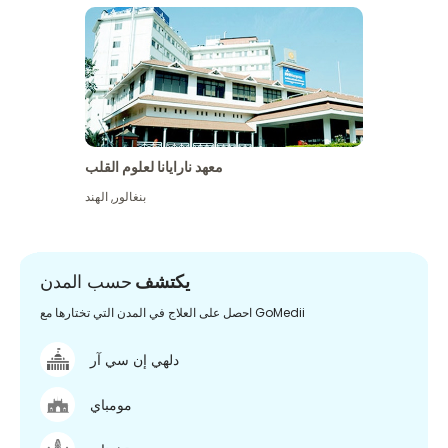
معهد نارايانا لعلوم القلب
بنغالور
,
الهند
يكتشف
حسب المدن
احصل على العلاج في المدن التي تختارها مع GoMedii
دلهي إن سي آر
مومباي