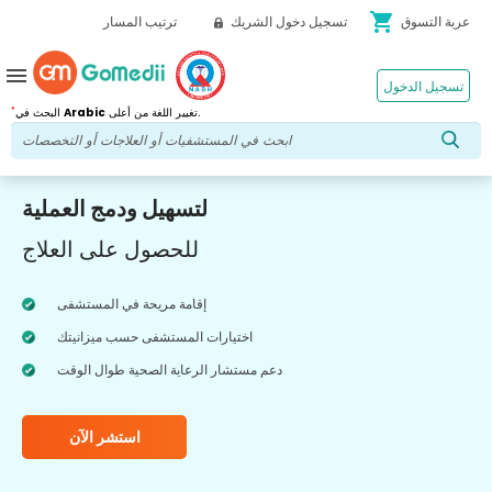
shopping_cart
عربة التسوق
تسجيل دخول الشريك
ترتيب المسار
menu
تسجيل الدخول
*
تغيير اللغة من أعلى.
Arabic
البحث في
لتسهيل ودمج العملية
للحصول على العلاج
إقامة مريحة في المستشفى
اختيارات المستشفى حسب ميزانيتك
دعم مستشار الرعاية الصحية طوال الوقت
استشر الآن