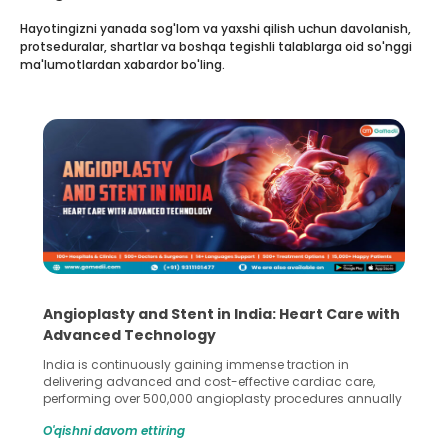
Hayotingizni yanada sog'lom va yaxshi qilish uchun davolanish,
protseduralar, shartlar va boshqa tegishli talablarga oid so'nggi
ma'lumotlardan xabardor bo'ling.
rt Care with
5 Essential Steps for Effective Human S
Collection and Processing Methods
ion in
Human sperm collection and processing are critic
diac care,
in advanced reproductive techniques like In Vitro
dures annually
Fertilization (IVF) and intrauterine insemination (IUI
 across the
methods enable medical professionals to tackle fert
O'qishni davom ettiring
ioplasty and
challenges and help couples achieve their dream 