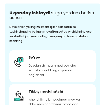
U qanday ishlaydi
sizga yordam berish
uchun
Davolanish yo'lingizni kashf qilishdan tortib to
tushirishgacha bo'lgan muvaffaqiyatga erishishning oson
va shaffof jarayonini silliq, oson jarayon bilan boshdan
kechiring.
So'rov
Davolanish muammosi bo'yicha
so'rovlarni qoldiring va jamoa
bog'lanadi
Tibbiy maslahatchi
Ishonchli ma'lumot almashinuvi va
tibbiy maslahatchimiz tomonidan