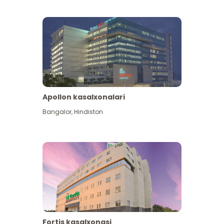
Apollon kasalxonalari
Koʻproq koʻrish
Bangalor
,
Hindiston
Fortis kasalxonasi