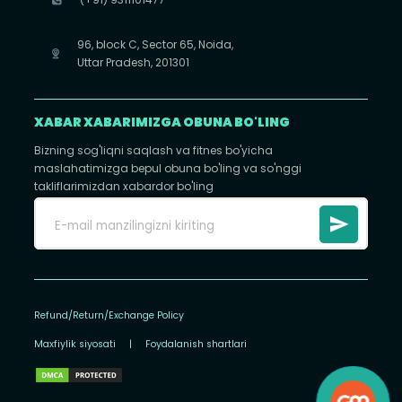
96, block C, Sector 65, Noida,
Uttar Pradesh, 201301
XABAR XABARIMIZGA OBUNA BO'LING
Bizning sog'liqni saqlash va fitnes bo'yicha
maslahatimizga bepul obuna bo'ling va so'nggi
takliflarimizdan xabardor bo'ling
Refund/Return/Exchange Policy
Maxfiylik siyosati
|
Foydalanish shartlari