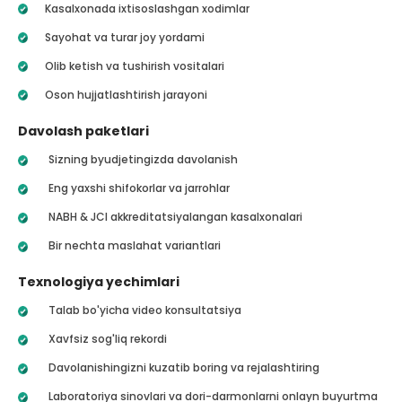
Kasalxonada ixtisoslashgan xodimlar
Sayohat va turar joy yordami
Olib ketish va tushirish vositalari
Oson hujjatlashtirish jarayoni
Davolash paketlari
Sizning byudjetingizda davolanish
Eng yaxshi shifokorlar va jarrohlar
NABH & JCI akkreditatsiyalangan kasalxonalari
Bir nechta maslahat variantlari
Texnologiya yechimlari
Talab bo'yicha video konsultatsiya
Xavfsiz sog'liq rekordi
Davolanishingizni kuzatib boring va rejalashtiring
Laboratoriya sinovlari va dori-darmonlarni onlayn buyurtma