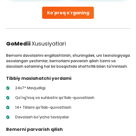
Ko'proq o'rganing
GoMedii
Xususiyatlari
Bemorni davolashni engillashtirish, shuningdek, uni texnologiyaga
asoslangan yechimlar, bemorlarni parvarish qilish tizimi va
davolash safarining har bir bosqichida shaffoflik bilan ta'minlash.
Tibbiy maslahatchi yordami
24x7* Mavjudligi
Qo'ng'iroq va suhbatni qo'llab-quvvatlash
14+ Tillarni qo'llab-quvvatlash
Davolash bo'yicha tavsiyalar
Bemorni parvarish qilish