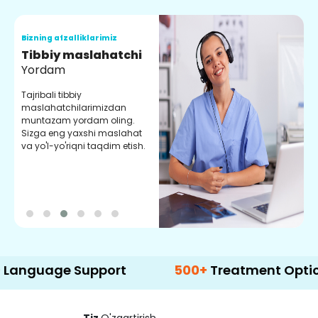
Bizning afzalliklarimiz
B
Tibbiy maslahatchi
O
Yordam
M
Tajribali tibbiy
S
maslahatchilarimizdan
y
muntazam yordam oling.
r
Sizga eng yaxshi maslahat
e
va yo'l-yo'riqni taqdim etish.
b
ge Support
500+
Treatment Options