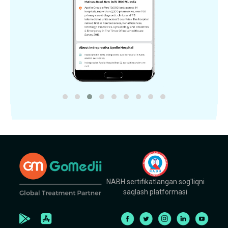
NABH sertifikatlangan sog'liqni
saqlash platformasi