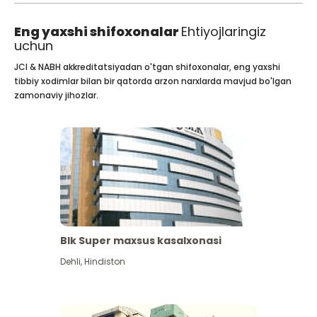
Eng yaxshi shifoxonalar
Ehtiyojlaringiz
uchun
JCI & NABH akkreditatsiyadan o'tgan shifoxonalar, eng yaxshi
tibbiy xodimlar bilan bir qatorda arzon narxlarda mavjud bo'lgan
zamonaviy jihozlar.
Blk Super maxsus kasalxonasi
Dehli
,
Hindiston