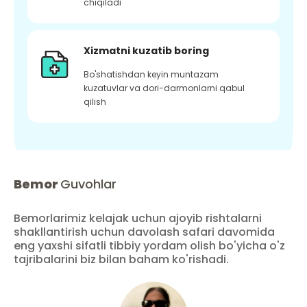
chiqiladi
Xizmatni kuzatib boring
Bo'shatishdan keyin muntazam
kuzatuvlar va dori-darmonlarni qabul
qilish
Bemor
Guvohlar
Bemorlarimiz kelajak uchun ajoyib rishtalarni
shakllantirish uchun davolash safari davomida
eng yaxshi sifatli tibbiy yordam olish bo'yicha o'z
tajribalarini biz bilan baham ko'rishadi.