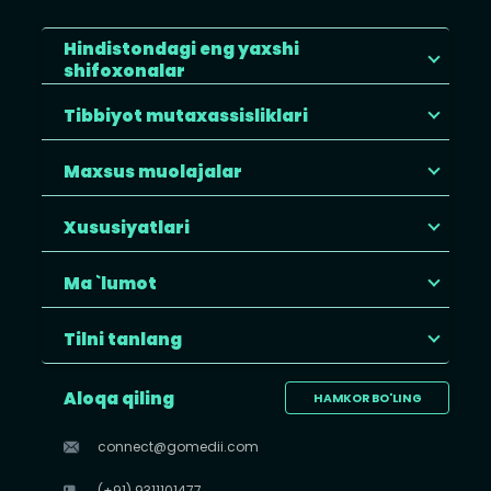
Hindistondagi eng yaxshi
shifoxonalar
Tibbiyot mutaxassisliklari
Maxsus muolajalar
Xususiyatlari
Ma `lumot
Tilni tanlang
Aloqa qiling
HAMKOR BO'LING
connect@gomedii.com
(+91) 9311101477