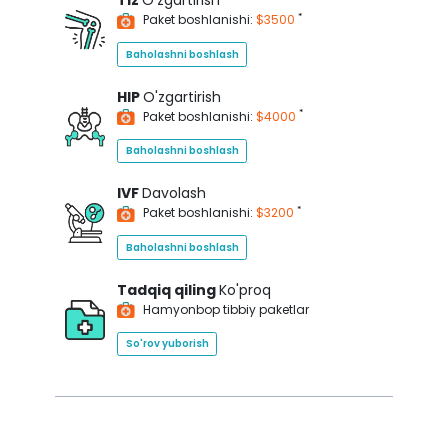
Tiz
O'zgartirish
*
Paket boshlanishi:
$3500
Baholashni boshlash
HIP
O'zgartirish
*
Paket boshlanishi:
$4000
Baholashni boshlash
IVF
Davolash
*
Paket boshlanishi:
$3200
Baholashni boshlash
Tadqiq qiling
Ko'proq
Hamyonbop tibbiy paketlar
So'rov yuborish