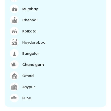
Mumbay
Chennai
Kolkata
Haydarobod
Bangalor
Chandigarh
Omad
Jaypur
Pune