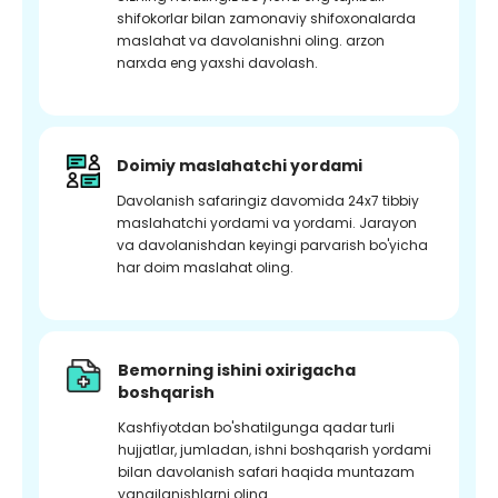
shifokorlar bilan zamonaviy shifoxonalarda
maslahat va davolanishni oling. arzon
narxda eng yaxshi davolash.
Doimiy maslahatchi yordami
Davolanish safaringiz davomida 24x7 tibbiy
maslahatchi yordami va yordami. Jarayon
va davolanishdan keyingi parvarish bo'yicha
har doim maslahat oling.
Bemorning ishini oxirigacha
boshqarish
Kashfiyotdan bo'shatilgunga qadar turli
hujjatlar, jumladan, ishni boshqarish yordami
bilan davolanish safari haqida muntazam
yangilanishlarni oling.