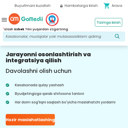
shopping_cart
Buyurtmani kuzatish
Hamkorlarga kirish
Arava
menu
Tizimga kirish
*
Izlash
Uzbek
Tilni yuqoridan o'zgartiring.
Jarayonni osonlashtirish va
integratsiya qilish
Davolashni olish uchun
Kasalxonada qulay yashash
Byudjetingizga qarab shifoxona tanlovi
Har doim sog'liqni saqlash bo'yicha maslahatchi yordami
Hozir maslahatlashing