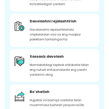
ko'rsatiladigan yordam
Davolashni rejalashtirish
Davolanishni rejalashtirishda
chiptalardan viza va eng maqbul
paketlarni tanlashgacha
Xassasiz davolash
Mamlakatdagi tajribali shifokorlar bilan
eng nufuzli shifoxonalarda eng yaxshi
yordamni oling
Bo'shatish
Hujjatlar va boshqa vositalar bilan
muammosiz tushirish jarayoni ko'rib