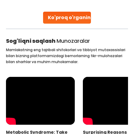
o the
parenthood. Skilled technicians collect sperm usi
ability.
specialized procedures to ensure optimal quality
collected, they process the
Ko'proq o'rganing
Continue Reading
Sog'liqni saqlash
Munozaralar
Mamlakatning eng tajribali shifokorlari va tibbiyot mutaxassislari
bilan bizning platformamizdagi bemorlarning fikr-mulohazalari
bilan sharhlar va muhim muhokamalar.
Metabolic Syndrome: Take
Surprising Reasons fo