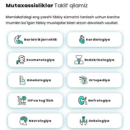
Mutaxassisliklar
Taklif qilamiz
Mamlakatdagi eng yaxshi tibbiy xizmatni tanlash uchun barcha
mumkin bo'lgan tibbiy muolajalar bilan arzon davolash usullari.
Bariatrik jarrohlik
Kardiologiya
Kosmetologiya
Endokrinologiya
Ginekologiya
Ortopediya
IVF va tug'ilish
Nefrologiya
Nevrologiya
Onkologiya