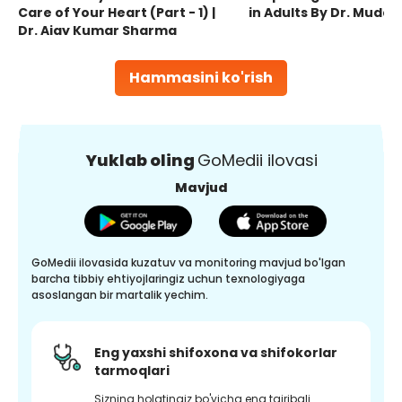
Care of Your Heart (Part - 1) |
in Adults By Dr. Mudas
Dr. Ajay Kumar Sharma
Hammasini ko'rish
Yuklab oling
GoMedii ilovasi
Mavjud
GoMedii ilovasida kuzatuv va monitoring mavjud bo'lgan
barcha tibbiy ehtiyojlaringiz uchun texnologiyaga
asoslangan bir martalik yechim.
Eng yaxshi shifoxona va shifokorlar
tarmoqlari
Sizning holatingiz bo'yicha eng tajribali