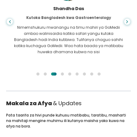
Shandha Das
Kutoka Bangladesh kwa Gastroenterology
Nimemshukuru mwanangu na timu mahiri ya GoMedii
ambao walinisaidia katika safari yangu kutoka
Bangladesh hadi India kutibiwa. Tulifanya chaguo sahihi
katika kuchagua GoMedii. Wao hata baada ya matibabu
huweka dhamana kubwa na sisi
Makala za Afya
& Updates
Pata taarifa za hivi punde kuhusu matibabu, taratibu, masharti
na mahitaji mengine muhimu ili kufanya maisha yako kuwa na
afya na bora.