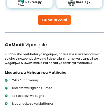
Neurology
Oncology
Gundua Zaidi
GoMedii
Vipengele
Kurahisisha matibabu ya mgonjwa, na vile vile kuiwezesha kwa
suluhu zinazoendeshwa na teknolojia, mfumo wa utunzaji wa
wagonjwa & uwazi katika kila hatua ya safari ya matibabu.
Msaada wa Mshauri wa Matibabu
24x7* Upatikanaji
Usaidizi wa Piga na Gumzo
14+ Usaidizi wa Lugha
Mapendekezo ya Matibabu