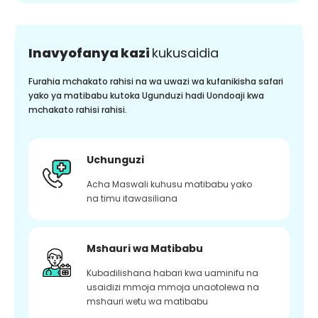
Inavyofanya kazi
kukusaidia
Furahia mchakato rahisi na wa uwazi wa kufanikisha safari
yako ya matibabu kutoka Ugunduzi hadi Uondoaji kwa
mchakato rahisi rahisi.
Uchunguzi
Acha Maswali kuhusu matibabu yako
na timu itawasiliana
Mshauri wa Matibabu
Kubadilishana habari kwa uaminifu na
usaidizi mmoja mmoja unaotolewa na
mshauri wetu wa matibabu