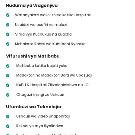
Huduma ya Wagonjwa
Wafanyakazi waliojitolea katika Hospitali
Usaidizi wa usafiri na malazi
Vifaa vya Kuchukua na Kuacha
Mchakato Rahisi wa Kuhifadhi Nyaraka
Vifurushi vya Matibabu
Matibabu katika bajeti yako
Madaktari na Madaktari Bora wa Upasuaji
NABH & Hospitali Zilizoidhinishwa na JCI
Chaguzi nyingi za Ushauri
Ufumbuzi wa Teknolojia
Ushauri wa Video unapohitaji
Rekodi ya afya iliyolindwa