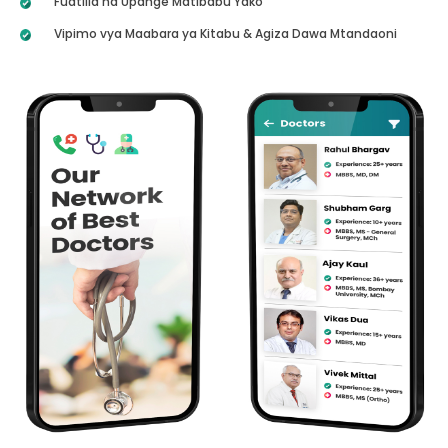
Fuatilia na Upange Matibabu Yako
Vipimo vya Maabara ya Kitabu & Agiza Dawa Mtandaoni