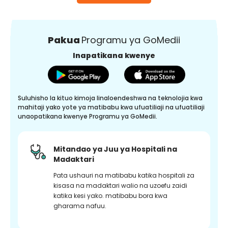
Pakua
Programu ya GoMedii
Inapatikana kwenye
Suluhisho la kituo kimoja linaloendeshwa na teknolojia kwa
mahitaji yako yote ya matibabu kwa ufuatiliaji na ufuatiliaji
unaopatikana kwenye Programu ya GoMedii.
Mitandao ya Juu ya Hospitali na
Madaktari
Pata ushauri na matibabu katika hospitali za
kisasa na madaktari walio na uzoefu zaidi
katika kesi yako. matibabu bora kwa
gharama nafuu.