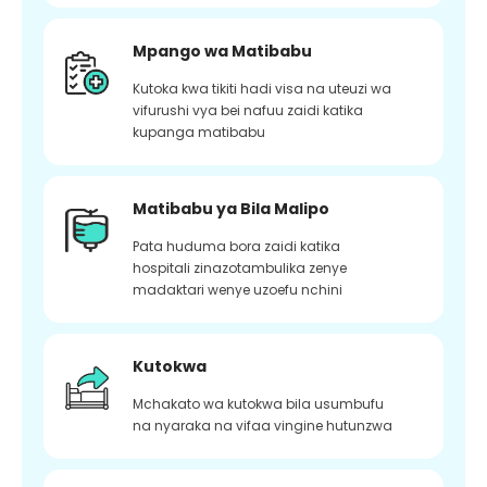
Mpango wa Matibabu
Kutoka kwa tikiti hadi visa na uteuzi wa
vifurushi vya bei nafuu zaidi katika
kupanga matibabu
Matibabu ya Bila Malipo
Pata huduma bora zaidi katika
hospitali zinazotambulika zenye
madaktari wenye uzoefu nchini
Kutokwa
Mchakato wa kutokwa bila usumbufu
na nyaraka na vifaa vingine hutunzwa