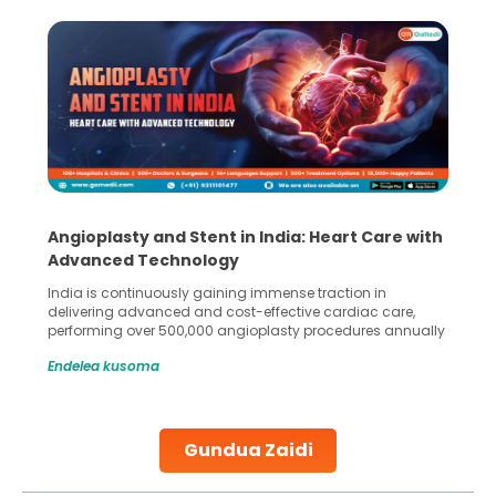
Angioplasty and Stent in India: Heart Care with
Advanced Technology
India is continuously gaining immense traction in
delivering advanced and cost-effective cardiac care,
performing over 500,000 angioplasty procedures annually
with a success rate exceeding 90%. Patients across the
Endelea kusoma
globe are searching for treatments like angioplasty and
stent placement in Indian hospitals, owing to the
combination of high-quality care and affordability.
Studies, such as one published
Gundua Zaidi
Continue Reading