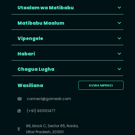
Utaalam wa Matibabu
Matibabu Maalum
Vipengele
Habari
Chagua Lugha
Wasiliana
KUWA MPENZI
connect@gomedii.com
(+91) 9311101477
96, block C, Sector 65, Noida,
Uttar Pradesh, 201301