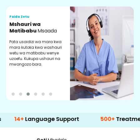
Faida Zetu
F
Mshauri wa
V
Matibabu
Msaada
U
Pata usaidizi wa mara kwa
U
mara kutoka kwa washauri
m
wetu wa matibabu wenye
z
uzoefu. Kukupa ushauri na
w
mwongozo bora.
b
+
Language Support
500+
Treatment Opti