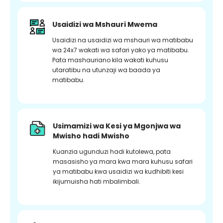
Usaidizi wa Mshauri Mwema
Usaidizi na usaidizi wa mshauri wa matibabu
wa 24x7 wakati wa safari yako ya matibabu.
Pata mashauriano kila wakati kuhusu
utaratibu na utunzaji wa baada ya
matibabu.
Usimamizi wa Kesi ya Mgonjwa wa
Mwisho hadi Mwisho
Kuanzia ugunduzi hadi kutolewa, pata
masasisho ya mara kwa mara kuhusu safari
ya matibabu kwa usaidizi wa kudhibiti kesi
ikijumuisha hati mbalimbali.