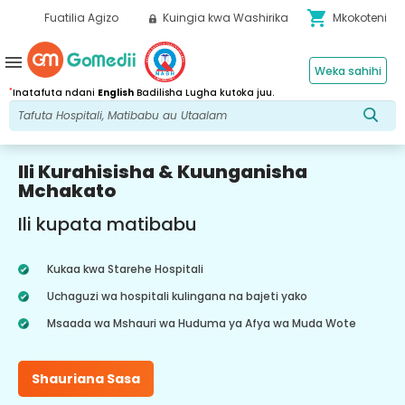
shopping_cart
Fuatilia Agizo
Kuingia kwa Washirika
Mkokoteni
menu
Weka sahihi
*
Inatafuta ndani
English
Badilisha Lugha kutoka juu.
Ili Kurahisisha & Kuunganisha
Mchakato
Ili kupata matibabu
Kukaa kwa Starehe Hospitali
Uchaguzi wa hospitali kulingana na bajeti yako
Msaada wa Mshauri wa Huduma ya Afya wa Muda Wote
Shauriana Sasa