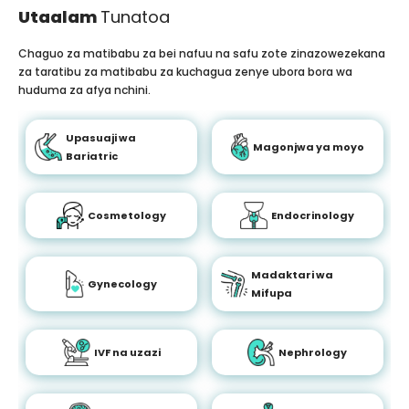
Utaalam
Tunatoa
Chaguo za matibabu za bei nafuu na safu zote zinazowezekana
za taratibu za matibabu za kuchagua zenye ubora bora wa
huduma za afya nchini.
Upasuaji wa
Magonjwa ya moyo
Bariatric
Cosmetology
Endocrinology
Madaktari wa
Gynecology
Mifupa
IVF na uzazi
Nephrology