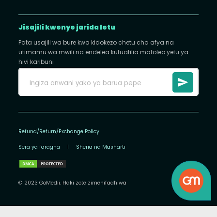
Jisajili kwenye jarida letu
Pata usajili wa bure kwa kidokezo chetu cha afya na
utimamu wa mwili na endelea kufuatilia matoleo yetu ya
hivi karibuni
Refund/Return/Exchange Policy
Sera ya faragha
|
Sheria na Masharti
© 2023 GoMedii. Haki zote zimehifadhiwa