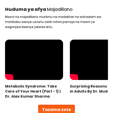
Huduma ya afya
Majadiliano
Maoni na majadiliano muhimu na madaktari na wataalam wa
matibabu wenye uzoefu zaidi nchini pamoja na maoni ya
wagonjwa kwenye jukwaa letu.
Metabolic Syndrome: Take
Surprising Reasons fo
Care of Your Heart (Part - 1) |
in Adults By Dr. Mudas
Dr. Ajay Kumar Sharma
Tazama zote