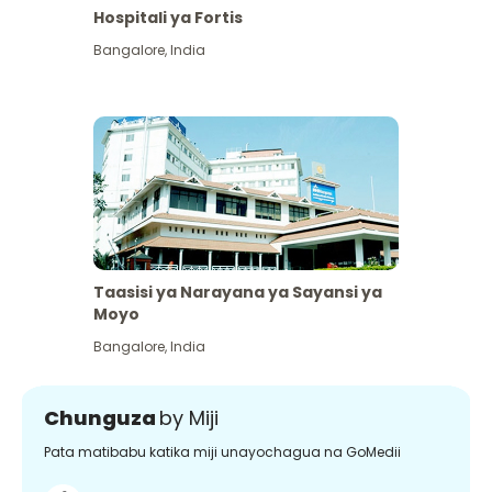
Hospitali ya Fortis
Bangalore
,
India
Taasisi ya Narayana ya Sayansi ya
Moyo
Bangalore
,
India
Chunguza
by Miji
Pata matibabu katika miji unayochagua na GoMedii