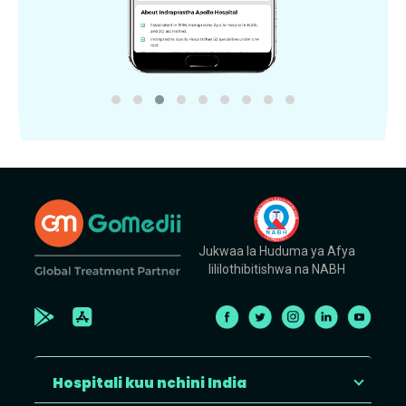
Jukwaa la Huduma ya Afya
lililothibitishwa na NABH
Hospitali kuu nchini India