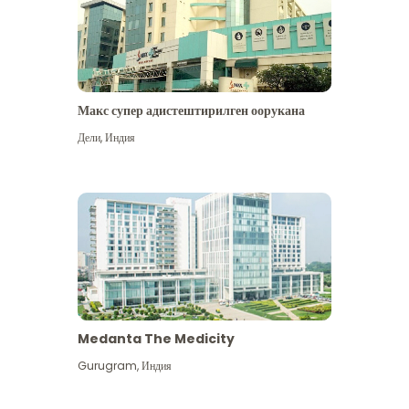
Макс супер адистештирилген оорукана
Дели
,
Индия
Medanta The Medicity
Gurugram
,
Индия