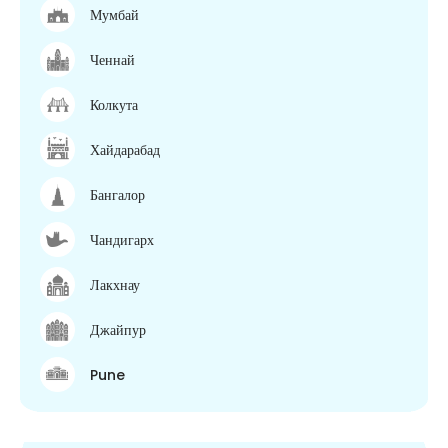
Мумбай
Ченнай
Колкута
Хайдарабад
Бангалор
Чандигарх
Лакхнау
Джайпур
Pune