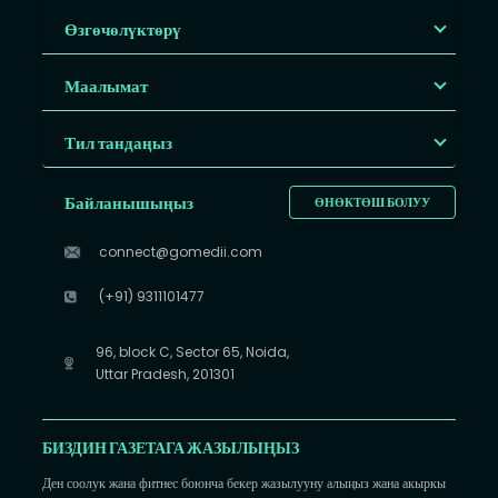
Өзгөчөлүктөрү
Маалымат
Тил тандаңыз
Байланышыңыз
ӨНӨКТӨШ БОЛУУ
connect@gomedii.com
(+91) 9311101477
96, block C, Sector 65, Noida,
Uttar Pradesh, 201301
БИЗДИН ГАЗЕТАГА ЖАЗЫЛЫҢЫЗ
Ден соолук жана фитнес боюнча бекер жазылууну алыңыз жана акыркы