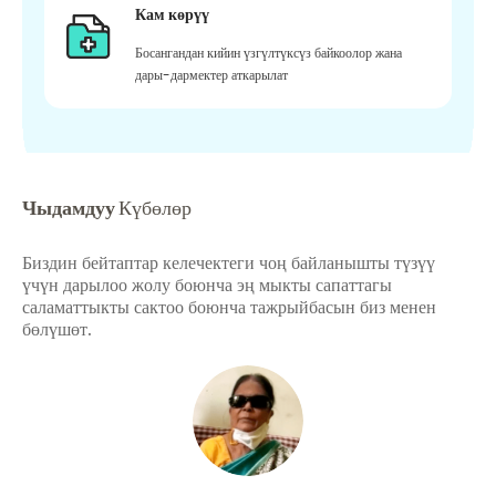
Кам көрүү
Босангандан кийин үзгүлтүксүз байкоолор жана
дары-дармектер аткарылат
Чыдамдуу
Күбөлөр
Биздин бейтаптар келечектеги чоң байланышты түзүү
үчүн дарылоо жолу боюнча эң мыкты сапаттагы
саламаттыкты сактоо боюнча тажрыйбасын биз менен
бөлүшөт.