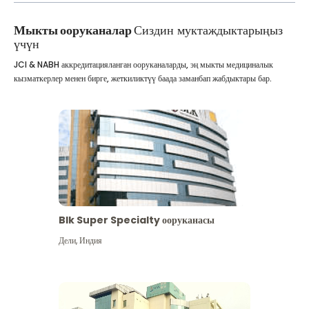
Мыкты ооруканалар
Сиздин муктаждыктарыңыз
үчүн
JCI & NABH аккредитацияланган ооруканаларды, эң мыкты медициналык
кызматкерлер менен бирге, жеткиликтүү баада заманбап жабдыктары бар.
Blk Super Specialty ооруканасы
Дели
,
Индия