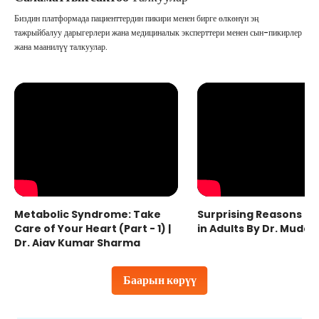
Биздин платформада пациенттердин пикири менен бирге өлкөнүн эң
тажрыйбалуу дарыгерлери жана медициналык эксперттери менен сын-пикирлер
жана маанилүү талкуулар.
Metabolic Syndrome: Take
Surprising Reasons fo
Care of Your Heart (Part - 1) |
in Adults By Dr. Mudas
Dr. Ajay Kumar Sharma
Баарын көрүү