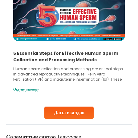
5 Essential Steps for Effective Human Sperm
Collection and Processing Methods
Human sperm collection and processing are critical steps
in advanced reproductive techniques like In Vitro
Fertilization (IVF) and intrauterine insemination (IUI). These
methods enable medical professionals to tackle fertility
Окууну улантуу
challenges and help couples achieve their dream of
parenthood. Skilled technicians collect sperm using
specialized procedures to ensure optimal quality. Once
collected, they process the
Дагы изилдөө
Continue Reading
Саламаттык сактоо
Талкуулар