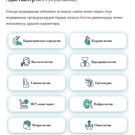
Өлкөдө медициналык тейлөөнүн эң мыкты сапаты менен тандоо үчүн
медициналык процедуралардын бардык мүмкүн болгон диапазондору менен
жеткиликтүү дарылоо варианттары.
Бариатриялык хирургия
Кардиология
Косметология
Эндокринология
Гинекология
Ортопедия
ЭКУ жана төрөт
Нефрология
Неврология
Онкология