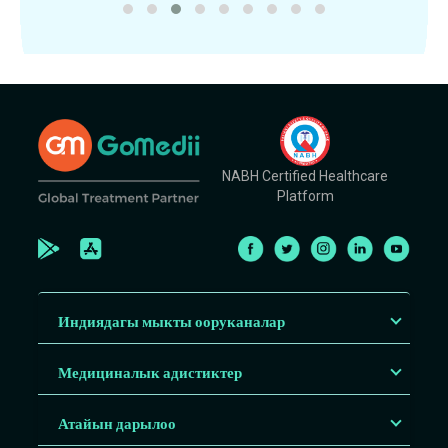
NABH Certified Healthcare
Platform
Индиядагы мыкты ооруканалар
Медициналык адистиктер
Атайын дарылоо