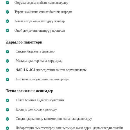
Ооруканадагы атайын кызматкерлер
Турак-жай жана саякат боюнча жардам
Алып кетүү жана түшүрүү жайлар
Оңой документтештирүү процесси
Дарылоо пакеттери
Сиздин бюджетте дарылоо
Мыкты врачтар жана хирургдар
NABH & JCI аккредитацияланган ооруканалары
Бир нече консультация параметрлери
Технологиялык чечимдер
Талап боюнча видеоконсультация
Коопсуз ден соолук рекорду
Сиздин дарылоону көзөмөлдөө жана пландаштыруу
Лабораториялык тесттерди тапшырыңыз жана дары-дармектерди онлайн