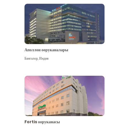
Аполлон ооруканалары
Көбүрөөк көрүү
Бангалор
,
Индия
Fortis ооруканасы