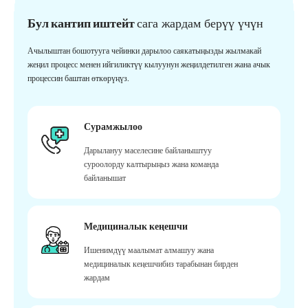
Бул кантип иштейт
сага жардам берүү үчүн
Ачылыштан бошотууга чейинки дарылоо саякатыңызды жылмакай
жеңил процесс менен ийгиликтүү кылуунун жеңилдетилген жана ачык
процессин баштан өткөрүңүз.
Сурамжылоо
Дарылануу маселесине байланыштуу
суроолорду калтырыңыз жана команда
байланышат
Медициналык кеңешчи
Ишенимдүү маалымат алмашуу жана
медициналык кеңешчибиз тарабынан бирден
жардам