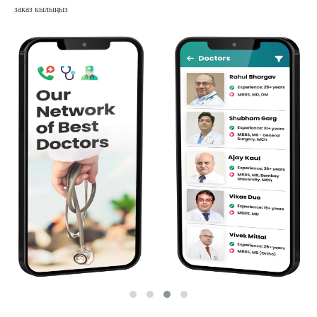
заказ кылыңыз