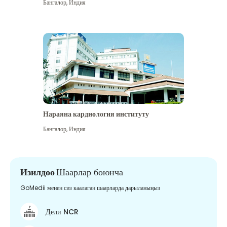
Бангалор
,
Индия
Нараяна кардиология институту
Бангалор
,
Индия
Изилдөө
Шаарлар боюнча
GoMedii менен сиз каалаган шаарларда дарыланыңыз
Дели NCR