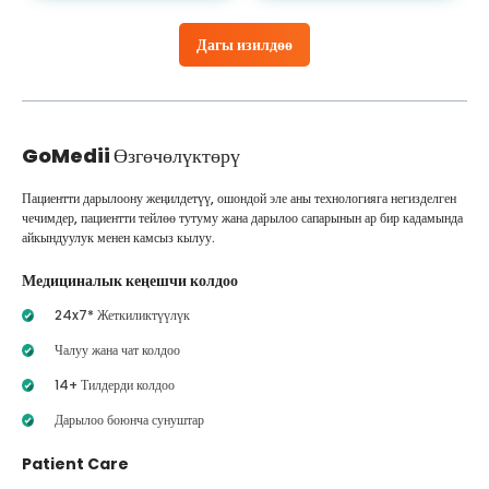
Дагы изилдөө
GoMedii
Өзгөчөлүктөрү
Пациентти дарылоону жеңилдетүү, ошондой эле аны технологияга негизделген
чечимдер, пациентти тейлөө тутуму жана дарылоо сапарынын ар бир кадамында
айкындуулук менен камсыз кылуу.
Медициналык кеңешчи колдоо
24x7* Жеткиликтүүлүк
Чалуу жана чат колдоо
14+ Тилдерди колдоо
Дарылоо боюнча сунуштар
Patient Care