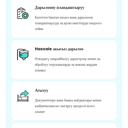
Дарылоону пландаштыруу
Билеттен баштап визага жана дарылоону
пландаштырууда эң арзан пакеттерди тандоого
чейин
Hassale акысыз дарылоо
Өлкөдөгү тажрыйбалуу дарыгерлер менен эң
абройлуу ооруканаларда эң жакшы жардам
алыңыз
Агызуу
Документтери жана башка жабдыктары менен
кыйынчылыксыз чыгаруу процесси колго
алынат