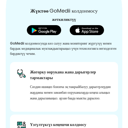
Жүктөө
GoMedii колдонмосу
жеткиликтүү
GoMedii колдонмосунда көз салуу жана мониторинг жүргүзүү менен
бардык медициналык муктаждыктарыңыз үчүн технологияга негизделген
бирдиктүү чечим.
Жогорку оорукана жана дарыгерлер
тармактары
Сиздин ишиңиз боюнча эң тажрыйбалуу дарыгерлердин
жардамы менен заманбап ооруканаларда кеңеш алыңыз
жана дарыланыңыз. арзан баада мыкты дарылоо.
Үзгүлтүксүз кеңешчи колдоосу