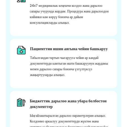
24x7 медициналык кеңешчи колдоо жана дарылоо
сапары учурунда жардам. Процедура жана дарылоодон
кийинки кам көрүү боюнча ар дайым
консультацияларды алыңыз.
Пациенттин ишин аягына чейин башкаруу
Табылгандан тартып чыгарууга чейин ар кандай
документтерди камтыган ишти башкаруунун жардамы
менен дарылоо сапары боюнча үзгүлтүксүз
жаңыртууларды алыңыз.
Бюджеттик дарылоо жана убара болбостон
документтер
Ыңгайлаштырылган дарылоо параметрлерин алыңыз.
Колдонмо аркылуу документтерди жүктөө жана
иштетүү кыйынчылыксыз бюджетке ылайыкталган баа