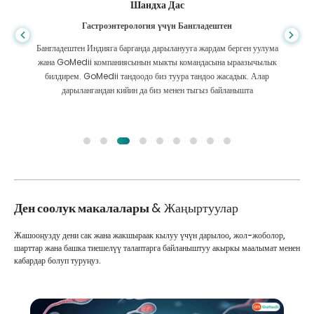
Шандха Дас
Гастроэнтерология үчүн Бангладештен
Бангладештен Индияга барганда дарыланууга жардам берген уулума
жана GoMedii компаниясынын мыкты командасына ыраазычылык
билдирем. GoMedii тандоодо биз туура тандоо жасадык. Алар
дарылангандан кийин да биз менен тыгыз байланышта
Ден соолук макалалары
& Жаңыртуулар
Жашооңузду дени сак жана жакшыраак кылуу үчүн дарылоо, жол-жоболор,
шарттар жана башка тиешелүү талаптарга байланыштуу акыркы маалымат менен
кабардар болуп туруңуз.