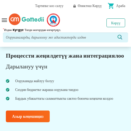
shopping_cart
Тартипке көз салуу
Өнөктөш Кирүү
Араба
menu
Кирүү
*
Издөө
Kyrgyz
Тилди жогорудан өзгөртүңүз.
Процессти жеңилдетүү жана интеграциялоо
Дарылануу үчүн
Ооруканада жайлуу болуу
Сиздин бюджетке жараша оорукана тандоо
Бардык убакыттагы саламаттыкты сактоо боюнча кеңешчи колдоо
Азыр кеңешиңиз