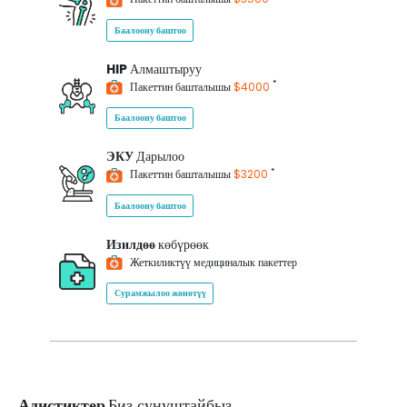
Баалоону баштоо
HIP
Алмаштыруу
*
Пакеттин башталышы
$4000
Баалоону баштоо
ЭКУ
Дарылоо
*
Пакеттин башталышы
$3200
Баалоону баштоо
Изилдөө
көбүрөөк
Жеткиликтүү медициналык пакеттер
Сурамжылоо жөнөтүү
Адистиктер
Биз сунуштайбыз