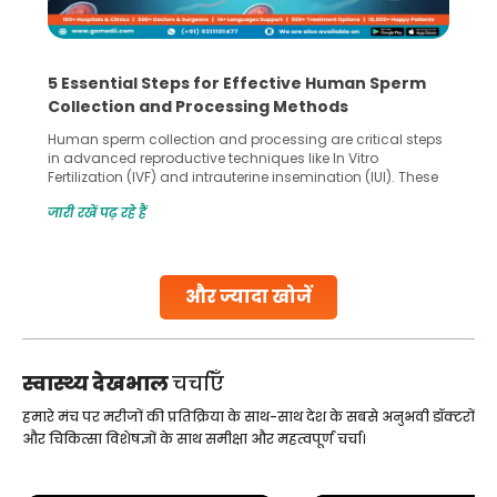
5 Essential Steps for Effective Human Sperm
Collection and Processing Methods
Human sperm collection and processing are critical steps
in advanced reproductive techniques like In Vitro
Fertilization (IVF) and intrauterine insemination (IUI). These
methods enable medical professionals to tackle fertility
जारी रखें पढ़ रहे हैं
challenges and help couples achieve their dream of
parenthood. Skilled technicians collect sperm using
specialized procedures to ensure optimal quality. Once
collected, they process the
और ज्यादा खोजें
Continue Reading
स्वास्थ्य देखभाल
चर्चाएँ
हमारे मंच पर मरीजों की प्रतिक्रिया के साथ-साथ देश के सबसे अनुभवी डॉक्टरों
और चिकित्सा विशेषज्ञों के साथ समीक्षा और महत्वपूर्ण चर्चा।