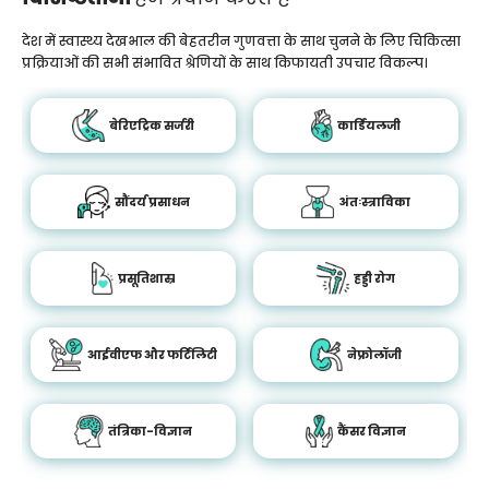
देश में स्वास्थ्य देखभाल की बेहतरीन गुणवत्ता के साथ चुनने के लिए चिकित्सा
प्रक्रियाओं की सभी संभावित श्रेणियों के साथ किफायती उपचार विकल्प।
बेरिएट्रिक सर्जरी
कार्डियलजी
सौंदर्य प्रसाधन
अंतःस्त्राविका
प्रसूतिशास्र
हड्डी रोग
आईवीएफ और फर्टिलिटी
नेफ्रोलॉजी
तंत्रिका-विज्ञान
कैंसर विज्ञान