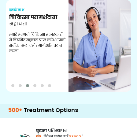
हमारे लाभ
ह
चिकित्सा परामर्शदाता
सहायता
व
हमारे अनुभवी चिकित्सा सलाहकारों
ब
से नियमित सहायता प्राप्त करें। आपको
व
सर्वोत्तम सलाह और मार्गदर्शन प्रदान
ह
करना।
ऑ
Treatment Options
घुटना
प्रतिस्थापन
*
पैकेज प्रारंभ करें
$3500