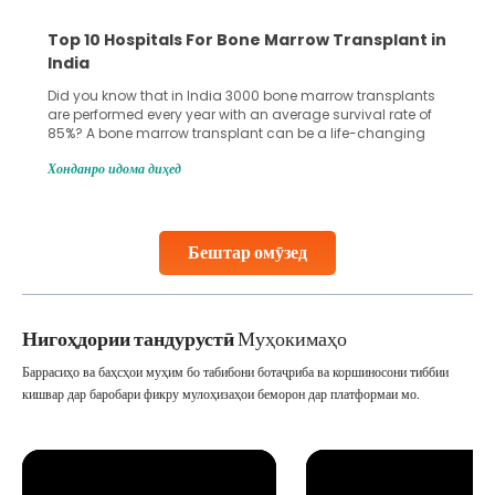
Top 10 Hospitals For Bone Marrow Transplant in
India
Did you know that in India 3000 bone marrow transplants
are performed every year with an average survival rate of
85%? A bone marrow transplant can be a life-changing
treatment for an individual, choosing the right hospital can
Хонданро идома диҳед
make all the difference. India has some of the world’s
leading hospitals for bone marrow transplants.
Continue Reading
Бештар омӯзед
Нигоҳдории тандурустӣ
Муҳокимаҳо
Баррасиҳо ва баҳсҳои муҳим бо табибони ботаҷриба ва коршиносони тиббии
кишвар дар баробари фикру мулоҳизаҳои беморон дар платформаи мо.