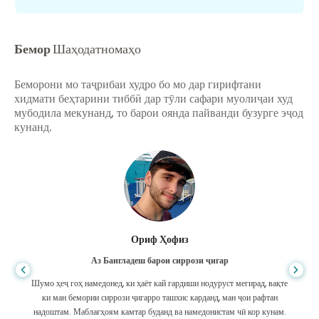
Бемор
Шаҳодатномаҳо
Беморони мо таҷрибаи худро бо мо дар гирифтани
хидмати беҳтарини тиббӣ дар тӯли сафари муолиҷаи худ
мубодила мекунанд, то барои оянда пайванди бузурге эҷод
кунанд.
Ориф Ҳофиз
Аз Бангладеш барои сиррози ҷигар
Шумо ҳеҷ гоҳ намедонед, ки ҳаёт кай гардиши нодуруст мегирад, вақте
ки ман бемории сиррози ҷигарро ташхис карданд, ман ҷои рафтан
надоштам. Маблағҳоям камтар буданд ва намедонистам чӣ кор кунам.