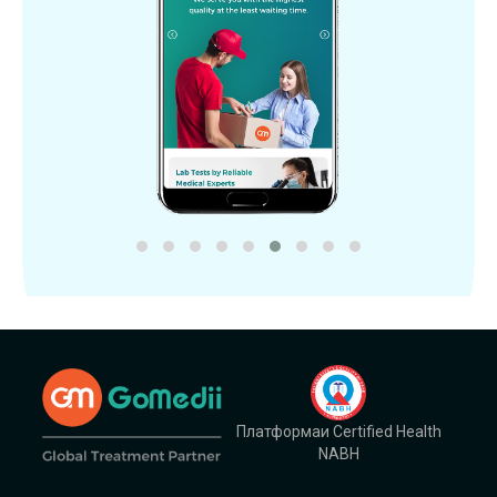
Платформаи Certified Health
NABH