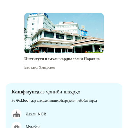
Институти илмҳои кардиологии Нараяна
Бангалор
,
Ҳиндустон
Кашф кунед
аз ҷониби шаҳрҳо
Бо GoMedii дар шаҳрҳои интихобкардаатон табобат гиред
Деҳлӣ NCR
Мумбай