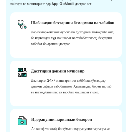
пайгирӣ ва мониторинг дар App GoMedii дастрас аст.
Шабакаҳои беҳтарини беморхона ва табибон
Дар беморхонаҳои муосир бо духтурони ботаҷриба оид
ба парвандаи худ машварат ва табобат гиред. беҳтарин
табобат бо арзиши дастрас.
Дастгирии доимии мушовир
Дастгирии 24x7 машваратчии тиббӣ ва кӯмак дар
давоми сафари табобататон. Ҳамеша дар бораи тартиб
ва нигоҳубини пас аз табобат машварат гиред.
Идоракунии парвандаи беморон
Аз кашф то холӣ, бо кӯмаки идоракунии парванда, аз