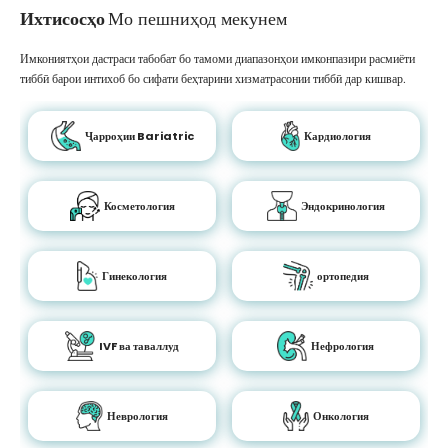
Ихтисосҳо
Мо пешниҳод мекунем
Имкониятҳои дастраси табобат бо тамоми диапазонҳои имконпазири расмиёти
тиббӣ барои интихоб бо сифати беҳтарини хизматрасонии тиббӣ дар кишвар.
Ҷарроҳии Bariatric
Кардиология
Косметология
Эндокринология
Гинекология
ортопедия
IVF ва таваллуд
Нефрология
Неврология
Онкология