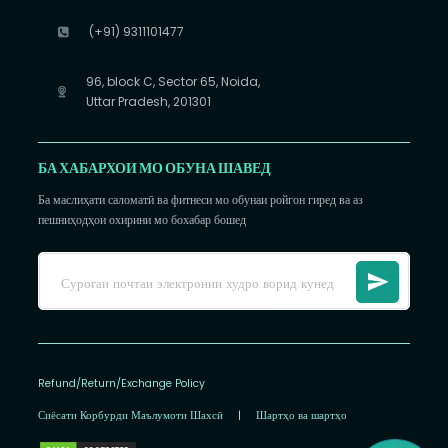
(+91) 9311101477
96, block C, Sector 65, Noida,
Uttar Pradesh, 201301
БА ХАБАРХОИ МО ОБУНА ШАВЕД
Ба маслиҳати саломатӣ ва фитнеси мо обунаи ройгон гиред ва аз
пешниҳодҳои охирини мо бохабар бошед
Refund/Return/Exchange Policy
Сиёсати Корбурди Маълумоти Шахсӣ
|
Шартҳо ва шартҳо