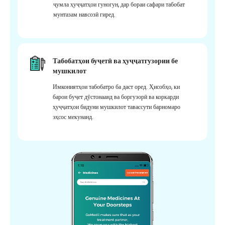
ҷумла ҳуҷҷатҳои гуногун, дар бораи сафари табобат
мунтазам навсозӣ гиред.
Табобатҳои буҷетӣ ва ҳуҷҷатгузории бе
мушкилот
Имкониятҳои табобатро ба даст оред. Ҳисобҳо, ки
барои буҷет дӯстонаанд ва боргузорӣ ва коркарди
ҳуҷҷатҳои бидуни мушкилот тавассути барномаро
эҳсос мекунанд.