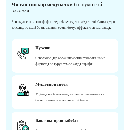
Чӣ тавр он кор мекунад
ки ба шумо ёрй
расонад
Раванди осон ва шаффофро таҷриба кунед, то саёҳати табобатии худро
аз Кашф то холӣ бо як раванди осони бомуваффақият анҷом диҳад.
Пурсиш
Саволҳоро дар бораи нигаронии табобати шумо
фиристед ва гурӯҳ тамос хоҳад гирифт
Мушовири тиббӣ
Мубодилаи боэътимоди иттилоот ва кӯмаки як
ба як аз ҷониби мушовири тиббии мо
Банақшагирии табобат