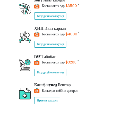
зону
Иваз кардан
*
Бастаи оғоз дар
$3500
Баҳодиҳӣ оғоз кунед
ҲИП
Иваз кардан
*
Бастаи оғоз дар
$4000
Баҳодиҳӣ оғоз кунед
IVF
Табобат
*
Бастаи оғоз дар
$3200
Баҳодиҳӣ оғоз кунед
Кашф кунед
Бештар
Бастаҳои тиббии дастрас
Ирсоли дархост