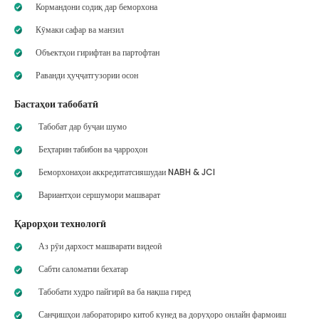
Кормандони содиқ дар беморхона
Кӯмаки сафар ва манзил
Объектҳои гирифтан ва партофтан
Раванди ҳуҷҷатгузории осон
Бастаҳои табобатӣ
Табобат дар буҷаи шумо
Беҳтарин табибон ва ҷарроҳон
Беморхонаҳои аккредитатсияшудаи NABH & JCI
Вариантҳои сершумори машварат
Қарорҳои технологӣ
Аз рӯи дархост машварати видеоӣ
Сабти саломатии бехатар
Табобати худро пайгирӣ ва ба нақша гиред
Санҷишҳои лабораториро китоб кунед ва доруҳоро онлайн фармоиш