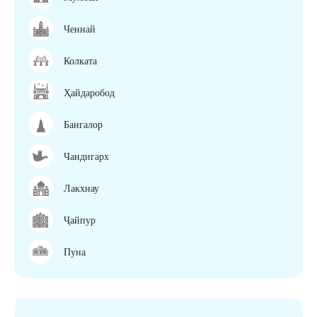
Ченнай
Колката
Ҳайдаробод
Бангалор
Чандигарх
Лакхнау
Ҷайпур
Пуна