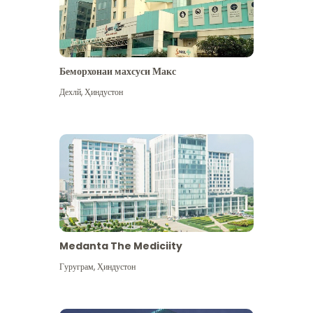
Беморхонаи махсуси Макс
Дехлй
,
Ҳиндустон
Medanta The Mediciity
Гуруграм
,
Ҳиндустон