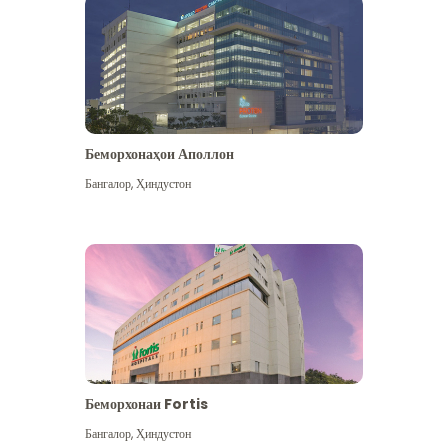
Беморхонаҳои Аполлон
Бангалор
,
Ҳиндустон
Бештар дидан
Беморхонаи Fortis
Бангалор
,
Ҳиндустон