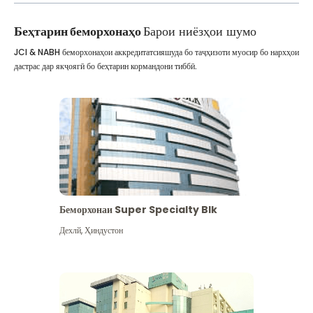
Беҳтарин беморхонаҳо
Барои ниёзҳои шумо
JCI & NABH беморхонаҳои аккредитатсияшуда бо таҷҳизоти муосир бо нархҳои
дастрас дар якҷоягӣ бо беҳтарин кормандони тиббӣ.
Беморхонаи Super Specialty Blk
Дехлй
,
Ҳиндустон