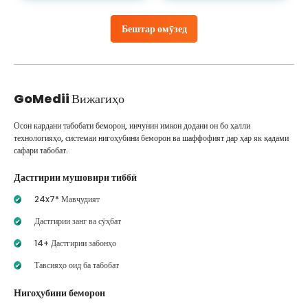
Бештар омӯзед
GoMedii
Вижагиҳо
Осон кардани табобати беморон, инчунин имкон додани он бо ҳалли
технологияҳо, системаи нигоҳубини беморон ва шаффофият дар ҳар як қадами
сафари табобат.
Дастгирии мушовири тиббӣ
24x7* Мавҷудият
Дастгирии занг ва сӯҳбат
14+ Дастгирии забонҳо
Тавсияҳо оид ба табобат
Нигоҳубини беморон