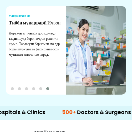
Манфиатҳои мо
М
Тибби муқаррарӣ
Ичрои
Х
Доруҳои аз ҷониби дорухонаҳо
Х
тасдиқшуда барои иҷрои рецепти
а
шумо. Тавассути барномаи мо дар
м
бораи пуркунӣ ва фармоиши осон
к
мунтазам навсозиҳо гиред.
s & Clinics
500+
Doctors & Surgeons
1