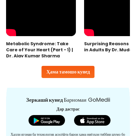
Metabolic Syndrome: Take
Surprising Reasons fo
Care of Your Heart (Part - 1) |
in Adults By Dr. Mudas
Dr. Ajay Kumar Sharma
Ҳама тамошо кунед
Зеркашӣ кунед
Барномаи GoMedii
Дар дастрас
Ҳалли ягонаи ба технология асосёфта барои ҳама ниёзҳои тиббии шумо бо