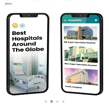
диҳед