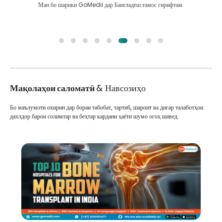
Ман бо шарики GoMedii дар Бангладеш тамос гирифтам.
Мақолаҳои саломатӣ
& Навсозиҳо
Бо маълумоти охирин дар бораи табобат, тартиб, шароит ва дигар талаботҳои
дахлдор барои солимтар ва беҳтар кардани ҳаёти шумо огоҳ шавед.