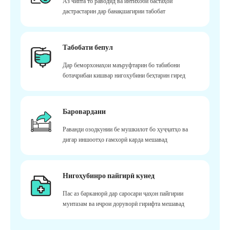
Аз чипта то раводид ва интихоби бастаҳои
дастрастарин дар банақшагирии табобат
Табобати бепул
Дар беморхонаҳои маъруфтарин бо табибони
ботаҷрибаи кишвар нигоҳубини беҳтарин гиред
Баровардани
Раванди озодкунии бе мушкилот бо ҳуҷҷатҳо ва
дигар иншоотҳо ғамхорӣ карда мешавад
Нигоҳубинро пайгирӣ кунед
Пас аз барканорӣ дар саросари ҷаҳон пайгирии
мунтазам ва иҷрои доруворӣ гирифта мешавад