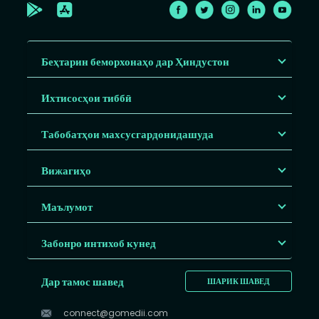
Беҳтарин беморхонаҳо дар Ҳиндустон
Ихтисосҳои тиббӣ
Табобатҳои махсусгардонидашуда
Вижагиҳо
Маълумот
Забонро интихоб кунед
Дар тамос шавед
ШАРИК ШАВЕД
connect@gomedii.com