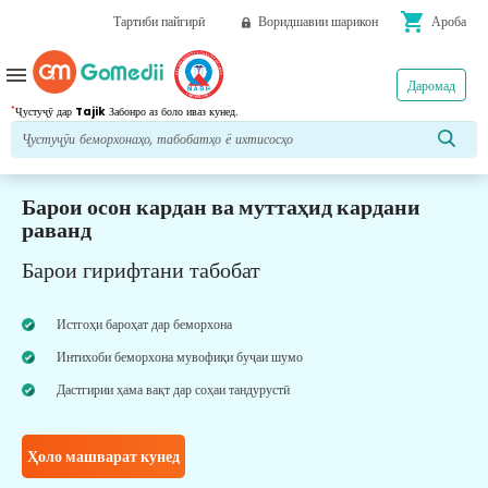
shopping_cart
Тартиби пайгирӣ
Воридшавии шарикон
Ароба
menu
Даромад
*
Ҷустуҷӯ дар
Tajik
Забонро аз боло иваз кунед.
Барои осон кардан ва муттаҳид кардани
раванд
Барои гирифтани табобат
Истгоҳи бароҳат дар беморхона
Интихоби беморхона мувофиқи буҷаи шумо
Дастгирии ҳама вақт дар соҳаи тандурустӣ
Ҳоло машварат кунед