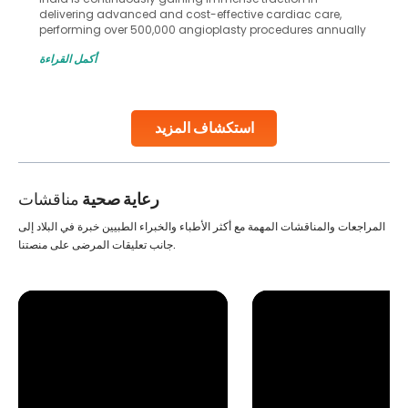
delivering advanced and cost-effective cardiac care,
performing over 500,000 angioplasty procedures annually
with a success rate exceeding 90%. Patients across the
أكمل القراءة
globe are searching for treatments like angioplasty and
stent placement in Indian hospitals, owing to the
combination of high-quality care and affordability.
Studies, such as one published
استكشاف المزيد
Continue Reading
رعاية صحية
مناقشات
المراجعات والمناقشات المهمة مع أكثر الأطباء والخبراء الطبيين خبرة في البلاد إلى
جانب تعليقات المرضى على منصتنا.