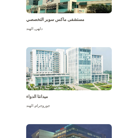
مستشفى ماكس سوبر التخصصي
دلهي
,
الهند
ميدانتا الدواء
جوروجرام
,
الهند