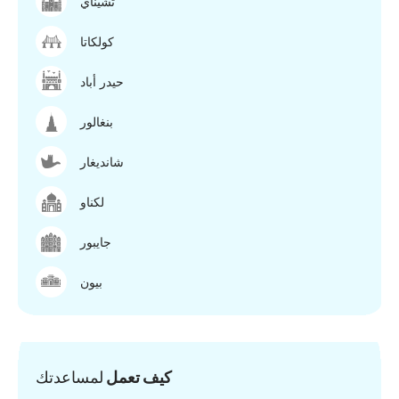
تشيناي
كولكاتا
حيدر أباد
بنغالور
شانديغار
لكناو
جايبور
بيون
كيف تعمل
لمساعدتك