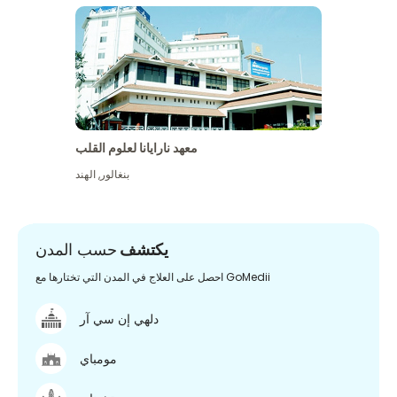
معهد نارايانا لعلوم القلب
بنغالور
,
الهند
يكتشف
حسب المدن
احصل على العلاج في المدن التي تختارها مع GoMedii
دلهي إن سي آر
مومباي