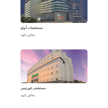
مستشفيات أبولو
بنغالور
,
الهند
عرض المزيد
مستشفى فورتيس
بنغالور
,
الهند