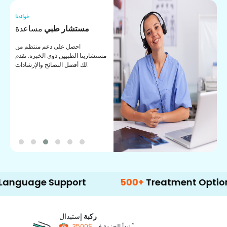
نا
فوائدنا
ت
مستشار طبي
مساعدة
ت
احصل على دعم منتظم من
مستشارينا الطبيين ذوي الخبرة. نقدم
ا
لك أفضل النصائح والإرشادات.
ي
ة
e Support
500+
Treatment Options
ركبة
إستبدال
*
$3500
تبدأ الحزمة في