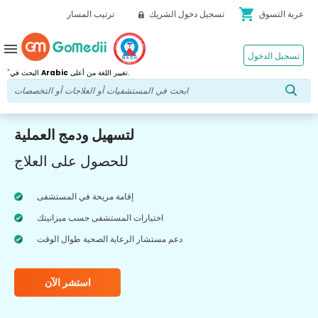
shopping_cart
عربة التسوق
تسجيل دخول الشريك
ترتيب المسار
menu
تسجيل الدخول
*
تغيير اللغة من أعلى.
Arabic
البحث في
لتسهيل ودمج العملية
للحصول على العلاج
إقامة مريحة في المستشفى
اختيارات المستشفى حسب ميزانيتك
دعم مستشار الرعاية الصحية طوال الوقت
استشر الآن