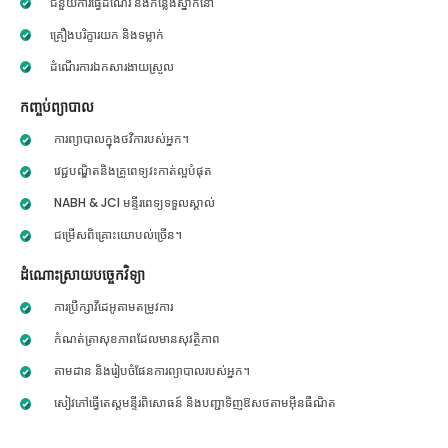
ជំនួយការធ្វើដំណើរ និងកន្លែងស្នាក់នៅ
គ្រឿងបរិក្ខារយក និងទម្លាក់
ដំណើរការឯកសារងាយស្រួល
កញ្ចប់ព្យាបាល
ការព្យាបាលក្នុងថវិការបស់អ្នក។
វេជ្ជបណ្ឌិតនិងគ្រូពេទ្យវះកាត់ល្អបំផុត
NABH & JCI មន្ទីរពេទ្យទទួលស្គាល់
ជម្រើសពិគ្រោះយោបល់ច្រើន។
ដំណោះស្រាយបច្ចេកវិទ្យា
ការប្រឹក្សាវីដេអូតាមតម្រូវការ
កំណត់ត្រាសុខភាពដែលមានសុវត្ថិភាព
តាមដាន និងរៀបចំផែនការព្យាបាលរបស់អ្នក។
សៀវភៅធ្វើតេស្តមន្ទីរពិសោធន៍ និងបញ្ជាទិញឱសថតាមអ៊ីនធឺណិត