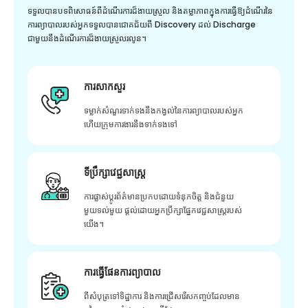
ទទួលបានបទពិសោធន៍ពីដំណើរការដ៏ងាយស្រួល និងតម្លាភាពក្នុងការធ្វើឱ្យដំណើរនៃ
ការព្យាបាលរបស់អ្នកទទួលបានជោគជ័យពី Discovery ដល់ Discharge
ជាមួយនឹងដំណើរការដ៏ងាយស្រួលរលូន។
ការសាកសួរ
ទម្លាក់សំណួរទាក់ទងនឹងកង្វល់នៃការព្យាបាលរបស់អ្នក
ហើយក្រុមការងារនឹងទាក់ទងទៅ
ទីប្រឹក្សាវេជ្ជសាស្ត្រ
ការផ្លាស់ប្តូរព័ត៌មានប្រកបដោយទំនុកចិត្ត និងជំនួយ
មួយទល់មួយ ផ្តល់ដោយអ្នកប្រឹក្សាផ្នែកវេជ្ជសាស្រ្តរបស់
យើង។
ការធ្វើផែនការព្យាបាល
ពីសំបុត្រទៅទិដ្ឋាការ និងការជ្រើសរើសកញ្ចប់ដែលមាន