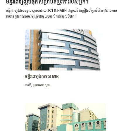
មន្ទីរពេទ្យល្អបំផុត
សម្រាប់តម្រូវការរបស់អ្នក។
មន្ទីរពេទ្យដែលទទួលស្គាល់ដោយ JCI & NABH ជាមួយនឹងគ្រឿងបរិក្ខារទំនើបៗដែលអាច
រកបានក្នុងតម្លៃសមរម្យ រួមជាមួយបុគ្គលិកពេទ្យល្អបំផុត។
មន្ទីរពេទ្យឯកទេស Blk
ដេលី
,
ប្រទេសឥណ្ឌា