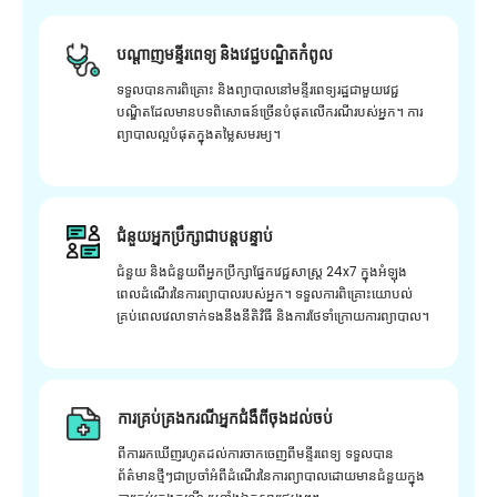
បណ្តាញមន្ទីរពេទ្យ និងវេជ្ជបណ្ឌិតកំពូល
ទទួលបានការពិគ្រោះ និងព្យាបាលនៅមន្ទីរពេទ្យរដ្ឋជាមួយវេជ្ជ
បណ្ឌិតដែលមានបទពិសោធន៍ច្រើនបំផុតលើករណីរបស់អ្នក។ ការ
ព្យាបាលល្អបំផុតក្នុងតម្លៃសមរម្យ។
ជំនួយអ្នកប្រឹក្សាជាបន្តបន្ទាប់
ជំនួយ និងជំនួយពីអ្នកប្រឹក្សាផ្នែកវេជ្ជសាស្រ្ត 24x7 ក្នុងអំឡុង
ពេលដំណើរនៃការព្យាបាលរបស់អ្នក។ ទទួលការពិគ្រោះយោបល់
គ្រប់ពេលវេលាទាក់ទងនឹងនីតិវិធី និងការថែទាំក្រោយការព្យាបាល។
ការគ្រប់គ្រងករណីអ្នកជំងឺពីចុងដល់ចប់
ពីការរកឃើញរហូតដល់ការចាកចេញពីមន្ទីរពេទ្យ ទទួលបាន
ព័ត៌មានថ្មីៗជាប្រចាំអំពីដំណើរនៃការព្យាបាលដោយមានជំនួយក្នុង