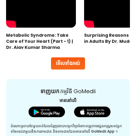
Metabolic Syndrome: Take
Surprising Reasons fo
Care of Your Heart (Part - 1) |
in Adults By Dr. Mudas
Dr. Ajay Kumar Sharma
មើលទាំងអស់
ទាញយក
កម្មវិធី GoMedii
មាននៅលើ
ដំណោះស្រាយតែមួយគត់ដែលជំរុញដោយបច្ចេកវិទ្យាចំពោះតម្រូវការវេជ្ជសាស្រ្តរបស់អ្នក
ទាំងអស់ជាមួយនឹងការតាមដាន និងតាមដានដែលមាននៅលើ GoMedii App ។