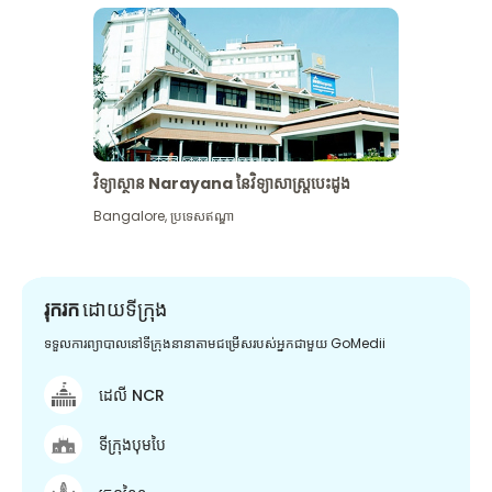
វិទ្យាស្ថាន Narayana នៃវិទ្យាសាស្រ្តបេះដូង
Bangalore
,
ប្រទេសឥណ្ឌា
រុករក
ដោយទីក្រុង
ទទួលការព្យាបាលនៅទីក្រុងនានាតាមជម្រើសរបស់អ្នកជាមួយ GoMedii
ដេលី NCR
ទីក្រុងបុមបៃ