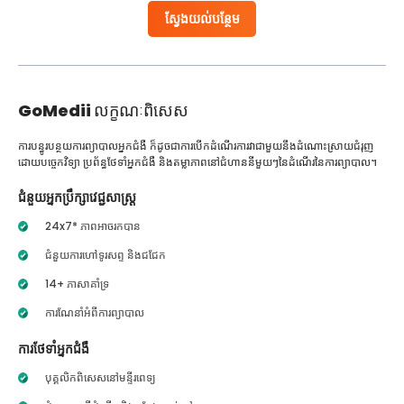
ស្វែងយល់បន្ថែម
GoMedii
លក្ខណៈពិសេស
ការបន្ធូរបន្ថយការព្យាបាលអ្នកជំងឺ ក៏ដូចជាការបើកដំណើរការវាជាមួយនឹងដំណោះស្រាយជំរុញ
ដោយបច្ចេកវិទ្យា ប្រព័ន្ធថែទាំអ្នកជំងឺ និងតម្លាភាពនៅជំហាននីមួយៗនៃដំណើរនៃការព្យាបាល។
ជំនួយអ្នកប្រឹក្សាវេជ្ជសាស្ត្រ
24x7* ភាពអាចរកបាន
ជំនួយការហៅទូរសព្ទ និងជជែក
14+ ភាសាគាំទ្រ
ការណែនាំអំពីការព្យាបាល
ការថែទាំអ្នកជំងឺ
បុគ្គលិកពិសេសនៅមន្ទីរពេទ្យ