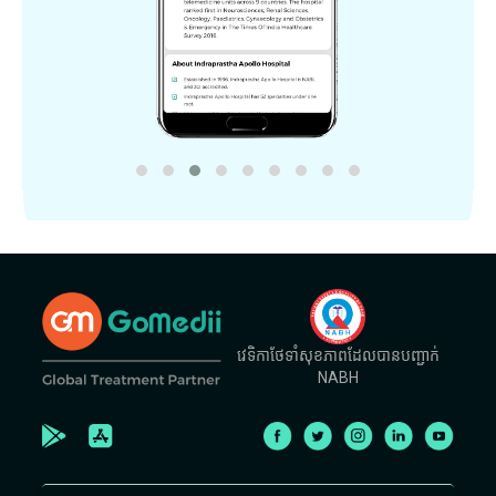
វេទិកាថែទាំសុខភាពដែលបានបញ្ជាក់
NABH