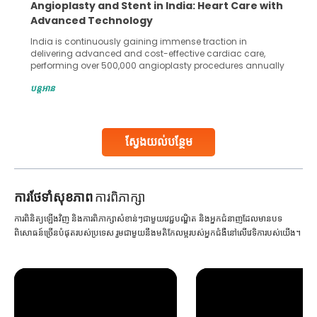
Angioplasty and Stent in India: Heart Care with
Advanced Technology
India is continuously gaining immense traction in
delivering advanced and cost-effective cardiac care,
performing over 500,000 angioplasty procedures annually
with a success rate exceeding 90%. Patients across the
បន្តអាន
globe are searching for treatments like angioplasty and
stent placement in Indian hospitals, owing to the
combination of high-quality care and affordability.
Studies, such as one published
ស្វែងយល់បន្ថែម
Continue Reading
ការ​ថែទាំ​សុខភាព
ការពិភាក្សា
ការពិនិត្យឡើងវិញ និងការពិភាក្សាសំខាន់ៗជាមួយវេជ្ជបណ្ឌិត និងអ្នកជំនាញដែលមានបទ
ពិសោធន៍ច្រើនបំផុតរបស់ប្រទេស រួមជាមួយនឹងមតិកែលម្អរបស់អ្នកជំងឺនៅលើវេទិការបស់យើង។