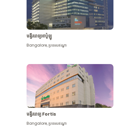
មន្ទីរពេទ្យអាប៉ូឡូ
Bangalore
,
ប្រទេសឥណ្ឌា
មើល​ច្រើន​ទៀត
មន្ទីរពេទ្យ Fortis
Bangalore
,
ប្រទេសឥណ្ឌា