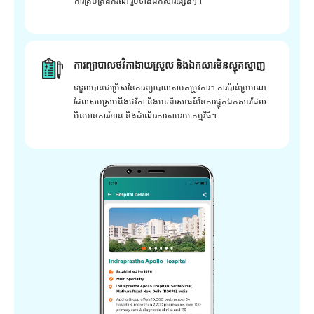
ការគ្រប់គ្រងករណី រួមទាំងឯកសារផ្សេងៗ។
ការព្យាបាលថវិកាងាយស្រួល និងឯកសារមិនស្មុគស្មាញ
ទទួលបានជម្រើសនៃការព្យាបាលតាមតម្រូវការ។ ការប៉ាន់ប្រមាណ
ដែលសមស្របនឹងថវិកា និងបទពិសោធន៍នៃការផ្ទុកឯកសារដែល
មិនមានការរំខាន និងដំណើរការតាមរយៈកម្មវិធី។