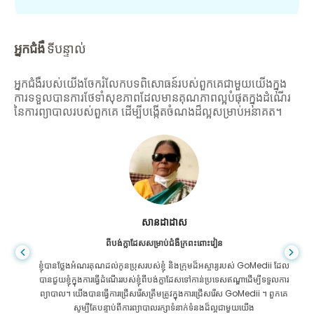
អ្នកជំងឺ
ទីបន្ទាល់
អ្នកជំងឺរបស់យើងចែករំលែកបទពិសោធន៍របស់ពួកគេជាមួយយើងក្នុង
ការទទួលបានការថែទាំសុខភាពដែលមានគុណភាពល្អបំផុតក្នុងដំណើរ
នៃការព្យាបាលរបស់ពួកគេ ដើម្បីបង្កើតចំណងដ៏ល្អសម្រាប់អនាគត។
សានដាដាស
ពីបង់ក្លាដែសសម្រាប់ជំងឺក្រពះពោះវៀន
ខ្ញុំបានថ្លែងអំណរគុណដល់កូនប្រុសរបស់ខ្ញុំ និងក្រុមដ៏អស្ចារ្យរបស់ GoMedii ដែល
បានជួយខ្ញុំក្នុងការធ្វើដំណើររបស់ខ្ញុំពីបង់ក្លាដែសទៅកាន់ប្រទេសឥណ្ឌាដើម្បីទទួលការ
ព្យាបាល។ យើងបានធ្វើការជ្រើសរើសត្រឹមត្រូវក្នុងការជ្រើសរើស GoMedii ។ ពួកគេ
សូម្បីតែបន្ទាប់ពីការព្យាបាលរក្សាទំនាក់ទំនងដ៏ល្អជាមួយយើង