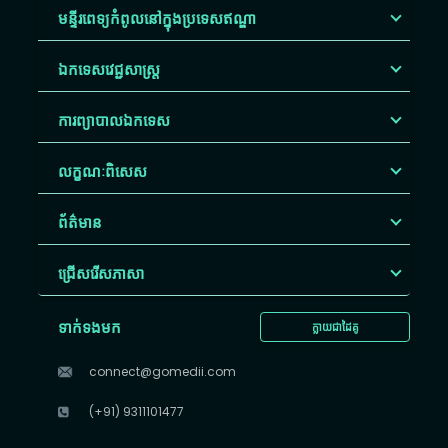
មន្ទីរពេទ្យកំពូលនៅក្នុងប្រទេសឥណ្ឌា
ឯកទេសវេជ្ជសាស្ត្រ
ការព្យាបាលឯកទេស
លក្ខណៈពិសេស
ព័ត៌មាន
ជ្រើសរើស​ភាសា
ទាក់ទងមក
ក្លាយជាដៃគូ
connect@gomedii.com
(+91) 9311101477