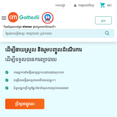
shopping_cart
បទបញ្ជា
ការចូលជាដៃគូ
រទេះ
menu
ចូល
*
កំពុងស្វែងរកនៅក្នុង
Khmer
ផ្លាស់ប្តូរភាសាពីខាងលើ។
ដើម្បីងាយស្រួល និងរួមបញ្ចូលដំណើរការ
ដើម្បីទទួលបានការព្យាបាល
ការស្នាក់នៅមន្ទីរពេទ្យប្រកបដោយផាសុកភាព
ជម្រើសមន្ទីរពេទ្យតាមថវិការបស់អ្នក។
ជំនួយអ្នកប្រឹក្សាផ្នែកថែទាំសុខភាពគ្រប់ពេលវេលា
ប្រឹក្សាឥឡូវនេះ