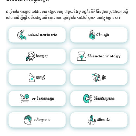
ជម្រើសនៃការព្យាបាលដែលមានតម្លៃសមរម្យ ជាមួយនឹងគ្រប់ជួរនៃនីតិវិធីវេជ្ជសាស្រ្តដែលអាចធ្វើ
ទៅបានដើម្បីជ្រើសរើសជាមួយនឹងគុណភាពល្អបំផុតនៃការថែទាំសុខភាពនៅក្នុងប្រទេស។
ការវះកាត់ Bariatric
ជំងឺបេះដូង
កែសម្ផស្ស
ជំងឺ endocrinology
រោគស្ត្រី
ឆ្អឹង
IVF និងការមានកូន
ជំងឺសរសៃប្រសាទ
សរសៃប្រសាទ
ជំងឺមហារីក