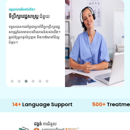
អត្ថប្រយោជន៍របស់យើង។
អត
ទីប្រឹក្សាវេជ្ជសាស្ត្រ
ជំនួយ
វ
យ
ទទួលបានការគាំទ្រជាប្រចាំពីអ្នកប្រឹក្សាវេជ្ជ
សាស្ត្រដែលមានបទពិសោធន៍របស់យើង។
ក
ផ្តល់ឱ្យអ្នកនូវដំបូន្មាន និងការណែនាំដ៏ល្អ
វ
បំផុត។
ប
ក្
ព
ឡ
+
Language Support
500+
Treatment Opti
ជង្គង់
ការជំនួស
*
កញ្ចប់ចាប់ផ្តើមនៅ
$3500