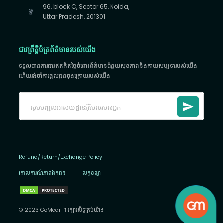
96, block C, Sector 65, Noida,
Uttar Pradesh, 201301
ជាវព្រឹត្តិប័ត្រព័ត៌មានរបស់យើង
ទទួលបានការជាវឥតគិតថ្លៃចំពោះព័ត៌មានជំនួយសុខភាពនិងកាយសម្បទារបស់យើង
ហើយរង់ចាំការផ្តល់ជូនចុងក្រោយរបស់យើង
Refund/Return/Exchange Policy
គោលការណ៍​ភាព​ឯកជន
|
លក្ខខណ្ឌ
© 2023 GoMedii ។ រក្សា​រ​សិទ្ធ​គ្រប់យ៉ាង