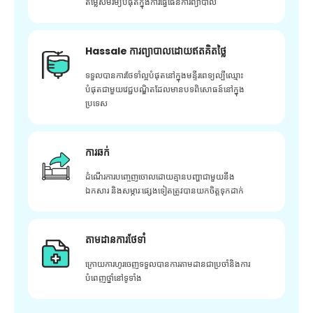
តម្លៃសមរម្យបំផុតក្នុងការធ្វើផែនការព្យាបាល
Hassale ការព្យាបាលដោយឥតគិតថ្លៃ
ទទួលបានការថែទាំល្អបំផុតនៅក្នុងមន្ទីរពេទ្យល្បីឈ្មោះ
បំផុតជាមួយវេជ្ជបណ្ឌិតដែលមានបទពិសោធន៍នៅក្នុង
ប្រទេស
ការឆក់
ដំណើរការបញ្ចេញចោលដោយគ្មានបញ្ហាជាមួយនឹង
ឯកសារ និងសម្ភារៈផ្សេងទៀតត្រូវបានយកចិត្តទុកដាក់
តាមដានការថែទាំ
ក្រោយ​ការ​ហូរ​ចេញ​ទទួល​បាន​ការ​តាមដាន​ជា​ប្រចាំ​និង​ការ​
បំពេញ​ថ្នាំ​នៅ​ទូទាំង​