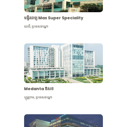
មន្ទីរពេទ្យ Max Super Speciality
ដេលី
,
ប្រទេសឥណ្ឌា
Medanta ឱសថ
ហ្គូរូក្រាម
,
ប្រទេសឥណ្ឌា