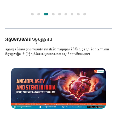
អត្ថបទសុខភាព
បច្ចុប្បន្នភាព
ទទួលបានព័ត៌មានចុងក្រោយបំផុតទាក់ទងនឹងការព្យាបាល នីតិវិធី លក្ខខណ្ឌ និងតម្រូវការពាក់
ព័ន្ធផ្សេងទៀត ដើម្បីធ្វើឱ្យជីវិតរបស់អ្នកមានសុខភាពល្អ និងប្រសើរជាងមុន។