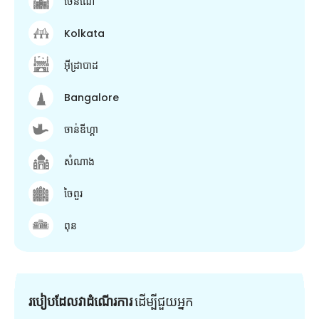
ចេនណៃ
Kolkata
អ៊ីដ្រាបាដ
Bangalore
ចាន់ឌីហ្គា
សំណាង
ចៃពួរ
ពុន
របៀបដែលវាដំណើរការ
ដើម្បី​ជួយ​អ្នក