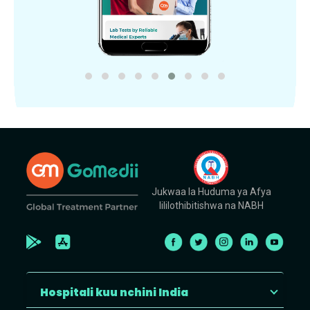
Jukwaa la Huduma ya Afya
lililothibitishwa na NABH
Hospitali kuu nchini India