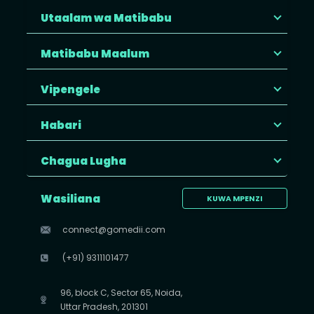
Utaalam wa Matibabu
Matibabu Maalum
Vipengele
Habari
Chagua Lugha
Wasiliana
KUWA MPENZI
connect@gomedii.com
(+91) 9311101477
96, block C, Sector 65, Noida,
Uttar Pradesh, 201301