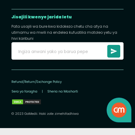
Jisajili kwenye jarida letu
Pata usajili wa bure kwa kidokezo chetu cha afya na
utimamu wa mwili na endelea kufuatilia matoleo yetu ya
hivi karibuni
Refund/Return/Exchange Policy
Sera ya faragha
|
Sheria na Masharti
© 2023 GoMedii. Haki zote zimehifadhiwa