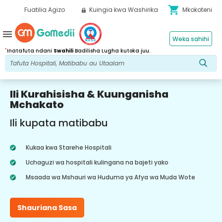
shopping_cart
Fuatilia Agizo
Kuingia kwa Washirika
Mkokoteni
menu
Weka sahihi
*
Inatafuta ndani
Swahili
Badilisha Lugha kutoka juu.
Ili Kurahisisha & Kuunganisha
Mchakato
Ili kupata matibabu
Kukaa kwa Starehe Hospitali
Uchaguzi wa hospitali kulingana na bajeti yako
Msaada wa Mshauri wa Huduma ya Afya wa Muda Wote
Shauriana Sasa