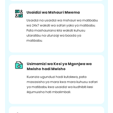
Usaidizi wa Mshauri Mwema
Usaidizi na usaidizi wa mshauri wa matibabu
wa 24x7 wakati wa safari yako ya matibabu.
Pata mashauriano kila wakati kuhusu
utaratibu na utunzaji wa baada ya
matibabu.
Usimamizi wa Kesi ya Mgonjwa wa
Mwisho hadi Mwisho
Kuanzia ugunduzi hadi kutolewa, pata
masasisho ya mara kwa mara kuhusu safari
ya matibabu kwa usaidizi wa kudhibiti kesi
ikijumuisha hati mbalimbali.