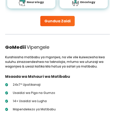
Neurology
Oncology
Gundua Zaidi
GoMedii
Vipengele
Kurahisisha matibabu ya mgonjwa, na vile vile kuiwezesha kwa
suluhu zinazoendeshwa na teknolojia, mfumo wa utunzaji wa
wagonjwa & uwazi katika kila hatua ya safari ya matibabu.
Msaada wa Mshauri wa Matibabu
24x7* Upatikanaji
Usaidizi wa Piga na Gumzo
14+ Usaidizi wa Lugha
Mapendekezo ya Matibabu