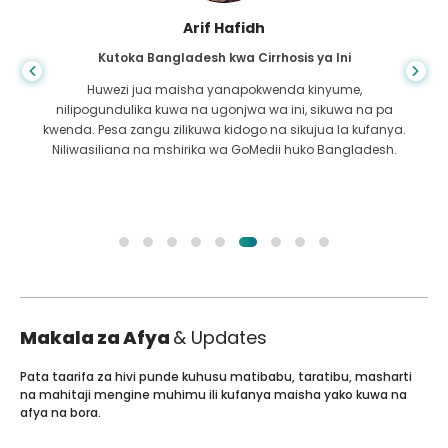
Arif Hafidh
Kutoka Bangladesh kwa Cirrhosis ya Ini
Huwezi jua maisha yanapokwenda kinyume,
nilipogundulika kuwa na ugonjwa wa ini, sikuwa na pa
kwenda. Pesa zangu zilikuwa kidogo na sikujua la kufanya.
Niliwasiliana na mshirika wa GoMedii huko Bangladesh.
Makala za Afya
& Updates
Pata taarifa za hivi punde kuhusu matibabu, taratibu, masharti
na mahitaji mengine muhimu ili kufanya maisha yako kuwa na
afya na bora.