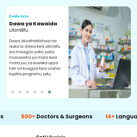
Faida Zetu
F
Dawa ya Kawaida
H
Utimilifu
H
h
Dawa zilizothibitishwa na
p
duka la dawa kwa utimilifu
U
wa maagizo yako. pata
masasisho ya mara kwa
mara juu ya kuweka upya
faili na kuagiza kwa urahisi
kupitia programu yetu.
500+
Doctors & Surgeons
14+
Language Sup