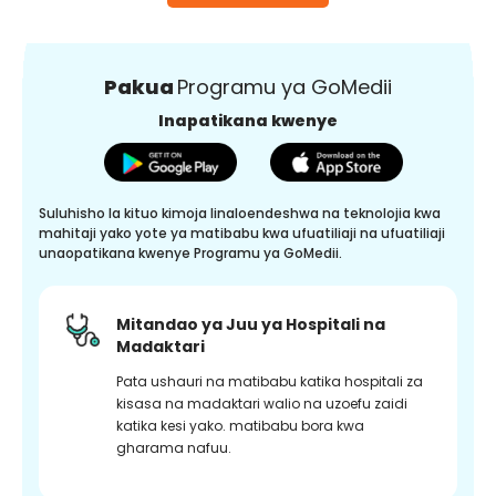
Pakua
Programu ya GoMedii
Inapatikana kwenye
Suluhisho la kituo kimoja linaloendeshwa na teknolojia kwa
mahitaji yako yote ya matibabu kwa ufuatiliaji na ufuatiliaji
unaopatikana kwenye Programu ya GoMedii.
Mitandao ya Juu ya Hospitali na
Madaktari
Pata ushauri na matibabu katika hospitali za
kisasa na madaktari walio na uzoefu zaidi
katika kesi yako. matibabu bora kwa
gharama nafuu.