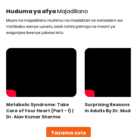
Huduma ya afya
Majadiliano
Maoni na majadiliano muhimu na madaktari na wataalam wa
matibabu wenye uzoefu zaidi nchini pamoja na maoni ya
wagonjwa kwenye jukwaa letu.
Metabolic Syndrome: Take
Surprising Reasons fo
Care of Your Heart (Part - 1) |
in Adults By Dr. Mudas
Dr. Ajay Kumar Sharma
Tazama zote