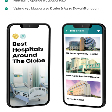
Fuatilia na Upange Matibabu Yako
Vipimo vya Maabara ya Kitabu & Agiza Dawa Mtandaoni