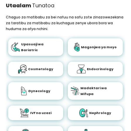
Utaalam
Tunatoa
Chaguo za matibabu za bei nafuu na safu zote zinazowezekana
za taratibu za matibabu za kuchagua zenye ubora bora wa
huduma za afya nchini.
Upasuaji wa
Magonjwa ya moyo
Bariatric
Cosmetology
Endocrinology
Madaktari wa
Gynecology
Mifupa
IVF na uzazi
Nephrology