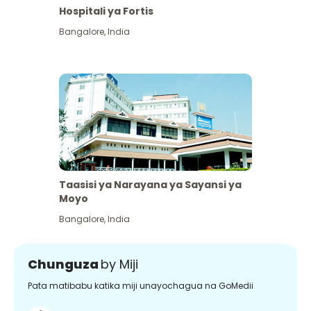
Hospitali ya Fortis
Bangalore
,
India
Taasisi ya Narayana ya Sayansi ya
Moyo
Bangalore
,
India
Chunguza
by Miji
Pata matibabu katika miji unayochagua na GoMedii