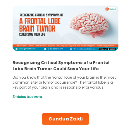
Recognizing Critical Symptoms of a Frontal
Lobe Brain Tumor Could Save Your Life
Did you know that the frontal lobe of your brain is the most
common site for tumor occurrence? The frontal lobe is a
key part of your brain and is responsible for various
important functions in your body. Any sort of damage or
Endelea kusoma
harm to it can lead to serious complications. However, with
early diagnosis
Continue Reading
Gundua Zaidi