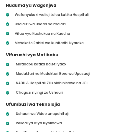
Huduma ya Wagonjwa
Wafanyakazi waliojitolea katika Hospitali
Usaidizi wa usafiri na malazi
Vifaa vya Kuchukua na Kuacha
Mchakato Rahisi wa Kuhifadhi Nyaraka
Vifurushi vya Matibabu
Matibabu katika bajeti yako
Madaktari na Madaktari Bora wa Upasuaji
NABH & Hospitali Zilizoidhinishwa na JCI
Chaguzi nyingi za Ushauri
Ufumbuzi wa Teknolojia
Ushauri wa Video unapohitaji
Rekodi ya afya iliyolindwa