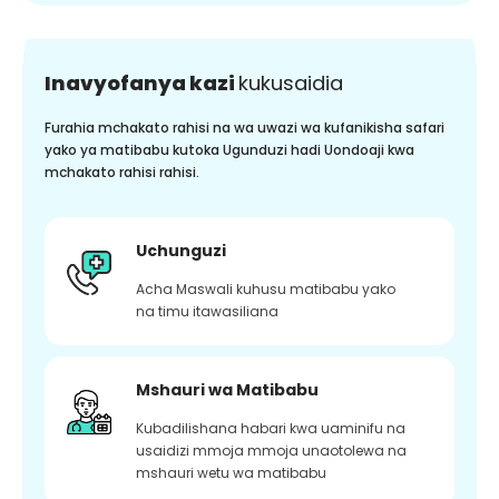
Inavyofanya kazi
kukusaidia
Furahia mchakato rahisi na wa uwazi wa kufanikisha safari
yako ya matibabu kutoka Ugunduzi hadi Uondoaji kwa
mchakato rahisi rahisi.
Uchunguzi
Acha Maswali kuhusu matibabu yako
na timu itawasiliana
Mshauri wa Matibabu
Kubadilishana habari kwa uaminifu na
usaidizi mmoja mmoja unaotolewa na
mshauri wetu wa matibabu