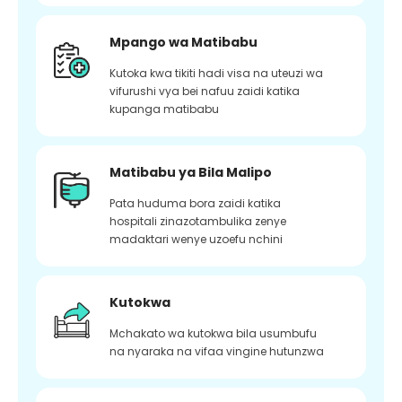
Mpango wa Matibabu
Kutoka kwa tikiti hadi visa na uteuzi wa
vifurushi vya bei nafuu zaidi katika
kupanga matibabu
Matibabu ya Bila Malipo
Pata huduma bora zaidi katika
hospitali zinazotambulika zenye
madaktari wenye uzoefu nchini
Kutokwa
Mchakato wa kutokwa bila usumbufu
na nyaraka na vifaa vingine hutunzwa