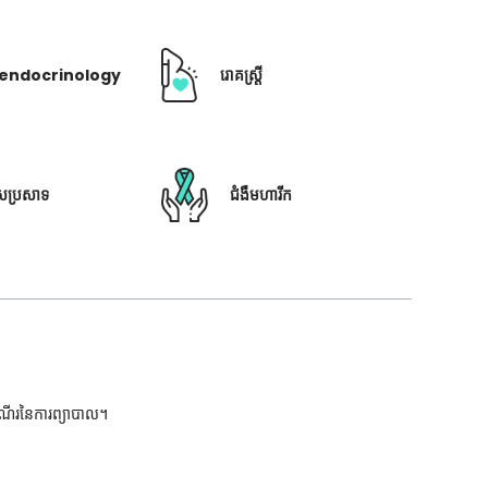
ឺ endocrinology
រោគស្ត្រី
ៃប្រសាទ
ជំងឺមហារីក
ដំណើរនៃការព្យាបាល។