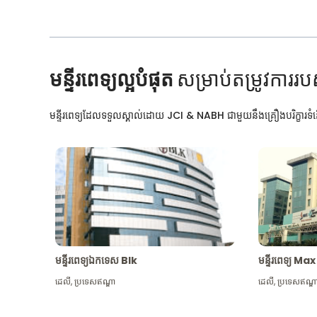
មន្ទីរពេទ្យល្អបំផុត
សម្រាប់តម្រូវការរប
មន្ទីរពេទ្យដែលទទួលស្គាល់ដោយ JCI & NABH ជាមួយនឹងគ្រឿងបរិក្ខារទំនើ
មន្ទីរពេទ្យឯកទេស Blk
មន្ទីរពេទ្យ 
ដេលី
,
ប្រទេសឥណ្ឌា
ដេលី
,
ប្រទេសឥណ្ឌ