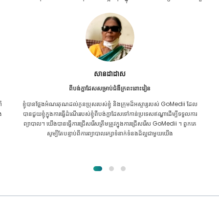
Furkanul អ៊ីស្លាម
ពីបង់ក្លាដែសសម្រាប់ការប្តូរតំរងនោម
ល
ខ្ញុំ​បាន​ផ្តល់​ក្តី​សង្ឃឹម​ទាំង​អស់​ថា ខ្ញុំ​នឹង​អាច​ទទួល​បាន​ការ​ព្យាបាល​គ្រប់​ប្រភេទ​សម្រាប់​
រ
បញ្ហា​តម្រងនោម​របស់​ខ្ញុំ។ វាគ្រាន់តែបន្ទាប់ពីខ្ញុំបានឆ្លងកាត់ GoMedii ជាមួយនឹង
ព្រះគុណរបស់អល់ឡោះហើយបានទាក់ទងពួកគេ។