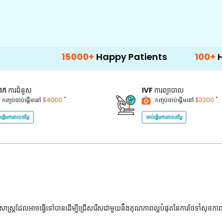
15000+
Happy Patients
100+
Hospitals &
គាក
ការជំនួស
IVF
ការព្យាបាល
*
*
កញ្ចប់ចាប់ផ្តើមនៅ
$4000
កញ្ចប់ចាប់ផ្តើមនៅ
$3200
់ផ្តើមការវាយតម្លៃ
ចាប់ផ្តើមការវាយតម្លៃ
ជ្ជសាស្រ្តដែលអាចធ្វើទៅបានដើម្បីជ្រើសរើសជាមួយនឹងគុណភាពល្អបំផុតនៃការថែទាំសុខភា