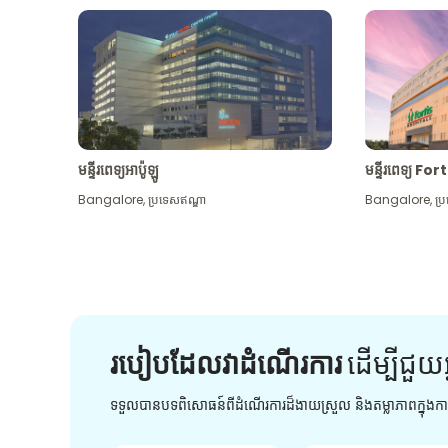
មន្ទីរពេទ្យអាប៉ូឡូ
មន្ទីរពេទ្យ For
Bangalore
,
ប្រទេសឥណ្ឌា
Bangalore
,
ប្
របៀបដែលវាដំណើរការ
ដើម្បី​ជួយ​
ទទួលបានបទពិសោធន៍ពីដំណើរការដ៏ងាយស្រួល និងតម្លាភាពក្នុង