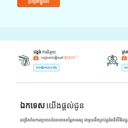
ប្រឹក្សាឥឡូវនេះ
ជង្គង់
ការជំនួស
ត្រ
*
កញ្ចប់ចាប់ផ្តើមនៅ
$3500
ចាប់ផ្តើមការវាយតម្លៃ
ចាប
ឯកទេស
យើងផ្តល់ជូន
ជម្រើសនៃការព្យាបាលដែលមានតម្លៃសមរម្យ ជាមួយនឹងគ្រប់ជួរនៃនីតិវិធីវេ