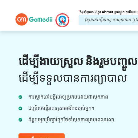
*
កំពុងស្វែងរកនៅក្នុង
Khmer
ផ្លាស់ប្តូរភាសាពីខាង
អត្ថប្រយោជន៍របស់យើង។
ដើម្បីងាយស្រួល និងរួមបញ្ចូ
ការព្យាបាលក្រោយ
តាមដាន
ការថែទាំ
ដើម្បីទទួលបានការព្យាបាល
ទទួលបានជំនួយផ្នែកវេជ្ជសាស្រ្ត និងអ្នកជំងឺ 24x7
ជាមួយនឹងក្រុមរបស់យើងក្នុងការដោះស្រាយបញ្ហារបស់
ការស្នាក់នៅមន្ទីរពេទ្យប្រកបដោយផាសុកភាព
អ្នកគ្រប់ពេលវេលា។ ការធ្វើបច្ចុប្បន្នភាពជាទៀងទាត់លើ
តម្រូវការព្យាបាលរបស់អ្នក។
ជម្រើសមន្ទីរពេទ្យតាមថវិការបស់អ្នក។
ជំនួយអ្នកប្រឹក្សាផ្នែកថែទាំសុខភាពគ្រប់ពេលវេលា