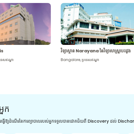
tis
វិទ្យាស្ថាន Narayana នៃវិទ្យាសាស្រ្តបេះដូង
រទេសឥណ្ឌា
Bangalore
,
ប្រទេសឥណ្ឌា
អ្នក
ការធ្វើឱ្យដំណើរនៃការព្យាបាលរបស់អ្នកទទួលបានជោគជ័យពី Discovery ដល់ Disch