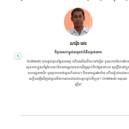
សានដាដាស
ពីបង់ក្លាដែសសម្រាប់ជំងឺក្រពះពោះវៀន
ៃការថែទាំ
ខ្ញុំបានថ្លែងអំណរគុណដល់កូនប្រុសរបស់ខ្ញុំ និងក្រុមដ៏អស្ចារ្យរបស់ GoMedii ដែ
បីតែនៅក្នុង
បានជួយខ្ញុំក្នុងការធ្វើដំណើររបស់ខ្ញុំពីបង់ក្លាដែសទៅកាន់ប្រទេសឥណ្ឌាដើម្បីទទួលកា
ុំបានជាសះ
ព្យាបាល។ យើងបានធ្វើការជ្រើសរើសត្រឹមត្រូវក្នុងការជ្រើសរើស GoMedii ។ ពួកគេ
ii អរគុណ
សូម្បីតែបន្ទាប់ពីការព្យាបាលរក្សាទំនាក់ទំនងដ៏ល្អជាមួយយើង