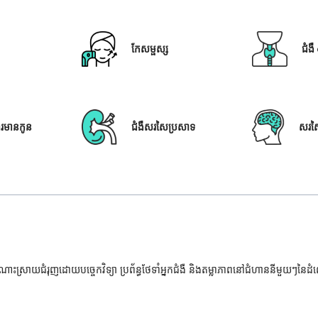
កែសម្ផស្ស
ជំង
ារមានកូន
ជំងឺសរសៃប្រសាទ
សរស
ំណោះស្រាយជំរុញដោយបច្ចេកវិទ្យា ប្រព័ន្ធថែទាំអ្នកជំងឺ និងតម្លាភាពនៅជំហាននីមួយៗនៃ