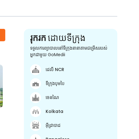
រុករក
ដោយទីក្រុង
ទទួលការព្យាបាលនៅទីក្រុងនានាតាមជម្រើសរបស់
អ្នកជាមួយ GoMedii
ដេលី NCR
ទីក្រុងបុមបៃ
ចេនណៃ
Kolkata
អ៊ីដ្រាបាដ