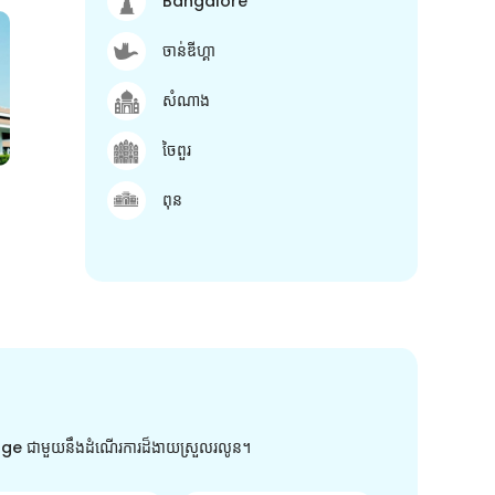
Bangalore
ចាន់ឌីហ្គា
សំណាង
ចៃពួរ
ពុន
arge ជាមួយនឹងដំណើរការដ៏ងាយស្រួលរលូន។