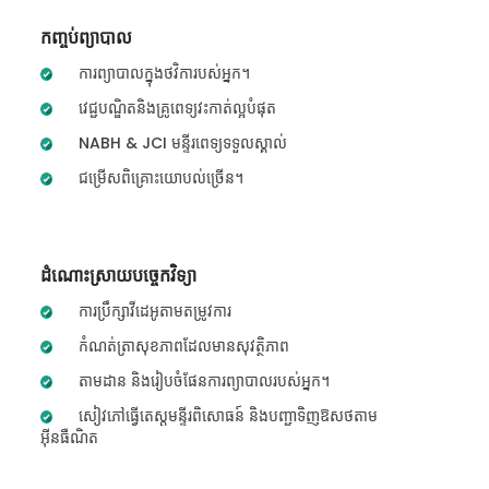
កញ្ចប់ព្យាបាល
ការព្យាបាលក្នុងថវិការបស់អ្នក។
វេជ្ជបណ្ឌិតនិងគ្រូពេទ្យវះកាត់ល្អបំផុត
NABH & JCI មន្ទីរពេទ្យទទួលស្គាល់
ជម្រើសពិគ្រោះយោបល់ច្រើន។
ដំណោះស្រាយបច្ចេកវិទ្យា
ការប្រឹក្សាវីដេអូតាមតម្រូវការ
កំណត់ត្រាសុខភាពដែលមានសុវត្ថិភាព
តាមដាន និងរៀបចំផែនការព្យាបាលរបស់អ្នក។
សៀវភៅធ្វើតេស្តមន្ទីរពិសោធន៍ និងបញ្ជាទិញឱសថតាម
អ៊ីនធឺណិត