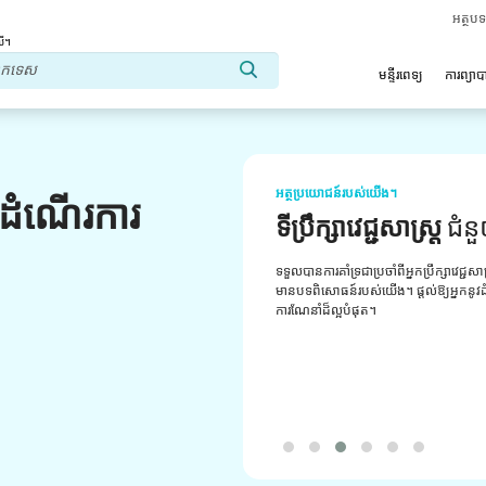
អត្ថប
លើ។
មន្ទីរពេទ្យ
ការព្យា
អត្ថប្រយោជន៍របស់យើង។
លដំណើរការ
ទីប្រឹក្សាវេជ្ជសាស្ត្រ
ជំន
ទទួលបានការគាំទ្រជាប្រចាំពីអ្នកប្រឹក្សាវេជ្ជសា
មានបទពិសោធន៍របស់យើង។ ផ្តល់ឱ្យអ្នកនូវដំប
ការណែនាំដ៏ល្អបំផុត។