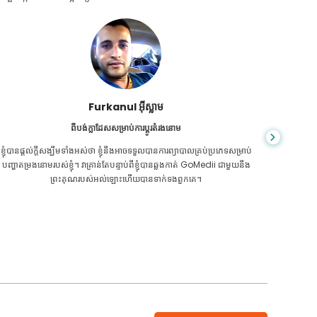
ជា សារ៉ាត់
ពីប្រទេសកម្ពុជាសម្រាប់ CKD
CKD គឺ​ជា​ស្ថានភាព​ពេញ​មួយ​ជីវិត​ដែល​កាន់តែ​អាក្រក់​ទៅៗ។ ខ្ញុំបានរងទុក្ខវាយូ
អ្នក​មិន​ដឹ
រហើយ ទីបំផុត GoMedii និងដៃគូរបស់គេម្នាក់នៅកម្ពុជា បានជួយខ្ញុំឱ្យដឹងថា វា
ក្រិន​ថ្លើម
ដល់ពេលថែរក្សាសុខភាពរបស់ខ្ញុំហើយ។
ទេ។ 