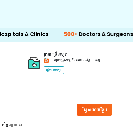
 Clinics
500+
Doctors & Surgeons
14+
La
រុករក
ច្រើនទៀត
កញ្ចប់វេជ្ជសាស្ត្រដែលមានតម្លៃសមរម្យ
ផ្ញើការសាកសួរ
ស្វែងយល់បន្ថែម
ពនៅក្នុងប្រទេស។