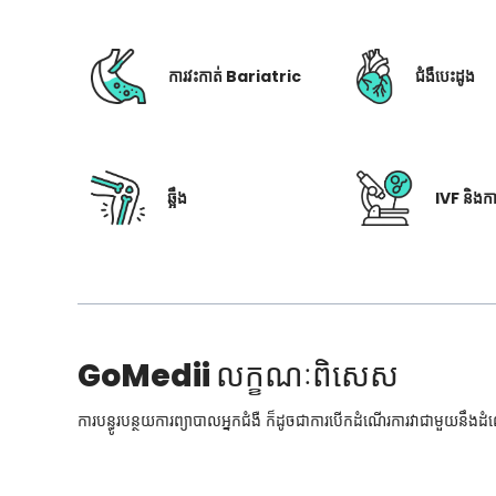
ការវះកាត់ Bariatric
ជំងឺបេះដូង
ឆ្អឹង
IVF និងក
GoMedii
លក្ខណៈពិសេស
ការបន្ធូរបន្ថយការព្យាបាលអ្នកជំងឺ ក៏ដូចជាការបើកដំណើរការវាជាមួយនឹងដ