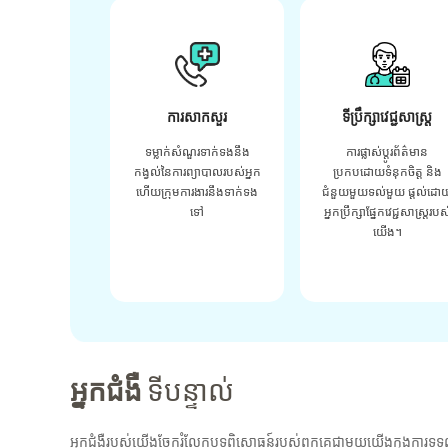
ការសាកសួរ
ទីប្រឹក្សាវេជ្ជសាស្ត្រ
ទម្លាក់សំណួរទាក់ទងនឹង
ការផ្លាស់ប្តូរព័ត៌មាន
កង្វល់នៃការព្យាបាលរបស់អ្នក
ប្រកបដោយទំនុកចិត្ត និង
ហើយក្រុមការងារនឹងទាក់ទង
ជំនួយមួយទល់មួយ ផ្តល់ដោ
ទៅ
អ្នកប្រឹក្សាផ្នែកវេជ្ជសាស្រ្តរបស
យើង។
អ្នកជំងឺ
ទីបន្ទាល់
អ្នកជំងឺរបស់យើងចែករំលែកបទពិសោធន៍របស់ពួកគេជាមួយយើងក្នុងការទទួ