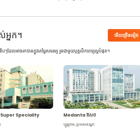
ស់អ្នក។
មើល​ច្រើន​ទៀត
បៗដែលអាចរកបានក្នុងតម្លៃសមរម្យ រួមជាមួយបុគ្គលិកពេទ្យល្អបំផុត។
Max Super Speciality
Medanta ឱសថ
ា
ហ្គូរូក្រាម
,
ប្រទេសឥណ្ឌា