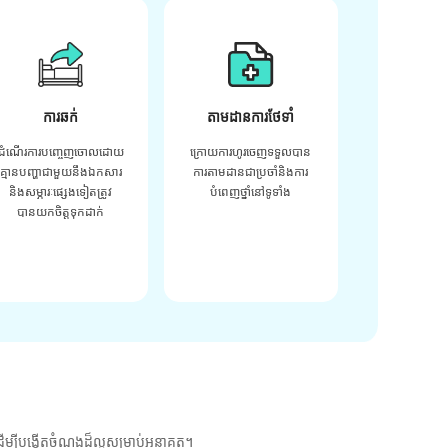
ការឆក់
តាមដានការថែទាំ
ដំណើរការបញ្ចេញចោលដោយ
ក្រោយ​ការ​ហូរ​ចេញ​ទទួល​បាន​
គ្មានបញ្ហាជាមួយនឹងឯកសារ
ការ​តាមដាន​ជា​ប្រចាំ​និង​ការ​
និងសម្ភារៈផ្សេងទៀតត្រូវ
បំពេញ​ថ្នាំ​នៅ​ទូទាំង​
បានយកចិត្តទុកដាក់
ម្បីបង្កើតចំណងដ៏ល្អសម្រាប់អនាគត។