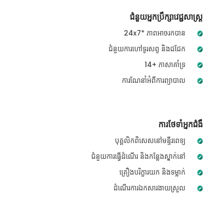
ជំនួយអ្នកប្រឹក្សាវេជ្ជសាស្ត្រ
24x7* ភាពអាចរកបាន
ជំនួយការហៅទូរសព្ទ និងជជែក
14+ ភាសាគាំទ្រ
ការណែនាំអំពីការព្យាបាល
ការថែទាំអ្នកជំងឺ
បុគ្គលិកពិសេសនៅមន្ទីរពេទ្យ
ជំនួយការធ្វើដំណើរ និងកន្លែងស្នាក់នៅ
គ្រឿងបរិក្ខារយក និងទម្លាក់
ដំណើរការឯកសារងាយស្រួល