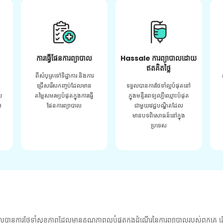
ការធ្វើផែនការព្យាបាល
Hassale ការព្យាបាលដោយ
ឥតគិតថ្លៃ
ពីសំបុត្រទៅទិដ្ឋាការ និងការ
ជ្រើសរើសកញ្ចប់ដែលមាន
ទទួលបានការថែទាំល្អបំផុតនៅ
យ
តម្លៃសមរម្យបំផុតក្នុងការធ្វើ
ក្នុងមន្ទីរពេទ្យល្បីឈ្មោះបំផុត
់
ផែនការព្យាបាល
ជាមួយវេជ្ជបណ្ឌិតដែល
មានបទពិសោធន៍នៅក្នុង
ប្រទេស
លបានការថែទាំសុខភាពដែលមានគុណភាពល្អបំផុតក្នុងដំណើរនៃការព្យាបាលរបស់ពួកគេ ដើ