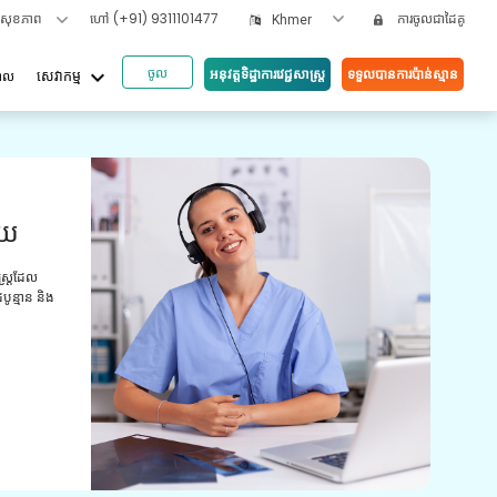
ទសុខភាព
ហៅ
(+91) 9311101477
ការចូលជាដៃគូ
Khmer
ចូល
keyboard_arrow_down
អនុវត្តទិដ្ឋាការវេជ្ជសាស្រ្ត
ទទួលបានការប៉ាន់ស្មាន
បាល
សេវាកម្ម
អត្ថប
ួយ
វី
យោ
ស្ត្រដែល
ូន្មាន និង
ការពិ
មានបទ
ព្យាប
ថែទាំ