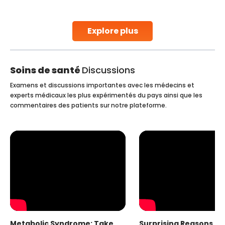
parenthood. Skilled technicians collect sperm using
specialized procedures to ensure optimal quality. Once
collected, they process the
Explore plus
Continue Reading
Soins de santé
Discussions
Examens et discussions importantes avec les médecins et
experts médicaux les plus expérimentés du pays ainsi que les
commentaires des patients sur notre plateforme.
Metabolic Syndrome: Take
Surprising Reasons fo