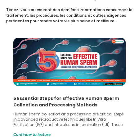
Tenez-vous au courant des dernières informations concernant le
traitement, les procédures, les conditions et autres exigences
pertinentes pour rendre votre vie plus saine et meilleure.
5 Essential Steps for Effective Human Sperm
Collection and Processing Methods
Human sperm collection and processing are critical steps
in advanced reproductive techniques like In Vitro
Fertilization (IVF) and intrauterine insemination (IUI). These
methods enable medical professionals to tackle fertility
Continuer la lecture
challenges and help couples achieve their dream of