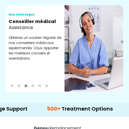
Nos avantages
N
Conseiller médical
V
Assistance
C
Obtenez un soutien régulier de
C
nos conseillers médicaux
n
expérimentés. Vous apporter
e
les meilleurs conseils et
t
orientations.
p
d
ort
500+
Treatment Options
Genou
Remplacement