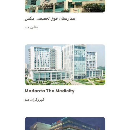
بیمارستان فوق تخصصی مکس
دهلی
,
هند
Medanta The Medicity
گوروگرام
,
هند