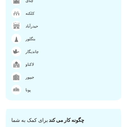
چنای
کلکته
حیدرآباد
بنگلور
چاندیگار
لاکناو
جیپور
پونا
چگونه کار می کند
برای کمک به شما