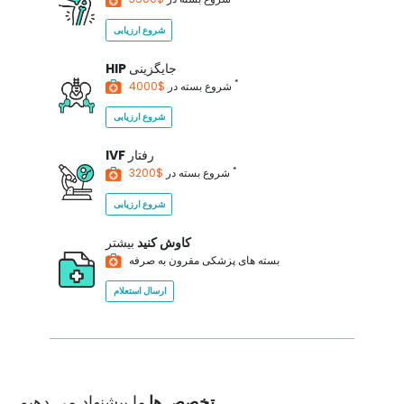
شروع ارزیابی
جایگزینی
HIP
*
$4000
شروع بسته در
شروع ارزیابی
رفتار
IVF
*
$3200
شروع بسته در
شروع ارزیابی
کاوش کنید
بیشتر
بسته های پزشکی مقرون به صرفه
ارسال استعلام
تخصص ها
ما پیشنهاد می دهیم