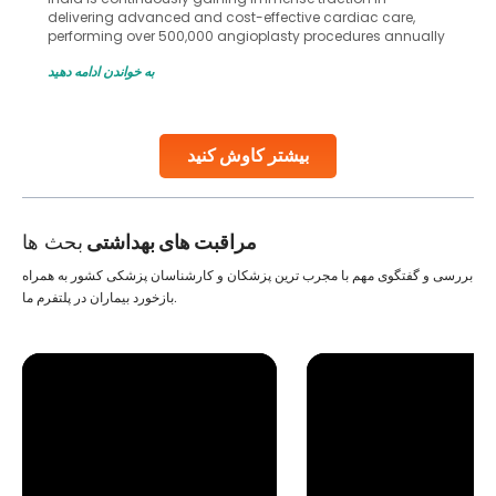
delivering advanced and cost-effective cardiac care,
performing over 500,000 angioplasty procedures annually
with a success rate exceeding 90%. Patients across the
به خواندن ادامه دهید
globe are searching for treatments like angioplasty and
stent placement in Indian hospitals, owing to the
combination of high-quality care and affordability.
Studies, such as one published
بیشتر کاوش کنید
Continue Reading
مراقبت های بهداشتی
بحث ها
بررسی و گفتگوی مهم با مجرب ترین پزشکان و کارشناسان پزشکی کشور به همراه
بازخورد بیماران در پلتفرم ما.