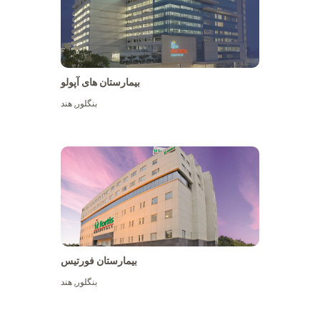
بیمارستان های آپولو
بنگلور
,
هند
بیشتر ببینید
بیمارستان فورتیس
بنگلور
,
هند