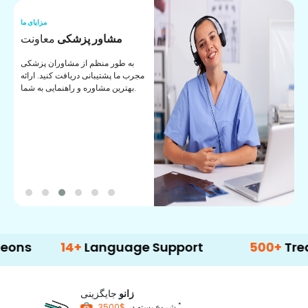
ما
مزایای ما
ا
مشاور پزشکی
معاونت
ن
به طور منظم از مشاوران پزشکی
ان
مجرب ما پشتیبانی دریافت کنید. ارائه
ی
بهترین مشاوره و راهنمایی به شما.
14+
Language Support
500+
Treatment 
زانو
جایگزینی
*
$3500
شروع بسته در