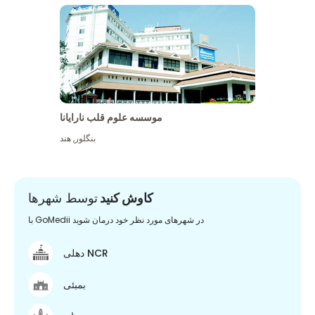
موسسه علوم قلب نارایانا
بنگلور
,
هند
کاوش کنید
توسط شهرها
با GoMedii در شهرهای مورد نظر خود درمان شوید
دهلی NCR
بمبئی