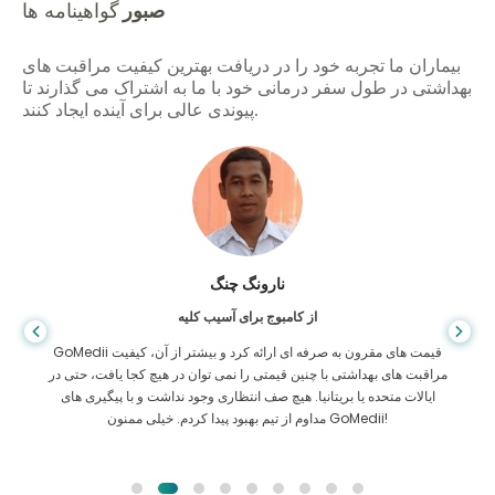
صبور
گواهینامه ها
بیماران ما تجربه خود را در دریافت بهترین کیفیت مراقبت های
بهداشتی در طول سفر درمانی خود با ما به اشتراک می گذارند تا
پیوندی عالی برای آینده ایجاد کنند.
شاندا داس
از بنگلادش برای گوارش
من از پسرم و تیم درخشان GoMedii که در سفر من از بنگلادش به هند برای
درمان به من کمک کردند تشکر کرده ام. ما در انتخاب GoMedii انتخاب
درستی کردیم. آنها حتی پس از درمان پیوند خوبی با ما حفظ می کنند