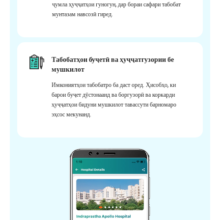
ҷумла ҳуҷҷатҳои гуногун, дар бораи сафари табобат
мунтазам навсозӣ гиред.
Табобатҳои буҷетӣ ва ҳуҷҷатгузории бе
мушкилот
Имкониятҳои табобатро ба даст оред. Ҳисобҳо, ки
барои буҷет дӯстонаанд ва боргузорӣ ва коркарди
ҳуҷҷатҳои бидуни мушкилот тавассути барномаро
эҳсос мекунанд.