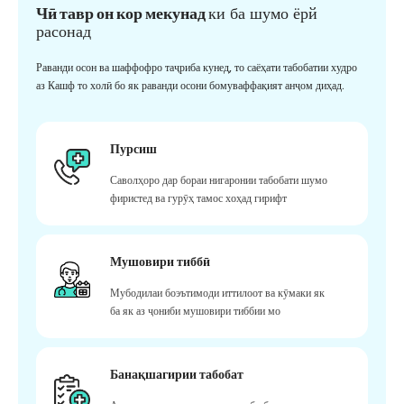
Чӣ тавр он кор мекунад
ки ба шумо ёрй
расонад
Раванди осон ва шаффофро таҷриба кунед, то саёҳати табобатии худро
аз Кашф то холӣ бо як раванди осони бомуваффақият анҷом диҳад.
Пурсиш
Саволҳоро дар бораи нигаронии табобати шумо
фиристед ва гурӯҳ тамос хоҳад гирифт
Мушовири тиббӣ
Мубодилаи боэътимоди иттилоот ва кӯмаки як
ба як аз ҷониби мушовири тиббии мо
Банақшагирии табобат