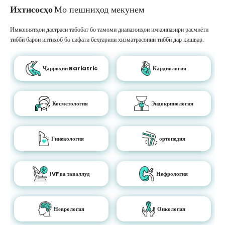
Ихтисосҳо
Мо пешниҳод мекунем
Имкониятҳои дастраси табобат бо тамоми диапазонҳои имконпазири расмиёти
тиббӣ барои интихоб бо сифати беҳтарини хизматрасонии тиббӣ дар кишвар.
Ҷарроҳии Bariatric
Кардиология
Косметология
Эндокринология
Гинекология
ортопедия
IVF ва таваллуд
Нефрология
Неврология
Онкология