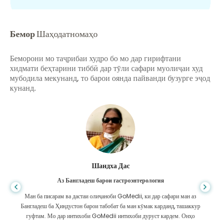
Бемор
Шаҳодатномаҳо
Беморони мо таҷрибаи худро бо мо дар гирифтани
хидмати беҳтарини тиббӣ дар тӯли сафари муолиҷаи худ
мубодила мекунанд, то барои оянда пайванди бузурге эҷод
кунанд.
Шандха Дас
Аз Бангладеш барои гастроэнтерология
Ман ба писарам ва дастаи олиҷаноби GoMedii, ки дар сафари ман аз
Бангладеш ба Ҳиндустон барои табобат ба ман кӯмак карданд, ташаккур
гуфтам. Мо дар интихоби GoMedii интихоби дуруст кардем. Онҳо