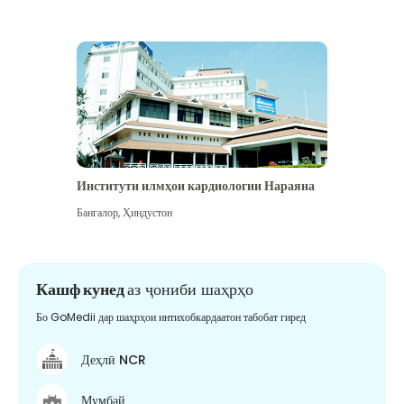
Институти илмҳои кардиологии Нараяна
Бангалор
,
Ҳиндустон
Кашф кунед
аз ҷониби шаҳрҳо
Бо GoMedii дар шаҳрҳои интихобкардаатон табобат гиред
Деҳлӣ NCR
Мумбай