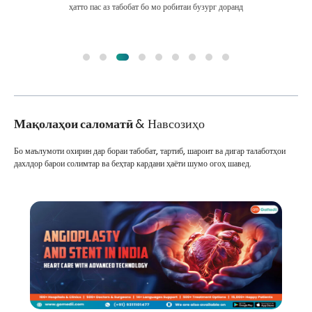
ҳатто пас аз табобат бо мо робитаи бузург доранд
Мақолаҳои саломатӣ
& Навсозиҳо
Бо маълумоти охирин дар бораи табобат, тартиб, шароит ва дигар талаботҳои
дахлдор барои солимтар ва беҳтар кардани ҳаёти шумо огоҳ шавед.