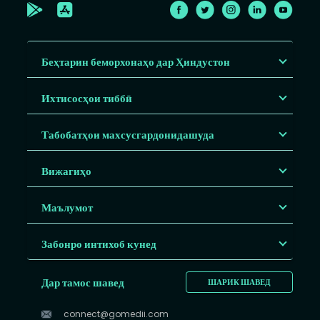
Беҳтарин беморхонаҳо дар Ҳиндустон
Ихтисосҳои тиббӣ
Табобатҳои махсусгардонидашуда
Вижагиҳо
Маълумот
Забонро интихоб кунед
Дар тамос шавед
ШАРИК ШАВЕД
connect@gomedii.com