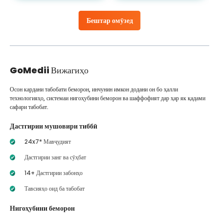
Бештар омӯзед
GoMedii
Вижагиҳо
Осон кардани табобати беморон, инчунин имкон додани он бо ҳалли
технологияҳо, системаи нигоҳубини беморон ва шаффофият дар ҳар як қадами
сафари табобат.
Дастгирии мушовири тиббӣ
24x7* Мавҷудият
Дастгирии занг ва сӯҳбат
14+ Дастгирии забонҳо
Тавсияҳо оид ба табобат
Нигоҳубини беморон