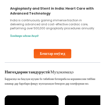
Angioplasty and Stent in India: Heart Care with
Advanced Technology
India is continuously gaining immense traction in
delivering advanced and cost-effective cardiac care,
performing over 500,000 angioplasty procedures annually
with a success rate exceeding 90%. Patients across the
Хонданро идома диҳед
globe are searching for treatments like angioplasty and
stent placement in Indian hospitals, owing to the
combination of high-quality care and affordability.
Studies, such as one published
Бештар омӯзед
Continue Reading
Нигоҳдории тандурустӣ
Муҳокимаҳо
Баррасиҳо ва баҳсҳои муҳим бо табибони ботаҷриба ва коршиносони тиббии
кишвар дар баробари фикру мулоҳизаҳои беморон дар платформаи мо.