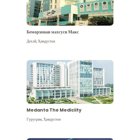
Беморхонаи махсуси Макс
Дехлй
,
Ҳиндустон
Medanta The Mediciity
Гуруграм
,
Ҳиндустон