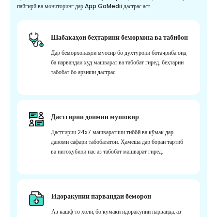
пайгирӣ ва мониторинг дар App GoMedii дастрас аст.
Шабакаҳои беҳтарини беморхона ва табибон
Дар беморхонаҳои муосир бо духтурони ботаҷриба оид
ба парвандаи худ машварат ва табобат гиред. беҳтарин
табобат бо арзиши дастрас.
Дастгирии доимии мушовир
Дастгирии 24x7 машваратчии тиббӣ ва кӯмак дар
давоми сафари табобататон. Ҳамеша дар бораи тартиб
ва нигоҳубини пас аз табобат машварат гиред.
Идоракунии парвандаи беморон
Аз кашф то холӣ, бо кӯмаки идоракунии парванда, аз