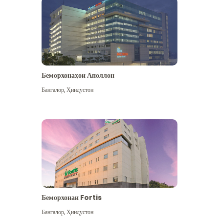
Беморхонаҳои Аполлон
Бангалор
,
Ҳиндустон
Бештар дидан
Беморхонаи Fortis
Бангалор
,
Ҳиндустон