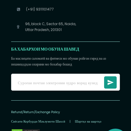
(+91) 9311101477
96, block C, Sector 65, Noida,
Uttar Pradesh, 201301
БА ХАБАРХОИ МО ОБУНА ШАВЕД
Ба маслиҳати саломатӣ ва фитнеси мо обунаи ройгон гиред ва аз
пешниҳодҳои охирини мо бохабар бошед
Refund/Return/Exchange Policy
Сиёсати Корбурди Маълумоти Шахсӣ
|
Шартҳо ва шартҳо