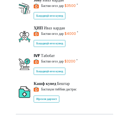
зону
Иваз кардан
*
Бастаи оғоз дар
$3500
Баҳодиҳӣ оғоз кунед
ҲИП
Иваз кардан
*
Бастаи оғоз дар
$4000
Баҳодиҳӣ оғоз кунед
IVF
Табобат
*
Бастаи оғоз дар
$3200
Баҳодиҳӣ оғоз кунед
Кашф кунед
Бештар
Бастаҳои тиббии дастрас
Ирсоли дархост