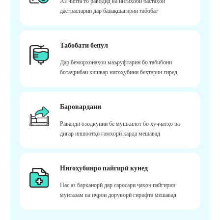
Аз чипта то раводид ва интихоби бастаҳои
дастрастарин дар банақшагирии табобат
Табобати бепул
Дар беморхонаҳои маъруфтарин бо табибони
ботаҷрибаи кишвар нигоҳубини беҳтарин гиред
Баровардани
Раванди озодкунии бе мушкилот бо ҳуҷҷатҳо ва
дигар иншоотҳо ғамхорӣ карда мешавад
Нигоҳубинро пайгирӣ кунед
Пас аз барканорӣ дар саросари ҷаҳон пайгирии
мунтазам ва иҷрои доруворӣ гирифта мешавад