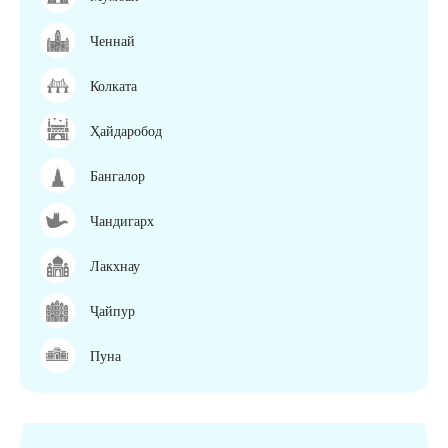
Ченнай
Колката
Ҳайдаробод
Бангалор
Чандигарх
Лакхнау
Ҷайпур
Пуна