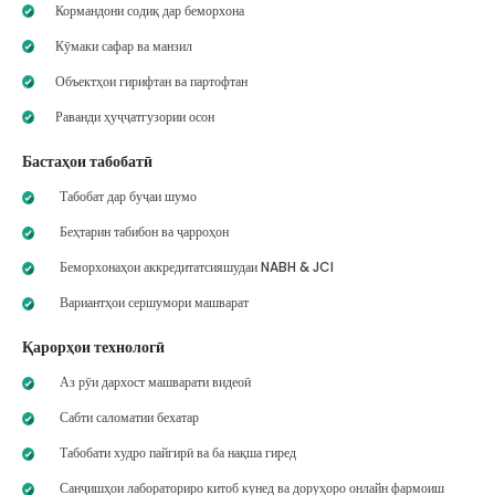
Кормандони содиқ дар беморхона
Кӯмаки сафар ва манзил
Объектҳои гирифтан ва партофтан
Раванди ҳуҷҷатгузории осон
Бастаҳои табобатӣ
Табобат дар буҷаи шумо
Беҳтарин табибон ва ҷарроҳон
Беморхонаҳои аккредитатсияшудаи NABH & JCI
Вариантҳои сершумори машварат
Қарорҳои технологӣ
Аз рӯи дархост машварати видеоӣ
Сабти саломатии бехатар
Табобати худро пайгирӣ ва ба нақша гиред
Санҷишҳои лабораториро китоб кунед ва доруҳоро онлайн фармоиш