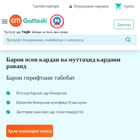
shopping_cart
Тартиби пайгирӣ
Воридшавии шарикон
Ароба
menu
Даромад
*
Ҷустуҷӯ дар
Tajik
Забонро аз боло иваз кунед.
Барои осон кардан ва муттаҳид кардани
раванд
Барои гирифтани табобат
Истгоҳи бароҳат дар беморхона
Интихоби беморхона мувофиқи буҷаи шумо
Дастгирии ҳама вақт дар соҳаи тандурустӣ
Ҳоло машварат кунед