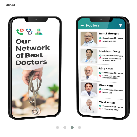
диҳед