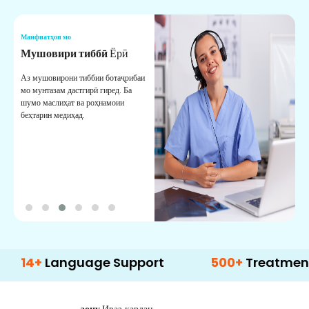
Манфиатҳои мо
М
Мушовири тиббӣ
Ёрӣ
В
М
Аз мушовирони тиббии ботаҷрибаи
мо мунтазам дастгирӣ гиред. Ба
М
шумо маслиҳат ва роҳнамоии
б
беҳтарин медиҳад.
д
б
Language Support
500+
Treatment Optio