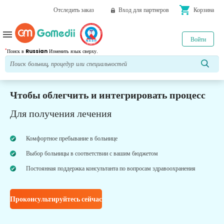
shopping_cart
Отследить заказ
Вход для партнеров
Корзина
menu
Войти
*
Поиск в
Russian
Изменить язык сверху.
Чтобы облегчить и интегрировать процесс
Для получения лечения
Комфортное пребывание в больнице
Выбор больницы в соответствии с вашим бюджетом
Постоянная поддержка консультанта по вопросам здравоохранения
Проконсультируйтесь сейчас