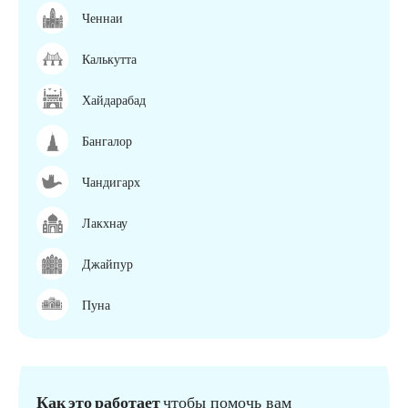
Ченнаи
Калькутта
Хайдарабад
Бангалор
Чандигарх
Лакхнау
Джайпур
Пуна
Как это работает
чтобы помочь вам