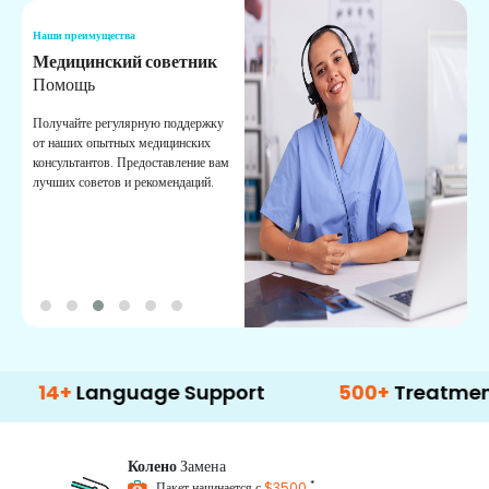
Наши преимущества
Н
Медицинский советник
О
Помощь
К
Получайте регулярную поддержку
О
от наших опытных медицинских
с
консультантов. Предоставление вам
п
лучших советов и рекомендаций.
в
о
Language Support
500+
Treatment Optio
Колено
Замена
*
Пакет начинается с
$3500