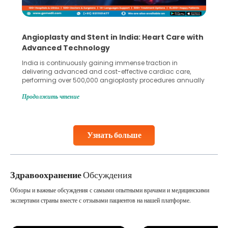
Angioplasty and Stent in India: Heart Care with
Advanced Technology
India is continuously gaining immense traction in
delivering advanced and cost-effective cardiac care,
performing over 500,000 angioplasty procedures annually
with a success rate exceeding 90%. Patients across the
Продолжить чтение
globe are searching for treatments like angioplasty and
stent placement in Indian hospitals, owing to the
combination of high-quality care and affordability.
Studies, such as one published
Узнать больше
Continue Reading
Здравоохранение
Обсуждения
Обзоры и важные обсуждения с самыми опытными врачами и медицинскими
экспертами страны вместе с отзывами пациентов на нашей платформе.