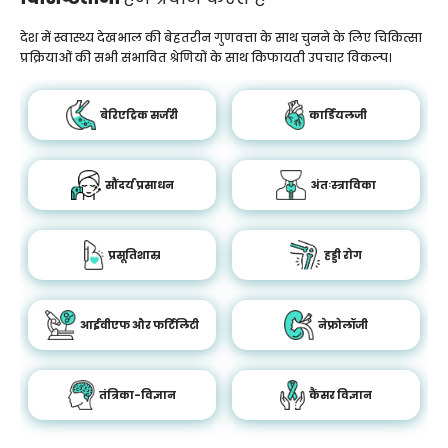
देश में स्वास्थ्य देखभाल की बेहतरीन गुणवत्ता के साथ चुनने के लिए चिकित्सा
प्रक्रियाओं की सभी संभावित श्रेणियों के साथ किफायती उपचार विकल्प।
बेरिएट्रिक सर्जरी
कार्डियलजी
सौंदर्य प्रसाधन
अंतःस्त्राविका
प्रसूतिशास्र
हड्डी रोग
आईवीएफ और फर्टिलिटी
नेफ्रोलॉजी
तंत्रिका-विज्ञान
कैंसर विज्ञान