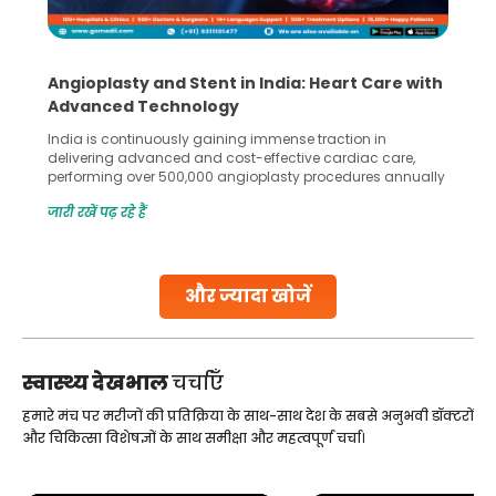
Angioplasty and Stent in India: Heart Care with
Advanced Technology
India is continuously gaining immense traction in
delivering advanced and cost-effective cardiac care,
performing over 500,000 angioplasty procedures annually
with a success rate exceeding 90%. Patients across the
जारी रखें पढ़ रहे हैं
globe are searching for treatments like angioplasty and
stent placement in Indian hospitals, owing to the
combination of high-quality care and affordability.
Studies, such as one published
और ज्यादा खोजें
Continue Reading
स्वास्थ्य देखभाल
चर्चाएँ
हमारे मंच पर मरीजों की प्रतिक्रिया के साथ-साथ देश के सबसे अनुभवी डॉक्टरों
और चिकित्सा विशेषज्ञों के साथ समीक्षा और महत्वपूर्ण चर्चा।