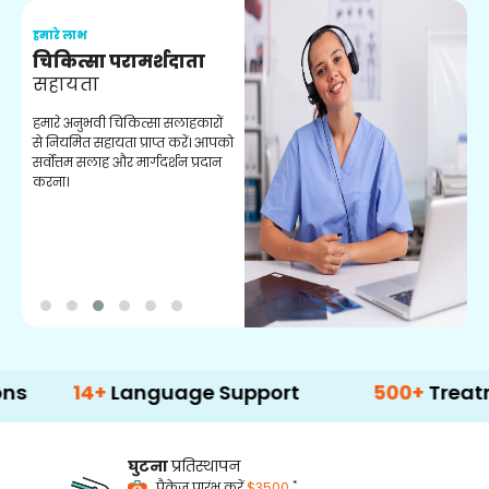
हमारे लाभ
ह
चिकित्सा परामर्शदाता
सहायता
व
हमारे अनुभवी चिकित्सा सलाहकारों
ब
से नियमित सहायता प्राप्त करें। आपको
व
सर्वोत्तम सलाह और मार्गदर्शन प्रदान
ह
करना।
ऑ
14+
Language Support
500+
Treatment Op
घुटना
प्रतिस्थापन
*
पैकेज प्रारंभ करें
$3500