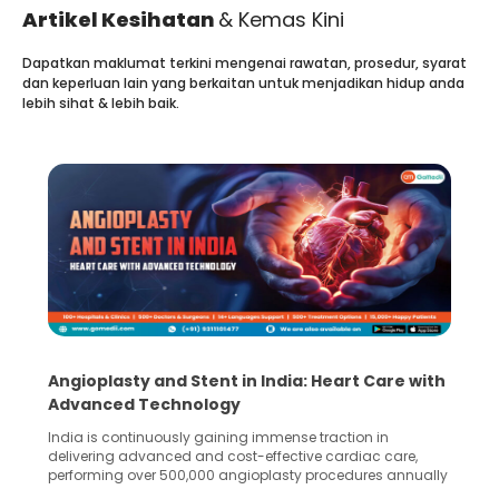
Artikel Kesihatan
& Kemas Kini
Dapatkan maklumat terkini mengenai rawatan, prosedur, syarat
dan keperluan lain yang berkaitan untuk menjadikan hidup anda
lebih sihat & lebih baik.
5 Essential Steps for Effective Human Sperm
Collection and Processing Methods
Human sperm collection and processing are critical steps
in advanced reproductive techniques like In Vitro
Fertilization (IVF) and intrauterine insemination (IUI). These
methods enable medical professionals to tackle fertility