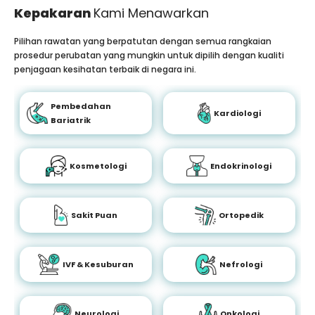
Kepakaran
Kami Menawarkan
Pilihan rawatan yang berpatutan dengan semua rangkaian
prosedur perubatan yang mungkin untuk dipilih dengan kualiti
penjagaan kesihatan terbaik di negara ini.
Pembedahan
Kardiologi
Bariatrik
Kosmetologi
Endokrinologi
Sakit Puan
Ortopedik
IVF & Kesuburan
Nefrologi
Neurologi
Onkologi