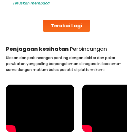
Teruskan membaca
challenges and help couples achieve their dream of
parenthood. Skilled technicians collect sperm using
specialized procedures to ensure optimal quality. Once
collected, they process the
Terokai Lagi
Continue Reading
Penjagaan kesihatan
Perbincangan
Ulasan dan perbincangan penting dengan doktor dan pakar
perubatan yang paling berpengalaman di negara ini bersama-
sama dengan maklum balas pesakit di platform kami.