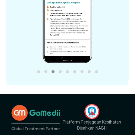
Platform Penjagaan Kesihatan
Disahkan NABH