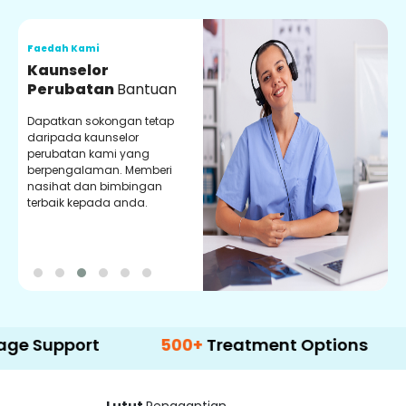
Faedah Kami
F
Kaunselor
V
Perubatan
Bantuan
P
Dapatkan sokongan tetap
P
daripada kaunselor
d
perubatan kami yang
p
berpengalaman. Memberi
m
nasihat dan bimbingan
m
terbaik kepada anda.
p
k
port
500+
Treatment Options