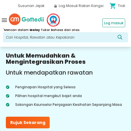
shopping_cart
Susunan Jejak
Log Masuk Rakan Kongsi
Troli
menu
Log masuk
*
Mencari dalam
Malay
Tukar Bahasa dari atas.
Untuk Memudahkan &
Mengintegrasikan Proses
Untuk mendapatkan rawatan
Penginapan Hospital yang Selesa
Pilihan hospital mengikut bajet anda
Sokongan Kaunselor Penjagaan Kesihatan Sepanjang Masa
Rujuk Sekarang