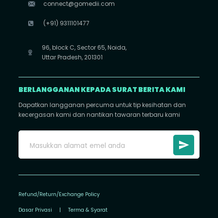
connect@gomedii.com
(+91) 9311101477
96, block C, Sector 65, Noida,
Uttar Pradesh, 201301
BERLANGGANAN KEPADA SURAT BERITA KAMI
Dapatkan langganan percuma untuk tip kesihatan dan
kecergasan kami dan nantikan tawaran terbaru kami
Refund/Return/Exchange Policy
Dasar Privasi
|
Terma & Syarat