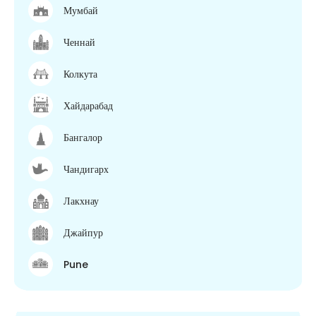
Мумбай
Ченнай
Колкута
Хайдарабад
Бангалор
Чандигарх
Лакхнау
Джайпур
Pune