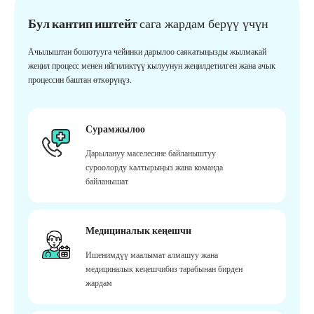
Бул кантип иштейт
сага жардам берүү үчүн
Ачылыштан бошотууга чейинки дарылоо саякатыңызды жылмакай
жеңил процесс менен ийгиликтүү кылуунун жеңилдетилген жана ачык
процессин баштан өткөрүңүз.
Сурамжылоо
Дарылануу маселесине байланыштуу
суроолорду калтырыңыз жана команда
байланышат
Медициналык кеңешчи
Ишенимдүү маалымат алмашуу жана
медициналык кеңешчибиз тарабынан бирден
жардам