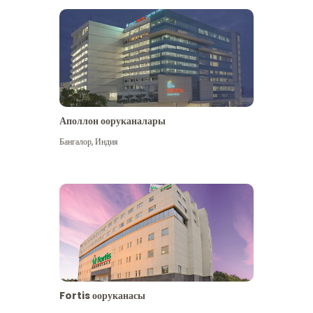
Аполлон ооруканалары
Көбүрөөк көрүү
Бангалор
,
Индия
Fortis ооруканасы