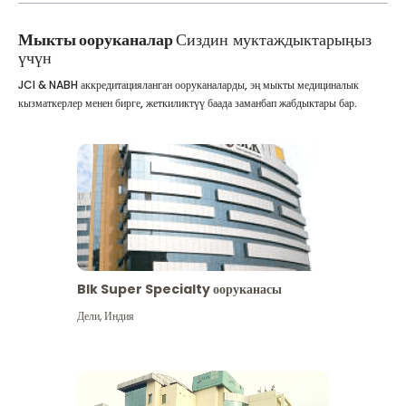
Мыкты ооруканалар
Сиздин муктаждыктарыңыз
үчүн
JCI & NABH аккредитацияланган ооруканаларды, эң мыкты медициналык
кызматкерлер менен бирге, жеткиликтүү баада заманбап жабдыктары бар.
Blk Super Specialty ооруканасы
Дели
,
Индия