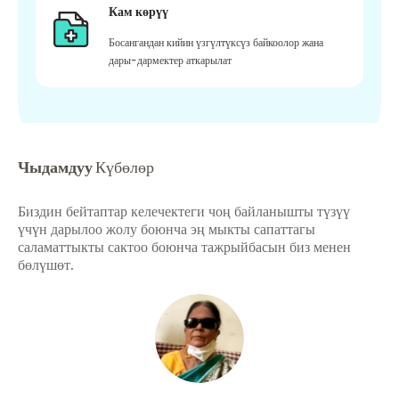
Кам көрүү
Босангандан кийин үзгүлтүксүз байкоолор жана
дары-дармектер аткарылат
Чыдамдуу
Күбөлөр
Биздин бейтаптар келечектеги чоң байланышты түзүү
үчүн дарылоо жолу боюнча эң мыкты сапаттагы
саламаттыкты сактоо боюнча тажрыйбасын биз менен
бөлүшөт.