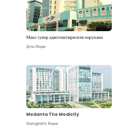
Макс супер адистештирилген оорукана
Дели
,
Индия
Medanta The Medicity
Gurugram
,
Индия