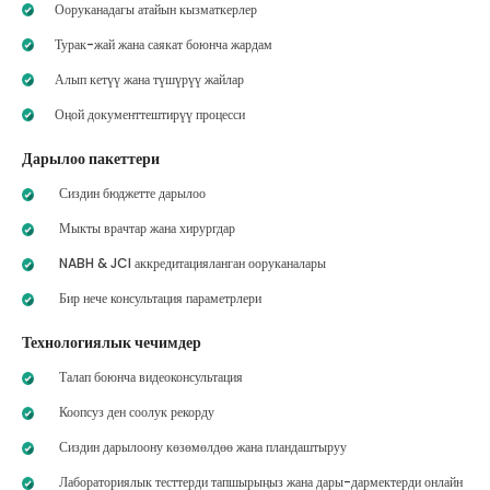
Ооруканадагы атайын кызматкерлер
Турак-жай жана саякат боюнча жардам
Алып кетүү жана түшүрүү жайлар
Оңой документтештирүү процесси
Дарылоо пакеттери
Сиздин бюджетте дарылоо
Мыкты врачтар жана хирургдар
NABH & JCI аккредитацияланган ооруканалары
Бир нече консультация параметрлери
Технологиялык чечимдер
Талап боюнча видеоконсультация
Коопсуз ден соолук рекорду
Сиздин дарылоону көзөмөлдөө жана пландаштыруу
Лабораториялык тесттерди тапшырыңыз жана дары-дармектерди онлайн