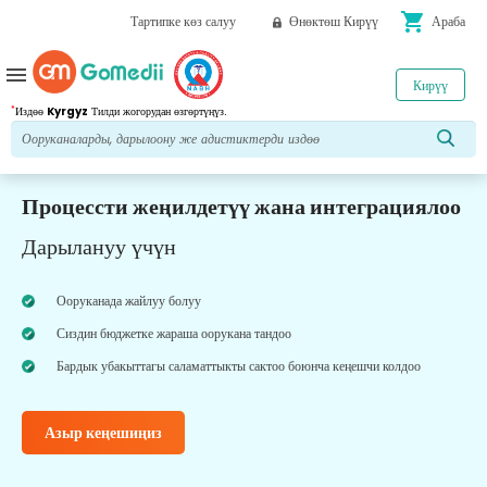
shopping_cart
Тартипке көз салуу
Өнөктөш Кирүү
Араба
menu
Кирүү
*
Издөө
Kyrgyz
Тилди жогорудан өзгөртүңүз.
Процессти жеңилдетүү жана интеграциялоо
Дарылануу үчүн
Ооруканада жайлуу болуу
Сиздин бюджетке жараша оорукана тандоо
Бардык убакыттагы саламаттыкты сактоо боюнча кеңешчи колдоо
Азыр кеңешиңиз