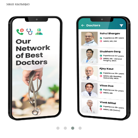
заказ кылыңыз