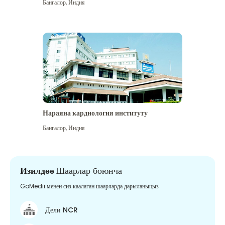
Бангалор
,
Индия
Нараяна кардиология институту
Бангалор
,
Индия
Изилдөө
Шаарлар боюнча
GoMedii менен сиз каалаган шаарларда дарыланыңыз
Дели NCR