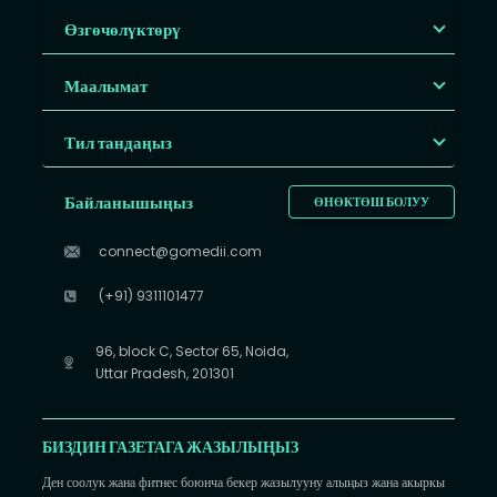
Өзгөчөлүктөрү
Маалымат
Тил тандаңыз
Байланышыңыз
ӨНӨКТӨШ БОЛУУ
connect@gomedii.com
(+91) 9311101477
96, block C, Sector 65, Noida,
Uttar Pradesh, 201301
БИЗДИН ГАЗЕТАГА ЖАЗЫЛЫҢЫЗ
Ден соолук жана фитнес боюнча бекер жазылууну алыңыз жана акыркы