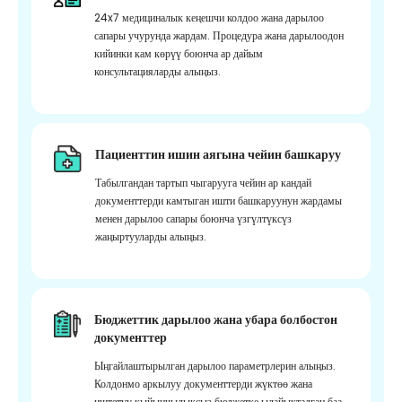
24x7 медициналык кеңешчи колдоо жана дарылоо
сапары учурунда жардам. Процедура жана дарылоодон
кийинки кам көрүү боюнча ар дайым
консультацияларды алыңыз.
Пациенттин ишин аягына чейин башкаруу
Табылгандан тартып чыгарууга чейин ар кандай
документтерди камтыган ишти башкаруунун жардамы
менен дарылоо сапары боюнча үзгүлтүксүз
жаңыртууларды алыңыз.
Бюджеттик дарылоо жана убара болбостон
документтер
Ыңгайлаштырылган дарылоо параметрлерин алыңыз.
Колдонмо аркылуу документтерди жүктөө жана
иштетүү кыйынчылыксыз бюджетке ылайыкталган баа