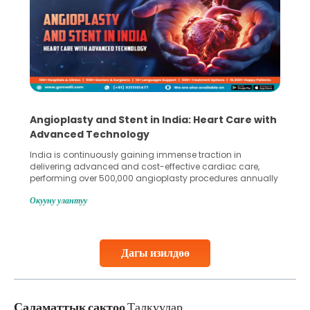
gioplasty and Stent in India: Heart Care with
5 Essen
vanced Technology
Collect
ia is continuously gaining immense traction in
Human spe
ivering advanced and cost-effective cardiac care,
in advanc
rforming over 500,000 angioplasty procedures annually
Fertilizat
h a success rate exceeding 90%. Patients across the
methods e
уну улантуу
Окууну ул
be are searching for treatments like angioplasty and
challenge
nt placement in Indian hospitals, owing to the
parenthoo
bination of high-quality care and affordability.
specializ
udies, such as one published
collected
Дагы изилдөө
ontinue Reading
Continue
Саламаттык сактоо
Талкуулар