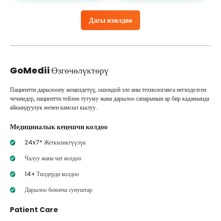
Дагы изилдөө
GoMedii
Өзгөчөлүктөрү
Пациентти дарылоону жеңилдетүү, ошондой эле аны технологияга негизделген
чечимдер, пациентти тейлөө тутуму жана дарылоо сапарынын ар бир кадамында
айкындуулук менен камсыз кылуу.
Медициналык кеңешчи колдоо
24x7* Жеткиликтүүлүк
Чалуу жана чат колдоо
14+ Тилдерди колдоо
Дарылоо боюнча сунуштар
Patient Care