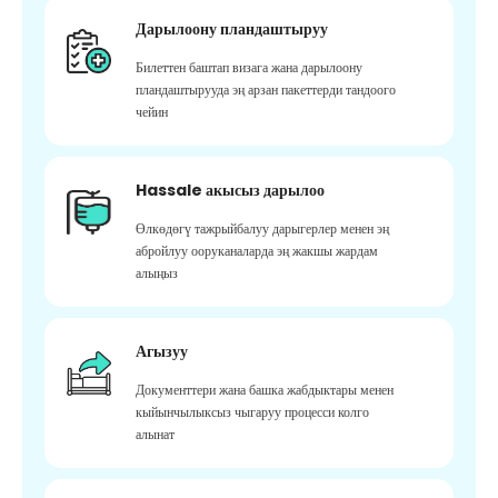
Дарылоону пландаштыруу
Билеттен баштап визага жана дарылоону
пландаштырууда эң арзан пакеттерди тандоого
чейин
Hassale акысыз дарылоо
Өлкөдөгү тажрыйбалуу дарыгерлер менен эң
абройлуу ооруканаларда эң жакшы жардам
алыңыз
Агызуу
Документтери жана башка жабдыктары менен
кыйынчылыксыз чыгаруу процесси колго
алынат