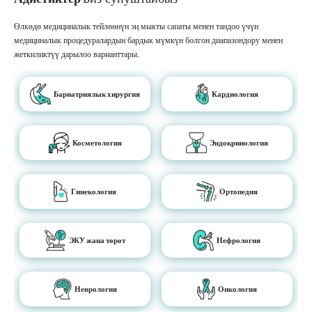
Өлкөдө медициналык тейлөөнүн эң мыкты сапаты менен тандоо үчүн
медициналык процедуралардын бардык мүмкүн болгон диапазондору менен
жеткиликтүү дарылоо варианттары.
Бариатриялык хирургия
Кардиология
Косметология
Эндокринология
Гинекология
Ортопедия
ЭКУ жана төрөт
Нефрология
Неврология
Онкология