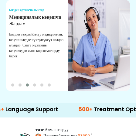
Биздин артыкчылыктар
Б
Медициналык кеңешчи
О
Жардам
К
Биздин тажрыйбалуу медициналык
Д
кеңешчилерден үзгүлтүксүз колдоо
ж
алыңыз. Сизге эң жакшы
р
кеңештерди жана көрсөтмөлөрдү
т
берет.
о
age Support
500+
Treatment Options
тизе
Алмаштыруу
*
Пакеттин башталышы
$3500