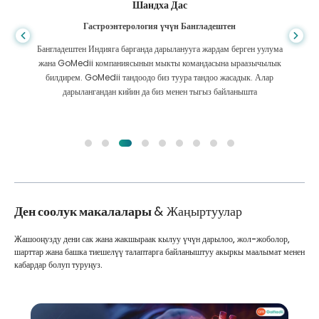
Шандха Дас
Гастроэнтерология үчүн Бангладештен
Бангладештен Индияга барганда дарыланууга жардам берген уулума
жана GoMedii компаниясынын мыкты командасына ыраазычылык
билдирем. GoMedii тандоодо биз туура тандоо жасадык. Алар
дарылангандан кийин да биз менен тыгыз байланышта
Ден соолук макалалары
& Жаңыртуулар
Жашооңузду дени сак жана жакшыраак кылуу үчүн дарылоо, жол-жоболор,
шарттар жана башка тиешелүү талаптарга байланыштуу акыркы маалымат менен
кабардар болуп туруңуз.