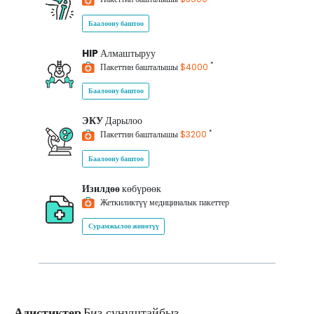
Баалоону баштоо
HIP
Алмаштыруу
*
Пакеттин башталышы
$4000
Баалоону баштоо
ЭКУ
Дарылоо
*
Пакеттин башталышы
$3200
Баалоону баштоо
Изилдөө
көбүрөөк
Жеткиликтүү медициналык пакеттер
Сурамжылоо жөнөтүү
Адистиктер
Биз сунуштайбыз