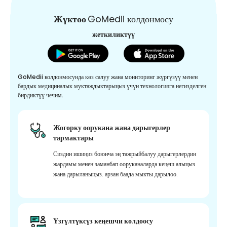
Жүктөө
GoMedii колдонмосу
жеткиликтүү
GoMedii колдонмосунда көз салуу жана мониторинг жүргүзүү менен
бардык медициналык муктаждыктарыңыз үчүн технологияга негизделген
бирдиктүү чечим.
Жогорку оорукана жана дарыгерлер
тармактары
Сиздин ишиңиз боюнча эң тажрыйбалуу дарыгерлердин
жардамы менен заманбап ооруканаларда кеңеш алыңыз
жана дарыланыңыз. арзан баада мыкты дарылоо.
Үзгүлтүксүз кеңешчи колдоосу