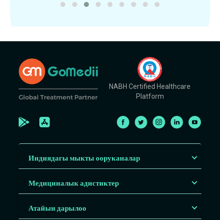
NABH Certified Healthcare
Platform
Индиядагы мыкты ооруканалар
Медициналык адистиктер
Атайын дарылоо