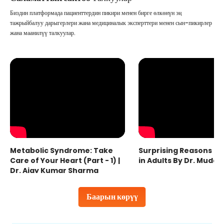
Биздин платформада пациенттердин пикири менен бирге өлкөнүн эң
тажрыйбалуу дарыгерлери жана медициналык эксперттери менен сын-пикирлер
жана маанилүү талкуулар.
Metabolic Syndrome: Take
Surprising Reasons fo
Care of Your Heart (Part - 1) |
in Adults By Dr. Mudas
Dr. Ajay Kumar Sharma
Баарын көрүү