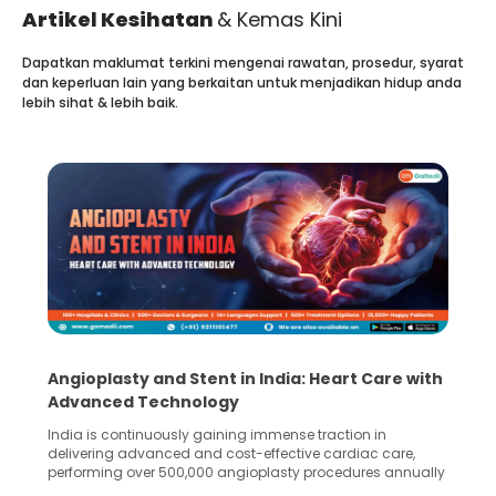
Artikel Kesihatan
& Kemas Kini
Dapatkan maklumat terkini mengenai rawatan, prosedur, syarat
dan keperluan lain yang berkaitan untuk menjadikan hidup anda
lebih sihat & lebih baik.
ent in India: Heart Care with
5 Essential Steps for 
logy
Collection and Proces
gaining immense traction in
Human sperm collection and p
nd cost-effective cardiac care,
in advanced reproductive tech
00 angioplasty procedures annually
Fertilization (IVF) and intraut
ceeding 90%. Patients across the
methods enable medical profes