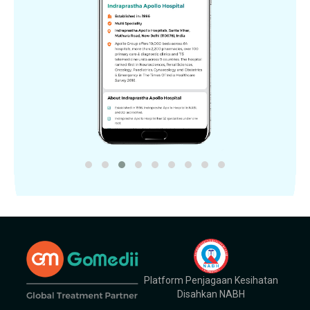
Platform Penjagaan Kesihatan
Disahkan NABH