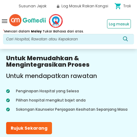
shopping_cart
Susunan Jejak
Log Masuk Rakan Kongsi
Troli
menu
Log masuk
*
Mencari dalam
Malay
Tukar Bahasa dari atas.
Untuk Memudahkan &
Mengintegrasikan Proses
Untuk mendapatkan rawatan
Penginapan Hospital yang Selesa
Pilihan hospital mengikut bajet anda
Sokongan Kaunselor Penjagaan Kesihatan Sepanjang Masa
Rujuk Sekarang