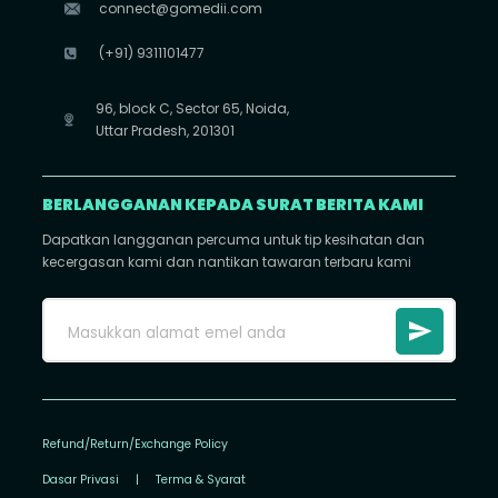
connect@gomedii.com
(+91) 9311101477
96, block C, Sector 65, Noida,
Uttar Pradesh, 201301
BERLANGGANAN KEPADA SURAT BERITA KAMI
Dapatkan langganan percuma untuk tip kesihatan dan
kecergasan kami dan nantikan tawaran terbaru kami
Refund/Return/Exchange Policy
Dasar Privasi
|
Terma & Syarat