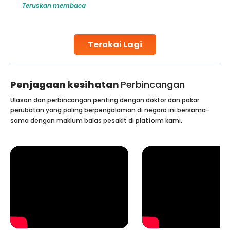
Teruskan membaca
r treatments like angioplasty and
challenges and help couples
ian hospitals, owing to the
parenthood. Skilled technici
ality care and affordability.
specialized procedures to en
published
collected, they process the
Terokai Lagi
Continue Reading
Penjagaan kesihatan
Perbincangan
Ulasan dan perbincangan penting dengan doktor dan pakar
perubatan yang paling berpengalaman di negara ini bersama-
sama dengan maklum balas pesakit di platform kami.