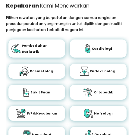
Kepakaran
Kami Menawarkan
Pilihan rawatan yang berpatutan dengan semua rangkaian
prosedur perubatan yang mungkin untuk dipilih dengan kualiti
penjagaan kesihatan terbaik di negara ini.
Pembedahan
Kardiologi
Bariatrik
Kosmetologi
Endokrinologi
Sakit Puan
Ortopedik
IVF & Kesuburan
Nefrologi
Neurologi
Onkologi