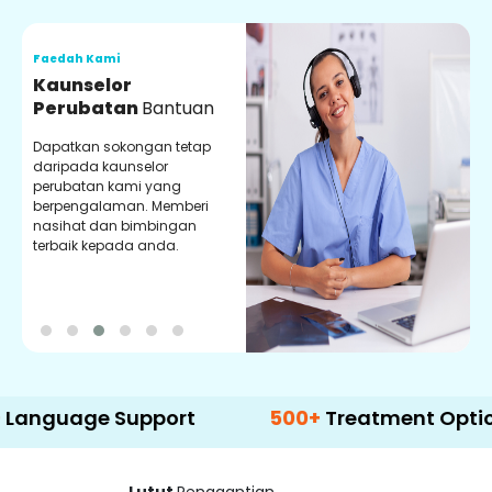
Faedah Kami
F
Kaunselor
V
Perubatan
Bantuan
P
Dapatkan sokongan tetap
P
daripada kaunselor
d
perubatan kami yang
p
berpengalaman. Memberi
m
nasihat dan bimbingan
m
terbaik kepada anda.
p
k
ge Support
500+
Treatment Options