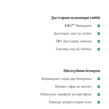
Дастгирии мушовири тиббӣ
24x7* Мавҷудият
Дастгирии занг ва сӯҳбат
14+ Дастгирии забонҳо
Тавсияҳо оид ба табобат
Нигоҳубини беморон
Кормандони содиқ дар беморхона
Кӯмаки сафар ва манзил
Объектҳои гирифтан ва партофтан
Раванди ҳуҷҷатгузории осон