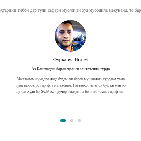
ҳтарини тиббӣ дар тӯли сафари муолиҷаи худ мубодила мекунанд, то бар
Фурканул Ислом
Аз Бангладеш барои трансплантатсияи гурда
Ман тамоми умедро дода будам, ки барои мушкилоти гурдаам ҳама
гуна табобатро гирифта метавонам. Ин танҳо пас аз он буд, ки ман бо
лутфи Худо бо GoMedii дучор омадам ва бо онҳо тамос гирифтам.