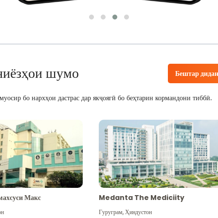
ниёзҳои шумо
Бештар дида
уосир бо нархҳои дастрас дар якҷоягӣ бо беҳтарин кормандони тиббӣ.
махсуси Макс
Medanta The Mediciity
он
Гуруграм
,
Ҳиндустон