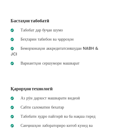
Бастаҳои табобатӣ
Табобат дар буҷаи шумо
Беҳтарин табибон ва ҷарроҳон
Беморхонаҳои аккредитатсияшудаи NABH &
JCI
Вариантҳои сершумори машварат
Қарорҳои технологӣ
Аз рӯи дархост машварати видеоӣ
Сабти саломатии бехатар
Табобати худро пайгирӣ ва ба нақша гиред
Санҷишҳои лабораториро китоб кунед ва