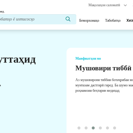
Мақолаҳои саломатӣ
нед.
Беморхонаҳо
Табобатҳо
Хиз
уттаҳид
Манфиатҳои мо
Мушовири тиббӣ
Аз мушовирони тиббии ботаҷрибаи м
т
мунтазам дастгирӣ гиред. Ба шумо ма
роҳнамоии беҳтарин медиҳад.