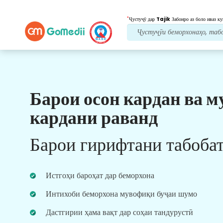
*
Ҷустуҷӯ дар
Tajik
Забонро аз боло иваз ку
Барои осон кардан ва м
Манфиатҳои мо
кардани раванд
Пас аз табобат
нигоҳубини пайравӣ
Барои гирифтани табоба
Дастгирии тиббӣ ва беморонро 24x7 бо дастаи
мо дастрас кунед, то ҳама вақт мушкилоти
шуморо ҳал кунад. Навсозии мунтазам дар
Истгоҳи бароҳат дар беморхона
бораи ниёзҳои табобати шумо.
Интихоби беморхона мувофиқи буҷаи шумо
Дастгирии ҳама вақт дар соҳаи тандурустӣ