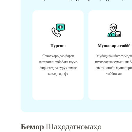
Пурсиш
Мушовири тиббӣ
Саволҳоро дар бораи
Мубодилаи боэътимоди
нигаронии табобати шумо
иттилоот ва кӯмаки як б
фиристед ва гурӯҳ тамос
як аз ҷониби мушовири
хоҳад гирифт
тиббии мо
Бемор
Шаҳодатномаҳо