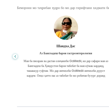
Беморони мо таҷрибаи худро бо мо дар гирифтани хидмати бе
Шандха Дас
Аз Бангладеш барои гастроэнтерология
, сифати
Ман ба писарам ва дастаи олиҷаноби GoMedii, ки дар сафари ман аз
дар ИМА ё
Бангладеш ба Ҳиндустон барои табобат ба ман кӯмак карданд,
 интизор
ташаккур гуфтам. Мо дар интихоби GoMedii интихоби дуруст
ашаккури
кардем. Онҳо ҳатто пас аз табобат бо мо робитаи бузург доранд