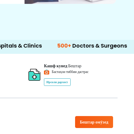
nics
500+
Doctors & Surgeons
14+
Langu
Кашф кунед
Бештар
Бастаҳои тиббии дастрас
Ирсоли дархост
Бештар омӯзед