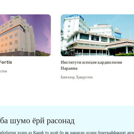
Fortis
Институти илмҳои кардиологии
Нараяна
стон
Бангалор
,
Ҳиндустон
 ба шумо ёрй расонад
табобатии худро аз Кашф то холӣ бо як раванди осони бомуваффақият анҷ