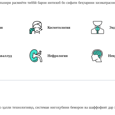
пазири расмиёти тиббӣ барои интихоб бо сифати беҳтарини хизматрасон
ия
Косметология
Эн
аваллуд
Нефрология
Нев
 ҳалли технологияҳо, системаи нигоҳубини беморон ва шаффофият дар ҳ