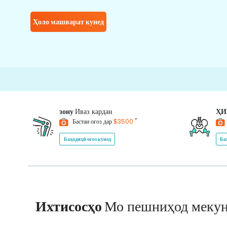
Ҳоло машварат кунед
зону
Иваз кардан
Ҳ
*
Бастаи оғоз дар
$3500
Баҳодиҳӣ оғоз кунед
Ба
Ихтисосҳо
Мо пешниҳод меку