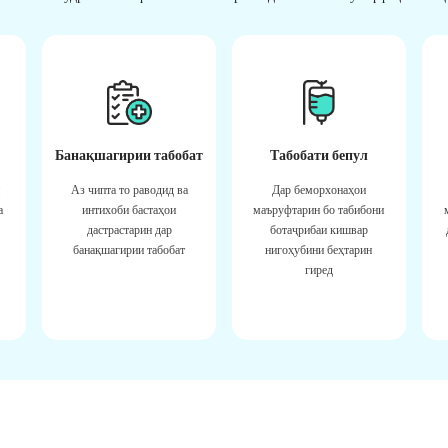
Банақшагирии табобат
Табобати бепул
Аз чипта то раводид ва
Дар беморхонаҳои
а
интихоби бастаҳои
маъруфтарин бо табибони
дастрастарин дар
ботаҷрибаи кишвар
банақшагирии табобат
нигоҳубини беҳтарин
гиред