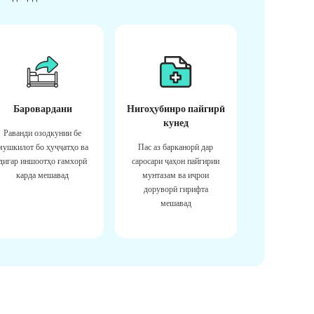
Баровардани
Нигоҳубинро пайгирӣ
кунед
Раванди озодкунии бе
мушкилот бо ҳуҷҷатҳо ва
Пас аз барканорӣ дар
дигар иншоотҳо ғамхорӣ
саросари ҷаҳон пайгирии
карда мешавад
мунтазам ва иҷрои
доруворӣ гирифта
мешавад