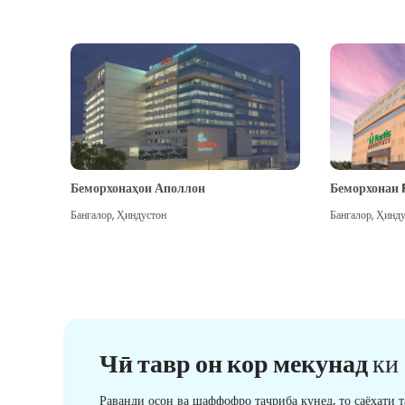
Беморхонаҳои Аполлон
Беморхонаи 
Бангалор
,
Ҳиндустон
Бангалор
,
Ҳинду
Чӣ тавр он кор мекунад
ки
Раванди осон ва шаффофро таҷриба кунед, то саёҳати 