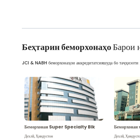
Беҳтарин беморхонаҳо
Барои 
JCI & NABH беморхонаҳои аккредитатсияшуда бо таҷҳизоти м
Беморхонаи Super Specialty Blk
Беморхонаи 
Дехлй
,
Ҳиндустон
Дехлй
,
Ҳиндуст