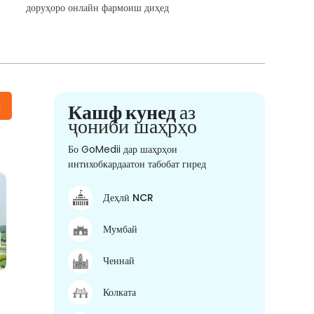
доруҳоро онлайн фармоиш диҳед
н
Кашф кунед
аз
ҷониби шаҳрҳо
Бо GoMedii дар шаҳрҳои
интихобкардаатон табобат гиред
Деҳлӣ NCR
Мумбай
Ченнай
Колката