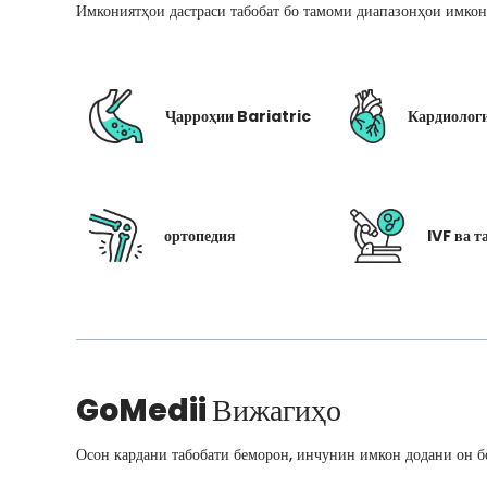
Имкониятҳои дастраси табобат бо тамоми диапазонҳои имкон
Ҷарроҳии Bariatric
Кардиолог
ортопедия
IVF ва т
GoMedii
Вижагиҳо
Осон кардани табобати беморон, инчунин имкон додани он бо