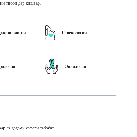
ии тиббӣ дар кишвар.
докринология
Гинекология
рология
Онкология
ар як қадами сафари табобат.