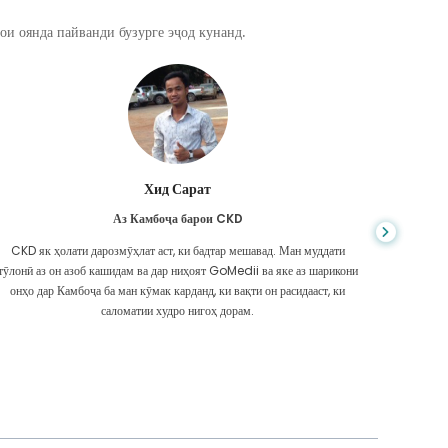
ои оянда пайванди бузурге эҷод кунанд.
Хид Сарат
Аз Камбоҷа барои CKD
CKD як ҳолати дарозмӯҳлат аст, ки бадтар мешавад. Ман муддати
Шумо ҳеҷ 
тӯлонӣ аз он азоб кашидам ва дар ниҳоят GoMedii ва яке аз шарикони
ки ман
онҳо дар Камбоҷа ба ман кӯмак карданд, ки вақти он расидааст, ки
надоштам
саломатии худро нигоҳ дорам.
Ма