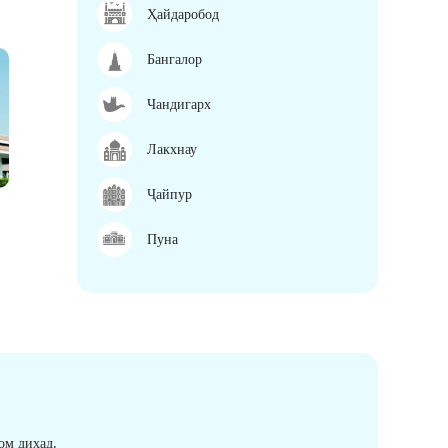
Ҳайдаробод
Бангалор
Чандигарх
Лакхнау
Ҷайпур
Пуна
ом диҳад.