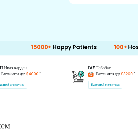
15000+
Happy Patients
100+
Hospitals & Cli
ИП
Иваз кардан
IVF
Табобат
*
*
Бастаи оғоз дар
$4000
Бастаи оғоз дар
$3200
ҳодиҳӣ оғоз кунед
Баҳодиҳӣ оғоз кунед
нем