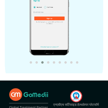
एनएबीएच सर्टिफाइड हेल्थकेयर प्लेटफॉर्म