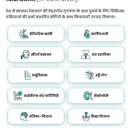
देश में स्वास्थ्य देखभाल की बेहतरीन गुणवत्ता के साथ चुनने के लिए चिकित्सा
प्रक्रियाओं की सभी संभावित श्रेणियों के साथ किफायती उपचार विकल्प।
बेरिएट्रिक सर्जरी
कार्डियलजी
सौंदर्य प्रसाधन
अंतःस्त्राविका
प्रसूतिशास्र
हड्डी रोग
आईवीएफ और फर्टिलिटी
नेफ्रोलॉजी
तंत्रिका-विज्ञान
कैंसर विज्ञान