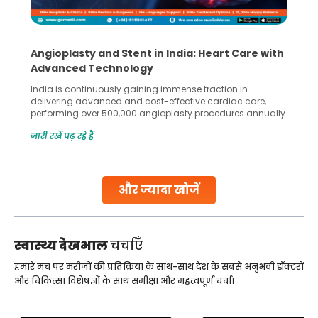
Angioplasty and Stent in India: Heart Care with
Advanced Technology
India is continuously gaining immense traction in
delivering advanced and cost-effective cardiac care,
performing over 500,000 angioplasty procedures annually
with a success rate exceeding 90%. Patients across the
जारी रखें पढ़ रहे हैं
globe are searching for treatments like angioplasty and
stent placement in Indian hospitals, owing to the
combination of high-quality care and affordability.
Studies, such as one published
और ज्यादा खोजें
Continue Reading
स्वास्थ्य देखभाल
चर्चाएँ
हमारे मंच पर मरीजों की प्रतिक्रिया के साथ-साथ देश के सबसे अनुभवी डॉक्टरों
और चिकित्सा विशेषज्ञों के साथ समीक्षा और महत्वपूर्ण चर्चा।