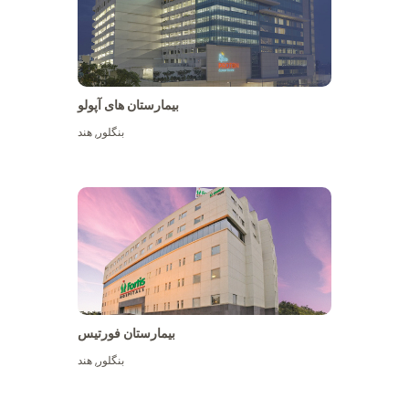
بیمارستان های آپولو
بنگلور
,
هند
بیشتر ببینید
بیمارستان فورتیس
بنگلور
,
هند