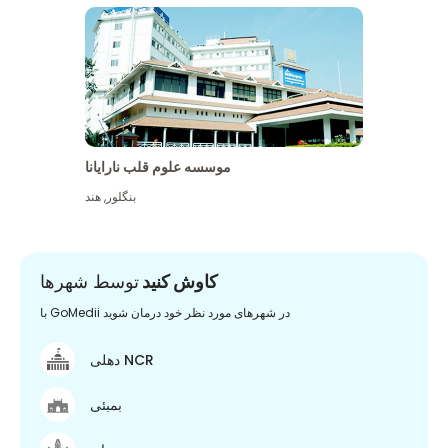
موسسه علوم قلب نارایانا
بنگلور
,
هند
کاوش کنید
توسط شهرها
با GoMedii در شهرهای مورد نظر خود درمان شوید
دهلی NCR
بمبئی