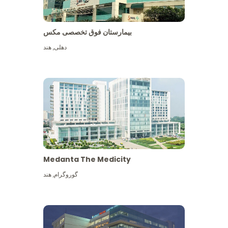
بیمارستان فوق تخصصی مکس
دهلی
,
هند
Medanta The Medicity
گوروگرام
,
هند