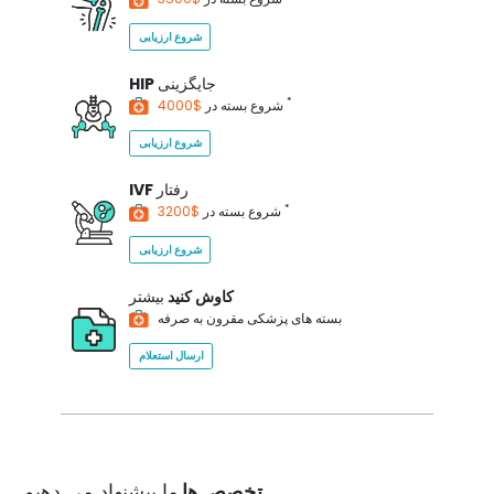
شروع ارزیابی
جایگزینی
HIP
*
$4000
شروع بسته در
شروع ارزیابی
رفتار
IVF
*
$3200
شروع بسته در
شروع ارزیابی
کاوش کنید
بیشتر
بسته های پزشکی مقرون به صرفه
ارسال استعلام
تخصص ها
ما پیشنهاد می دهیم