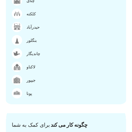
چنای
کلکته
حیدرآباد
بنگلور
چاندیگار
لاکناو
جیپور
پونا
چگونه کار می کند
برای کمک به شما