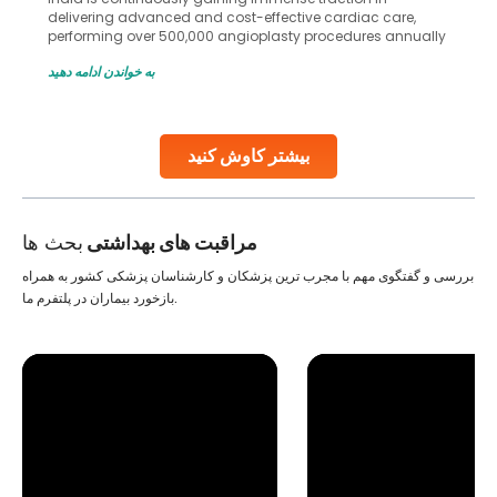
delivering advanced and cost-effective cardiac care,
performing over 500,000 angioplasty procedures annually
with a success rate exceeding 90%. Patients across the
به خواندن ادامه دهید
globe are searching for treatments like angioplasty and
stent placement in Indian hospitals, owing to the
combination of high-quality care and affordability.
Studies, such as one published
بیشتر کاوش کنید
Continue Reading
مراقبت های بهداشتی
بحث ها
بررسی و گفتگوی مهم با مجرب ترین پزشکان و کارشناسان پزشکی کشور به همراه
بازخورد بیماران در پلتفرم ما.