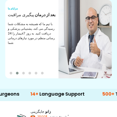
ما
مزایای ما
ا
مشاور پزشکی
معاونت
ن
به طور منظم از مشاوران پزشکی
ان
مجرب ما پشتیبانی دریافت کنید. ارائه
ی
بهترین مشاوره و راهنمایی به شما.
14+
Language Support
500+
Treatmen
زانو
جایگزینی
*
$3500
شروع بسته در