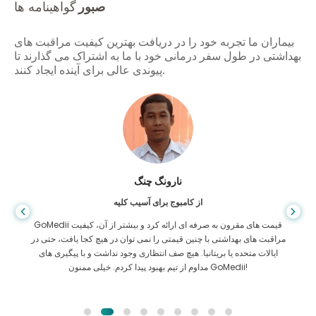
صبور
گواهینامه ها
بیماران ما تجربه خود را در دریافت بهترین کیفیت مراقبت های
بهداشتی در طول سفر درمانی خود با ما به اشتراک می گذارند تا
پیوندی عالی برای آینده ایجاد کنند.
شاندا داس
از بنگلادش برای گوارش
من از پسرم و تیم درخشان GoMedii که در سفر من از بنگلادش به هند برای
درمان به من کمک کردند تشکر کرده ام. ما در انتخاب GoMedii انتخاب
درستی کردیم. آنها حتی پس از درمان پیوند خوبی با ما حفظ می کنند