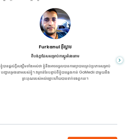
ជា សារ៉ាត់
ពីប្រទេសកម្ពុជាសម្រាប់ CKD
CKD គឺ​ជា​ស្ថានភាព​ពេញ​មួយ​ជីវិត​ដែល​កាន់តែ​អាក្រក់​ទៅៗ។ ខ្ញុំបានរងទុក្ខវាយូ
អ្នក​មិន​ដឹ
រហើយ ទីបំផុត GoMedii និងដៃគូរបស់គេម្នាក់នៅកម្ពុជា បានជួយខ្ញុំឱ្យដឹងថា វា
ក្រិន​ថ្លើម
ដល់ពេលថែរក្សាសុខភាពរបស់ខ្ញុំហើយ។
ទេ។ 