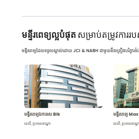
មន្ទីរពេទ្យល្អបំផុត
សម្រាប់តម្រូវការរប
មន្ទីរពេទ្យដែលទទួលស្គាល់ដោយ JCI & NABH ជាមួយនឹងគ្រឿងបរិក្ខារទំនើ
មន្ទីរពេទ្យឯកទេស Blk
មន្ទីរពេទ្យ 
ដេលី
,
ប្រទេសឥណ្ឌា
ដេលី
,
ប្រទេសឥណ្ឌ