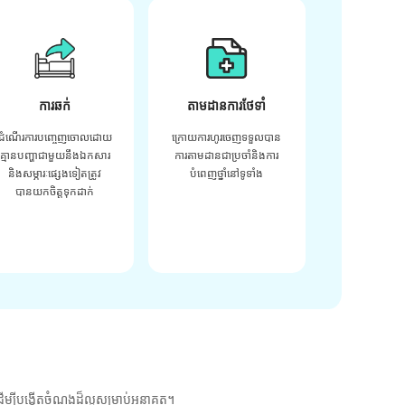
ការឆក់
តាមដានការថែទាំ
ដំណើរការបញ្ចេញចោលដោយ
ក្រោយ​ការ​ហូរ​ចេញ​ទទួល​បាន​
គ្មានបញ្ហាជាមួយនឹងឯកសារ
ការ​តាមដាន​ជា​ប្រចាំ​និង​ការ​
និងសម្ភារៈផ្សេងទៀតត្រូវ
បំពេញ​ថ្នាំ​នៅ​ទូទាំង​
បានយកចិត្តទុកដាក់
ម្បីបង្កើតចំណងដ៏ល្អសម្រាប់អនាគត។