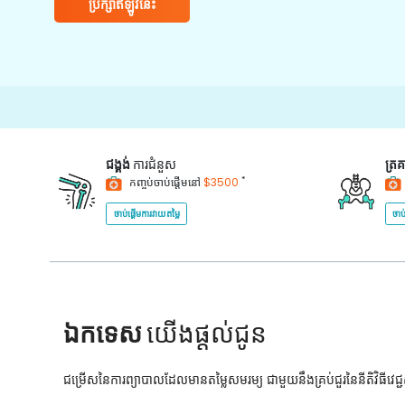
ប្រឹក្សាឥឡូវនេះ
ជង្គង់
ការជំនួស
ត្រ
*
កញ្ចប់ចាប់ផ្តើមនៅ
$3500
ចាប់ផ្តើមការវាយតម្លៃ
ចាប
ឯកទេស
យើងផ្តល់ជូន
ជម្រើសនៃការព្យាបាលដែលមានតម្លៃសមរម្យ ជាមួយនឹងគ្រប់ជួរនៃនីតិវិធីវេ