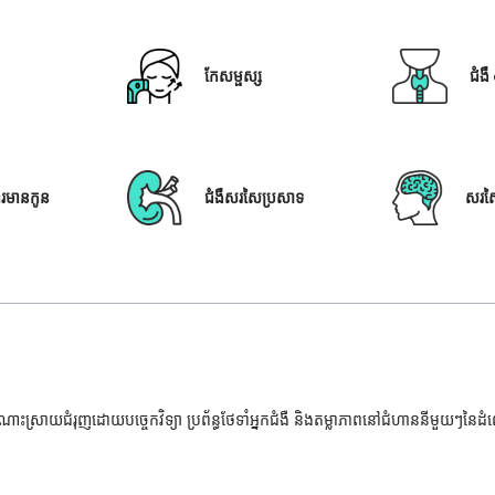
កែសម្ផស្ស
ជំង
ារមានកូន
ជំងឺសរសៃប្រសាទ
សរស
ំណោះស្រាយជំរុញដោយបច្ចេកវិទ្យា ប្រព័ន្ធថែទាំអ្នកជំងឺ និងតម្លាភាពនៅជំហាននីមួយៗនៃ