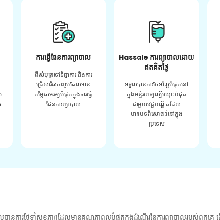
ការធ្វើផែនការព្យាបាល
Hassale ការព្យាបាលដោយ
ឥតគិតថ្លៃ
ពីសំបុត្រទៅទិដ្ឋាការ និងការ
ជ្រើសរើសកញ្ចប់ដែលមាន
ទទួលបានការថែទាំល្អបំផុតនៅ
យ
តម្លៃសមរម្យបំផុតក្នុងការធ្វើ
ក្នុងមន្ទីរពេទ្យល្បីឈ្មោះបំផុត
់
ផែនការព្យាបាល
ជាមួយវេជ្ជបណ្ឌិតដែល
មានបទពិសោធន៍នៅក្នុង
ប្រទេស
លបានការថែទាំសុខភាពដែលមានគុណភាពល្អបំផុតក្នុងដំណើរនៃការព្យាបាលរបស់ពួកគេ ដើ