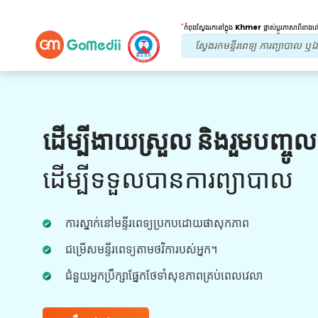
*
កំពុងស្វែងរកនៅក្នុង
Khmer
ផ្លាស់ប្តូរភាសាពីខាង
អត្ថប្រយោជន៍របស់យើង។
ដើម្បីងាយស្រួល និងរួមបញ្ចូ
ការព្យាបាលក្រោយ
តាមដាន
ការថែទាំ
ដើម្បីទទួលបានការព្យាបាល
ទទួលបានជំនួយផ្នែកវេជ្ជសាស្រ្ត និងអ្នកជំងឺ 24x7
ជាមួយនឹងក្រុមរបស់យើងក្នុងការដោះស្រាយបញ្ហារបស់
ការស្នាក់នៅមន្ទីរពេទ្យប្រកបដោយផាសុកភាព
អ្នកគ្រប់ពេលវេលា។ ការធ្វើបច្ចុប្បន្នភាពជាទៀងទាត់លើ
តម្រូវការព្យាបាលរបស់អ្នក។
ជម្រើសមន្ទីរពេទ្យតាមថវិការបស់អ្នក។
ជំនួយអ្នកប្រឹក្សាផ្នែកថែទាំសុខភាពគ្រប់ពេលវេលា