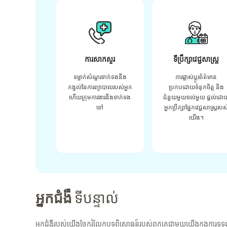
ការសាកសួរ
ទីប្រឹក្សាវេជ្ជសាស្ត្រ
ទម្លាក់សំណួរទាក់ទងនឹង
ការផ្លាស់ប្តូរព័ត៌មាន
កង្វល់នៃការព្យាបាលរបស់អ្នក
ប្រកបដោយទំនុកចិត្ត និង
ហើយក្រុមការងារនឹងទាក់ទង
ជំនួយមួយទល់មួយ ផ្តល់ដោ
ទៅ
អ្នកប្រឹក្សាផ្នែកវេជ្ជសាស្រ្តរបស
យើង។
អ្នកជំងឺ
ទីបន្ទាល់
អ្នកជំងឺរបស់យើងចែករំលែកបទពិសោធន៍របស់ពួកគេជាមួយយើងក្នុងការទទួ