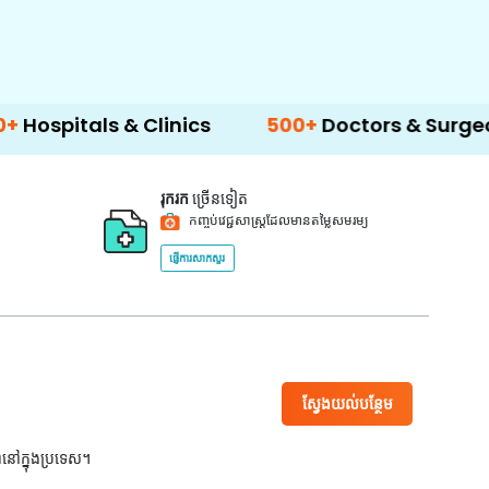
 & Clinics
500+
Doctors & Surgeons
14+
រុករក
ច្រើនទៀត
កញ្ចប់វេជ្ជសាស្ត្រដែលមានតម្លៃសមរម្យ
ផ្ញើការសាកសួរ
ស្វែងយល់បន្ថែម
ពនៅក្នុងប្រទេស។