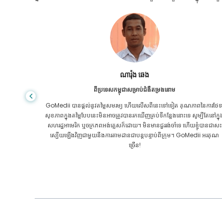
សានដាដាស
ពីបង់ក្លាដែសសម្រាប់ជំងឺក្រពះពោះវៀន
ៃការថែទាំ
ខ្ញុំបានថ្លែងអំណរគុណដល់កូនប្រុសរបស់ខ្ញុំ និងក្រុមដ៏អស្ចារ្យរបស់ GoMedii ដែ
បីតែនៅក្នុង
បានជួយខ្ញុំក្នុងការធ្វើដំណើររបស់ខ្ញុំពីបង់ក្លាដែសទៅកាន់ប្រទេសឥណ្ឌាដើម្បីទទួលកា
ុំបានជាសះ
ព្យាបាល។ យើងបានធ្វើការជ្រើសរើសត្រឹមត្រូវក្នុងការជ្រើសរើស GoMedii ។ ពួកគេ
ii អរគុណ
សូម្បីតែបន្ទាប់ពីការព្យាបាលរក្សាទំនាក់ទំនងដ៏ល្អជាមួយយើង