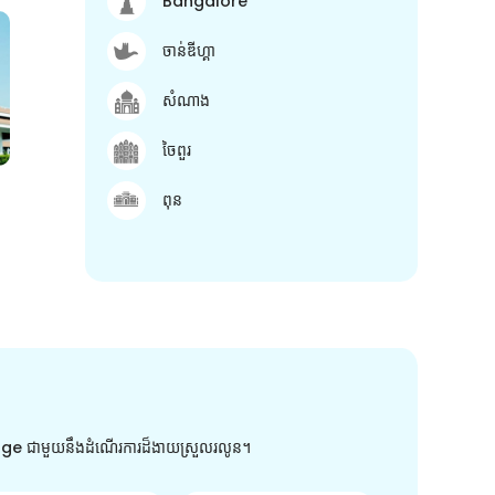
Bangalore
ចាន់ឌីហ្គា
សំណាង
ចៃពួរ
ពុន
arge ជាមួយនឹងដំណើរការដ៏ងាយស្រួលរលូន។