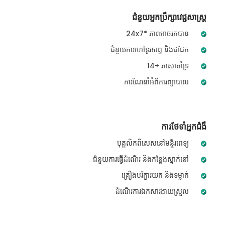
ជំនួយអ្នកប្រឹក្សាវេជ្ជសាស្ត្រ
24x7* ភាពអាចរកបាន
ជំនួយការហៅទូរសព្ទ និងជជែក
14+ ភាសាគាំទ្រ
ការណែនាំអំពីការព្យាបាល
ការថែទាំអ្នកជំងឺ
បុគ្គលិកពិសេសនៅមន្ទីរពេទ្យ
ជំនួយការធ្វើដំណើរ និងកន្លែងស្នាក់នៅ
គ្រឿងបរិក្ខារយក និងទម្លាក់
ដំណើរការឯកសារងាយស្រួល