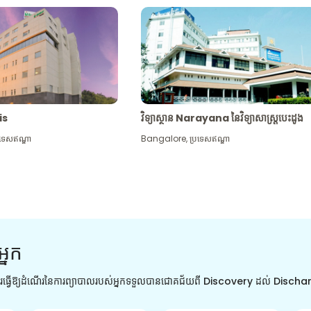
tis
វិទ្យាស្ថាន Narayana នៃវិទ្យាសាស្រ្តបេះដូង
រទេសឥណ្ឌា
Bangalore
,
ប្រទេសឥណ្ឌា
អ្នក
ការធ្វើឱ្យដំណើរនៃការព្យាបាលរបស់អ្នកទទួលបានជោគជ័យពី Discovery ដល់ Disch