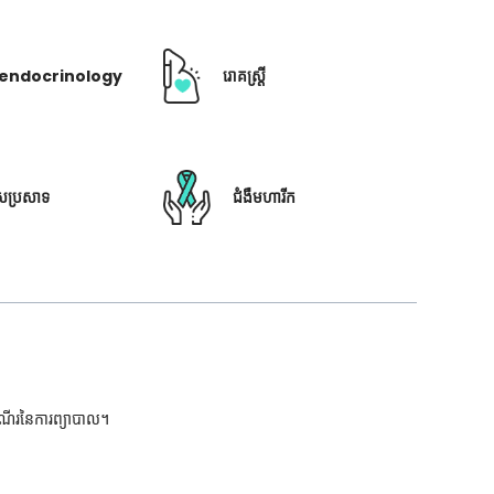
ឺ endocrinology
រោគស្ត្រី
ៃប្រសាទ
ជំងឺមហារីក
ដំណើរនៃការព្យាបាល។