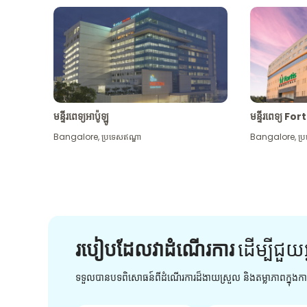
មន្ទីរពេទ្យអាប៉ូឡូ
មន្ទីរពេទ្យ For
Bangalore
,
ប្រទេសឥណ្ឌា
Bangalore
,
ប្
របៀបដែលវាដំណើរការ
ដើម្បី​ជួយ​
ទទួលបានបទពិសោធន៍ពីដំណើរការដ៏ងាយស្រួល និងតម្លាភាពក្នុង