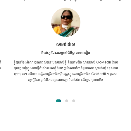
Furkanul អ៊ីស្លាម
ពីបង់ក្លាដែសសម្រាប់ការប្តូរតំរងនោម
ល
ខ្ញុំ​បាន​ផ្តល់​ក្តី​សង្ឃឹម​ទាំង​អស់​ថា ខ្ញុំ​នឹង​អាច​ទទួល​បាន​ការ​ព្យាបាល​គ្រប់​ប្រភេទ​សម្រាប់​
រ
បញ្ហា​តម្រងនោម​របស់​ខ្ញុំ។ វាគ្រាន់តែបន្ទាប់ពីខ្ញុំបានឆ្លងកាត់ GoMedii ជាមួយនឹង
ព្រះគុណរបស់អល់ឡោះហើយបានទាក់ទងពួកគេ។