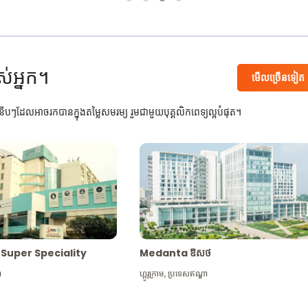
ស់អ្នក។
មើល​ច្រើន​ទៀត
បៗដែលអាចរកបានក្នុងតម្លៃសមរម្យ រួមជាមួយបុគ្គលិកពេទ្យល្អបំផុត។
Max Super Speciality
Medanta ឱសថ
ា
ហ្គូរូក្រាម
,
ប្រទេសឥណ្ឌា