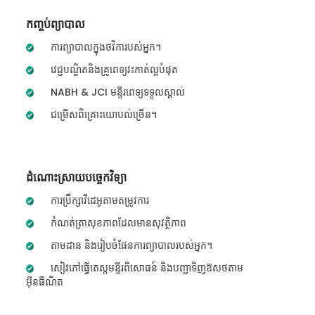
កញ្ចប់ព្យាបាល
ការព្យាបាលក្នុងថវិការបស់អ្នក។
វេជ្ជបណ្ឌិតនិងគ្រូពេទ្យវះកាត់ល្អបំផុត
NABH & JCI មន្ទីរពេទ្យទទួលស្គាល់
ជម្រើសពិគ្រោះយោបល់ច្រើន។
ដំណោះស្រាយបច្ចេកវិទ្យា
ការប្រឹក្សាវីដេអូតាមតម្រូវការ
កំណត់ត្រាសុខភាពដែលមានសុវត្ថិភាព
តាមដាន និងរៀបចំផែនការព្យាបាលរបស់អ្នក។
សៀវភៅធ្វើតេស្តមន្ទីរពិសោធន៍ និងបញ្ជាទិញឱសថតាម
អ៊ីនធឺណិត