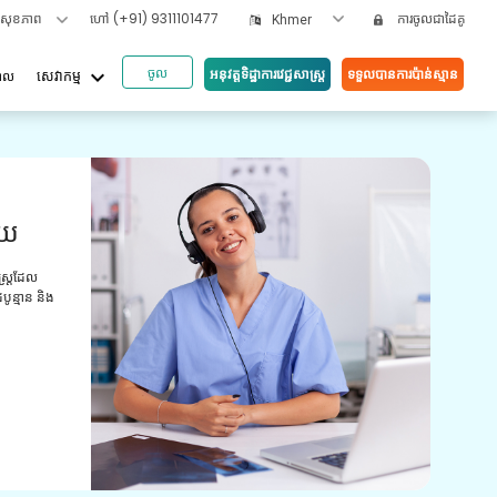
ទសុខភាព
ហៅ
(+91) 9311101477
ការចូលជាដៃគូ
Khmer
ចូល
keyboard_arrow_down
អនុវត្តទិដ្ឋាការវេជ្ជសាស្រ្ត
ទទួលបានការប៉ាន់ស្មាន
បាល
សេវាកម្ម
អត្ថប
ួយ
វី
យោ
ស្ត្រដែល
ូន្មាន និង
ការពិ
មានបទ
ព្យាប
ថែទាំ