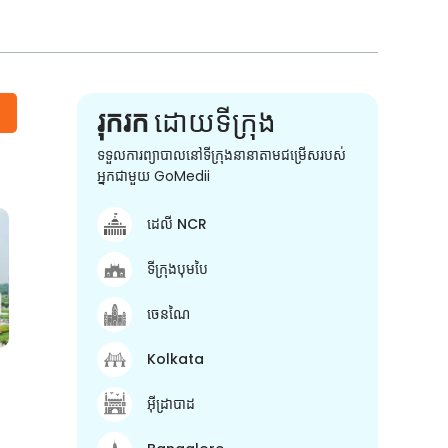
រុករក
ដោយទីក្រុង
ទទួលការព្យាបាលនៅទីក្រុងនានាតាមជម្រើសរបស់
អ្នកជាមួយ GoMedii
ដេលី NCR
ទីក្រុងបុមបៃ
ចេនណៃ
Kolkata
អ៊ីដ្រាបាដ