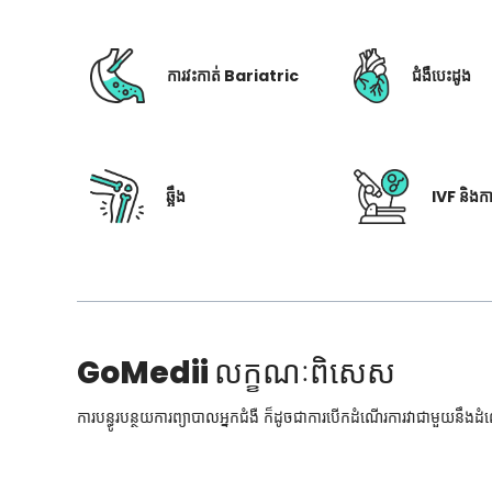
ការវះកាត់ Bariatric
ជំងឺបេះដូង
ឆ្អឹង
IVF និងក
GoMedii
លក្ខណៈពិសេស
ការបន្ធូរបន្ថយការព្យាបាលអ្នកជំងឺ ក៏ដូចជាការបើកដំណើរការវាជាមួយនឹងដ