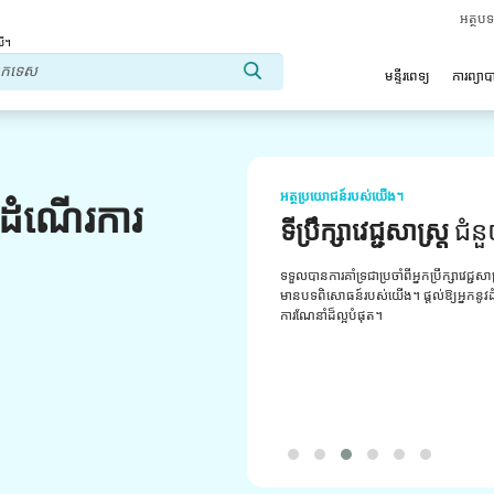
អត្ថប
លើ។
មន្ទីរពេទ្យ
ការព្យា
អត្ថប្រយោជន៍របស់យើង។
លដំណើរការ
ទីប្រឹក្សាវេជ្ជសាស្ត្រ
ជំន
ទទួលបានការគាំទ្រជាប្រចាំពីអ្នកប្រឹក្សាវេជ្ជសា
មានបទពិសោធន៍របស់យើង។ ផ្តល់ឱ្យអ្នកនូវដំប
ការណែនាំដ៏ល្អបំផុត។