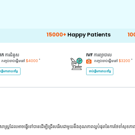
15000+
Happy Patients
100+
Hospitals
គាក
ការជំនួស
IVF
ការព្យាបាល
*
*
កញ្ចប់ចាប់ផ្តើមនៅ
$4000
កញ្ចប់ចាប់ផ្តើមនៅ
$3200
់ផ្តើមការវាយតម្លៃ
ចាប់ផ្តើមការវាយតម្លៃ
ជ្ជសាស្រ្តដែលអាចធ្វើទៅបានដើម្បីជ្រើសរើសជាមួយនឹងគុណភាពល្អបំផុតនៃការថែទាំសុខភា