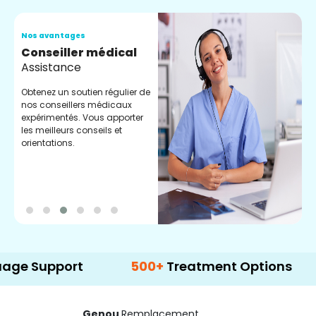
Nos avantages
N
Conseiller médical
V
Assistance
C
Obtenez un soutien régulier de
C
nos conseillers médicaux
n
expérimentés. Vous apporter
e
les meilleurs conseils et
t
orientations.
p
d
pport
500+
Treatment Options
Genou
Remplacement