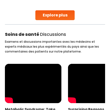
parenthood. Skilled technicians collect sperm using
specialized procedures to ensure optimal quality. Once
collected, they process the
Explore plus
Continue Reading
Soins de santé
Discussions
Examens et discussions importantes avec les médecins et
experts médicaux les plus expérimentés du pays ainsi que les
commentaires des patients sur notre plateforme.
Metabolic Syndrome: Take
Surprising Reasons fo