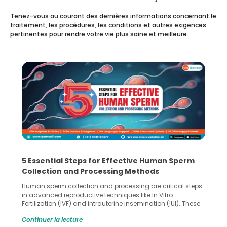
Tenez-vous au courant des dernières informations concernant le
traitement, les procédures, les conditions et autres exigences
pertinentes pour rendre votre vie plus saine et meilleure.
5 Essential Steps for Effective Human Sperm
Collection and Processing Methods
Human sperm collection and processing are critical steps
in advanced reproductive techniques like In Vitro
Fertilization (IVF) and intrauterine insemination (IUI). These
methods enable medical professionals to tackle fertility
Continuer la lecture
challenges and help couples achieve their dream of