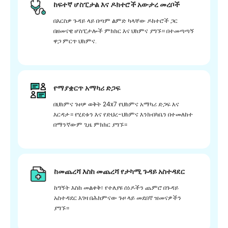
ከፍተኛ ሆስፒታል እና ዶክተሮች አውታረ መረቦች
በእርስዎ ጉዳይ ላይ በጣም ልምድ ካላቸው ዶክተሮች ጋር
በዘመናዊ ሆስፒታሎች ምክክር እና ህክምና ያግኙ። በተመጣጣኝ
ዋጋ ምርጥ ህክምና.
የማያቋርጥ አማካሪ ድጋፍ
በህክምና ጉዞዎ ወቅት 24x7 የህክምና አማካሪ ድጋፍ እና
እርዳታ። የሂደቱን እና የድህረ-ህክምና እንክብካቤን በተመለከተ
በማንኛውም ጊዜ ምክክር ያግኙ።
ከመጨረሻ እስከ መጨረሻ የታካሚ ጉዳይ አስተዳደር
ከግኝት እስከ መልቀቅ፣ የተለያዩ ሰነዶችን ጨምሮ በጉዳይ
አስተዳደር እገዛ በሕክምናው ጉዞ ላይ መደበኛ ዝመናዎችን
ያግኙ።