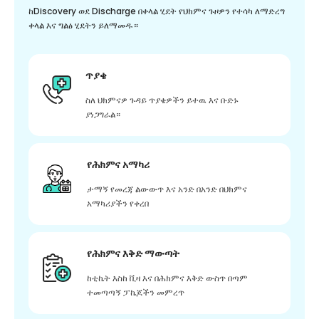
ከDiscovery ወደ Discharge በቀላል ሂደት የህክምና ጉዞዎን የተሳካ ለማድረግ
ቀላል እና ግልፅ ሂደትን ይለማመዱ።
ጥያቄ
ስለ ህክምናዎ ጉዳይ ጥያቄዎችን ይተዉ እና ቡድኑ
ያነጋግራል።
የሕክምና አማካሪ
ታማኝ የመረጃ ልውውጥ እና አንድ በአንድ በህክምና
አማካሪያችን የቀረበ
የሕክምና እቅድ ማውጣት
ከቲኬት እስከ ቪዛ እና በሕክምና እቅድ ውስጥ በጣም
ተመጣጣኝ ፓኬጆችን መምረጥ