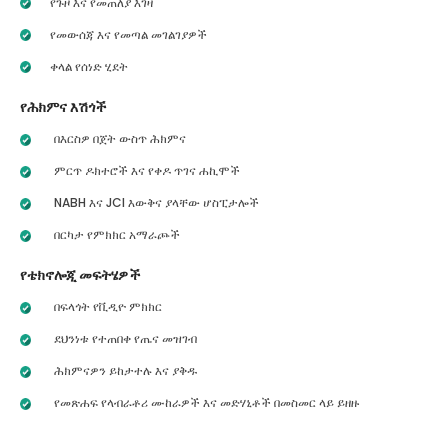
የጉዞ እና የመጠለያ እገዛ
የመውሰጃ እና የመጣል መገልገያዎች
ቀላል የሰነድ ሂደት
የሕክምና እሽጎች
በእርስዎ በጀት ውስጥ ሕክምና
ምርጥ ዶክተሮች እና የቀዶ ጥገና ሐኪሞች
NABH እና JCI እውቅና ያላቸው ሆስፒታሎች
በርካታ የምክክር አማራጮች
የቴክኖሎጂ መፍትሄዎች
በፍላጎት የቪዲዮ ምክክር
ደህንነቱ የተጠበቀ የጤና መዝገብ
ሕክምናዎን ይከታተሉ እና ያቅዱ
የመጽሐፍ የላብራቶሪ ሙከራዎች እና መድሃኒቶች በመስመር ላይ ይዘዙ