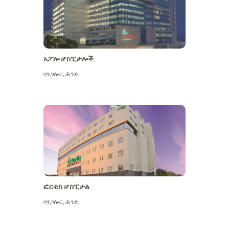
አፖሎ ሆስፒታሎች
ባንጋሎር
,
ሕንድ
ተጨማሪ ይመልከቱ
ፎርቲስ ሆስፒታል
ባንጋሎር
,
ሕንድ