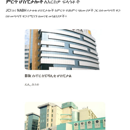
ምርጥ ሆስፒታሎች
ለእርስዎ ፍላጎቶች
JCI እና NABH የታወቁ ሆስፒታሎች ከምርጥ የህክምና ባለሙያዎች ጋር በተመጣጣኝ ዋጋ
በተመጣጣኝ ዋጋ የሚገኙ ዘመናዊ መገልገያዎች።
Blk ሱፐር ስፔሻሊቲ ሆስፒታል
ዴሊ
,
ሕንድ