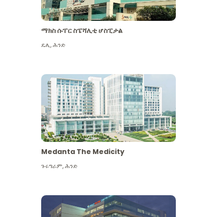
ማክስ ሱፐር ስፔሻሊቲ ሆስፒታል
ዴሊ
,
ሕንድ
Medanta The Medicity
ጉሩግራም
,
ሕንድ