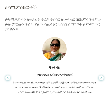
ታካሚ
ምስክርነቶች
ታካሚዎቻችን ለወደፊት ትልቅ ትስስር ለመፍጠር በህክምና ጉዟቸው
ሁሉ ምርጡን ጥራት ያለው የጤና እንክብካቤ በማግኘት ልምዳቸውን
ያካፍሉ።
ሻንዳ ዳስ
ከባንግላዴሽ ለጂስትሮኢንትሮሎጂ
ከባንግላዲሽ ወደ ህንድ እንድታከም የረዳኝን ልጄን እና ጎሜዲ የተባለውን ድንቅ
ቡድን አመሰግናለው። GoMedii ን በመምረጥ ረገድ ትክክለኛውን ምርጫ
አድርገናል። ከህክምና በኋላም ቢሆን ከእኛ ጋር ትልቅ ትስስር አላቸው።