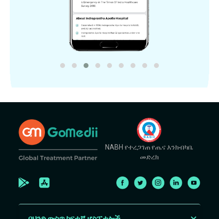
NABH የተረጋገጠ የጤና እንክብካቤ
መድረክ
በህንድ ውስጥ ከፍተኛ ሆስፒታሎች