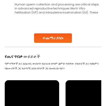
Human sperm collection and processing are critical steps
in advanced reproductive techniques like In Vitro
Fertilization (IVF) and intrauterine insemination (IUI). These
methods enable medical professionals to tackle fertility
challenges and help couples achieve their dream of
parenthood. Skilled technicians collect sperm using
specialized procedures to ensure optimal quality. Once
collected, they process the
ተጨማሪ ያስሱ
Continue Reading
የጤና ጥበቃ
ውይይቶች
ግምገማዎች እና አስፈላጊ ውይይት ከአገሪቱ በጣም ልምድ ካላቸው ዶክተሮች እና የህክምና
ባለሙያዎች ጋር ከታካሚ አስተያየቶች ጋር በመድረክ ላይ።