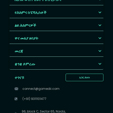
የሕክምና ስፔሻሊስቶች
ልዩ ሕክምናዎች
ዋና መለያ ጸባያት
መረጃ
ቋንቋ ይምረጡ
ተገናኙ
አጋር ይሁኑ
connect@gomedii.com
(+91) 9311101477
96, block C, Sector 65, Noida,