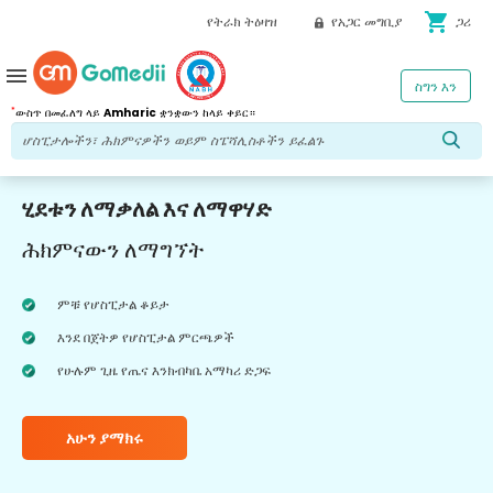
shopping_cart
የትራክ ትዕዛዝ
የአጋር መግቢያ
ጋሪ
menu
ስግን እን
*
ውስጥ በመፈለግ ላይ
Amharic
ቋንቋውን ከላይ ቀይር።
ሂደቱን ለማቃለል እና ለማዋሃድ
ሕክምናውን ለማግኘት
ምቹ የሆስፒታል ቆይታ
እንደ በጀትዎ የሆስፒታል ምርጫዎች
የሁሉም ጊዜ የጤና እንክብካቤ አማካሪ ድጋፍ
አሁን ያማክሩ