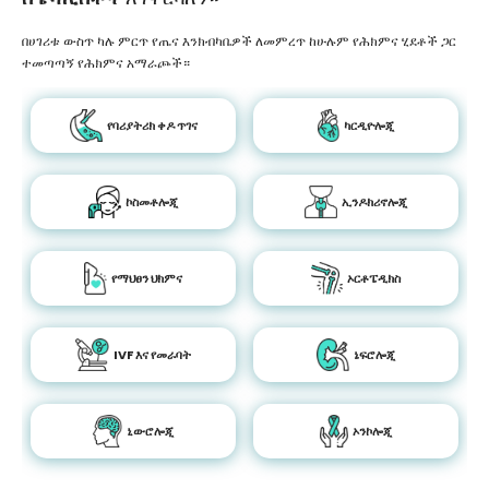
በሀገሪቱ ውስጥ ካሉ ምርጥ የጤና እንክብካቤዎች ለመምረጥ ከሁሉም የሕክምና ሂደቶች ጋር
ተመጣጣኝ የሕክምና አማራጮች።
የባሪያትሪክ ቀዶ ጥገና
ካርዲዮሎጂ
ኮስመቶሎጂ
ኢንዶክሪኖሎጂ
የማህፀን ህክምና
ኦርቶፔዲክስ
IVF እና የመራባት
ኔፍሮሎጂ
ኒውሮሎጂ
ኦንኮሎጂ