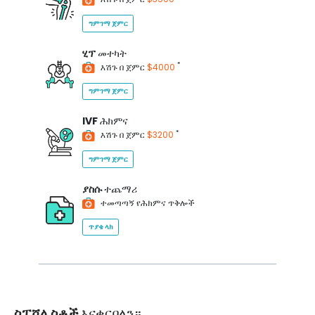
ግምገማ ጀምር
ሂፕ
መተካት
*
እሽጉ በ ጀምር
$4000
ግምገማ ጀምር
IVF
ሕክምና
*
እሽጉ በ ጀምር
$3200
ግምገማ ጀምር
ያስሱ
ተጨማሪ
ተመጣጣኝ የሕክምና ጥቅሎች
ጥያቄ ላክ
ስፔሻሊስቶች
እናቀርባለን።