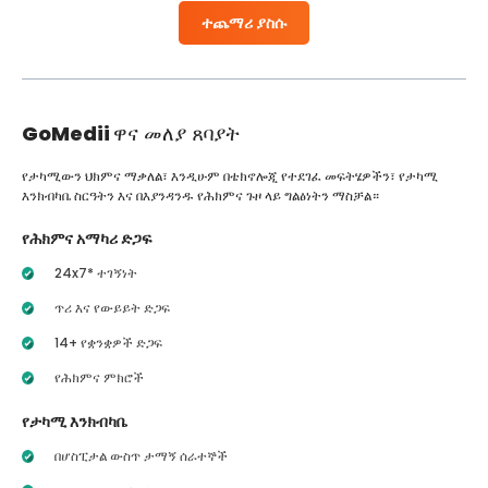
ተጨማሪ ያስሱ
GoMedii
ዋና መለያ ጸባያት
የታካሚውን ህክምና ማቃለል፣ እንዲሁም በቴክኖሎጂ የተደገፈ መፍትሄዎችን፣ የታካሚ
እንክብካቤ ስርዓትን እና በእያንዳንዱ የሕክምና ጉዞ ላይ ግልፅነትን ማስቻል።
የሕክምና አማካሪ ድጋፍ
24x7* ተገኝነት
ጥሪ እና የውይይት ድጋፍ
14+ የቋንቋዎች ድጋፍ
የሕክምና ምክሮች
የታካሚ እንክብካቤ
በሆስፒታል ውስጥ ታማኝ ሰራተኞች