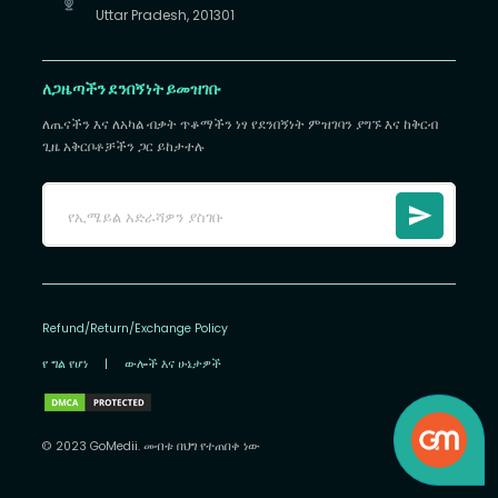
Uttar Pradesh, 201301
ለጋዜጣችን ደንበኝነት ይመዝገቡ
ለጤናችን እና ለአካል ብቃት ጥቆማችን ነፃ የደንበኝነት ምዝገባን ያግኙ እና ከቅርብ
ጊዜ አቅርቦቶቻችን ጋር ይከታተሉ
Refund/Return/Exchange Policy
የ ግል የሆነ
|
ውሎች እና ሁኔታዎች
© 2023 GoMedii. መብቱ በህግ የተጠበቀ ነው