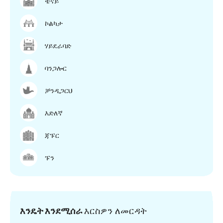
ቼናይ
ኮልካታ
ሃይደራባድ
ባንጋሎር
ቻንዲጋርህ
እድለኛ
ጃፑር
ፑን
እንዴት እንደሚሰራ
እርስዎን ለመርዳት