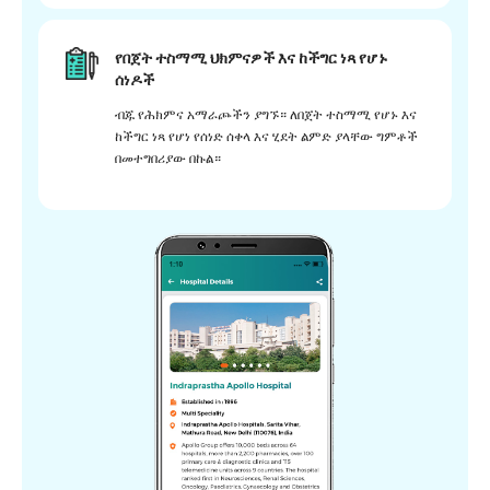
የበጀት ተስማሚ ህክምናዎች እና ከችግር ነጻ የሆኑ
ሰነዶች
ብጁ የሕክምና አማራጮችን ያግኙ። ለበጀት ተስማሚ የሆኑ እና
ከችግር ነጻ የሆነ የሰነድ ሰቀላ እና ሂደት ልምድ ያላቸው ግምቶች
በመተግበሪያው በኩል።