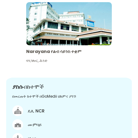
Narayana የልብ ሳይንስ ተቋም
ባንጋሎር
,
ሕንድ
ያስሱ
በከተሞች
በመረጡት ከተሞች በGoMedii ህክምና ያግኙ
ዴሊ NCR
ሙምባይ