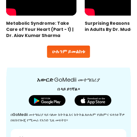
Metabolic Syndrome: Take
Surprising Reasons fo
Care of Your Heart (Part - 1) |
in Adults By Dr. Mudas
Dr. Ajay Kumar Sharma
ሁሉንም ይመልከቱ
አውርድ
GoMedii መተግበሪያ
በ ላይ ይገኛል።
በGoMedii መተግበሪያ ላይ ባለው ክትትል እና ክትትል ለሁሉም የህክምና ፍላጎቶችዎ
በቴክኖሎጂ የሚመራ የአንድ ጊዜ መፍትሄ።