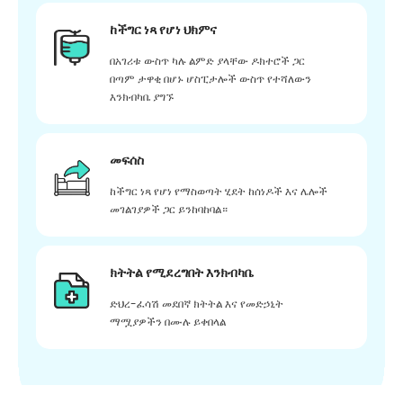
ከችግር ነጻ የሆነ ህክምና
በአገሪቱ ውስጥ ካሉ ልምድ ያላቸው ዶክተሮች ጋር
በጣም ታዋቂ በሆኑ ሆስፒታሎች ውስጥ የተሻለውን
እንክብካቤ ያግኙ
መፍሰስ
ከችግር ነጻ የሆነ የማስወጣት ሂደት ከሰነዶች እና ሌሎች
መገልገያዎች ጋር ይንከባከባል።
ክትትል የሚደረግበት እንክብካቤ
ድህረ-ፈሳሽ መደበኛ ክትትል እና የመድኃኒት
ማሟያዎችን በሙሉ ይቀበላል