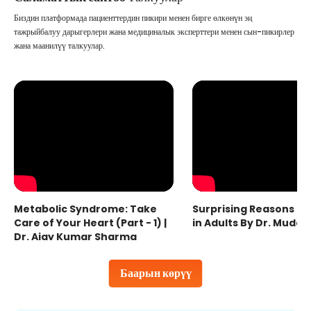
Биздин платформада пациенттердин пикири менен бирге өлкөнүн эң
тажрыйбалуу дарыгерлери жана медициналык эксперттери менен сын-пикирлер
жана маанилүү талкуулар.
Metabolic Syndrome: Take
Surprising Reasons fo
Care of Your Heart (Part - 1) |
in Adults By Dr. Mudas
Dr. Ajay Kumar Sharma
Баарын көрүү