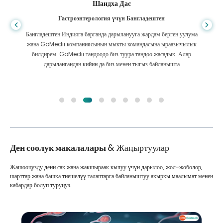
Шандха Дас
Гастроэнтерология үчүн Бангладештен
Бангладештен Индияга барганда дарыланууга жардам берген уулума
жана GoMedii компаниясынын мыкты командасына ыраазычылык
билдирем. GoMedii тандоодо биз туура тандоо жасадык. Алар
дарылангандан кийин да биз менен тыгыз байланышта
Ден соолук макалалары
& Жаңыртуулар
Жашооңузду дени сак жана жакшыраак кылуу үчүн дарылоо, жол-жоболор,
шарттар жана башка тиешелүү талаптарга байланыштуу акыркы маалымат менен
кабардар болуп туруңуз.