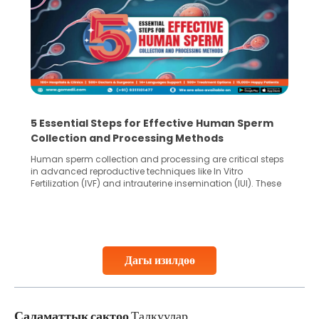
5 Essential Steps for Effective Human Sperm
Collection and Processing Methods
Human sperm collection and processing are critical steps
in advanced reproductive techniques like In Vitro
Fertilization (IVF) and intrauterine insemination (IUI). These
methods enable medical professionals to tackle fertility
challenges and help couples achieve their dream of
parenthood. Skilled technicians collect sperm using
specialized procedures to ensure optimal quality. Once
collected, they process the
Дагы изилдөө
Continue Reading
Саламаттык сактоо
Талкуулар