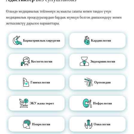
Өлкөдө медициналык тейлөөнүн эң мыкты сапаты менен тандоо үчүн
медициналык процедуралардын бардык мүмкүн болгон диапазондору менен
жеткиликтүү дарылоо варианттары.
Бариатриялык хирургия
Кардиология
Косметология
Эндокринология
Гинекология
Ортопедия
ЭКУ жана төрөт
Нефрология
Неврология
Онкология