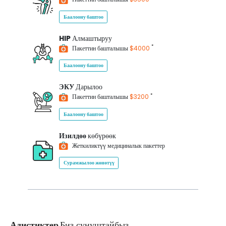
Баалоону баштоо
HIP
Алмаштыруу
*
Пакеттин башталышы
$4000
Баалоону баштоо
ЭКУ
Дарылоо
*
Пакеттин башталышы
$3200
Баалоону баштоо
Изилдөө
көбүрөөк
Жеткиликтүү медициналык пакеттер
Сурамжылоо жөнөтүү
Адистиктер
Биз сунуштайбыз