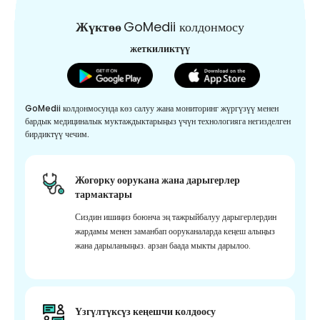
Жүктөө
GoMedii колдонмосу
жеткиликтүү
GoMedii колдонмосунда көз салуу жана мониторинг жүргүзүү менен
бардык медициналык муктаждыктарыңыз үчүн технологияга негизделген
бирдиктүү чечим.
Жогорку оорукана жана дарыгерлер
тармактары
Сиздин ишиңиз боюнча эң тажрыйбалуу дарыгерлердин
жардамы менен заманбап ооруканаларда кеңеш алыңыз
жана дарыланыңыз. арзан баада мыкты дарылоо.
Үзгүлтүксүз кеңешчи колдоосу