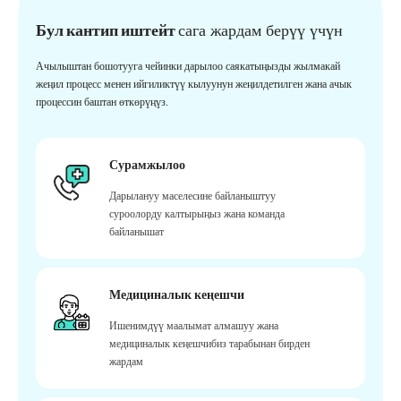
Бул кантип иштейт
сага жардам берүү үчүн
Ачылыштан бошотууга чейинки дарылоо саякатыңызды жылмакай
жеңил процесс менен ийгиликтүү кылуунун жеңилдетилген жана ачык
процессин баштан өткөрүңүз.
Сурамжылоо
Дарылануу маселесине байланыштуу
суроолорду калтырыңыз жана команда
байланышат
Медициналык кеңешчи
Ишенимдүү маалымат алмашуу жана
медициналык кеңешчибиз тарабынан бирден
жардам