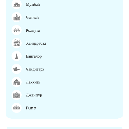
Мумбай
Ченнай
Колкута
Хайдарабад
Бангалор
Чандигарх
Лакхнау
Джайпур
Pune