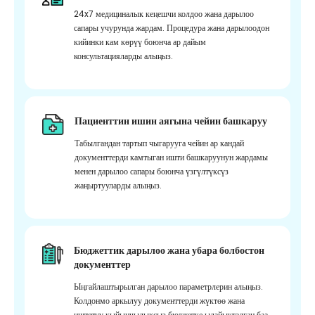
24x7 медициналык кеңешчи колдоо жана дарылоо
сапары учурунда жардам. Процедура жана дарылоодон
кийинки кам көрүү боюнча ар дайым
консультацияларды алыңыз.
Пациенттин ишин аягына чейин башкаруу
Табылгандан тартып чыгарууга чейин ар кандай
документтерди камтыган ишти башкаруунун жардамы
менен дарылоо сапары боюнча үзгүлтүксүз
жаңыртууларды алыңыз.
Бюджеттик дарылоо жана убара болбостон
документтер
Ыңгайлаштырылган дарылоо параметрлерин алыңыз.
Колдонмо аркылуу документтерди жүктөө жана
иштетүү кыйынчылыксыз бюджетке ылайыкталган баа