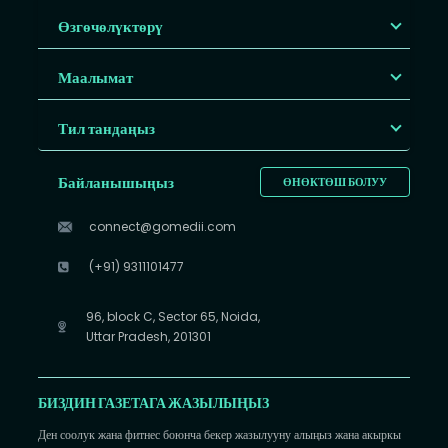
Өзгөчөлүктөрү
Маалымат
Тил тандаңыз
Байланышыңыз
ӨНӨКТӨШ БОЛУУ
connect@gomedii.com
(+91) 9311101477
96, block C, Sector 65, Noida,
Uttar Pradesh, 201301
БИЗДИН ГАЗЕТАГА ЖАЗЫЛЫҢЫЗ
Ден соолук жана фитнес боюнча бекер жазылууну алыңыз жана акыркы