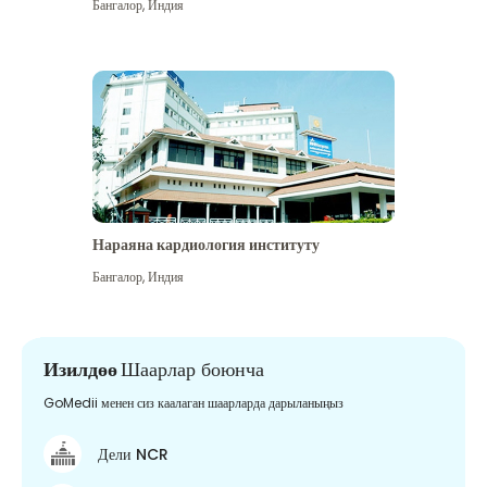
Бангалор
,
Индия
Нараяна кардиология институту
Бангалор
,
Индия
Изилдөө
Шаарлар боюнча
GoMedii менен сиз каалаган шаарларда дарыланыңыз
Дели NCR