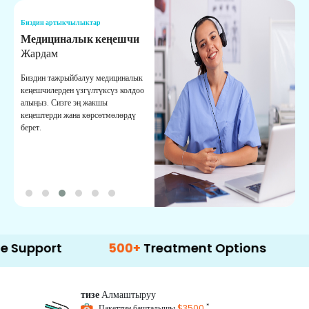
Биздин артыкчылыктар
Б
Медициналык кеңешчи
О
Жардам
К
Биздин тажрыйбалуу медициналык
Д
кеңешчилерден үзгүлтүксүз колдоо
ж
алыңыз. Сизге эң жакшы
р
кеңештерди жана көрсөтмөлөрдү
т
берет.
о
rt
500+
Treatment Options
тизе
Алмаштыруу
*
Пакеттин башталышы
$3500