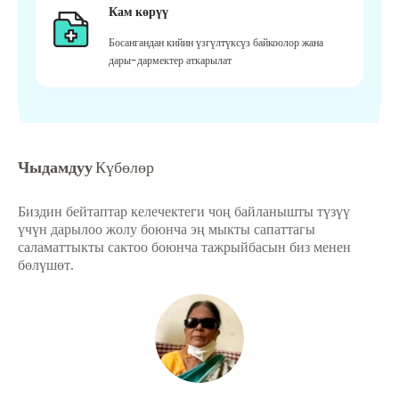
Кам көрүү
Босангандан кийин үзгүлтүксүз байкоолор жана
дары-дармектер аткарылат
Чыдамдуу
Күбөлөр
Биздин бейтаптар келечектеги чоң байланышты түзүү
үчүн дарылоо жолу боюнча эң мыкты сапаттагы
саламаттыкты сактоо боюнча тажрыйбасын биз менен
бөлүшөт.