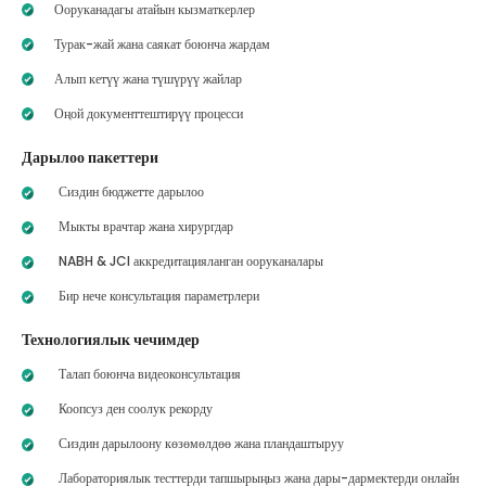
Ооруканадагы атайын кызматкерлер
Турак-жай жана саякат боюнча жардам
Алып кетүү жана түшүрүү жайлар
Оңой документтештирүү процесси
Дарылоо пакеттери
Сиздин бюджетте дарылоо
Мыкты врачтар жана хирургдар
NABH & JCI аккредитацияланган ооруканалары
Бир нече консультация параметрлери
Технологиялык чечимдер
Талап боюнча видеоконсультация
Коопсуз ден соолук рекорду
Сиздин дарылоону көзөмөлдөө жана пландаштыруу
Лабораториялык тесттерди тапшырыңыз жана дары-дармектерди онлайн