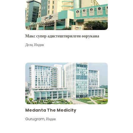
Макс супер адистештирилген оорукана
Дели
,
Индия
Medanta The Medicity
Gurugram
,
Индия