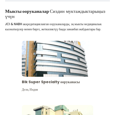
Мыкты ооруканалар
Сиздин муктаждыктарыңыз
үчүн
JCI & NABH аккредитацияланган ооруканаларды, эң мыкты медициналык
кызматкерлер менен бирге, жеткиликтүү баада заманбап жабдыктары бар.
Blk Super Specialty ооруканасы
Дели
,
Индия