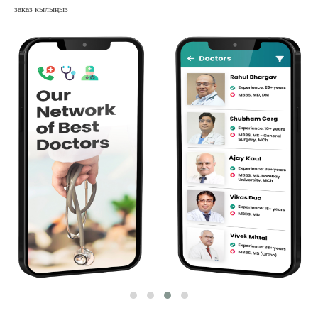
заказ кылыңыз