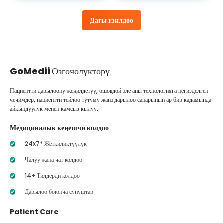
Дагы изилдөө
GoMedii
Өзгөчөлүктөрү
Пациентти дарылоону жеңилдетүү, ошондой эле аны технологияга негизделген
чечимдер, пациентти тейлөө тутуму жана дарылоо сапарынын ар бир кадамында
айкындуулук менен камсыз кылуу.
Медициналык кеңешчи колдоо
24x7* Жеткиликтүүлүк
Чалуу жана чат колдоо
14+ Тилдерди колдоо
Дарылоо боюнча сунуштар
Patient Care