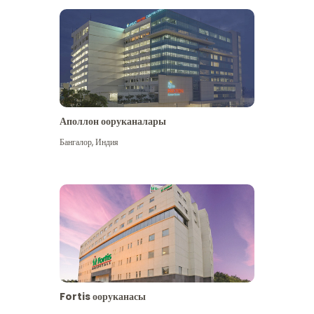
Аполлон ооруканалары
Көбүрөөк көрүү
Бангалор
,
Индия
Fortis ооруканасы