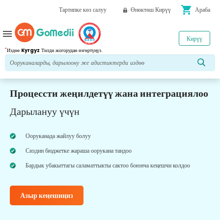
shopping_cart
Тартипке көз салуу
Өнөктөш Кирүү
Араба
menu
Кирүү
*
Издөө
Kyrgyz
Тилди жогорудан өзгөртүңүз.
Процессти жеңилдетүү жана интеграциялоо
Дарылануу үчүн
Ооруканада жайлуу болуу
Сиздин бюджетке жараша оорукана тандоо
Бардык убакыттагы саламаттыкты сактоо боюнча кеңешчи колдоо
Азыр кеңешиңиз