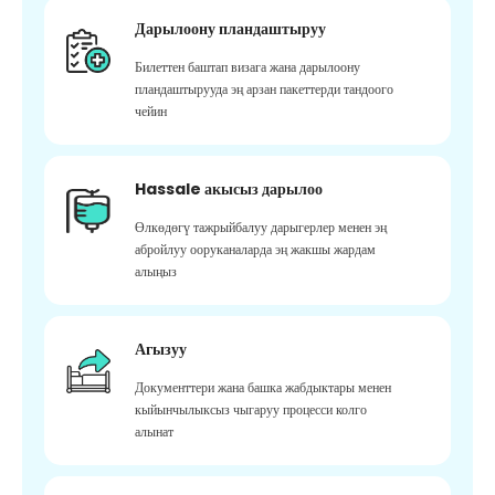
Дарылоону пландаштыруу
Билеттен баштап визага жана дарылоону
пландаштырууда эң арзан пакеттерди тандоого
чейин
Hassale акысыз дарылоо
Өлкөдөгү тажрыйбалуу дарыгерлер менен эң
абройлуу ооруканаларда эң жакшы жардам
алыңыз
Агызуу
Документтери жана башка жабдыктары менен
кыйынчылыксыз чыгаруу процесси колго
алынат