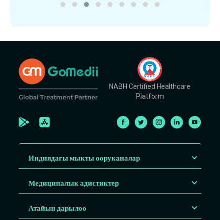
NABH Certified Healthcare
Platform
Индиядагы мыкты ооруканалар
Медициналык адистиктер
Атайын дарылоо