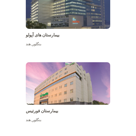
بیمارستان های آپولو
بنگلور
,
هند
بیشتر ببینید
بیمارستان فورتیس
بنگلور
,
هند