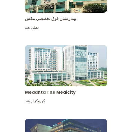
بیمارستان فوق تخصصی مکس
دهلی
,
هند
Medanta The Medicity
گوروگرام
,
هند