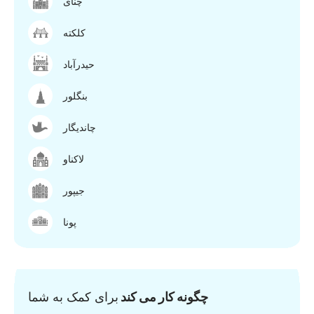
چنای
کلکته
حیدرآباد
بنگلور
چاندیگار
لاکناو
جیپور
پونا
چگونه کار می کند
برای کمک به شما