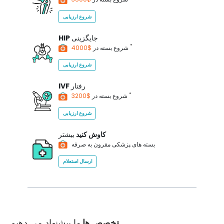
شروع ارزیابی
جایگزینی
HIP
*
$4000
شروع بسته در
شروع ارزیابی
رفتار
IVF
*
$3200
شروع بسته در
شروع ارزیابی
کاوش کنید
بیشتر
بسته های پزشکی مقرون به صرفه
ارسال استعلام
تخصص ها
ما پیشنهاد می دهیم