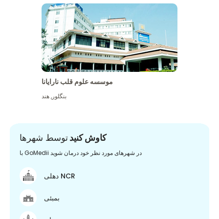
موسسه علوم قلب نارایانا
بنگلور
,
هند
کاوش کنید
توسط شهرها
با GoMedii در شهرهای مورد نظر خود درمان شوید
دهلی NCR
بمبئی