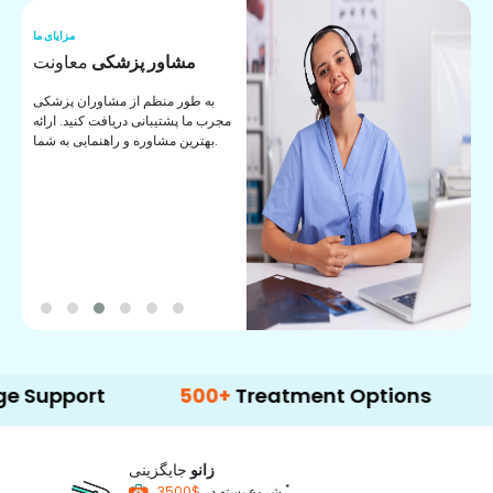
ما
مزایای ما
ا
مشاور پزشکی
معاونت
ن
به طور منظم از مشاوران پزشکی
ان
مجرب ما پشتیبانی دریافت کنید. ارائه
ی
بهترین مشاوره و راهنمایی به شما.
ort
500+
Treatment Options
زانو
جایگزینی
*
$3500
شروع بسته در