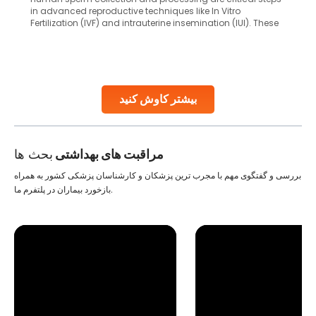
in advanced reproductive techniques like In Vitro
Fertilization (IVF) and intrauterine insemination (IUI). These
methods enable medical professionals to tackle fertility
challenges and help couples achieve their dream of
parenthood. Skilled technicians collect sperm using
specialized procedures to ensure optimal quality. Once
collected, they process the
بیشتر کاوش کنید
Continue Reading
مراقبت های بهداشتی
بحث ها
بررسی و گفتگوی مهم با مجرب ترین پزشکان و کارشناسان پزشکی کشور به همراه
بازخورد بیماران در پلتفرم ما.