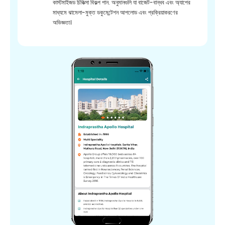
কাস্টমাইজড চিকিত্সা বিকল্প পান. অনুমানগুলি যা বাজেট-বান্ধব এবং অ্যাপের
মাধ্যমে ঝামেলা-মুক্ত ডকুমেন্টেশন আপলোড এবং প্রক্রিয়াকরণের
অভিজ্ঞতা।