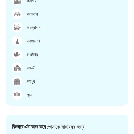
চেন্নাই
কলকাতা
হায়দ্রাবাদ
ব্যাঙ্গালোর
চণ্ডীগড়
লখনউ
জয়পুর
পুনে
কিভাবে এটা কাজ করে
তোমাকে সাহায্যর জন্য