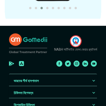
NABH সার্টিফাইড হেলথ কেয়ার প্ল্যাটফর্ম
ভারতের শীর্ষ হাসপাতাল
চিকিৎসা বিশেষত্ব
বিশেষায়িত চিকিৎসা