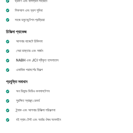
ভ্রমণ এবং বাসস্থান সহায়তা
পিকআপ এবং ড্রপ সুবিধা
সহজ ডকুমেন্টেশন প্রক্রিয়া
চিকিত্সা প্যাকেজ
আপনার বাজেটে চিকিৎসা
সেরা ডাক্তার এবং সার্জন
NABH এবং JCI স্বীকৃত হাসপাতাল
একাধিক পরামর্শের বিকল্প
প্রযুক্তি সমাধান
অন ডিমান্ড ভিডিও কনসালটেশন
সুরক্ষিত স্বাস্থ্য রেকর্ড
ট্র্যাক এবং আপনার চিকিত্সা পরিকল্পনা
বই ল্যাব টেস্ট এবং অর্ডার ঔষধ অনলাইন