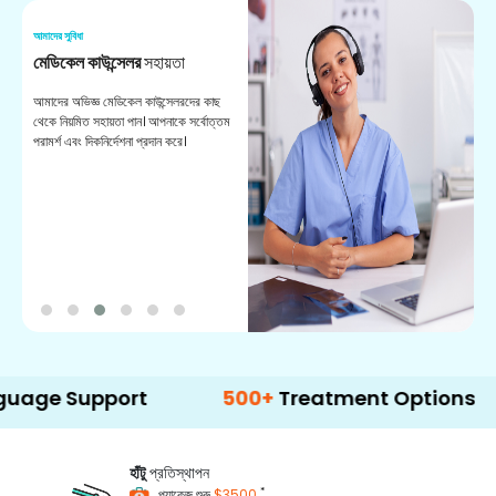
আমাদের সুবিধা
আম
মেডিকেল কাউন্সেলর
সহায়তা
অ
আমাদের অভিজ্ঞ মেডিকেল কাউন্সেলরদের কাছ
ভা
থেকে নিয়মিত সহায়তা পান। আপনাকে সর্বোত্তম
চি
পরামর্শ এবং দিকনির্দেশনা প্রদান করে।
ডা
Support
500+
Treatment Options
হাঁটু
প্রতিস্থাপন
*
প্যাকেজ শুরু
$3500