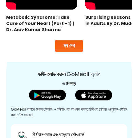
Metabolic Syndrome: Take
Surprising Reasons fo
Care of Your Heart (Part - 1) |
in Adults By Dr. Mudas
Dr. Ajay Kumar Sharma
সব দেখ
ডাউনলোড করুন
GoMedii অ্যাপ
এ উপলব্ধ
GoMedii অ্যাপে উপলব্ধ ট্র্যাকিং ও মনিটরিং সহ আপনার সমস্ত চিকিৎসা চাহিদার প্রযুক্তি-চালিত
ওয়ান-স্টপ সমাধান।
শীর্ষ হাসপাতাল এবং ডাক্তার নেটওয়ার্ক