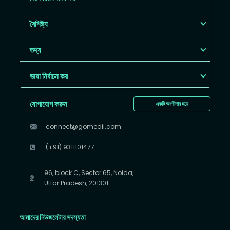
বৈশিষ্ট্য
তথ্য
ভাষা নির্বাচন কর
যোগাযোগ করুন
একটি অংশীদার হয়ে
connect@gomedii.com
(+91) 9311101477
96, block C, Sector 65, Noida,
Uttar Pradesh, 201301
আমাদের নিউজলেটার সদস্যতা