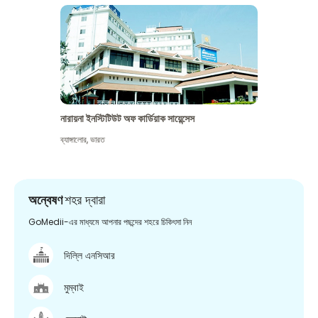
নারায়না ইনস্টিটিউট অফ কার্ডিয়াক সায়েন্সেস
ব্যাঙ্গালোর
,
ভারত
অন্বেষণ
শহর দ্বারা
GoMedii-এর মাধ্যমে আপনার পছন্দের শহরে চিকিৎসা নিন
দিল্লি এনসিআর
মুম্বাই