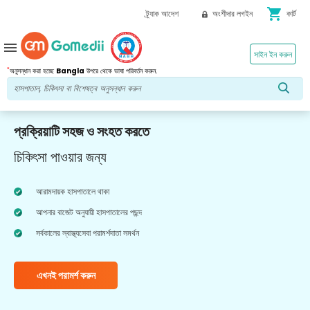
shopping_cart
ট্র্যাক আদেশ
অংশীদার লগইন
কার্ট
menu
সাইন ইন করুন
*
অনুসন্ধান করা হচ্ছে
Bangla
উপরে থেকে ভাষা পরিবর্তন করুন.
প্রক্রিয়াটি সহজ ও সংহত করতে
চিকিৎসা পাওয়ার জন্য
আরামদায়ক হাসপাতালে থাকা
আপনার বাজেট অনুযায়ী হাসপাতালের পছন্দ
সর্বকালের স্বাস্থ্যসেবা পরামর্শদাতা সমর্থন
এখনই পরামর্শ করুন