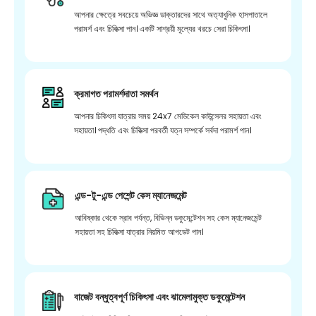
আপনার ক্ষেত্রে সবচেয়ে অভিজ্ঞ ডাক্তারদের সাথে অত্যাধুনিক হাসপাতালে
পরামর্শ এবং চিকিত্সা পান। একটি সাশ্রয়ী মূল্যের খরচে সেরা চিকিৎসা।
ক্রমাগত পরামর্শদাতা সমর্থন
আপনার চিকিৎসা যাত্রার সময় 24x7 মেডিকেল কাউন্সেলর সহায়তা এবং
সহায়তা। পদ্ধতি এবং চিকিত্সা পরবর্তী যত্ন সম্পর্কে সর্বদা পরামর্শ পান।
এন্ড-টু-এন্ড পেশেন্ট কেস ম্যানেজমেন্ট
আবিষ্কার থেকে স্রাব পর্যন্ত, বিভিন্ন ডকুমেন্টেশন সহ কেস ম্যানেজমেন্ট
সহায়তা সহ চিকিত্সা যাত্রার নিয়মিত আপডেট পান।
বাজেট বন্ধুত্বপূর্ণ চিকিৎসা এবং ঝামেলামুক্ত ডকুমেন্টেশন