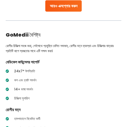
আরও এক্সপ্লোর করুন
GoMedii
বৈশিষ্ট্য
রোগীর চিকিত্সা সহজ করা, সেইসাথে প্রযুক্তি চালিত সমাধান, রোগীর যত্ন ব্যবস্থা এবং চিকিত্সার যাত্রার
প্রতিটি ধাপে স্বচ্ছতার সাথে এটি সক্ষম করা।
মেডিকেল কাউন্সেলর সাপোর্ট
24x7* উপস্থিতি
কল এবং চ্যাট সমর্থন
14+ ভাষা সমর্থন
চিকিত্সা সুপারিশ
রোগীর যত্ন
হাসপাতালে নিবেদিত কর্মী