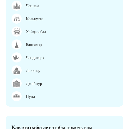
Ченнаи
Калькутта
Хайдарабад
Бангалор
Чандигарх
Лакхнау
Джайпур
Пуна
Как это работает
чтобы помочь вам