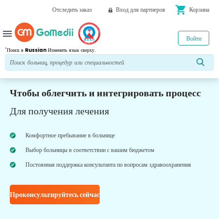
shopping_cart
Отследить заказ
Вход для партнеров
Корзина
menu
Войти
*
Поиск в
Russian
Изменить язык сверху.
Чтобы облегчить и интегрировать процесс
Для получения лечения
Комфортное пребывание в больнице
Выбор больницы в соответствии с вашим бюджетом
Постоянная поддержка консультанта по вопросам здравоохранения
Проконсультируйтесь сейчас