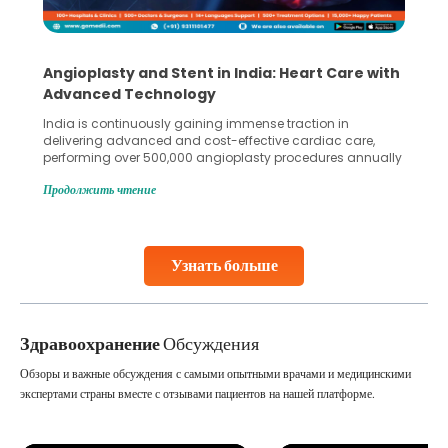
Angioplasty and Stent in India: Heart Care with
Advanced Technology
India is continuously gaining immense traction in
delivering advanced and cost-effective cardiac care,
performing over 500,000 angioplasty procedures annually
with a success rate exceeding 90%. Patients across the
Продолжить чтение
globe are searching for treatments like angioplasty and
stent placement in Indian hospitals, owing to the
combination of high-quality care and affordability.
Studies, such as one published
Узнать больше
Continue Reading
Здравоохранение
Обсуждения
Обзоры и важные обсуждения с самыми опытными врачами и медицинскими
экспертами страны вместе с отзывами пациентов на нашей платформе.