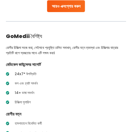
আরও এক্সপ্লোর করুন
GoMedii
বৈশিষ্ট্য
রোগীর চিকিত্সা সহজ করা, সেইসাথে প্রযুক্তি চালিত সমাধান, রোগীর যত্ন ব্যবস্থা এবং চিকিত্সার যাত্রার
প্রতিটি ধাপে স্বচ্ছতার সাথে এটি সক্ষম করা।
মেডিকেল কাউন্সেলর সাপোর্ট
24x7* উপস্থিতি
কল এবং চ্যাট সমর্থন
14+ ভাষা সমর্থন
চিকিত্সা সুপারিশ
রোগীর যত্ন
হাসপাতালে নিবেদিত কর্মী