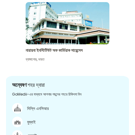
নারায়না ইনস্টিটিউট অফ কার্ডিয়াক সায়েন্সেস
ব্যাঙ্গালোর
,
ভারত
অন্বেষণ
শহর দ্বারা
GoMedii-এর মাধ্যমে আপনার পছন্দের শহরে চিকিৎসা নিন
দিল্লি এনসিআর
মুম্বাই