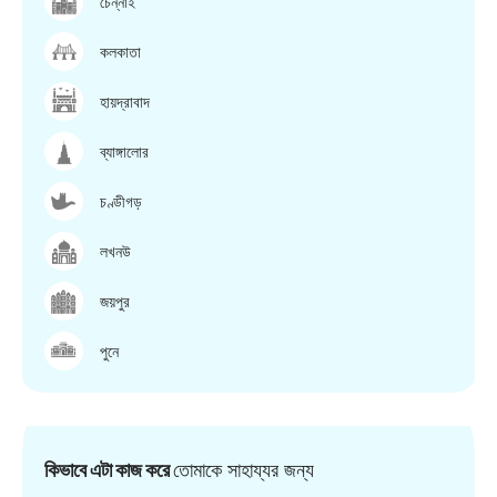
চেন্নাই
কলকাতা
হায়দ্রাবাদ
ব্যাঙ্গালোর
চণ্ডীগড়
লখনউ
জয়পুর
পুনে
কিভাবে এটা কাজ করে
তোমাকে সাহায্যর জন্য