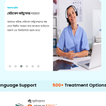
আমাদের সুবিধা
আম
মেডিকেল কাউন্সেলর
সহায়তা
অ
আমাদের অভিজ্ঞ মেডিকেল কাউন্সেলরদের কাছ
ভা
থেকে নিয়মিত সহায়তা পান। আপনাকে সর্বোত্তম
চি
পরামর্শ এবং দিকনির্দেশনা প্রদান করে।
ডা
e Support
500+
Treatment Options
হাঁটু
প্রতিস্থাপন
*
প্যাকেজ শুরু
$3500