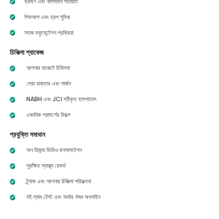
ভ্রমণ এবং বাসস্থান সহায়তা
পিকআপ এবং ড্রপ সুবিধা
সহজ ডকুমেন্টেশন প্রক্রিয়া
চিকিত্সা প্যাকেজ
আপনার বাজেটে চিকিৎসা
সেরা ডাক্তার এবং সার্জন
NABH এবং JCI স্বীকৃত হাসপাতাল
একাধিক পরামর্শের বিকল্প
প্রযুক্তি সমাধান
অন ডিমান্ড ভিডিও কনসালটেশন
সুরক্ষিত স্বাস্থ্য রেকর্ড
ট্র্যাক এবং আপনার চিকিত্সা পরিকল্পনা
বই ল্যাব টেস্ট এবং অর্ডার ঔষধ অনলাইন