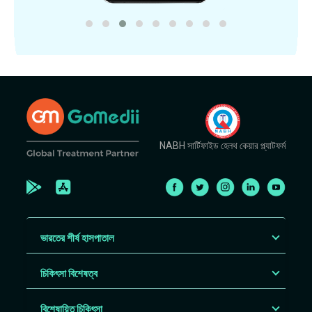
NABH সার্টিফাইড হেলথ কেয়ার প্ল্যাটফর্ম
ভারতের শীর্ষ হাসপাতাল
চিকিৎসা বিশেষত্ব
বিশেষায়িত চিকিৎসা