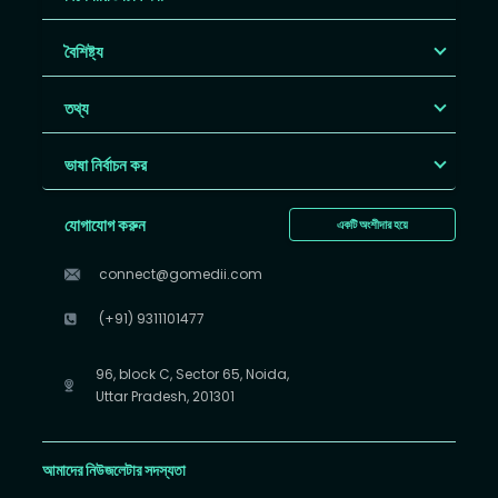
বৈশিষ্ট্য
তথ্য
ভাষা নির্বাচন কর
যোগাযোগ করুন
একটি অংশীদার হয়ে
connect@gomedii.com
(+91) 9311101477
96, block C, Sector 65, Noida,
Uttar Pradesh, 201301
আমাদের নিউজলেটার সদস্যতা