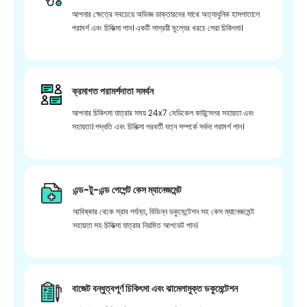
আপনার ক্ষেত্রে সবচেয়ে অভিজ্ঞ ডাক্তারদের সাথে অত্যাধুনিক হাসপাতালে
পরামর্শ এবং চিকিত্সা পান। একটি সাশ্রয়ী মূল্যের খরচে সেরা চিকিৎসা।
ক্রমাগত পরামর্শদাতা সমর্থন
আপনার চিকিৎসা যাত্রার সময় 24x7 মেডিকেল কাউন্সেলর সহায়তা এবং
সহায়তা। পদ্ধতি এবং চিকিত্সা পরবর্তী যত্ন সম্পর্কে সর্বদা পরামর্শ পান।
এন্ড-টু-এন্ড পেশেন্ট কেস ম্যানেজমেন্ট
আবিষ্কার থেকে স্রাব পর্যন্ত, বিভিন্ন ডকুমেন্টেশন সহ কেস ম্যানেজমেন্ট
সহায়তা সহ চিকিত্সা যাত্রার নিয়মিত আপডেট পান।
বাজেট বন্ধুত্বপূর্ণ চিকিৎসা এবং ঝামেলামুক্ত ডকুমেন্টেশন