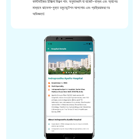
কাস্টমাইজড চিকিত্সা বিকল্প পান. অনুমানগুলি যা বাজেট-বান্ধব এবং অ্যাপের
মাধ্যমে ঝামেলা-মুক্ত ডকুমেন্টেশন আপলোড এবং প্রক্রিয়াকরণের
অভিজ্ঞতা।