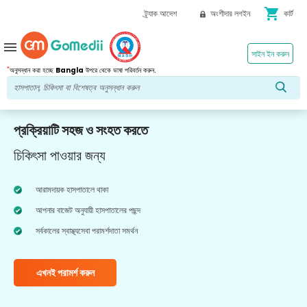
shopping_cart
ট্র্যাক আদেশ
অংশীদার লগইন
কার্ট
menu
সাইন ইন করুন
*
অনুসন্ধান করা হচ্ছে
Bangla
উপরে থেকে ভাষা পরিবর্তন করুন.
প্রক্রিয়াটি সহজ ও সংহত করতে
চিকিৎসা পাওয়ার জন্য
আরামদায়ক হাসপাতালে থাকা
আপনার বাজেট অনুযায়ী হাসপাতালের পছন্দ
সর্বকালের স্বাস্থ্যসেবা পরামর্শদাতা সমর্থন
এখনই পরামর্শ করুন