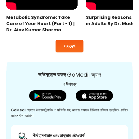
Metabolic Syndrome: Take
Surprising Reasons fo
Care of Your Heart (Part - 1) |
in Adults By Dr. Mudas
Dr. Ajay Kumar Sharma
সব দেখ
ডাউনলোড করুন
GoMedii অ্যাপ
এ উপলব্ধ
GoMedii অ্যাপে উপলব্ধ ট্র্যাকিং ও মনিটরিং সহ আপনার সমস্ত চিকিৎসা চাহিদার প্রযুক্তি-চালিত
ওয়ান-স্টপ সমাধান।
শীর্ষ হাসপাতাল এবং ডাক্তার নেটওয়ার্ক