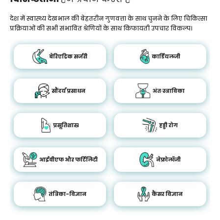
देश में स्वास्थ्य देखभाल की बेहतरीन गुणवत्ता के साथ चुनने के लिए चिकित्सा
प्रक्रियाओं की सभी संभावित श्रेणियों के साथ किफायती उपचार विकल्प।
बेरिएट्रिक सर्जरी
कार्डियलजी
सौंदर्य प्रसाधन
अंतःस्त्राविका
प्रसूतिशास्र
हड्डी रोग
आईवीएफ और फर्टिलिटी
नेफ्रोलॉजी
तंत्रिका-विज्ञान
कैंसर विज्ञान