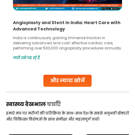
Angioplasty and Stent in India: Heart Care with
Advanced Technology
India is continuously gaining immense traction in
delivering advanced and cost-effective cardiac care,
performing over 500,000 angioplasty procedures annually
with a success rate exceeding 90%. Patients across the
जारी रखें पढ़ रहे हैं
globe are searching for treatments like angioplasty and
stent placement in Indian hospitals, owing to the
combination of high-quality care and affordability.
Studies, such as one published
और ज्यादा खोजें
Continue Reading
स्वास्थ्य देखभाल
चर्चाएँ
हमारे मंच पर मरीजों की प्रतिक्रिया के साथ-साथ देश के सबसे अनुभवी डॉक्टरों
और चिकित्सा विशेषज्ञों के साथ समीक्षा और महत्वपूर्ण चर्चा।