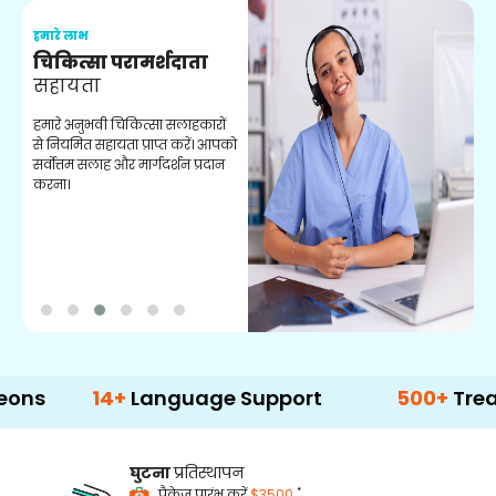
हमारे लाभ
ह
चिकित्सा परामर्शदाता
सहायता
व
हमारे अनुभवी चिकित्सा सलाहकारों
ब
से नियमित सहायता प्राप्त करें। आपको
व
सर्वोत्तम सलाह और मार्गदर्शन प्रदान
ह
करना।
ऑ
14+
Language Support
500+
Treatment 
घुटना
प्रतिस्थापन
*
पैकेज प्रारंभ करें
$3500