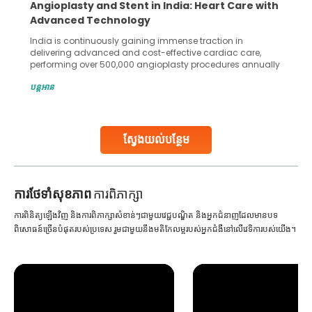
Angioplasty and Stent in India: Heart Care with
Advanced Technology
India is continuously gaining immense traction in
delivering advanced and cost-effective cardiac care,
performing over 500,000 angioplasty procedures annually
with a success rate exceeding 90%. Patients across the
បន្តអាន
globe are searching for treatments like angioplasty and
stent placement in Indian hospitals, owing to the
combination of high-quality care and affordability.
Studies, such as one published
ស្វែងយល់បន្ថែម
Continue Reading
ការ​ថែទាំ​សុខភាព
ការពិភាក្សា
ការពិនិត្យឡើងវិញ និងការពិភាក្សាសំខាន់ៗជាមួយវេជ្ជបណ្ឌិត និងអ្នកជំនាញដែលមានបទ
ពិសោធន៍ច្រើនបំផុតរបស់ប្រទេស រួមជាមួយនឹងមតិកែលម្អរបស់អ្នកជំងឺនៅលើវេទិការបស់យើង។