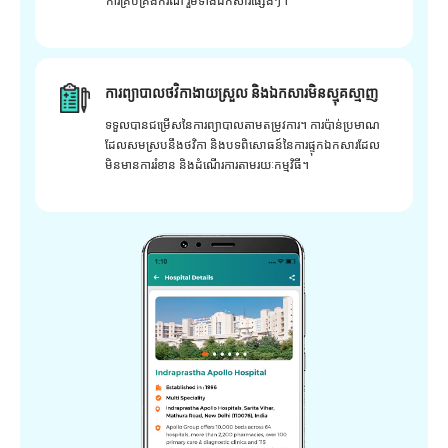
ការគ្រប់គ្រងករណី រួមទាំងឯកសារផ្សេងៗ។
ការព្យាបាលថវិកាងាយស្រួល និងឯកសារមិនស្មុគស្មាញ
ទទួលបានជម្រើសនៃការព្យាបាលតាមតម្រូវការ។ ការប៉ាន់ប្រមាណ
ដែលសមស្របនឹងថវិកា និងបទពិសោធន៍នៃការផ្ទុកឯកសារដែល
មិនមានការរំខាន និងដំណើរការតាមរយៈកម្មវិធី។