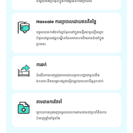
តម្លៃសមរម្យបំផុតក្នុងការធ្វើផែនការព្យាបាល
Hassale ការព្យាបាលដោយឥតគិតថ្លៃ
ទទួលបានការថែទាំល្អបំផុតនៅក្នុងមន្ទីរពេទ្យល្បីឈ្មោះ
បំផុតជាមួយវេជ្ជបណ្ឌិតដែលមានបទពិសោធន៍នៅក្នុង
ប្រទេស
ការឆក់
ដំណើរការបញ្ចេញចោលដោយគ្មានបញ្ហាជាមួយនឹង
ឯកសារ និងសម្ភារៈផ្សេងទៀតត្រូវបានយកចិត្តទុកដាក់
តាមដានការថែទាំ
ក្រោយ​ការ​ហូរ​ចេញ​ទទួល​បាន​ការ​តាមដាន​ជា​ប្រចាំ​និង​ការ​
បំពេញ​ថ្នាំ​នៅ​ទូទាំង​