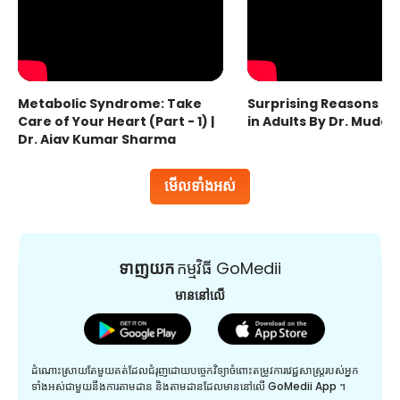
Metabolic Syndrome: Take
Surprising Reasons fo
Care of Your Heart (Part - 1) |
in Adults By Dr. Mudas
Dr. Ajay Kumar Sharma
មើលទាំងអស់
ទាញយក
កម្មវិធី GoMedii
មាននៅលើ
ដំណោះស្រាយតែមួយគត់ដែលជំរុញដោយបច្ចេកវិទ្យាចំពោះតម្រូវការវេជ្ជសាស្រ្តរបស់អ្នក
ទាំងអស់ជាមួយនឹងការតាមដាន និងតាមដានដែលមាននៅលើ GoMedii App ។