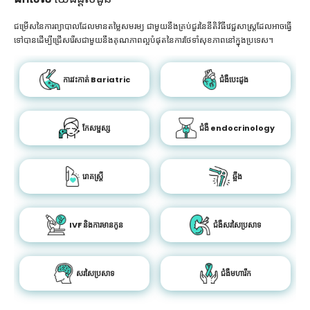
ជម្រើសនៃការព្យាបាលដែលមានតម្លៃសមរម្យ ជាមួយនឹងគ្រប់ជួរនៃនីតិវិធីវេជ្ជសាស្រ្តដែលអាចធ្វើ
ទៅបានដើម្បីជ្រើសរើសជាមួយនឹងគុណភាពល្អបំផុតនៃការថែទាំសុខភាពនៅក្នុងប្រទេស។
ការវះកាត់ Bariatric
ជំងឺបេះដូង
កែសម្ផស្ស
ជំងឺ endocrinology
រោគស្ត្រី
ឆ្អឹង
IVF និងការមានកូន
ជំងឺសរសៃប្រសាទ
សរសៃប្រសាទ
ជំងឺមហារីក