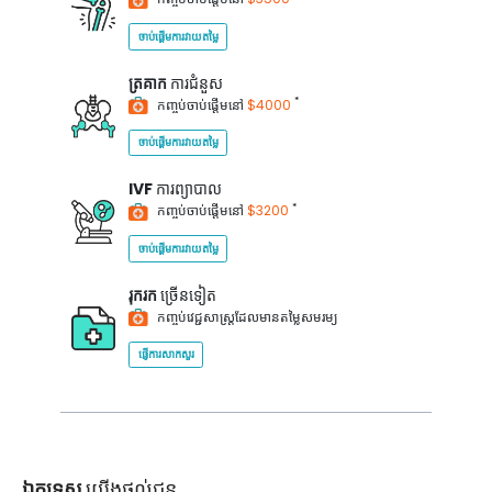
ចាប់ផ្តើមការវាយតម្លៃ
ត្រគាក
ការជំនួស
*
កញ្ចប់ចាប់ផ្តើមនៅ
$4000
ចាប់ផ្តើមការវាយតម្លៃ
IVF
ការព្យាបាល
*
កញ្ចប់ចាប់ផ្តើមនៅ
$3200
ចាប់ផ្តើមការវាយតម្លៃ
រុករក
ច្រើនទៀត
កញ្ចប់វេជ្ជសាស្ត្រដែលមានតម្លៃសមរម្យ
ផ្ញើការសាកសួរ
ឯកទេស
យើងផ្តល់ជូន