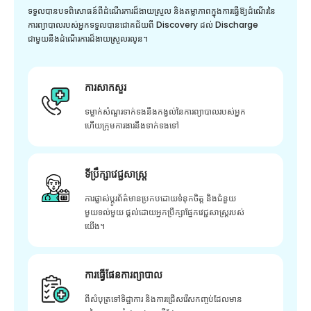
ទទួលបានបទពិសោធន៍ពីដំណើរការដ៏ងាយស្រួល និងតម្លាភាពក្នុងការធ្វើឱ្យដំណើរនៃ
ការព្យាបាលរបស់អ្នកទទួលបានជោគជ័យពី Discovery ដល់ Discharge
ជាមួយនឹងដំណើរការដ៏ងាយស្រួលរលូន។
ការសាកសួរ
ទម្លាក់សំណួរទាក់ទងនឹងកង្វល់នៃការព្យាបាលរបស់អ្នក
ហើយក្រុមការងារនឹងទាក់ទងទៅ
ទីប្រឹក្សាវេជ្ជសាស្ត្រ
ការផ្លាស់ប្តូរព័ត៌មានប្រកបដោយទំនុកចិត្ត និងជំនួយ
មួយទល់មួយ ផ្តល់ដោយអ្នកប្រឹក្សាផ្នែកវេជ្ជសាស្រ្តរបស់
យើង។
ការធ្វើផែនការព្យាបាល
ពីសំបុត្រទៅទិដ្ឋាការ និងការជ្រើសរើសកញ្ចប់ដែលមាន