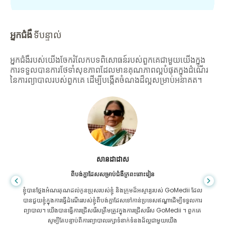
អ្នកជំងឺ
ទីបន្ទាល់
អ្នកជំងឺរបស់យើងចែករំលែកបទពិសោធន៍របស់ពួកគេជាមួយយើងក្នុង
ការទទួលបានការថែទាំសុខភាពដែលមានគុណភាពល្អបំផុតក្នុងដំណើរ
នៃការព្យាបាលរបស់ពួកគេ ដើម្បីបង្កើតចំណងដ៏ល្អសម្រាប់អនាគត។
សានដាដាស
ពីបង់ក្លាដែសសម្រាប់ជំងឺក្រពះពោះវៀន
ខ្ញុំបានថ្លែងអំណរគុណដល់កូនប្រុសរបស់ខ្ញុំ និងក្រុមដ៏អស្ចារ្យរបស់ GoMedii ដែល
បានជួយខ្ញុំក្នុងការធ្វើដំណើររបស់ខ្ញុំពីបង់ក្លាដែសទៅកាន់ប្រទេសឥណ្ឌាដើម្បីទទួលការ
ព្យាបាល។ យើងបានធ្វើការជ្រើសរើសត្រឹមត្រូវក្នុងការជ្រើសរើស GoMedii ។ ពួកគេ
សូម្បីតែបន្ទាប់ពីការព្យាបាលរក្សាទំនាក់ទំនងដ៏ល្អជាមួយយើង