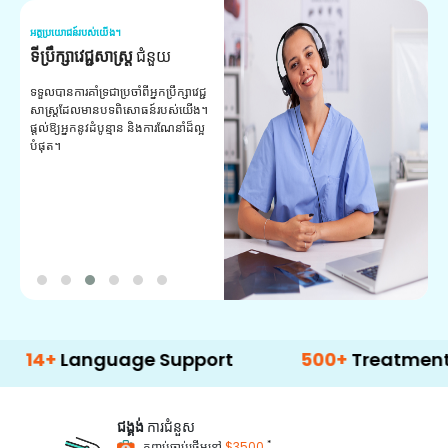
អត្ថប្រយោជន៍របស់យើង។
អត
ទីប្រឹក្សាវេជ្ជសាស្ត្រ
ជំនួយ
វ
យ
ទទួលបានការគាំទ្រជាប្រចាំពីអ្នកប្រឹក្សាវេជ្ជ
សាស្ត្រដែលមានបទពិសោធន៍របស់យើង។
ក
ផ្តល់ឱ្យអ្នកនូវដំបូន្មាន និងការណែនាំដ៏ល្អ
វ
បំផុត។
ប
ក្
ព
ឡ
Language Support
500+
Treatment Optio
ជង្គង់
ការជំនួស
*
កញ្ចប់ចាប់ផ្តើមនៅ
$3500