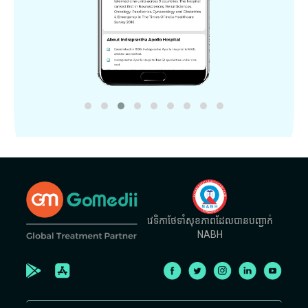
វេទិកាថែទាំសុខភាពដែលបានបញ្ជាក់
NABH