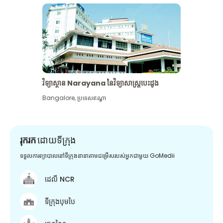
វិទ្យាស្ថាន Narayana នៃវិទ្យាសាស្រ្តបេះដូង
Bangalore
,
ប្រទេសឥណ្ឌា
រុករក
ដោយទីក្រុង
ទទួលការព្យាបាលនៅទីក្រុងនានាតាមជម្រើសរបស់អ្នកជាមួយ GoMedii
ដេលី NCR
ទីក្រុងបុមបៃ