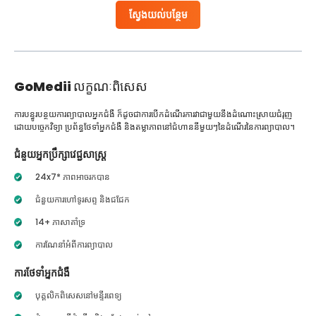
ស្វែងយល់បន្ថែម
GoMedii
លក្ខណៈពិសេស
ការបន្ធូរបន្ថយការព្យាបាលអ្នកជំងឺ ក៏ដូចជាការបើកដំណើរការវាជាមួយនឹងដំណោះស្រាយជំរុញ
ដោយបច្ចេកវិទ្យា ប្រព័ន្ធថែទាំអ្នកជំងឺ និងតម្លាភាពនៅជំហាននីមួយៗនៃដំណើរនៃការព្យាបាល។
ជំនួយអ្នកប្រឹក្សាវេជ្ជសាស្ត្រ
24x7* ភាពអាចរកបាន
ជំនួយការហៅទូរសព្ទ និងជជែក
14+ ភាសាគាំទ្រ
ការណែនាំអំពីការព្យាបាល
ការថែទាំអ្នកជំងឺ
បុគ្គលិកពិសេសនៅមន្ទីរពេទ្យ