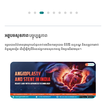
អត្ថបទសុខភាព
បច្ចុប្បន្នភាព
ទទួលបានព័ត៌មានចុងក្រោយបំផុតទាក់ទងនឹងការព្យាបាល នីតិវិធី លក្ខខណ្ឌ និងតម្រូវការពាក់
ព័ន្ធផ្សេងទៀត ដើម្បីធ្វើឱ្យជីវិតរបស់អ្នកមានសុខភាពល្អ និងប្រសើរជាងមុន។