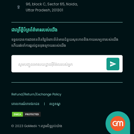
96, block C, Sector 65, Noida,
Uttar Pradesh, 201301
ជាវព្រឹត្តិប័ត្រព័ត៌មានរបស់យើង
ទទួលបានការជាវឥតគិតថ្លៃចំពោះព័ត៌មានជំនួយសុខភាពនិងកាយសម្បទារបស់យើង
ហើយរង់ចាំការផ្តល់ជូនចុងក្រោយរបស់យើង
Refund/Return/Exchange Policy
គោលការណ៍​ភាព​ឯកជន
|
លក្ខខណ្ឌ
© 2023 GoMedii ។ រក្សា​រ​សិទ្ធ​គ្រប់យ៉ាង