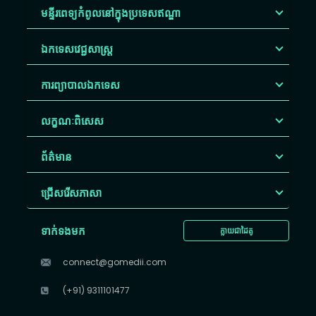
មន្ទីរពេទ្យកំពូលនៅក្នុងប្រទេសឥណ្ឌា
ឯកទេសវេជ្ជសាស្ត្រ
ការព្យាបាលឯកទេស
លក្ខណៈពិសេស
ព័ត៌មាន
ជ្រើសរើស​ភាសា
ទាក់ទងមក
ក្លាយជាដៃគូ
connect@gomedii.com
(+91) 9311101477