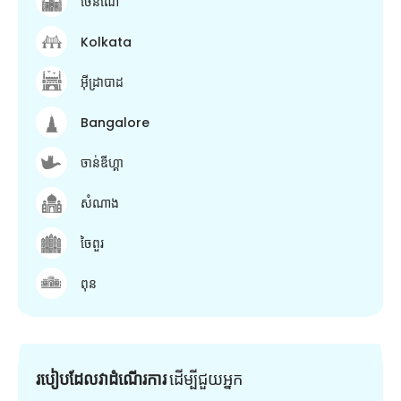
ចេនណៃ
Kolkata
អ៊ីដ្រាបាដ
Bangalore
ចាន់ឌីហ្គា
សំណាង
ចៃពួរ
ពុន
របៀបដែលវាដំណើរការ
ដើម្បី​ជួយ​អ្នក