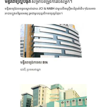
មន្ទីរពេទ្យល្អបំផុត
សម្រាប់តម្រូវការរបស់អ្នក។
មន្ទីរពេទ្យដែលទទួលស្គាល់ដោយ JCI & NABH ជាមួយនឹងគ្រឿងបរិក្ខារទំនើបៗដែលអាច
រកបានក្នុងតម្លៃសមរម្យ រួមជាមួយបុគ្គលិកពេទ្យល្អបំផុត។
មន្ទីរពេទ្យឯកទេស Blk
ដេលី
,
ប្រទេសឥណ្ឌា