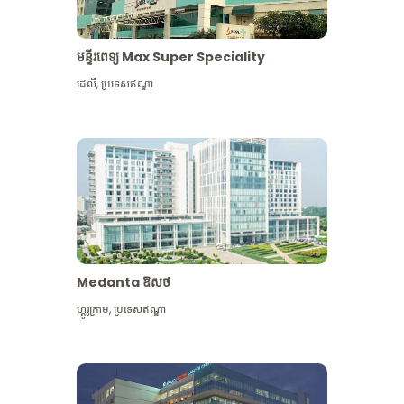
មន្ទីរពេទ្យ Max Super Speciality
ដេលី
,
ប្រទេសឥណ្ឌា
Medanta ឱសថ
ហ្គូរូក្រាម
,
ប្រទេសឥណ្ឌា