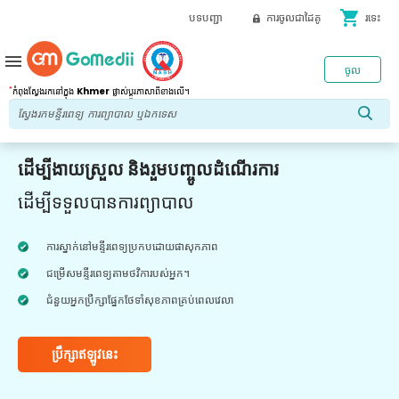
shopping_cart
បទបញ្ជា
ការចូលជាដៃគូ
រទេះ
menu
ចូល
*
កំពុងស្វែងរកនៅក្នុង
Khmer
ផ្លាស់ប្តូរភាសាពីខាងលើ។
ដើម្បីងាយស្រួល និងរួមបញ្ចូលដំណើរការ
ដើម្បីទទួលបានការព្យាបាល
ការស្នាក់នៅមន្ទីរពេទ្យប្រកបដោយផាសុកភាព
ជម្រើសមន្ទីរពេទ្យតាមថវិការបស់អ្នក។
ជំនួយអ្នកប្រឹក្សាផ្នែកថែទាំសុខភាពគ្រប់ពេលវេលា
ប្រឹក្សាឥឡូវនេះ