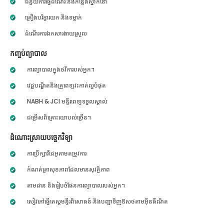
ជំនួយការធ្វើដំណើរ និងកន្លែងស្នាក់នៅ
គ្រឿងបរិក្ខារយក និងទម្លាក់
ដំណើរការឯកសារងាយស្រួល
កញ្ចប់ព្យាបាល
ការព្យាបាលក្នុងថវិការបស់អ្នក។
វេជ្ជបណ្ឌិតនិងគ្រូពេទ្យវះកាត់ល្អបំផុត
NABH & JCI មន្ទីរពេទ្យទទួលស្គាល់
ជម្រើសពិគ្រោះយោបល់ច្រើន។
ដំណោះស្រាយបច្ចេកវិទ្យា
ការប្រឹក្សាវីដេអូតាមតម្រូវការ
កំណត់ត្រាសុខភាពដែលមានសុវត្ថិភាព
តាមដាន និងរៀបចំផែនការព្យាបាលរបស់អ្នក។
សៀវភៅធ្វើតេស្តមន្ទីរពិសោធន៍ និងបញ្ជាទិញឱសថតាមអ៊ីនធឺណិត