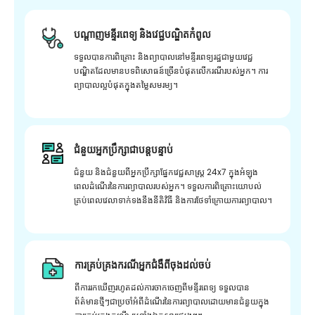
បណ្តាញមន្ទីរពេទ្យ និងវេជ្ជបណ្ឌិតកំពូល
ទទួលបានការពិគ្រោះ និងព្យាបាលនៅមន្ទីរពេទ្យរដ្ឋជាមួយវេជ្ជ
បណ្ឌិតដែលមានបទពិសោធន៍ច្រើនបំផុតលើករណីរបស់អ្នក។ ការ
ព្យាបាលល្អបំផុតក្នុងតម្លៃសមរម្យ។
ជំនួយអ្នកប្រឹក្សាជាបន្តបន្ទាប់
ជំនួយ និងជំនួយពីអ្នកប្រឹក្សាផ្នែកវេជ្ជសាស្រ្ត 24x7 ក្នុងអំឡុង
ពេលដំណើរនៃការព្យាបាលរបស់អ្នក។ ទទួលការពិគ្រោះយោបល់
គ្រប់ពេលវេលាទាក់ទងនឹងនីតិវិធី និងការថែទាំក្រោយការព្យាបាល។
ការគ្រប់គ្រងករណីអ្នកជំងឺពីចុងដល់ចប់
ពីការរកឃើញរហូតដល់ការចាកចេញពីមន្ទីរពេទ្យ ទទួលបាន
ព័ត៌មានថ្មីៗជាប្រចាំអំពីដំណើរនៃការព្យាបាលដោយមានជំនួយក្នុង